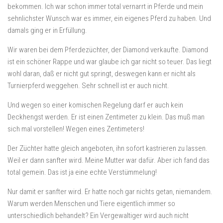
bekommen. Ich war schon immer total vernarrt in Pferde und mein
sehnlichster Wunsch war es immer, ein eigenes Pferd zu haben. Und
damals ging er in Erfüllung.
Wir waren bei dem Pferdezüchter, der Diamond verkaufte. Diamond
ist ein schöner Rappe und war glaube ich gar nicht so teuer. Das liegt
wohl daran, daß er nicht gut springt, deswegen kann er nicht als
Turnierpferd weggehen. Sehr schnell ist er auch nicht.
Und wegen so einer komischen Regelung darf er auch kein
Deckhengst werden. Er ist einen Zentimeter zu klein. Das muß man
sich mal vorstellen! Wegen eines Zentimeters!
Der Züchter hatte gleich angeboten, ihn sofort kastrieren zu lassen.
Weil er dann sanfter wird. Meine Mutter war dafür. Aber ich fand das
total gemein. Das ist ja eine echte Verstümmelung!
Nur damit er sanfter wird. Er hatte noch gar nichts getan, niemandem.
Warum werden Menschen und Tiere eigentlich immer so
unterschiedlich behandelt? Ein Vergewaltiger wird auch nicht