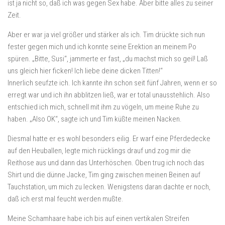
ist ja nicht so, daß ich was gegen Sex habe. Aber bitte alles zu seiner
Zeit.
Aber er war ja viel größer und stärker als ich. Tim drückte sich nun
fester gegen mich und ich konnte seine Erektion an meinem Po
spüren. „Bitte, Susi“, jammerte er fast, „du machst mich so geil! Laß
uns gleich hier ficken! Ich liebe deine dicken Titten!“
Innerlich seufzte ich. Ich kannte ihn schon seit fünf Jahren, wenn er so
erregt war und ich ihn abblitzen ließ, war er total unausstehlich. Also
entschied ich mich, schnell mit ihm zu vögeln, um meine Ruhe zu
haben. „Also OK“, sagte ich und Tim küßte meinen Nacken.
Diesmal hatte er es wohl besonders eilig. Er warf eine Pferdedecke
auf den Heuballen, legte mich rücklings drauf und zog mir die
Reithose aus und dann das Unterhöschen. Oben trug ich noch das
Shirt und die dünne Jacke, Tim ging zwischen meinen Beinen auf
Tauchstation, um mich zu lecken. Wenigstens daran dachte er noch,
daß ich erst mal feucht werden mußte.
Meine Schamhaare habe ich bis auf einen vertikalen Streifen