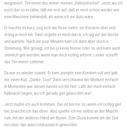
wegrasiert. Tim nennt das immer meinen „Ralleystreifen“. Jetzt, wo ich
euch das so erzähle, fällt mir erst auf, daß er mich schon wieder wie
eine Maschine behandelt, als wenn ich ein Auto wäre.
Er machte es kurz, zog sich die Hose runter, ein Kondom über und
drang in mich ein. Dann vögelte er mich durch, ich lag auf der Decke
und wartete. Nach ein paar Minuten kam ich dann aber doch in
Stimmung. Wie gesagt, ich bin ja keine Nonne oder so und kann auch
ziemlich geil werden, wenn man mich richtig antörnt. Leider schafft
das Tim immer seltener.
Da war es wieder soweit. Er kam, pumpte sein Kondom voll und gab
mir einen Kuß: „Danke, Susi!“ Dann verschwand der Mistkerl einfach!
In Momenten wie diesen hasste ich ihn fast. Läßt der mich einfach
halbnackt liegen, wo ich gerade geil geworden war!
Jetzt mußte ich auch kommen. Das ist bei mir so, wenn ich richtig geil
bin, brauche ich das eben. Also spielte ich mir selbst an der Muschi
rum, mit der anderen Hand am Busen. Zum Glück kommt um die Zeit
nie einer, das wäre total peinlich geworden.