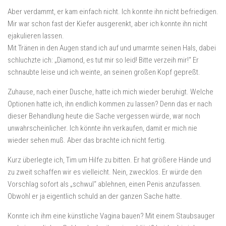
Aber verdammt, er kam einfach nicht. Ich konnte ihn nicht befriedigen.
Mir war schon fast der Kiefer ausgerenkt, aber ich konnte ihn nicht
ejakulieren lassen.
Mit Tränen in den Augen stand ich auf und umarmte seinen Hals, dabei
schluchzte ich: „Diamond, es tut mir so leid! Bitte verzeih mir!“ Er
schnaubte leise und ich weinte, an seinen großen Kopf gepreßt.
Zuhause, nach einer Dusche, hatte ich mich wieder beruhigt. Welche
Optionen hatte ich, ihn endlich kommen zu lassen? Denn das er nach
dieser Behandlung heute die Sache vergessen würde, war noch
unwahrscheinlicher. Ich könnte ihn verkaufen, damit er mich nie
wieder sehen muß. Aber das brachte ich nicht fertig.
Kurz überlegte ich, Tim um Hilfe zu bitten. Er hat größere Hände und
zu zweit schaffen wir es vielleicht. Nein, zwecklos. Er würde den
Vorschlag sofort als „schwul“ ablehnen, einen Penis anzufassen.
Obwohl er ja eigentlich schuld an der ganzen Sache hatte.
Konnte ich ihm eine künstliche Vagina bauen? Mit einem Staubsauger