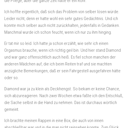
die Pflege, aber die ganze Zeit hatte er ein Rohr.
Ich hoffte eigentlich, daß sich das Problem von selber lösen würde.
Leider nicht, denn er hatte wohl ein sehr gutes Gedächtnis. Und ich
konnte mich selber auch nicht zurückhalten, jedenfalls in Gedanken.
Manchmal wurde ich schon feucht, wenn ich nur zu ihm hinging.
Er tat mir so leid. Ich hatte ja schon erzählt, wie sehr ich einen
Orgasmus brauche, wenn ich richtig geil bin. Und hier stand Diamond
und war ganz offensichtlich auch heiß. Es fiel schon manchen der
anderen Mädchen auf, die ich beim Reiten traf und sie machten
anzügliche Bemerkungen, daß er sein Fahrgestell ausgefahren hätte
oder so.
Diamond war ja zu klein als Deckhengst. So bekam er keine Chance,
sich abzureagieren. Nach zwei Wochen etwa faßte ich den Entschluß,
die Sache selbst in die Hand zu nehmen. Das ist durchaus wörtlich
gemeint.
Ich brachte meinen Rappen in eine Box, die auch von innen
abschließbar war und in die man nicht reinsehen konnte. Zum Glück