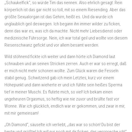
„Schaukelfick“, so würde Tim das nennen. Also ehrlich gesagt: Rein
körperlich ist das gar nicht so toll, mit so einem Riesending. Aber das
größte Sexualorgan ist das Gehirn, heißt es. Und da wurde ich
unglaublich geil deswegen. Ich begann ihn immer wilder zu ficken,
denn das war es, was ich da machte. Nicht mehr Liebesdienst oder
medizinische Führsorge. Nein, ich war total geil und wollte von diesem
Riesenschwanz gefickt und vor allem besamt werden.
Wild stöhnend fickte ich weiter und dann hörte ich Diamond laut
schnauben und an seinen Stricken zerren. Auch er war so erregt, daß
er mich nicht mehr schonen wollte. Zum Glück waren die Fesseln
stabil genug. Schwitzend gab ich mein Letztes, kurz vor einem
Höhepunkt und dann wieherte er und ich fühlte sein heißes Sperma
tief in meiner Muschi. Es flutete mich, so viel! Ich bekam einen
ungeheuren Orgasmus, so heftig wie nie zuvor und brüllte fast vor
Wonne. War ich glücklich, endlich war er gekommen, und zwar in mir,
mit mir gemeinsam!
„Oh Diamond“, säuselte ich verliebt, „das war so schön! Du bist der
beste und größte! Ich will nur noch mit dir ficken, das verspreche ich!“