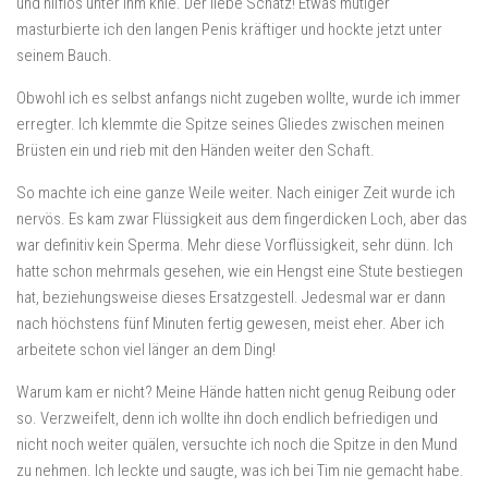
und hilflos unter ihm knie. Der liebe Schatz! Etwas mutiger
masturbierte ich den langen Penis kräftiger und hockte jetzt unter
seinem Bauch.
Obwohl ich es selbst anfangs nicht zugeben wollte, wurde ich immer
erregter. Ich klemmte die Spitze seines Gliedes zwischen meinen
Brüsten ein und rieb mit den Händen weiter den Schaft.
So machte ich eine ganze Weile weiter. Nach einiger Zeit wurde ich
nervös. Es kam zwar Flüssigkeit aus dem fingerdicken Loch, aber das
war definitiv kein Sperma. Mehr diese Vorflüssigkeit, sehr dünn. Ich
hatte schon mehrmals gesehen, wie ein Hengst eine Stute bestiegen
hat, beziehungsweise dieses Ersatzgestell. Jedesmal war er dann
nach höchstens fünf Minuten fertig gewesen, meist eher. Aber ich
arbeitete schon viel länger an dem Ding!
Warum kam er nicht? Meine Hände hatten nicht genug Reibung oder
so. Verzweifelt, denn ich wollte ihn doch endlich befriedigen und
nicht noch weiter quälen, versuchte ich noch die Spitze in den Mund
zu nehmen. Ich leckte und saugte, was ich bei Tim nie gemacht habe.