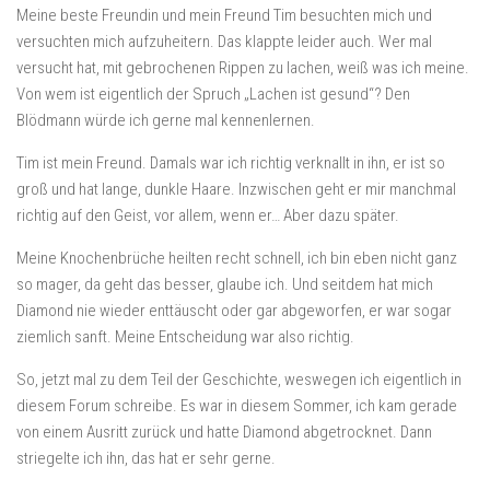
Meine beste Freundin und mein Freund Tim besuchten mich und
versuchten mich aufzuheitern. Das klappte leider auch. Wer mal
versucht hat, mit gebrochenen Rippen zu lachen, weiß was ich meine.
Von wem ist eigentlich der Spruch „Lachen ist gesund“? Den
Blödmann würde ich gerne mal kennenlernen.
Tim ist mein Freund. Damals war ich richtig verknallt in ihn, er ist so
groß und hat lange, dunkle Haare. Inzwischen geht er mir manchmal
richtig auf den Geist, vor allem, wenn er… Aber dazu später.
Meine Knochenbrüche heilten recht schnell, ich bin eben nicht ganz
so mager, da geht das besser, glaube ich. Und seitdem hat mich
Diamond nie wieder enttäuscht oder gar abgeworfen, er war sogar
ziemlich sanft. Meine Entscheidung war also richtig.
So, jetzt mal zu dem Teil der Geschichte, weswegen ich eigentlich in
diesem Forum schreibe. Es war in diesem Sommer, ich kam gerade
von einem Ausritt zurück und hatte Diamond abgetrocknet. Dann
striegelte ich ihn, das hat er sehr gerne.