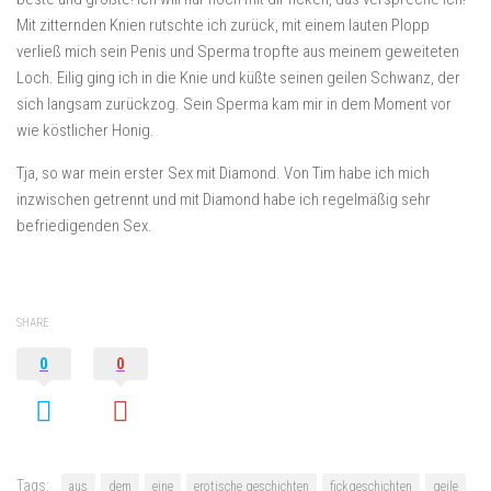
Mit zitternden Knien rutschte ich zurück, mit einem lauten Plopp
verließ mich sein Penis und Sperma tropfte aus meinem geweiteten
Loch. Eilig ging ich in die Knie und küßte seinen geilen Schwanz, der
sich langsam zurückzog. Sein Sperma kam mir in dem Moment vor
wie köstlicher Honig.
Tja, so war mein erster Sex mit Diamond. Von Tim habe ich mich
inzwischen getrennt und mit Diamond habe ich regelmäßig sehr
befriedigenden Sex.
SHARE
0
0
Tags:
aus
dem
eine
erotische geschichten
fickgeschichten
geile