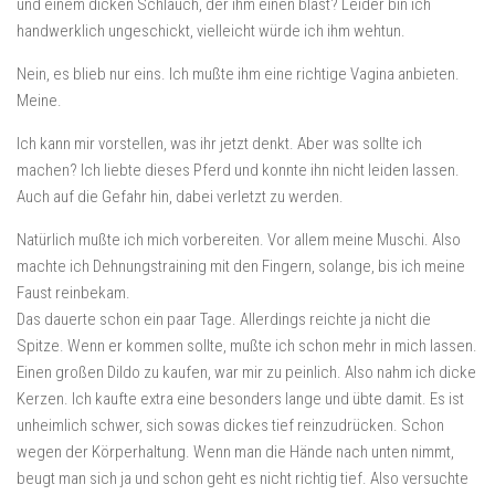
und einem dicken Schlauch, der ihm einen bläst? Leider bin ich
handwerklich ungeschickt, vielleicht würde ich ihm wehtun.
Nein, es blieb nur eins. Ich mußte ihm eine richtige Vagina anbieten.
Meine.
Ich kann mir vorstellen, was ihr jetzt denkt. Aber was sollte ich
machen? Ich liebte dieses Pferd und konnte ihn nicht leiden lassen.
Auch auf die Gefahr hin, dabei verletzt zu werden.
Natürlich mußte ich mich vorbereiten. Vor allem meine Muschi. Also
machte ich Dehnungstraining mit den Fingern, solange, bis ich meine
Faust reinbekam.
Das dauerte schon ein paar Tage. Allerdings reichte ja nicht die
Spitze. Wenn er kommen sollte, mußte ich schon mehr in mich lassen.
Einen großen Dildo zu kaufen, war mir zu peinlich. Also nahm ich dicke
Kerzen. Ich kaufte extra eine besonders lange und übte damit. Es ist
unheimlich schwer, sich sowas dickes tief reinzudrücken. Schon
wegen der Körperhaltung. Wenn man die Hände nach unten nimmt,
beugt man sich ja und schon geht es nicht richtig tief. Also versuchte