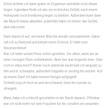
Erlöst stöhnte ich dann später im Orgasmus und blieb noch etwas
liegen. Irgendwie finde ich das ein erotisches Gefühl, nach einem
Höhepunkt noch breitbeinig liegen zu bleiben. Außerdem kann dann
die Muschi etwas abkühlen, jedenfalls habe ich immer das Gefühl,
überzukochen.
Dann stand ich auf, um meine Wäsche wieder einzusammeln. Dabei
sah ich zu Diamond und bekam einen Schock: Er hatte eine
Riesenerektion!
Klar, ich hatte seinen Penis schon gesehen. Vor allem, wenn wir an
einer rossigen Stute vorbeikamen. Aber hier war nirgends eine. Oder
roch er etwa mich?! Immer noch untenrum nackt kam ich langsam zu
ihm und er schnaubte, außerdem trippelte er unruhig hin und her. Ach
du meine Güte! Ich hatte meinen Hengst aufgegeilt!
Schnell zog ich mich an und verschwand, ohne ihn zuende zu
striegeln.
Mann, habe ich schlecht geschlafen in der Nacht danach. Offenbar
war ich nicht mehr nur sein Frauchen für ihn, sondern ein sexuelles