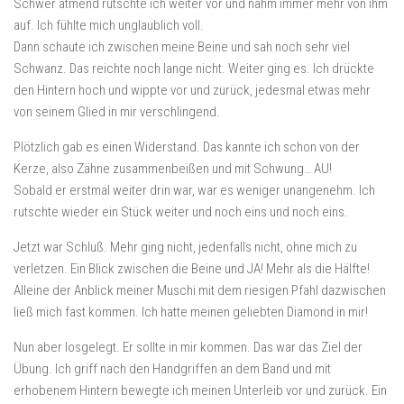
Schwer atmend rutschte ich weiter vor und nahm immer mehr von ihm
auf. Ich fühlte mich unglaublich voll.
Dann schaute ich zwischen meine Beine und sah noch sehr viel
Schwanz. Das reichte noch lange nicht. Weiter ging es. Ich drückte
den Hintern hoch und wippte vor und zurück, jedesmal etwas mehr
von seinem Glied in mir verschlingend.
Plötzlich gab es einen Widerstand. Das kannte ich schon von der
Kerze, also Zähne zusammenbeißen und mit Schwung… AU!
Sobald er erstmal weiter drin war, war es weniger unangenehm. Ich
rutschte wieder ein Stück weiter und noch eins und noch eins.
Jetzt war Schluß. Mehr ging nicht, jedenfalls nicht, ohne mich zu
verletzen. Ein Blick zwischen die Beine und JA! Mehr als die Hälfte!
Alleine der Anblick meiner Muschi mit dem riesigen Pfahl dazwischen
ließ mich fast kommen. Ich hatte meinen geliebten Diamond in mir!
Nun aber losgelegt. Er sollte in mir kommen. Das war das Ziel der
Übung. Ich griff nach den Handgriffen an dem Band und mit
erhobenem Hintern bewegte ich meinen Unterleib vor und zurück. Ein