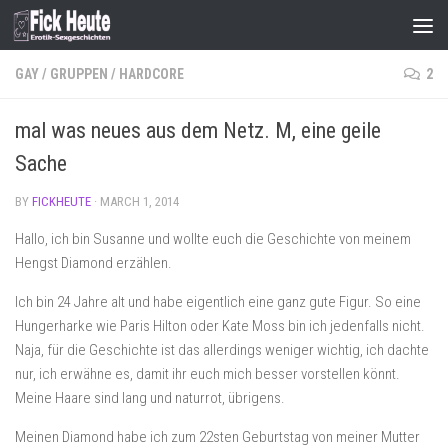
Skip to content
GAY
/
GRUPPEN
/
HARDCORE
2
mal was neues aus dem Netz. M, eine geile
Sache
BY
FICKHEUTE
·
MARCH 1, 2014
Hallo, ich bin Susanne und wollte euch die Geschichte von meinem
Hengst Diamond erzählen.
Ich bin 24 Jahre alt und habe eigentlich eine ganz gute Figur. So eine
Hungerharke wie Paris Hilton oder Kate Moss bin ich jedenfalls nicht.
Naja, für die Geschichte ist das allerdings weniger wichtig, ich dachte
nur, ich erwähne es, damit ihr euch mich besser vorstellen könnt.
Meine Haare sind lang und naturrot, übrigens.
Meinen Diamond habe ich zum 22sten Geburtstag von meiner Mutter