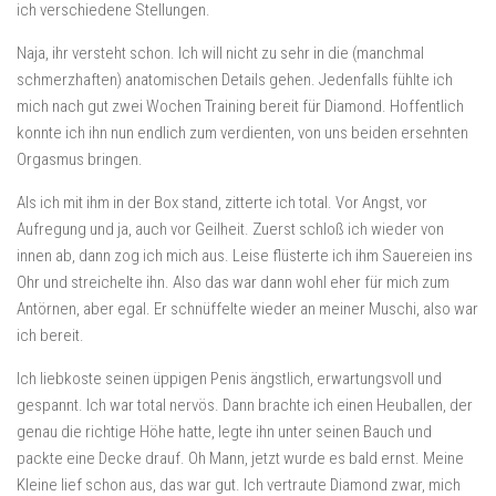
ich verschiedene Stellungen.
Naja, ihr versteht schon. Ich will nicht zu sehr in die (manchmal
schmerzhaften) anatomischen Details gehen. Jedenfalls fühlte ich
mich nach gut zwei Wochen Training bereit für Diamond. Hoffentlich
konnte ich ihn nun endlich zum verdienten, von uns beiden ersehnten
Orgasmus bringen.
Als ich mit ihm in der Box stand, zitterte ich total. Vor Angst, vor
Aufregung und ja, auch vor Geilheit. Zuerst schloß ich wieder von
innen ab, dann zog ich mich aus. Leise flüsterte ich ihm Sauereien ins
Ohr und streichelte ihn. Also das war dann wohl eher für mich zum
Antörnen, aber egal. Er schnüffelte wieder an meiner Muschi, also war
ich bereit.
Ich liebkoste seinen üppigen Penis ängstlich, erwartungsvoll und
gespannt. Ich war total nervös. Dann brachte ich einen Heuballen, der
genau die richtige Höhe hatte, legte ihn unter seinen Bauch und
packte eine Decke drauf. Oh Mann, jetzt wurde es bald ernst. Meine
Kleine lief schon aus, das war gut. Ich vertraute Diamond zwar, mich