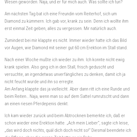
Wesen geworden. Naja, und er für mich auch. Was sollte ich tun?
Am nächsten Tag bat ich eine Freundin vom Reiterhof, sich um
Diamond zu kümmern. Ich gab vor, krank zu sein. Denn ich wollte ihm
erst einmal Zeit geben, alles zu vergessen. Mir natürlich auch.
Zumindest bei mir klappte es nicht. Immer wieder hatte ich das Bild
vor Augen, wie Diamond mit seiner gut 60 cm Erektion im Stall stand.
Nach einer Woche mußte ich wieder zu ihm. Ich konnte nicht ewig
krank spielen. Also ging ich in den Stall, frisch geduscht und
versuchte, an irgendetwas unverfängliches zu denken, damit ich ja
nicht feucht wurde und ihn so erregte.
Am Anfang klappte das ja vielleicht. Aber dann ritt ich eine Runde und
beim Reiten… Naja, wenn man so auf dem Sattel rumrutscht und dann
an einen riesen Pferdepenis denkt.
Ich kam wieder zurück und beim Abtrocknen bemerkte ich, daß er
schon wieder eine Erektion hatte. „Ach mein Lieber“, sagte ich leise,
„das wird doch nichts, quäl dich doch nicht so!“ Diesmal beendete ich