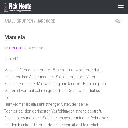
Skip to content
ANAL
/
GRUPPEN
/
HARDCORE
1
Manuela
BY
FICKHEUTE
·
MAY 2, 2016
Kapitel 1
Manuela Richter ist gerade 18 Jahre alt geworden und will
nächstes Jahr Abitur machen. Sie lebt mit ihrem Vater
zusammen in einer Mietwohnung am Rand von Hamburg. Ihre
Mutter ist vor fünf Jahren gestorben, Geschwister hat sie
nicht.
Herr Richter ist ein sehr strenger Vater, der seine
Tochter bei den geringsten Verfehlungen streng bestraft.
Dann gibt es meistens Schläge, entweder mit dem Rohrstock
auf den blanken Hintern oder mit einem alten Elektrokabel