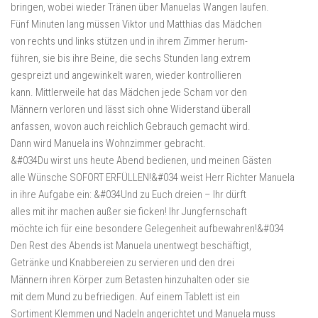
bringen, wobei wieder Tränen über Manuelas Wangen laufen.
Fünf Minuten lang müssen Viktor und Matthias das Mädchen
von rechts und links stützen und in ihrem Zimmer herum-
führen, sie bis ihre Beine, die sechs Stunden lang extrem
gespreizt und angewinkelt waren, wieder kontrollieren
kann. Mittlerweile hat das Mädchen jede Scham vor den
Männern verloren und lässt sich ohne Widerstand überall
anfassen, wovon auch reichlich Gebrauch gemacht wird.
Dann wird Manuela ins Wohnzimmer gebracht.
&#034Du wirst uns heute Abend bedienen, und meinen Gästen
alle Wünsche SOFORT ERFÜLLEN!&#034 weist Herr Richter Manuela
in ihre Aufgabe ein: &#034Und zu Euch dreien – Ihr dürft
alles mit ihr machen außer sie ficken! Ihr Jungfernschaft
möchte ich für eine besondere Gelegenheit aufbewahren!&#034
Den Rest des Abends ist Manuela unentwegt beschäftigt,
Getränke und Knabbereien zu servieren und den drei
Männern ihren Körper zum Betasten hinzuhalten oder sie
mit dem Mund zu befriedigen. Auf einem Tablett ist ein
Sortiment Klemmen und Nadeln angerichtet und Manuela muss