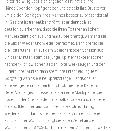
Folter freiwillig über sich ergehen lässt, hat sie ihre
Hände über den Kopf gehoben und streckt ihre Brüste vor,
um sie den Schlägen ihres Mannes besser zu präsentieren!
Ihr Gesicht ist tränenüberströmt, aber dennoch ist
deutlich zu erkennen, dass sie ihren Folterer anlächelt!
Manuela zieht sich aus und masturbiert heftig, während sie
die Bilder wieder und wieder betrachtet. Dann breitet sie
die Folterutensilien auf dem Speicherboden vor sich aus.
Ein paar Minuten steht das junge, splitternackte Mädchen
nachdenklich zwischen all den Folterwerkzeugen und den
Bildern ihrer Mutter, dann steht ihre Entscheidung fest.
Sorgfältig wählt sie eine Spreizstange, Handschellen,
eine Reitgerte und einen Rohrstock, mehrere Ketten und
Seile, Vorhängeschlösser, die stählerne Maulsperre, die
Dose mit den Stecknadeln, die Salbendosen und mehrere
Krokodilklemmen aus, dann zieht sie sich notdürftig
wieder an, um durchs Treppenhaus nach unten zu gehen.
Zurück in der Wohnung hängt sie einen Zettel an die
Wohnzimmertür: &#034Ich bin in meinem Zimmer und warte auf