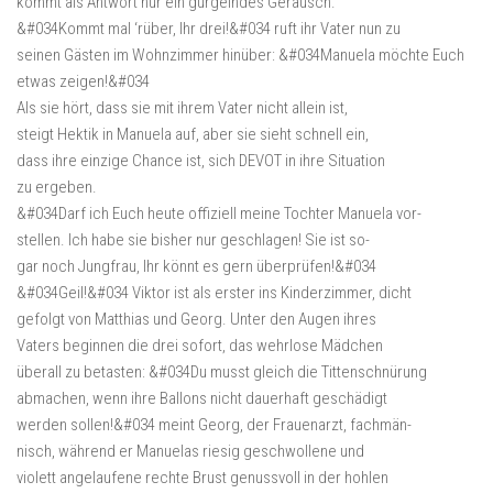
kommt als Antwort nur ein gurgelndes Geräusch.
&#034Kommt mal ‘rüber, Ihr drei!&#034 ruft ihr Vater nun zu
seinen Gästen im Wohnzimmer hinüber: &#034Manuela möchte Euch
etwas zeigen!&#034
Als sie hört, dass sie mit ihrem Vater nicht allein ist,
steigt Hektik in Manuela auf, aber sie sieht schnell ein,
dass ihre einzige Chance ist, sich DEVOT in ihre Situation
zu ergeben.
&#034Darf ich Euch heute offiziell meine Tochter Manuela vor-
stellen. Ich habe sie bisher nur geschlagen! Sie ist so-
gar noch Jungfrau, Ihr könnt es gern überprüfen!&#034
&#034Geil!&#034 Viktor ist als erster ins Kinderzimmer, dicht
gefolgt von Matthias und Georg. Unter den Augen ihres
Vaters beginnen die drei sofort, das wehrlose Mädchen
überall zu betasten: &#034Du musst gleich die Tittenschnürung
abmachen, wenn ihre Ballons nicht dauerhaft geschädigt
werden sollen!&#034 meint Georg, der Frauenarzt, fachmän-
nisch, während er Manuelas riesig geschwollene und
violett angelaufene rechte Brust genussvoll in der hohlen