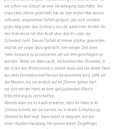
sie schon von Geburt an eine Veranlagung dazu hatte. Vor
etwa zwei Jahren jedenfalls hat sie zum ersten Mal dieses
seltsame, angenehme Gefühl gespürt, das sich seitdem
jedes Mal unter den Schmerz mischt, wenn Herr Richter ihr
den Rohrstock mit aller Kraft über den Po oder die
Schenkel zieht. Dieses Gefühl ist immer stärker geworden
und hat sie sogar dazu gebracht, seit einiger Zeit ihren
Vater bewusst zu provozieren, um von ihm geschlagen zu
werden. Wenn sie dann nackt, mit brennenden Striemen, in
der Ecke des Wohnzimmers stehen muss und von ihrem Vater
aus dem Fernsehsessel heraus beobachtete wird, zählt sie
die Minuten, bis sie endlich auf ihr Zimmer gehen darf,
um sich mit der Hand an ihrer geil juckenden Klitoris
Erleichterung zu verschaffen.
Abends kann sie es kaum erwarten, dass ihr Vater in ihr
Zimmer kommt, wo sie bereits nur in ihrem Schlafanzug-
Oberteil im Bett liegt. Dann tastet er langsam, wie bei
einer rituellen Handlung, mit seinem linken Zeigefinger