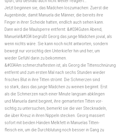
spürt, und deshalb auch nicht weiter reagiert…
Jetzt beginnen sie, das Mädchen loszumachen: Zuerst die
Augenbinde, damit Manuela die Männer, die bereits ihre
Finger in ihrer Scheide hatten, endlich auch sehen kann.
Dann wird die Maulsperre entfernt: &#034Guten Abend,
Manuela!&#034 begrüßt Georg das junge Mädchen jovial, als
wenn nichts wäre. Sie kann noch nicht antworten, sondern
bewegt nur vorsichtig den Unterkiefer hin und her, um
wieder Gefühl darin zu bekommen.
&#034Am schmerzhaftesten ist, als Georg die Tittenschnürung
entfernt und zum ersten Mal nach sechs Stunden wieder
frisches Blut in ihre Titten strömt. Die Schmerzen sind
so stark, dass das junge Mädchen zu weinen beginnt. Erst
als die Schmerzen nach einer Minute langsam abklingen
und Manuela damit beginnt, ihre gemarterten Titten vor-
sichtig zu untersuchen, bemerkt sie die vier Stecknadeln,
die über Kreuz in ihren Nippeln stecken. Georg massiert
sofort mit beiden Händen Melkfett in Manuelas Titten-
fleisch ein, um die Durchblutung noch besser in Gang zu