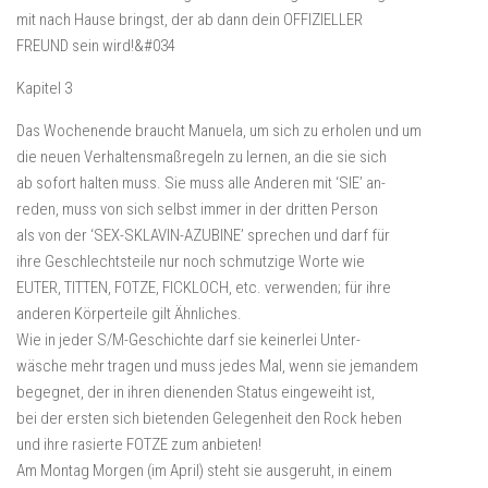
mit nach Hause bringst, der ab dann dein OFFIZIELLER
FREUND sein wird!&#034
Kapitel 3
Das Wochenende braucht Manuela, um sich zu erholen und um
die neuen Verhaltensmaßregeln zu lernen, an die sie sich
ab sofort halten muss. Sie muss alle Anderen mit ‘SIE’ an-
reden, muss von sich selbst immer in der dritten Person
als von der ‘SEX-SKLAVIN-AZUBINE’ sprechen und darf für
ihre Geschlechtsteile nur noch schmutzige Worte wie
EUTER, TITTEN, FOTZE, FICKLOCH, etc. verwenden; für ihre
anderen Körperteile gilt Ähnliches.
Wie in jeder S/M-Geschichte darf sie keinerlei Unter-
wäsche mehr tragen und muss jedes Mal, wenn sie jemandem
begegnet, der in ihren dienenden Status eingeweiht ist,
bei der ersten sich bietenden Gelegenheit den Rock heben
und ihre rasierte FOTZE zum anbieten!
Am Montag Morgen (im April) steht sie ausgeruht, in einem