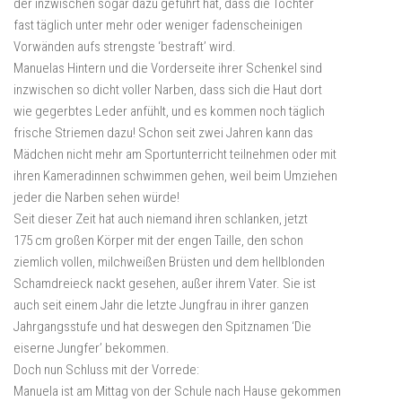
der inzwischen sogar dazu geführt hat, dass die Tochter
fast täglich unter mehr oder weniger fadenscheinigen
Vorwänden aufs strengste ‘bestraft’ wird.
Manuelas Hintern und die Vorderseite ihrer Schenkel sind
inzwischen so dicht voller Narben, dass sich die Haut dort
wie gegerbtes Leder anfühlt, und es kommen noch täglich
frische Striemen dazu! Schon seit zwei Jahren kann das
Mädchen nicht mehr am Sportunterricht teilnehmen oder mit
ihren Kameradinnen schwimmen gehen, weil beim Umziehen
jeder die Narben sehen würde!
Seit dieser Zeit hat auch niemand ihren schlanken, jetzt
175 cm großen Körper mit der engen Taille, den schon
ziemlich vollen, milchweißen Brüsten und dem hellblonden
Schamdreieck nackt gesehen, außer ihrem Vater. Sie ist
auch seit einem Jahr die letzte Jungfrau in ihrer ganzen
Jahrgangsstufe und hat deswegen den Spitznamen ‘Die
eiserne Jungfer’ bekommen.
Doch nun Schluss mit der Vorrede:
Manuela ist am Mittag von der Schule nach Hause gekommen