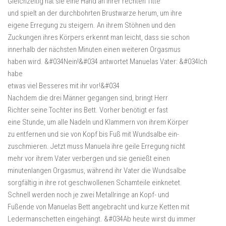
Gleichzeitig hat sie eine Hand an ihrer rechten Titte
und spielt an der durchbohrten Brustwarze herum, um ihre
eigene Erregung zu steigern. An ihrem Stöhnen und den
Zuckungen ihres Körpers erkennt man leicht, dass sie schon
innerhalb der nächsten Minuten einen weiteren Orgasmus
haben wird. &#034Nein!&#034 antwortet Manuelas Vater: &#034Ich
habe
etwas viel Besseres mit ihr vor!&#034
Nachdem die drei Männer gegangen sind, bringt Herr
Richter seine Tochter ins Bett. Vorher benötigt er fast
eine Stunde, um alle Nadeln und Klammern von ihrem Körper
zu entfernen und sie von Kopf bis Fuß mit Wundsalbe ein-
zuschmieren. Jetzt muss Manuela ihre geile Erregung nicht
mehr vor ihrem Vater verbergen und sie genießt einen
minutenlangen Orgasmus, während ihr Vater die Wundsalbe
sorgfältig in ihre rot geschwollenen Schamteile einknetet.
Schnell werden noch je zwei Metallringe an Kopf- und
Fußende von Manuelas Bett angebracht und kurze Ketten mit
Ledermanschetten eingehängt. &#034Ab heute wirst du immer