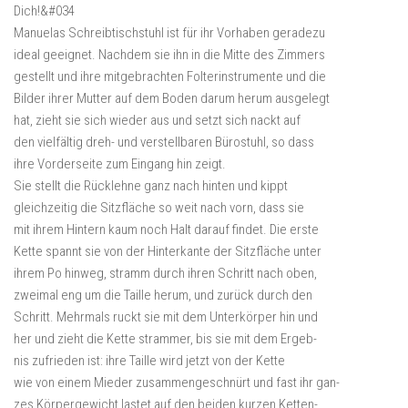
Dich!&#034
Manuelas Schreibtischstuhl ist für ihr Vorhaben geradezu
ideal geeignet. Nachdem sie ihn in die Mitte des Zimmers
gestellt und ihre mitgebrachten Folterinstrumente und die
Bilder ihrer Mutter auf dem Boden darum herum ausgelegt
hat, zieht sie sich wieder aus und setzt sich nackt auf
den vielfältig dreh- und verstellbaren Bürostuhl, so dass
ihre Vorderseite zum Eingang hin zeigt.
Sie stellt die Rücklehne ganz nach hinten und kippt
gleichzeitig die Sitzfläche so weit nach vorn, dass sie
mit ihrem Hintern kaum noch Halt darauf findet. Die erste
Kette spannt sie von der Hinterkante der Sitzfläche unter
ihrem Po hinweg, stramm durch ihren Schritt nach oben,
zweimal eng um die Taille herum, und zurück durch den
Schritt. Mehrmals ruckt sie mit dem Unterkörper hin und
her und zieht die Kette strammer, bis sie mit dem Ergeb-
nis zufrieden ist: ihre Taille wird jetzt von der Kette
wie von einem Mieder zusammengeschnürt und fast ihr gan-
zes Körpergewicht lastet auf den beiden kurzen Ketten-