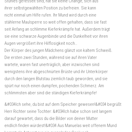
Stuhles gefesselt sind, hat sie keine Change, sich aus
ihrer selbstgewählten Position zu befreien. Sie kann
nicht einmal um Hilfe rufen. Ihr Mund wird durch eine
stählerne Maulsperre so weit offen gehalten, dass sie fast
seit Anfang an schlimme Kieferkrämpfe hat. Außerdem trägt
sie eine schwarze Augenbinde und die Dunkelheit vor ihren
Augen vergrößert ihre Hilflosigkeit noch…
Der Körper des jungen Mädchens glänzt von kaltem Schweiß.
Die ersten zwei Stunden, während sie auf ihren Vater
wartete, waren fast unerträglich, aber inzwischen sind
wenigstens ihre abgeschnürten Brüste und ihr Unterkörper
durch den langen Blutstau ziemlich taub geworden, und sie
spürt nur noch einen dumpfen, pochenden Schmerz. Am
schlimmsten aber sind die ständigen Kieferkrämpfe!
&#034Ich sehe, du bist auf dem Speicher gewesen!&#034 begrüßt
Herr Richter seine Tochter: &#034Ich habe schon seit langem
darauf gewartet, dass du die Bilder von deiner Mutter
endlich finden würdest!&#034 Aus Manuelas weit offenem Mund