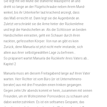
Sie legt mit viel Mühe die stählerne Maulsperre an und
dreht so lange an der Flügelschraube neben ihrem Mund-
winkel, bis ihr Unterkiefer laut krachend anzeigt, dass
das Maß erreicht ist. Dann legt sie die Augenbinde an.
Zuletzt verschränkt sie die Arme hinter der Rückenlehne
und legt die Handschellen an. Als die Schlösser an beiden
Handschellen einrasten, geht ein Schauer durch ihren
nackten, gefesselten Körper. Von nun an gibt es kein
Zurück, denn Manuela ist jetzt nicht mehr imstande, sich
allein aus ihrer selbstgewählten Lage zu befreien…
So präpariert wartet Manuela die Rückkehr ihres Vaters ab…
Kapitel 2
Manuela muss am diesem Freitagabend lange auf ihren Vater
warten. Herr Richter ist vom Büro (er ist Unternehmens-
berater) aus mit drei Freunden einen trinken gegangen.
Gegen zehn Uhr abends kommt er heim, zusammen mit seinen
Freunden, um im Wohnzimmer Pornovideos zu schauen und
dabei weiterzutrinken. Es ist ein seltsames Gespann, das