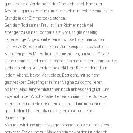
quer über die Vorderseite der Oberschenkel. Nach der
Abstrafung muss Manuela immer noch mindestens eine halbe
Stunde in der Zimmerecke stehen.
Seit dem Tod seiner Frau ist Herr Richter noch viel
strenger zu seiner Tochter als zuvor und gleichzeitig
hat er einige Angewohnheiten entwickelt, die man schon
als PERVERS bezeichnen kann: Zum Beispiel muss sich das
Mädchen jedes Mal völlig nackt ausziehen, um seine Strafe
zu bekommen, und muss auch danach nackt in der Zimmerecke
stehen bleiben. Außerdem besteht Herr Richter darauf, an
jedem Abend, bevor Manuela zu Bett geht, mit seinem
gestreckten Zeigefinger in ihrer Vagina zu kontrollieren,
ob Manuelas Jungfernhäutchen noch unbeschädigt ist. Und
zweimal in der Woche rasiert er eigenhändig ihre Scheide,
zuerst mit einem elektrischen Rasierer, dann noch einmal
gründlich mit Rasierschaum, Rasierpinsel und einer
Rasierklinge!
Manuela wird uns niemals sagen können, ob sie durch diese
perverse Erziehung zur Masochistin geworden ist oder ob