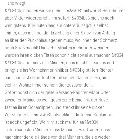
Hand wiegt.
&#034Ok, machen wir sie gleich los!&#034 antwortet Herr Richter,
aber Viktor widerspricht ihm sofort: &#034Laß sie uns noch
wenigstens 10 Minuten lang zurichten! Du sagst ja selbst
immer, dass man bei der Erziehung einer Sklavin von Anfang
an über den Punkt hinausgehen muss, wo ihnen der Schmerz
noch Spaß macht! Und zehn Minuten mehr oder weniger
werden ihren dicken Titten schon nicht soviel ausmachen!&#034
&#034Ok, aber nur zehn Minuten, dann macht ihr sie los und
bringt sie ins Wohnzimmer hinüber!&#034 gibt Herr Richter
nach und läßt seine Tochter mit seinen Gästen allein, um
sich im Wohnzimmer seinem Bier zuzuwenden…
Sofort hockt sich der geile Sexshop-Pächter Viktor Örter
zwischen Manuelas weit gespreizte Beine, mit der Nase
fast an ihren Schamlippen, und steckt ihr seine dicken
Wurstfinger hinein: &#034Tatsächlich, die kleine Schlampe
ist noch ungefickt! Wollt Ihr auch mal fühlen?&#034
In den nächsten Minuten muss Manuela es ertragen, dass
nacheinander die Hände von drei Männern, die sie weder