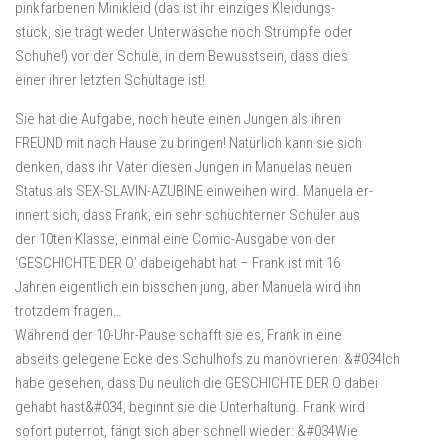
pinkfarbenen Minikleid (das ist ihr einziges Kleidungs-
stück, sie trägt weder Unterwäsche noch Strümpfe oder
Schuhe!) vor der Schule, in dem Bewusstsein, dass dies
einer ihrer letzten Schultage ist!
Sie hat die Aufgabe, noch heute einen Jungen als ihren
FREUND mit nach Hause zu bringen! Natürlich kann sie sich
denken, dass ihr Vater diesen Jungen in Manuelas neuen
Status als SEX-SLAVIN-AZUBINE einweihen wird. Manuela er-
innert sich, dass Frank, ein sehr schüchterner Schüler aus
der 10ten Klasse, einmal eine Comic-Ausgabe von der
‘GESCHICHTE DER O’ dabeigehabt hat – Frank ist mit 16
Jahren eigentlich ein bisschen jung, aber Manuela wird ihn
trotzdem fragen…
Während der 10-Uhr-Pause schafft sie es, Frank in eine
abseits gelegene Ecke des Schulhofs zu manövrieren: &#034Ich
habe gesehen, dass Du neulich die GESCHICHTE DER O dabei
gehabt hast&#034, beginnt sie die Unterhaltung. Frank wird
sofort puterrot, fängt sich aber schnell wieder: &#034Wie