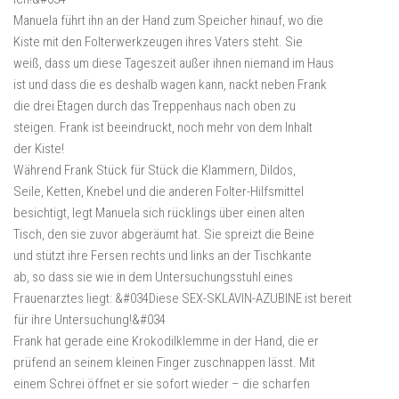
Manuela führt ihn an der Hand zum Speicher hinauf, wo die
Kiste mit den Folterwerkzeugen ihres Vaters steht. Sie
weiß, dass um diese Tageszeit außer ihnen niemand im Haus
ist und dass die es deshalb wagen kann, nackt neben Frank
die drei Etagen durch das Treppenhaus nach oben zu
steigen. Frank ist beeindruckt, noch mehr von dem Inhalt
der Kiste!
Während Frank Stück für Stück die Klammern, Dildos,
Seile, Ketten, Knebel und die anderen Folter-Hilfsmittel
besichtigt, legt Manuela sich rücklings über einen alten
Tisch, den sie zuvor abgeräumt hat. Sie spreizt die Beine
und stützt ihre Fersen rechts und links an der Tischkante
ab, so dass sie wie in dem Untersuchungsstuhl eines
Frauenarztes liegt: &#034Diese SEX-SKLAVIN-AZUBINE ist bereit
für ihre Untersuchung!&#034
Frank hat gerade eine Krokodilklemme in der Hand, die er
prüfend an seinem kleinen Finger zuschnappen lässt. Mit
einem Schrei öffnet er sie sofort wieder – die scharfen