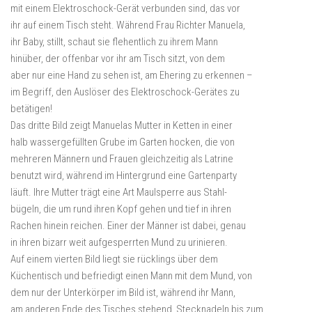
mit einem Elektroschock-Gerät verbunden sind, das vor
ihr auf einem Tisch steht. Während Frau Richter Manuela,
ihr Baby, stillt, schaut sie flehentlich zu ihrem Mann
hinüber, der offenbar vor ihr am Tisch sitzt, von dem
aber nur eine Hand zu sehen ist, am Ehering zu erkennen –
im Begriff, den Auslöser des Elektroschock-Gerätes zu
betätigen!
Das dritte Bild zeigt Manuelas Mutter in Ketten in einer
halb wassergefüllten Grube im Garten hocken, die von
mehreren Männern und Frauen gleichzeitig als Latrine
benutzt wird, während im Hintergrund eine Gartenparty
läuft. Ihre Mutter trägt eine Art Maulsperre aus Stahl-
bügeln, die um rund ihren Kopf gehen und tief in ihren
Rachen hinein reichen. Einer der Männer ist dabei, genau
in ihren bizarr weit aufgesperrten Mund zu urinieren.
Auf einem vierten Bild liegt sie rücklings über dem
Küchentisch und befriedigt einen Mann mit dem Mund, von
dem nur der Unterkörper im Bild ist, während ihr Mann,
am anderen Ende des Tisches stehend, Stecknadeln bis zum