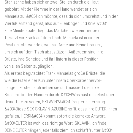
Stahlzähne haben sich an zwei Stellen durch die Haut
gebohrt! Mit der Klemme in der Hand wendet er sich
Manuela zu: &#034Ich möchte, dass du dich umdrehst und in den
Vierfüßlerstand gehst, also auf Ellenbogen und Knie!&#034
Eine Minute später liegt das Mädchen wie ein Tier beim
Tierarzt vor Frank auf dem Tisch. Manuela ist in dieser
Position total wehrlos, weil sie Arme und Beine braucht,
um sich auf dem Tisch abzustützen. Außerdem sind ihre
Brüste, ihre Scheide und ihr Hintern in dieser Position
von allen Seiten zugänglich.
Als erstes begutachtet Frank Manuelas große Brüste, die
wie die Euter einer Kuh unter ihrem Oberkörper hervor-
hängen. Er stellt sich neben sie und massiert die linke
Brust mit beiden Händen durch: &#034Was hast du selbst über
deine Titte zu sagen, SKLAVIN?&#034 fragt er hinterhältig.
&#034Diese SEX-SKLAVIN-AZUBINE hofft, dass ihre EUTER Ihnen
gefallen, HERR!&#034 kommt sofort die korrekte Antwort.
&#034EUTER ist wohl das richtige Wort, SKLAVIN! Ich finde,
DEINE EUTER hängen jedenfalls ziemlich schlaff ‘runter!&#034