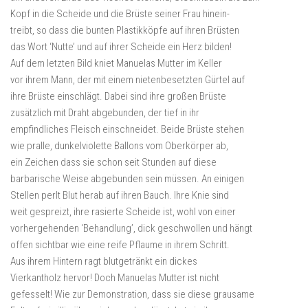
Kopf in die Scheide und die Brüste seiner Frau hinein-
treibt, so dass die bunten Plastikköpfe auf ihren Brüsten
das Wort ‘Nutte’ und auf ihrer Scheide ein Herz bilden!
Auf dem letzten Bild kniet Manuelas Mutter im Keller
vor ihrem Mann, der mit einem nietenbesetzten Gürtel auf
ihre Brüste einschlägt. Dabei sind ihre großen Brüste
zusätzlich mit Draht abgebunden, der tief in ihr
empfindliches Fleisch einschneidet. Beide Brüste stehen
wie pralle, dunkelviolette Ballons vom Oberkörper ab,
ein Zeichen dass sie schon seit Stunden auf diese
barbarische Weise abgebunden sein müssen. An einigen
Stellen perlt Blut herab auf ihren Bauch. Ihre Knie sind
weit gespreizt, ihre rasierte Scheide ist, wohl von einer
vorhergehenden ‘Behandlung’, dick geschwollen und hängt
offen sichtbar wie eine reife Pflaume in ihrem Schritt.
Aus ihrem Hintern ragt blutgetränkt ein dickes
Vierkantholz hervor! Doch Manuelas Mutter ist nicht
gefesselt! Wie zur Demonstration, dass sie diese grausame