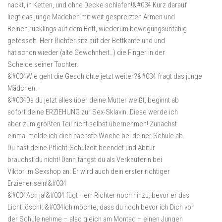
nackt, in Ketten, und ohne Decke schlafen!&#034 Kurz darauf
liegt das junge Mädchen mit weit gespreizten Armen und
Beinen rücklings auf dem Bett, wiederum bewegungsunfähig
gefesselt. Herr Richter sitz auf der Bettkante und und
hat schon wieder (alte Gewohnheit…) die Finger in der
Scheide seiner Tochter.
&#034Wie geht die Geschichte jetzt weiter?&#034 fragt das junge
Mädchen.
&#034Da du jetzt alles über deine Mutter weißt, beginnt ab
sofort deine ERZIEHUNG zur Sex-Sklavin. Diese werde ich
aber zum größten Teil nicht selbst übernehmen! Zunächst
einmal melde ich dich nächste Woche bei deiner Schule ab.
Du hast deine Pflicht-Schulzeit beendet und Abitur
brauchst du nicht! Dann fängst du als Verkäuferin bei
Viktor im Sexshop an. Er wird auch dein erster richtiger
Erzieher sein!&#034
&#034Ach ja!&#034 fügt Herr Richter noch hinzu, bevor er das
Licht löscht: &#034Ich möchte, dass du noch bevor ich Dich von
der Schule nehme – also gleich am Montag – einen Jungen