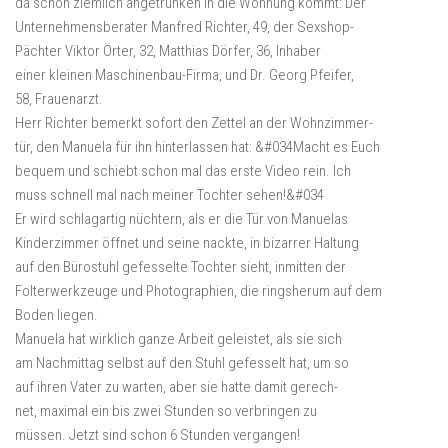
da schon ziemlich angetrunken in die Wohnung kommt: Der
Unternehmensberater Manfred Richter, 49, der Sexshop-
Pächter Viktor Örter, 32, Matthias Dörfer, 36, Inhaber
einer kleinen Maschinenbau-Firma, und Dr. Georg Pfeifer,
58, Frauenarzt.
Herr Richter bemerkt sofort den Zettel an der Wohnzimmer-
tür, den Manuela für ihn hinterlassen hat: &#034Macht es Euch
bequem und schiebt schon mal das erste Video rein. Ich
muss schnell mal nach meiner Tochter sehen!&#034
Er wird schlagartig nüchtern, als er die Tür von Manuelas
Kinderzimmer öffnet und seine nackte, in bizarrer Haltung
auf den Bürostuhl gefesselte Tochter sieht, inmitten der
Folterwerkzeuge und Photographien, die ringsherum auf dem
Boden liegen.
Manuela hat wirklich ganze Arbeit geleistet, als sie sich
am Nachmittag selbst auf den Stuhl gefesselt hat, um so
auf ihren Vater zu warten, aber sie hatte damit gerech-
net, maximal ein bis zwei Stunden so verbringen zu
müssen. Jetzt sind schon 6 Stunden vergangen!