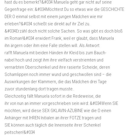
hast du es bemerkt?&#034 Manuela geht gar nicht auf seine
Gegenfrage ein: &#034Möchtest Du so etwas wie die GESCHICHTE
DER O einmal selbst mit einem jungen Mädchen wie mir
erleben?&#034 schießt sie direkt auf ihr Ziel zu.
&#034Erzähl doch nicht solche Sachen. So was gibt es doch bloß
im Roman!&#034 erwidert Frank, weil er glaubt, dass Manuela
ihn ärgern oder ihm eine Falle stellen will. Als Antwort
rafft Manuela mit beiden Händen ihr Kleid bis zum Bauch-
nabel hoch und zeigt ihm ihre vielfach verstriemten und
vernarbten Oberschenkel und ihre rasierte Scheide, deren
Schamlippen noch immer wund und geschwollen sind – die
Auswirkungen der Klammern, die das Mädchen drei Tage
zuvor stundenlang dort tragen musste.
Gleichzeitig fällt Manuela sofort in die Redeweise, die
ihr von nun an immer vorgeschrieben sein wird: &#034Wenn SIE
möchten, wird diese SEX-SKLAVIN-AZUBINE wie die O einen
Anhänger mit IHREN Initialen an ihrer FOTZE tragen und
SIE können auch täglich die Innenseite ihrer Schenkel
peitschen!&#034