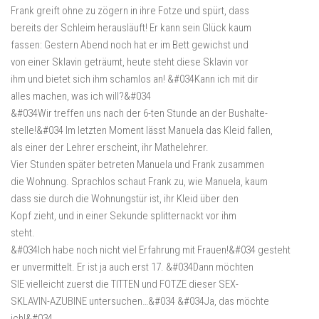
Frank greift ohne zu zögern in ihre Fotze und spürt, dass
bereits der Schleim herausläuft! Er kann sein Glück kaum
fassen: Gestern Abend noch hat er im Bett gewichst und
von einer Sklavin geträumt, heute steht diese Sklavin vor
ihm und bietet sich ihm schamlos an! &#034Kann ich mit dir
alles machen, was ich will?&#034
&#034Wir treffen uns nach der 6-ten Stunde an der Bushalte-
stelle!&#034 Im letzten Moment lässt Manuela das Kleid fallen,
als einer der Lehrer erscheint, ihr Mathelehrer.
Vier Stunden später betreten Manuela und Frank zusammen
die Wohnung. Sprachlos schaut Frank zu, wie Manuela, kaum
dass sie durch die Wohnungstür ist, ihr Kleid über den
Kopf zieht, und in einer Sekunde splitternackt vor ihm
steht.
&#034Ich habe noch nicht viel Erfahrung mit Frauen!&#034 gesteht
er unvermittelt. Er ist ja auch erst 17. &#034Dann möchten
SIE vielleicht zuerst die TITTEN und FOTZE dieser SEX-
SKLAVIN-AZUBINE untersuchen…&#034 &#034Ja, das möchte
ich!&#034