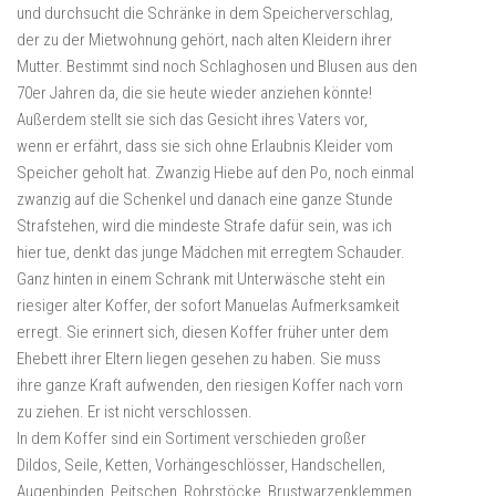
und durchsucht die Schränke in dem Speicherverschlag,
der zu der Mietwohnung gehört, nach alten Kleidern ihrer
Mutter. Bestimmt sind noch Schlaghosen und Blusen aus den
70er Jahren da, die sie heute wieder anziehen könnte!
Außerdem stellt sie sich das Gesicht ihres Vaters vor,
wenn er erfährt, dass sie sich ohne Erlaubnis Kleider vom
Speicher geholt hat. Zwanzig Hiebe auf den Po, noch einmal
zwanzig auf die Schenkel und danach eine ganze Stunde
Strafstehen, wird die mindeste Strafe dafür sein, was ich
hier tue, denkt das junge Mädchen mit erregtem Schauder.
Ganz hinten in einem Schrank mit Unterwäsche steht ein
riesiger alter Koffer, der sofort Manuelas Aufmerksamkeit
erregt. Sie erinnert sich, diesen Koffer früher unter dem
Ehebett ihrer Eltern liegen gesehen zu haben. Sie muss
ihre ganze Kraft aufwenden, den riesigen Koffer nach vorn
zu ziehen. Er ist nicht verschlossen.
In dem Koffer sind ein Sortiment verschieden großer
Dildos, Seile, Ketten, Vorhängeschlösser, Handschellen,
Augenbinden, Peitschen, Rohrstöcke, Brustwarzenklemmen,