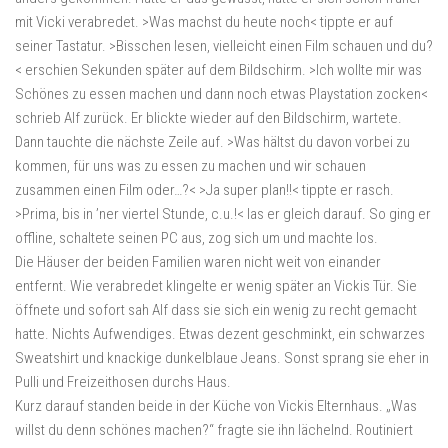
mit Vicki verabredet. >Was machst du heute noch< tippte er auf
seiner Tastatur. >Bisschen lesen, vielleicht einen Film schauen und du?
< erschien Sekunden später auf dem Bildschirm. >Ich wollte mir was
Schönes zu essen machen und dann noch etwas Playstation zocken<
schrieb Alf zurück. Er blickte wieder auf den Bildschirm, wartete.
Dann tauchte die nächste Zeile auf. >Was hältst du davon vorbei zu
kommen, für uns was zu essen zu machen und wir schauen
zusammen einen Film oder…?< >Ja super plan!!< tippte er rasch.
>Prima, bis in ’ner viertel Stunde, c.u.!< las er gleich darauf. So ging er
offline, schaltete seinen PC aus, zog sich um und machte los.
Die Häuser der beiden Familien waren nicht weit von einander
entfernt. Wie verabredet klingelte er wenig später an Vickis Tür. Sie
öffnete und sofort sah Alf dass sie sich ein wenig zu recht gemacht
hatte. Nichts Aufwendiges. Etwas dezent geschminkt, ein schwarzes
Sweatshirt und knackige dunkelblaue Jeans. Sonst sprang sie eher in
Pulli und Freizeithosen durchs Haus.
Kurz darauf standen beide in der Küche von Vickis Elternhaus. „Was
willst du denn schönes machen?“ fragte sie ihn lächelnd. Routiniert