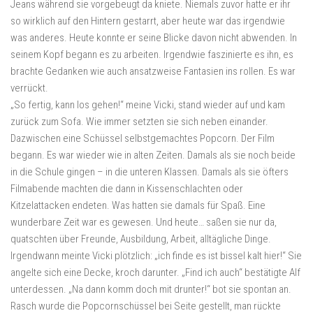
Jeans während sie vorgebeugt da kniete. Niemals zuvor hatte er ihr
so wirklich auf den Hintern gestarrt, aber heute war das irgendwie
was anderes. Heute konnte er seine Blicke davon nicht abwenden. In
seinem Kopf begann es zu arbeiten. Irgendwie faszinierte es ihn, es
brachte Gedanken wie auch ansatzweise Fantasien ins rollen. Es war
verrückt.
„So fertig, kann los gehen!“ meine Vicki, stand wieder auf und kam
zurück zum Sofa. Wie immer setzten sie sich neben einander.
Dazwischen eine Schüssel selbstgemachtes Popcorn. Der Film
begann. Es war wieder wie in alten Zeiten. Damals als sie noch beide
in die Schule gingen – in die unteren Klassen. Damals als sie öfters
Filmabende machten die dann in Kissenschlachten oder
Kitzelattacken endeten. Was hatten sie damals für Spaß. Eine
wunderbare Zeit war es gewesen. Und heute… saßen sie nur da,
quatschten über Freunde, Ausbildung, Arbeit, alltägliche Dinge.
Irgendwann meinte Vicki plötzlich: „ich finde es ist bissel kalt hier!“ Sie
angelte sich eine Decke, kroch darunter. „Find ich auch“ bestätigte Alf
unterdessen. „Na dann komm doch mit drunter!“ bot sie spontan an.
Rasch wurde die Popcornschüssel bei Seite gestellt, man rückte