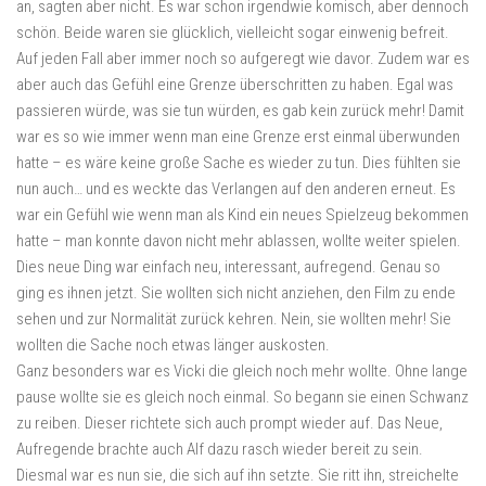
an, sagten aber nicht. Es war schon irgendwie komisch, aber dennoch
schön. Beide waren sie glücklich, vielleicht sogar einwenig befreit.
Auf jeden Fall aber immer noch so aufgeregt wie davor. Zudem war es
aber auch das Gefühl eine Grenze überschritten zu haben. Egal was
passieren würde, was sie tun würden, es gab kein zurück mehr! Damit
war es so wie immer wenn man eine Grenze erst einmal überwunden
hatte – es wäre keine große Sache es wieder zu tun. Dies fühlten sie
nun auch… und es weckte das Verlangen auf den anderen erneut. Es
war ein Gefühl wie wenn man als Kind ein neues Spielzeug bekommen
hatte – man konnte davon nicht mehr ablassen, wollte weiter spielen.
Dies neue Ding war einfach neu, interessant, aufregend. Genau so
ging es ihnen jetzt. Sie wollten sich nicht anziehen, den Film zu ende
sehen und zur Normalität zurück kehren. Nein, sie wollten mehr! Sie
wollten die Sache noch etwas länger auskosten.
Ganz besonders war es Vicki die gleich noch mehr wollte. Ohne lange
pause wollte sie es gleich noch einmal. So begann sie einen Schwanz
zu reiben. Dieser richtete sich auch prompt wieder auf. Das Neue,
Aufregende brachte auch Alf dazu rasch wieder bereit zu sein.
Diesmal war es nun sie, die sich auf ihn setzte. Sie ritt ihn, streichelte