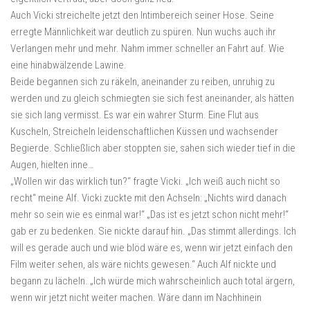
Auch Vicki streichelte jetzt den Intimbereich seiner Hose. Seine
erregte Männlichkeit war deutlich zu spüren. Nun wuchs auch ihr
Verlangen mehr und mehr. Nahm immer schneller an Fahrt auf. Wie
eine hinabwälzende Lawine.
Beide begannen sich zu räkeln, aneinander zu reiben, unruhig zu
werden und zu gleich schmiegten sie sich fest aneinander, als hätten
sie sich lang vermisst. Es war ein wahrer Sturm. Eine Flut aus
Kuscheln, Streicheln leidenschaftlichen Küssen und wachsender
Begierde. Schließlich aber stoppten sie, sahen sich wieder tief in die
Augen, hielten inne…
„Wollen wir das wirklich tun?“ fragte Vicki. „Ich weiß auch nicht so
recht“ meine Alf. Vicki zuckte mit den Achseln: „Nichts wird danach
mehr so sein wie es einmal war!“ „Das ist es jetzt schon nicht mehr!“
gab er zu bedenken. Sie nickte darauf hin. „Das stimmt allerdings. Ich
will es gerade auch und wie blöd wäre es, wenn wir jetzt einfach den
Film weiter sehen, als wäre nichts gewesen.“ Auch Alf nickte und
begann zu lächeln. „Ich würde mich wahrscheinlich auch total ärgern,
wenn wir jetzt nicht weiter machen. Wäre dann im Nachhinein