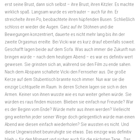
erst seine Brust, dann sich selbst – ihre Brust, ihren Kitzler. Es machte
wirklich spaß. Langsam wurde es vertrauter – auch für ihn. Er
streichelte ihren Po, beobachtete ihren hüpfenden Busen. Schließlich
schloss er wieder die Augen. Ganz auf ihr Stöhnen und die
Bewegungen konzentriert, dauerte es nicht mehr lang bis ihn der
zweite Orgasmus ereilte. Bei Vicki war es kurz drauf ebenfalls soweit.
Geschafft lagen beide auf dem Sofa. Was auch immer die Zukunft nun
bringen würde – nach dem heutigen Abend – es war es definitiv wert
gewesen. Sie grinsten sich an, während sie den Film zu ende sahen.
Nach dem Abspann schaltete Vicki den Fernseher aus. Die große
Kerze auf dem Stubentisch brannte noch immer. Nun war sie die
einzige Lichtquelle im Raum. In deren Schein lagen sie sich in den
Armen. Keiner von ihnen wusste wie es nun weiter gehen würde. Sie
würden es raus finden müssen. Blieben sie einfach nur Freunde? War
es der Beginn vom Ende? Würde mehr aus ihnen werden? Vielleicht
ging weiterhin jeder seiner Wege doch gelegentlich würde man einen
Abend wie diesen einfach wiederholen? Sie wussten es nicht. Und
diese Ungewissheit beunruhigte sie etwas. Das einzige was definitiv
blieb – für den Moment und sicher auch für die nächsten Tage… Das