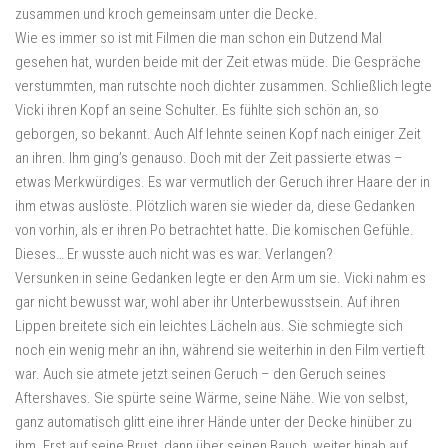
zusammen und kroch gemeinsam unter die Decke.
Wie es immer so ist mit Filmen die man schon ein Dutzend Mal
gesehen hat, wurden beide mit der Zeit etwas müde. Die Gespräche
verstummten, man rutschte noch dichter zusammen. Schließlich legte
Vicki ihren Kopf an seine Schulter. Es fühlte sich schön an, so
geborgen, so bekannt. Auch Alf lehnte seinen Kopf nach einiger Zeit
an ihren. Ihm ging’s genauso. Doch mit der Zeit passierte etwas –
etwas Merkwürdiges. Es war vermutlich der Geruch ihrer Haare der in
ihm etwas auslöste. Plötzlich waren sie wieder da, diese Gedanken
von vorhin, als er ihren Po betrachtet hatte. Die komischen Gefühle.
Dieses… Er wusste auch nicht was es war. Verlangen?
Versunken in seine Gedanken legte er den Arm um sie. Vicki nahm es
gar nicht bewusst war, wohl aber ihr Unterbewusstsein. Auf ihren
Lippen breitete sich ein leichtes Lächeln aus. Sie schmiegte sich
noch ein wenig mehr an ihn, während sie weiterhin in den Film vertieft
war. Auch sie atmete jetzt seinen Geruch – den Geruch seines
Aftershaves. Sie spürte seine Wärme, seine Nähe. Wie von selbst,
ganz automatisch glitt eine ihrer Hände unter der Decke hinüber zu
ihm. Erst auf seine Brust, dann über seinen Bauch, weiter hinab auf