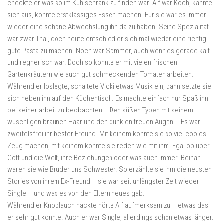
checkte er was so im Kühlschrank zu finden war. Alf war Koch, kannte
sich aus, konnte erstklassiges Essen machen. Für sie war es immer
wieder eine schöne Abwechslung ihn da zu haben. Seine Spezialität
war zwar Thai, doch heute entschied er sich mal wieder eine richtig
gute Pasta zu machen. Noch war Sommer, auch wenn es gerade kalt
und regnerisch war. Doch so konnte er mit vielen frischen
Gartenkräutern wie auch gut schmeckenden Tomaten arbeiten.
Während er loslegte, schaltete Vicki etwas Musik ein, dann setzte sie
sich neben ihn auf den Küchentisch. Es machte einfach nur Spaß ihn
bei seiner arbeit zu beobachten. …Den süßen Typen mit seinem
wuschligen braunen Haar und den dunklen treuen Augen. …Es war
zweifelsfrei ihr bester Freund. Mit keinem konnte sie so viel cooles
Zeug machen, mit keinem konnte sie reden wie mit ihm. Egal ob über
Gott und die Welt, ihre Beziehungen oder was auch immer. Beinah
waren sie wie Bruder uns Schwester. So erzählte sie ihm die neusten
Stories von ihrem Ex-Freund – sie war seit unlängster Zeit wieder
Single – und was es von den Eltern neues gab.
Während er Knoblauch hackte hörte Alf aufmerksam zu – etwas das
er sehr gut konnte. Auch er war Single, allerdings schon etwas länger.