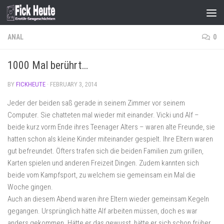
Skip to content
ANAL
0
1000 Mal berührt…
BY
FICKHEUTE
·
FEBRUARY 3, 2014
Jeder der beiden saß gerade in seinem Zimmer vor seinem
Computer. Sie chatteten mal wieder mit einander. Vicki und Alf –
beide kurz vorm Ende ihres Teenager Alters – waren alte Freunde, sie
hatten schon als kleine Kinder miteinander gespielt. Ihre Eltern waren
gut befreundet. Öfters trafen sich die beiden Familien zum grillen,
Karten spielen und anderen Freizeit Dingen. Zudem kannten sich
beide vom Kampfsport, zu welchem sie gemeinsam ein Mal die
Woche gingen.
Auch an diesem Abend waren ihre Eltern wieder gemeinsam Kegeln
gegangen. Ursprünglich hätte Alf arbeiten müssen, doch es war
anders gekommen. Hätte er das gewusst, hätte er sich schon früher