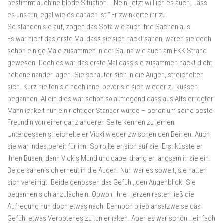
bestimmt auch ne blöde Situation. …Nein, jetzt will ich es auch. Lass
es uns tun, egal wie es danach ist.“ Er zwinkerte ihr zu.
So standen sie auf, zogen das Sofa wie auch ihre Sachen aus.
Es war nicht das erste Mal dass sie sich nackt sahen, waren sie doch
schon einige Male zusammen in der Sauna wie auch am FKK Strand
gewesen. Doch es war das erste Mal dass sie zusammen nackt dicht
nebeneinander lagen. Sie schauten sich in die Augen, streichelten
sich. Kurz hielten sie noch inne, bevor sie sich wieder zu küssen
begannen. Allein dies war schon so aufregend dass aus Alfs erregter
Männlichkeit nun ein richtiger Ständer wurde – bereit um seine beste
Freundin von einer ganz anderen Seite kennen zu lernen.
Unterdessen streichelte er Vicki wieder zwischen den Beinen. Auch
sie war indes bereit für ihn. So rollte er sich auf sie. Erst küsste er
ihren Busen, dann Vickis Mund und dabei drang er langsam in sie ein.
Beide sahen sich erneut in die Augen. Nun war es soweit, sie hatten
sich vereinigt. Beide genossen das Gefühl, den Augenblick. Sie
begannen sich anzulächeln. Obwohl ihre Herzen rasten ließ die
Aufregung nun doch etwas nach. Dennoch blieb ansatzweise das
Gefühl etwas Verbotenes zu tun erhalten. Aber es war schön …einfach