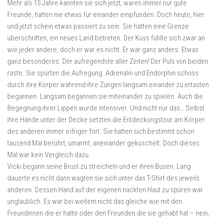
Mehr als 15 Jahre kannten sie sich jetzt, waren immer nur gute
Freunde, hatten nie etwas für einander empfunden. Doch heute, hier
und jetzt schein etwas passiert zu sein. Sie hatten eine Grenze
überschritten, ein neues Land betreten. Der Kuss fühlte sich zwar an
wie jeder andere, doch er war es nicht. Er war ganz anders. Etwas
ganz besonderes. Der aufregendste aller Zeiten! Der Puls von beiden
raste. Sie spürten die Aufregung. Adrenalin und Endorphin schoss
durch ihre Körper während ihre Zungen langsam einander zu ertasten
begannen. Langsam begannen sie miteinander zu spielen. Auch die
Begegnung ihrer Lippen wurde intensiver. Und nicht nur das… Selbst
ihre Hände unter der Decke setzten die Entdeckungstour am Körper
des anderen immer eifriger fort. Sie hatten sich bestimmt schon
tausend Mal berührt, umarmt, aneinander gekuschelt. Doch dieses
Mal war kein Vergleich dazu.
Vicki begann seine Brust zu streicheln und er ihren Busen. Lang
dauerte es nicht dann wagten sie sich unter das T-Shirt des jeweils
anderen. Dessen Hand auf der eigenen nackten Haut zu spüren war
unglaublich. Es war bei weitem nicht das gleiche wie mit den
Freundinnen die er hatte oder den Freunden die sie gehabt hat – nein,