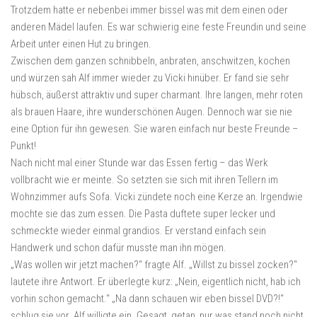
Trotzdem hatte er nebenbei immer bissel was mit dem einen oder
anderen Mädel laufen. Es war schwierig eine feste Freundin und seine
Arbeit unter einen Hut zu bringen.
Zwischen dem ganzen schnibbeln, anbraten, anschwitzen, kochen
und würzen sah Alf immer wieder zu Vicki hinüber. Er fand sie sehr
hübsch, äußerst attraktiv und super charmant. Ihre langen, mehr roten
als brauen Haare, ihre wunderschönen Augen. Dennoch war sie nie
eine Option für ihn gewesen. Sie waren einfach nur beste Freunde –
Punkt!
Nach nicht mal einer Stunde war das Essen fertig – das Werk
vollbracht wie er meinte. So setzten sie sich mit ihren Tellern im
Wohnzimmer aufs Sofa. Vicki zündete noch eine Kerze an. Irgendwie
mochte sie das zum essen. Die Pasta duftete super lecker und
schmeckte wieder einmal grandios. Er verstand einfach sein
Handwerk und schon dafür musste man ihn mögen.
„Was wollen wir jetzt machen?“ fragte Alf. „Willst zu bissel zocken?“
lautete ihre Antwort. Er überlegte kurz: „Nein, eigentlich nicht, hab ich
vorhin schon gemacht.“ „Na dann schauen wir eben bissel DVD?!“
schlug sie vor. Alf willigte ein. Gesagt, getan, nur was stand noch nicht