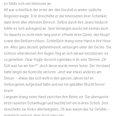
es fühlte sich viel intensiver an.
Alf war schließlich der erste der den Vorstoß in weiter südliche
Regionen wagte. Erst streichelte er die Innenseiten ihrer Schenkel,
dann ihren aller intimsten Bereich. Selbst durch ihre Jeans hindurch
fühlte es sich aufregend an. Sein Verlangen wuchs mit einmal rasch.
So dauerte es nicht mehr lang und er öffnete ihren Gürtel, den Knopf
sowie den Reißverschluss. Schließlich drang seine Hand in ihre Hose
ein. Alles ganz dezent, geheimnisvoll, verborgen unter der Decke. Sie
schloss unterdessen ihre Augen, fing an sich darauf einzulassen, es
zu genießen. Zwar fragte da noch irgendwo in ihr eine Stimme „Oh
Gott was tun wir hier?“, doch diese wurde immer leiser. Der Verstand
hatte längst die Kontrolle verloren. Jetzt war etwas anderes am
Steuer – etwas das sich wohl in den ganzen Jahren tief im
Verborgenen aufgestaut hatte und nun mit geballter Wucht hervor
brach.
Langsam drang seine Hand zwischen ihre Beine vor. Sie überquerte
ihren rasierten Schamhügel und tauchte tief ein in ihren Schoß. Dort
streichelte sie Vickis allerheiligstes. Oh was waren das für Gefühle –
eigentlich vertraut, aber doch ganz neu.