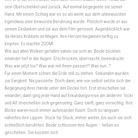
sein Oberschenkel und zurück. Auf einmal begegnete sie seiner
Hand. Mit einem Schlag war es so als wenn aus dem unbewussten
Irgendwas eine bewusste Berührung wurde. Plötzlich wurde er aus
seinen Gedanken und sie aus dem Film gerissen. Augenblicklich war
da dieses Kribbeln im Magen. Ihre Herzen begannen heftig zu
klopfen. Es machte ZOOM!
Wie aus allen Wolken gefallen sahen sie sich an. Beide blickten
einander tief in die Augen. Erschrocken, überrascht, beeindruckt.
Was war jetzt los? Was war mit ihnen passiert? Was nun…?
Für einen Moment schien die Erde still zu stehen. Sekunden wurden
zur Ewigkeit. Nix passierte. Doch dann, wie von selbst setzte sich die
Begegnung ihrer Hände unter der Decke fort. Erst streichelten sie
einander, dann ging jede Hand auf Erkundungsreise am anderen. Vicki
und Alf streichelten sich gegenseitig. Ganz sanft, ganz vorsichtig. Ihre
Blicke waren noch immer aufeinander fixiert. Doch so langsam
näherten ihre Lippen. Stück für Stück, immer weiter, bis auch sie sich
schließlich berührten. Beide schlossen ihre Augen – ließen es
geschehen. Sie küssten sich.