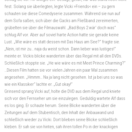
fest. Solang sie überlegten, legte Vicki >Friends< ein – zu gern
schauten sie diese Comedyserie zusammen. Während sie nun auf
dem Sofa saßen, sich über die Gacks am Fließband zereimerten,
grübelten sie über die Filmauswahl. „Bad Boys 2 wär’ doch was“
schlug Alf vor. Aber auf soviel harte Action hatte sie gerade keine
Lust. „Wie wäre es statt dessen mit Das Haus am See?“ fragte sie.
„Nein, ist mir zu… naja du weist schon. Dann lieber was lustiges!“
meinte er. Vickis blicke wanderten über das Regal mit all den DVDs.
Schließlich stoppte sie. „He wie wäre es mit Meet Prince Charming?“
…Diesen Film hatten sie vor vielen Jahren ein paar Mal zusammen
angesehen. „Hmmm… Na ja lang nicht gesehen. Ist ja bei uns so was
wie ein Klassiker“ lachte er. „Gut okay!“
Grinsend sprang Vicki auf, holte die DVD aus dem Regal und kniete
sich vor den Fernseher um sie einzulegen. Geduldig wartete Alf dass
es los ging. Er schaute herum. Seine Blicke wanderten über die
Zeitungen auf dem Stubentisch, den Inhalt der Anbauwand und
schließlich wieder zu Vicki. Dort blieben seine Blicke schließlich
kleben. Er sah sie von hinten, sah ihren tollen Po in der knackigen