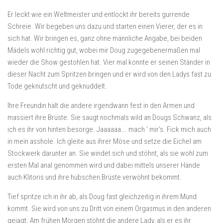
Er leckt wie ein Weltmeister und entlockt ihr bereits gurrende
Schreie. Wir begeben uns dazu und starten einen Vierer, der es in
sich hat. Wir bringen es, ganz ohne männliche Angabe, bei beiden
Mädels wohl richtig gut, wobei mir Doug zugegebenermaßen mal
wieder die Show gestohlen hat. Vier mal konnte er seinen Ständer in
dieser Nacht zum Spritzen bringen und er wird von den Ladys fast zu
Tode geknutscht und geknuddelt.
Ihre Freundin hält die andere irgendwann fest in den Armen und
massiert ihre Brüste. Sie saugt nochmals wild an Dougs Schwanz, als
ich es ihr von hinten besorge. Jaaaaaa…. mach ‘ mir’s. Fick mich auch
in mein asshole. Ich gleite aus ihrer Möse und setze die Eichel am
Stockwerk darunter an. Sie windet sich und stöhnt, als sie wohl zum
ersten Mal anal genommen wird und dabei mittels unserer Hände
auch Klitoris und ihre hübschen Brüste verwöhnt bekommt.
Tief spritze ich in ihr ab, als Doug fast gleichzeitig in ihrem Mund
kommt. Sie wird von uns zu Dritt von einem Orgasmus in den anderen
gejagt. Am frühen Morgen stöhnt die andere Lady, als er es ihr