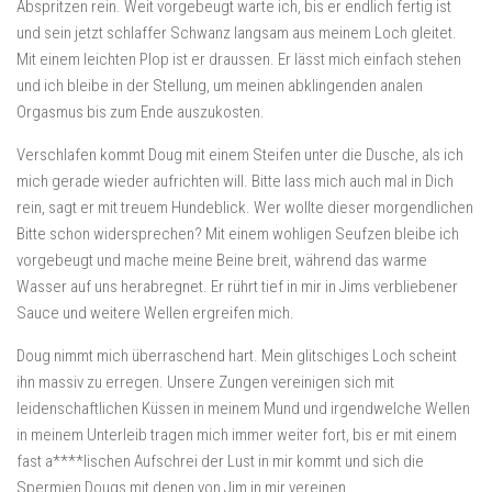
Abspritzen rein. Weit vorgebeugt warte ich, bis er endlich fertig ist
und sein jetzt schlaffer Schwanz langsam aus meinem Loch gleitet.
Mit einem leichten Plop ist er draussen. Er lässt mich einfach stehen
und ich bleibe in der Stellung, um meinen abklingenden analen
Orgasmus bis zum Ende auszukosten.
Verschlafen kommt Doug mit einem Steifen unter die Dusche, als ich
mich gerade wieder aufrichten will. Bitte lass mich auch mal in Dich
rein, sagt er mit treuem Hundeblick. Wer wollte dieser morgendlichen
Bitte schon widersprechen? Mit einem wohligen Seufzen bleibe ich
vorgebeugt und mache meine Beine breit, während das warme
Wasser auf uns herabregnet. Er rührt tief in mir in Jims verbliebener
Sauce und weitere Wellen ergreifen mich.
Doug nimmt mich überraschend hart. Mein glitschiges Loch scheint
ihn massiv zu erregen. Unsere Zungen vereinigen sich mit
leidenschaftlichen Küssen in meinem Mund und irgendwelche Wellen
in meinem Unterleib tragen mich immer weiter fort, bis er mit einem
fast a****lischen Aufschrei der Lust in mir kommt und sich die
Spermien Dougs mit denen von Jim in mir vereinen.