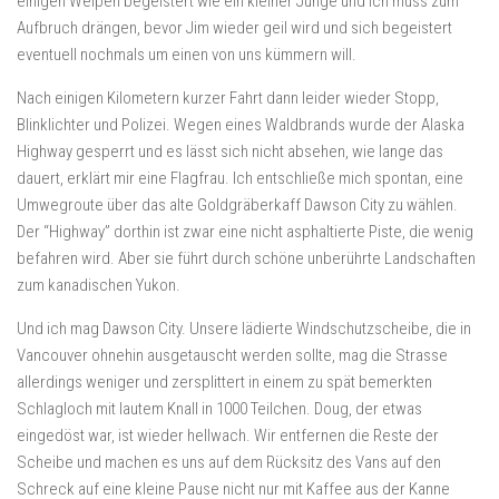
einigen Welpen begeistert wie ein kleiner Junge und ich muss zum
Aufbruch drängen, bevor Jim wieder geil wird und sich begeistert
eventuell nochmals um einen von uns kümmern will.
Nach einigen Kilometern kurzer Fahrt dann leider wieder Stopp,
Blinklichter und Polizei. Wegen eines Waldbrands wurde der Alaska
Highway gesperrt und es lässt sich nicht absehen, wie lange das
dauert, erklärt mir eine Flagfrau. Ich entschließe mich spontan, eine
Umwegroute über das alte Goldgräberkaff Dawson City zu wählen.
Der “Highway” dorthin ist zwar eine nicht asphaltierte Piste, die wenig
befahren wird. Aber sie führt durch schöne unberührte Landschaften
zum kanadischen Yukon.
Und ich mag Dawson City. Unsere lädierte Windschutzscheibe, die in
Vancouver ohnehin ausgetauscht werden sollte, mag die Strasse
allerdings weniger und zersplittert in einem zu spät bemerkten
Schlagloch mit lautem Knall in 1000 Teilchen. Doug, der etwas
eingedöst war, ist wieder hellwach. Wir entfernen die Reste der
Scheibe und machen es uns auf dem Rücksitz des Vans auf den
Schreck auf eine kleine Pause nicht nur mit Kaffee aus der Kanne