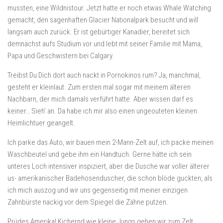
mussten, eine Wildnistour. Jetzt hatte er noch etwas Whale Watching
gemacht, den sagenhaften Glacier Nationalpark besucht und will
langsam auch zurück. Er ist gebürtiger Kanadier, bereitet sich
demnächst aufs Studium vor und lebt mit seiner Familie mit Mama,
Papa und Geschwistern bei Calgary.
Treibst Du Dich dort auch nackt in Pornokinos rum? Ja, manchmal,
gesteht er kleinlaut. Zum ersten mal sogar mit meinem älteren
Nachbarn, der mich damals verführt hatte. Aber wissen darf es
keiner… Sieh’ an. Da habe ich mir also einen ungeouteten kleinen
Heimlichtuer geangelt.
Ich parke das Auto, wir bauen mein 2-Mann-Zelt auf, ich packe meinen
Waschbeutel und gebe ihm ein Handtuch. Gerne hätte ich sein
unteres Loch intensiver inspiziert, aber die Dusche war voller älterer
us- amerikanischer Badehosenduscher, die schon blöde guckten, als
ich mich auszog und wir uns gegenseitig mit meiner einzigen
Zahnbürste nackig vor dem Spiegel die Zähne putzen.
Prüdes Amerika! Kichernd wie kleine Jungs gehen wir zum Zelt