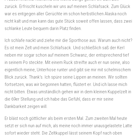
zurück. Erfrischt kuscheln wir uns auf meinen Schlafsack. Zum Glück
war es entgegen aller Gerüchte im schon herbstlichen Alaska noch
nicht kalt und man kann das gute Stück soweit offen lassen, dass zwei
schlanke Leute bequem darin Platz finden.
Ich schlafe nackt und ziehe mir die Sporthose aus. Warum auch nicht?
Es ist mein Zelt und mein Schlafsack. Und schließlich saß der Kerl
neben mir sogar schon auf meinem Schwanz, der entsprechend tief
in seinem Po steckte. Mit einem Ruck streifte auch er nun seine, also
eigentlich meine, Unterhose runter und gibt sie mir mit schelmischem
Blick zurück. Thank’s. Ich spüre seine Lippen an meinen. Wir sollten
fortsetzen, was wir begonnen hatten, flüstert er. Und ich lasse mich
nicht bitten. Etwas umständlich gehen wir in dem kleinen Kuppelzelt in
die 69er Stellung und ich habe das Gefühl, dass er mir seine
Dankbarkeit zeigen will.
Er bläst noch göttlicher als beim ersten Mal. Zum zweiten Mal heute
setzt er sich nun auf mich, als meine noch immer unausgelastete Latte
sofort wieder steht. Die Zeltkuppel lässt seinem Kopf nach oben