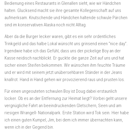
Bedienung eines Restaurants in Glenallen sieht, wie wir Händchen
halten. Glucksend macht sie ihre gesamte Kollegenschaft auf uns
aufmerksam. Knutschende und Händchen haltende schwule Pärchen
sind im konservativen Alaska noch nicht Alltag.
Aber da die Burger lecker waren, gibt es ein sehr ordentliches
Trinkgeld und das halbe Lokal wünscht uns grinsend einen “nice day”.
Irgendwie habe ich das Gefühl, dass uns der pickelige Boy an der
Kasse neidisch nachblickt. Er guckte die ganze Zeit auf uns und hat
sicher einen Steifen bekommen. Wir wünschen ihm feuchte Träume
und er wird mit seinem jetzt unübersehbaren Ständer in der Jeans
knallrot. Hand in Hand gehen wir provozierend raus und prusten los.
Für einen ungeouteten schwulen Boy ist Doug dabei erstaunlich
locker. Ob es an der Entfernung zur Heimat liegt? Vorbei geht unsere
vergnügliche Fahrt an beeindruckenden Gletschern, Seen und am
riesigen Wrangell- Nationalpark. Erste Station wird Tok sein. Hier habe
ich einen guten Kumpel, Jim, bei dem ich immer übernachten kann,
wenn ich in der Gegend bin.