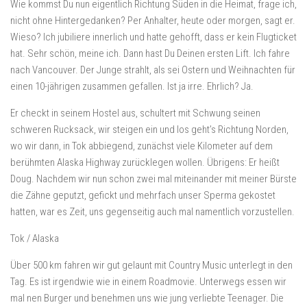
Wie kommst Du nun eigentlich Richtung Süden in die Heimat, frage ich,
nicht ohne Hintergedanken? Per Anhalter, heute oder morgen, sagt er.
Wieso? Ich jubiliere innerlich und hatte gehofft, dass er kein Flugticket
hat. Sehr schön, meine ich. Dann hast Du Deinen ersten Lift. Ich fahre
nach Vancouver. Der Junge strahlt, als sei Ostern und Weihnachten für
einen 10-jährigen zusammen gefallen. Ist ja irre. Ehrlich? Ja.
Er checkt in seinem Hostel aus, schultert mit Schwung seinen
schweren Rucksack, wir steigen ein und los geht’s Richtung Norden,
wo wir dann, in Tok abbiegend, zunächst viele Kilometer auf dem
berühmten Alaska Highway zurücklegen wollen. Übrigens: Er heißt
Doug. Nachdem wir nun schon zwei mal miteinander mit meiner Bürste
die Zähne geputzt, gefickt und mehrfach unser Sperma gekostet
hatten, war es Zeit, uns gegenseitig auch mal namentlich vorzustellen.
Tok / Alaska
Über 500 km fahren wir gut gelaunt mit Country Music unterlegt in den
Tag. Es ist irgendwie wie in einem Roadmovie. Unterwegs essen wir
mal nen Burger und benehmen uns wie jung verliebte Teenager. Die