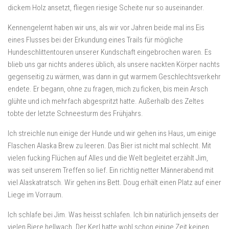
dickem Holz ansetzt, fliegen riesige Scheite nur so auseinander.
Kennengelernt haben wir uns, als wir vor Jahren beide mal ins Eis
eines Flusses bei der Erkundung eines Trails für mögliche
Hundeschlittentouren unserer Kundschaft eingebrochen waren. Es
blieb uns gar nichts anderes üblich, als unsere nackten Körper nachts
gegenseitig zu wärmen, was dann in gut warmem Geschlechtsverkehr
endete. Er begann, ohne zu fragen, mich zu ficken, bis mein Arsch
glühte und ich mehrfach abgespritzt hatte. Außerhalb des Zeltes
tobte der letzte Schneesturm des Frühjahrs.
Ich streichle nun einige der Hunde und wir gehen ins Haus, um einige
Flaschen Alaska Brew zu leeren. Das Bier ist nicht mal schlecht. Mit
vielen fucking Flüchen auf Alles und die Welt begleitet erzählt Jim,
was seit unserem Treffen so lief. Ein richtig netter Männerabend mit
viel Alaskatratsch. Wir gehen ins Bett. Doug erhält einen Platz auf einer
Liege im Vorraum.
Ich schlafe bei Jim. Was heisst schlafen. Ich bin natürlich jenseits der
vielen Biere hellwach. Der Kerl hatte wohl schon einige Zeit keinen