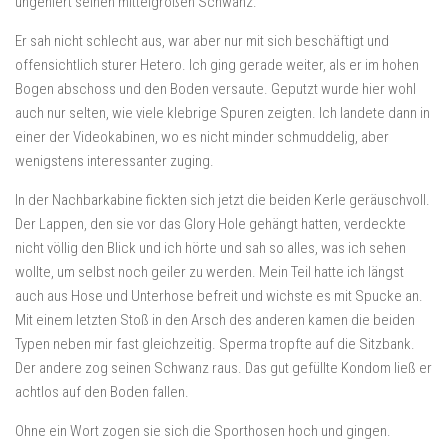
ungeniert seinen mittelgroßen Schwanz.
Er sah nicht schlecht aus, war aber nur mit sich beschäftigt und
offensichtlich sturer Hetero. Ich ging gerade weiter, als er im hohen
Bogen abschoss und den Boden versaute. Geputzt wurde hier wohl
auch nur selten, wie viele klebrige Spuren zeigten. Ich landete dann in
einer der Videokabinen, wo es nicht minder schmuddelig, aber
wenigstens interessanter zuging.
In der Nachbarkabine fickten sich jetzt die beiden Kerle geräuschvoll.
Der Lappen, den sie vor das Glory Hole gehängt hatten, verdeckte
nicht völlig den Blick und ich hörte und sah so alles, was ich sehen
wollte, um selbst noch geiler zu werden. Mein Teil hatte ich längst
auch aus Hose und Unterhose befreit und wichste es mit Spucke an.
Mit einem letzten Stoß in den Arsch des anderen kamen die beiden
Typen neben mir fast gleichzeitig. Sperma tropfte auf die Sitzbank.
Der andere zog seinen Schwanz raus. Das gut gefüllte Kondom ließ er
achtlos auf den Boden fallen.
Ohne ein Wort zogen sie sich die Sporthosen hoch und gingen.