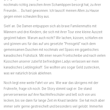
nochmals richtig zwischen ihren Schamlippen besorgt hat, zu ihrer
Freundin….. Du hast gewonnen. Ich tausch’ meinen Alten zu Hause
gegen einen schwulen Boy aus.
Sieh’ an. Die Damen entpuppen sich als brave Familienmuttis mit
Männern und drei Kindern, die sich mit ihrer Tour eine kleine Auszeit
gegönnt haben. Warum auch nicht? Wir lachen, küssen, schlafen ein
und gönnen uns für das auf uns gesetzte “Preisgeld” nach dem
gemeinsamen Duschen mit nochmals viel Spass ein gigantisches
kanadisches Frühstück. Mit einer neuen Frontscheibe und nach vielen
Küsschen unserer zutiefst befriedigten Ladys verlassen wir mein
kanadisches Lieblingskaff. Sie wollten uns sogar Geld zustecken,
was wir natürlich brüsk ablehnen.
Noch liegt eine weite Fahrt vor uns. Wie war das übrigens mit der
Frühreife, frage ich noch. Die Story stimmt sagt er. Die stand
perverserweise auf ihre Nachhilfeschüler und ließ sich von uns
lecken, bis sie dann für lange Zeit im Knast landete. Sie hat mich aber
immer sehr gerne gestreichelt und besonders viel gelobt. Immerhin