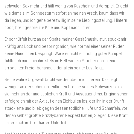
schwulen Sex mehr und hält wenig von Kuscheln und Vorspiel. Er geht
wie damals im Schneesturm sofort an meinen Arsch, kaum dass wir
da liegen, und ich gehe bereitwillig in seine Lieblingsstellung. Hintern
hoch, breit gespreizte Knie und Kopf nach unten.
Er schnüffelt kurz an der Spalte meiner Gesäßmuskulatur, spuckt mir
kräftig ans Loch und bespringt mich, wie normal einer seiner Rüden
seine Hündinnen bespringt. Wäre er nicht ein richtig guter Kumpel,
fühlte ich mich bei ihm stets im Bett wie ein Stricher durch einen
arroganten Freier behandelt, der allein seiner Lust folgt.
Seine wahre Urgewalt bricht wieder über mich herein. Das liegt
weniger an der schon ordentlichen Grösse seines Schwanzes als
vielmehr an der unglaublichen Kraft und Ausdauer Jims. Er ging schon
erfolgreich mit der Axt auf einen Elchbullen los, der ihn in der Brunft
attackierte und blieb gegen dessen tödliche Hufe und Schaufeln, vor
denen selbst größte Grizzlybären Respekt haben, Sieger. Diese Kraft
hat er auch im brettharten Unterleib.