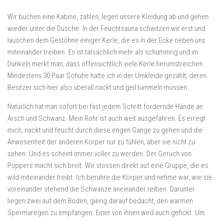
Wir buchen eine Kabine, zahlen, legen unsere Kleidung ab und gehen
wieder unter die Dusche. In der Feuchtsauna schwitzen wir erst und
lauschen dem Gestöhne einiger Kerle, die es in der Ecke neben uns
miteinander treiben. Es ist tatsächlich mehr als schummrig und im
Dunkeln merkt man, dass offensichtlich viele Kerle herumstreichen.
Mindestens 30 Paar Schuhe hatte ich in der Umkleide gezählt, deren
Besitzer sich hier also überall nackt und geil tummeln müssen.
Natürlich hat man sofort bei fast jedem Schritt fordernde Hände an
Arsch und Schwanz. Mein Rohr ist auch weit ausgefahren. Es erregt
mich, nackt und feucht durch diese engen Gänge zu gehen und die
Anwesenheit der anderen Körper nur zu fühlen, aber sie nicht zu
sehen. Und es scheint immer voller zu werden. Der Geruch von
Poppers macht sich breit. Wir stossen direkt auf eine Gruppe, die es
wild miteinander treibt. Ich berühre die Körper und nehme war, wie sie
voreinander stehend die Schwänze aneinander reiben. Darunter
liegen zwei auf dem Boden, gierig darauf bedacht, den warmen
Spermaregen zu empfangen. Einer von ihnen wird auch gefickt. Um