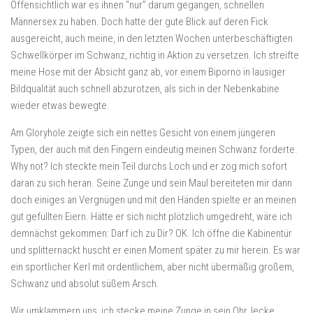
Offensichtlich war es ihnen “nur” darum gegangen, schnellen
Männersex zu haben. Doch hatte der gute Blick auf deren Fick
ausgereicht, auch meine, in den letzten Wochen unterbeschäftigten
Schwellkörper im Schwanz, richtig in Aktion zu versetzen. Ich streifte
meine Hose mit der Absicht ganz ab, vor einem Biporno in lausiger
Bildqualität auch schnell abzurotzen, als sich in der Nebenkabine
wieder etwas bewegte.
Am Gloryhole zeigte sich ein nettes Gesicht von einem jüngeren
Typen, der auch mit den Fingern eindeutig meinen Schwanz forderte.
Why not? Ich steckte mein Teil durchs Loch und er zog mich sofort
daran zu sich heran. Seine Zunge und sein Maul bereiteten mir dann
doch einiges an Vergnügen und mit den Händen spielte er an meinen
gut gefüllten Eiern. Hätte er sich nicht plötzlich umgedreht, wäre ich
demnächst gekommen: Darf ich zu Dir? OK. Ich öffne die Kabinentür
und splitternackt huscht er einen Moment später zu mir herein. Es war
ein sportlicher Kerl mit ordentlichem, aber nicht übermäßig großem,
Schwanz und absolut süßem Arsch.
Wir umklammern uns, ich stecke meine Zunge in sein Ohr, lecke