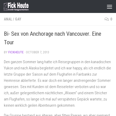
Skip to content
ANAL
/
GAY
0
Bi- Sex von Anchorage nach Vancouver. Eine
Tour
BY
FICKHEUTE
·
OCTOBER 7, 2013
Den ganzen Sommer lang hatte ich Reisegruppen in den kanadischen
Yukon und nach Alaska begleitet und ich war happy, als ich endlich die
letzte Gruppe der Saison auf dem Flughafen in Fairbanks zur
Heimreise ablieferte. Es war doch ein langer anstrengender Sommer
gewesen. Sex mit Kunden ist dem Reiseleiter verboten und so war
ich, außer gelegentlichem nächtlichen „Wixxen“ und einem Stricher
am Flughafen, so lange ich mal auf verspätetes Gepäck wartete, zu
keinen wirklich geilen Abenteuern gekommen.
Die Gruppe bestand aus älteren, aber fitten Paaren, wo aber niemand