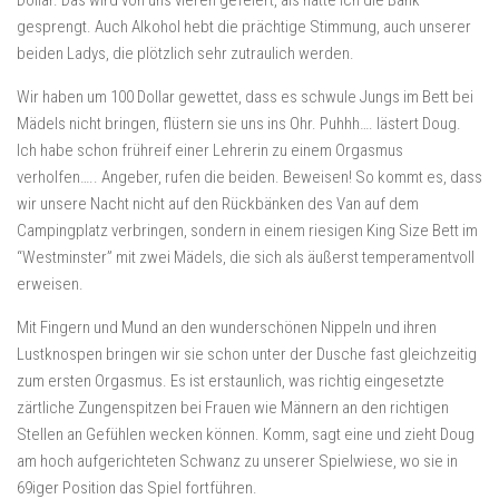
Dollar. Das wird von uns vieren gefeiert, als hätte ich die Bank
gesprengt. Auch Alkohol hebt die prächtige Stimmung, auch unserer
beiden Ladys, die plötzlich sehr zutraulich werden.
Wir haben um 100 Dollar gewettet, dass es schwule Jungs im Bett bei
Mädels nicht bringen, flüstern sie uns ins Ohr. Puhhh…. lästert Doug.
Ich habe schon frühreif einer Lehrerin zu einem Orgasmus
verholfen….. Angeber, rufen die beiden. Beweisen! So kommt es, dass
wir unsere Nacht nicht auf den Rückbänken des Van auf dem
Campingplatz verbringen, sondern in einem riesigen King Size Bett im
“Westminster” mit zwei Mädels, die sich als äußerst temperamentvoll
erweisen.
Mit Fingern und Mund an den wunderschönen Nippeln und ihren
Lustknospen bringen wir sie schon unter der Dusche fast gleichzeitig
zum ersten Orgasmus. Es ist erstaunlich, was richtig eingesetzte
zärtliche Zungenspitzen bei Frauen wie Männern an den richtigen
Stellen an Gefühlen wecken können. Komm, sagt eine und zieht Doug
am hoch aufgerichteten Schwanz zu unserer Spielwiese, wo sie in
69iger Position das Spiel fortführen.