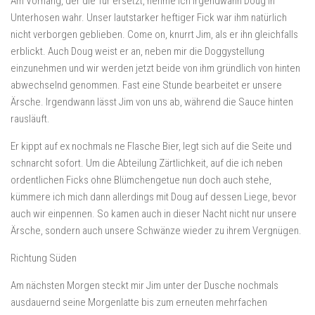
Am Vorhang, der die Tür ersetzt, nehme ich irgendwann Doug in
Unterhosen wahr. Unser lautstarker heftiger Fick war ihm natürlich
nicht verborgen geblieben. Come on, knurrt Jim, als er ihn gleichfalls
erblickt. Auch Doug weist er an, neben mir die Doggystellung
einzunehmen und wir werden jetzt beide von ihm gründlich von hinten
abwechselnd genommen. Fast eine Stunde bearbeitet er unsere
Ärsche. Irgendwann lässt Jim von uns ab, während die Sauce hinten
rausläuft.
Er kippt auf ex nochmals ne Flasche Bier, legt sich auf die Seite und
schnarcht sofort. Um die Abteilung Zärtlichkeit, auf die ich neben
ordentlichen Ficks ohne Blümchengetue nun doch auch stehe,
kümmere ich mich dann allerdings mit Doug auf dessen Liege, bevor
auch wir einpennen. So kamen auch in dieser Nacht nicht nur unsere
Ärsche, sondern auch unsere Schwänze wieder zu ihrem Vergnügen.
Richtung Süden
Am nächsten Morgen steckt mir Jim unter der Dusche nochmals
ausdauernd seine Morgenlatte bis zum erneuten mehrfachen