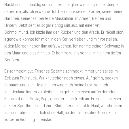
Nackt und unschuldig schlummernd liegt er wie ein grosser Junge
neben mir, als ich erwache. Ich betrachte seinen Körper, seine feinen
Härchen, seine fast perfekte Muskulatur an Armen, Beinen und
Hintern. Jetzt seht er sogar richtig süß aus, mit einer Art
Schmollmund. Ich kitzle ihm den Rücken und den Arsch. Er räkelt sich.
Irgendwie könnte ich mich in den Kerl verlieben und mir vorstellen,
jeden Morgen neben ihm aufzuwachen. Ich nehme seinen Schwanz in
den Mund und blase ihn ab. Er kommt relativ schnell mit einem tiefen
Seufzen.
Es schmeckt gut. Frisches Sperma schmeckt immer und sei es im
Zelt zum Frühstück. Wir knutschen noch etwas. Auf geht’s, packen,
abbauen und zum Hostel, überwinde ich meine Lust, so noch
stundenlang liegen zu bleiben. Ich gebe ihm einen auffordernden
Klaps auf den Po. Ja, Papi, grinst er mich frech an. Er zieht sich einer
meiner Sporthosen und ein T-Shirt über die nackte Haut, wir checken
aus und fahren, natürlich ohne Halt, an dem komischen Pornokino
vorbei in Richtung Innenstadt.