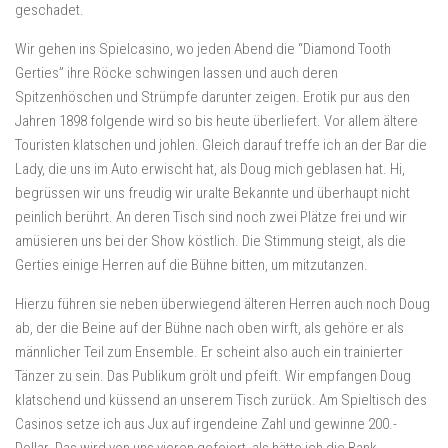
geschadet.
Wir gehen ins Spielcasino, wo jeden Abend die “Diamond Tooth
Gerties” ihre Röcke schwingen lassen und auch deren
Spitzenhöschen und Strümpfe darunter zeigen. Erotik pur aus den
Jahren 1898 folgende wird so bis heute überliefert. Vor allem ältere
Touristen klatschen und johlen. Gleich darauf treffe ich an der Bar die
Lady, die uns im Auto erwischt hat, als Doug mich geblasen hat. Hi,
begrüssen wir uns freudig wir uralte Bekannte und überhaupt nicht
peinlich berührt. An deren Tisch sind noch zwei Plätze frei und wir
amüsieren uns bei der Show köstlich. Die Stimmung steigt, als die
Gerties einige Herren auf die Bühne bitten, um mitzutanzen.
Hierzu führen sie neben überwiegend älteren Herren auch noch Doug
ab, der die Beine auf der Bühne nach oben wirft, als gehöre er als
männlicher Teil zum Ensemble. Er scheint also auch ein trainierter
Tänzer zu sein. Das Publikum grölt und pfeift. Wir empfangen Doug
klatschend und küssend an unserem Tisch zurück. Am Spieltisch des
Casinos setze ich aus Jux auf irgendeine Zahl und gewinne 200.-