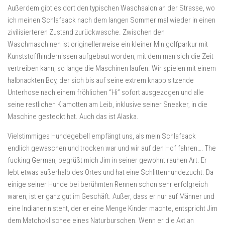
Außerdem gibt es dort den typischen Waschsalon an der Strasse, wo
ich meinen Schlafsack nach dem langen Sommer mal wieder in einen
zivilisierteren Zustand zurückwasche. Zwischen den
Waschmaschinen ist originellerweise ein kleiner Minigolfparkur mit
Kunststoffhindernissen aufgebaut worden, mit dem man sich die Zeit
vertreiben kann, so lange die Maschinen laufen. Wir spielen mit einem
halbnackten Boy, der sich bis auf seine extrem knapp sitzende
Unterhose nach einem fröhlichen “Hi” sofort ausgezogen und alle
seine restlichen Klamotten am Leib, inklusive seiner Sneaker, in die
Maschine gesteckt hat. Auch das ist Alaska.
Vielstimmiges Hundegebell empfängt uns, als mein Schlafsack
endlich gewaschen und trocken war und wir auf den Hof fahren…. The
fucking German, begrüßt mich Jim in seiner gewohnt rauhen Art. Er
lebt etwas außerhalb des Ortes und hat eine Schlittenhundezucht. Da
einige seiner Hunde bei berühmten Rennen schon sehr erfolgreich
waren, ist er ganz gut im Geschäft. Außer, dass er nur auf Männer und
eine Indianerin steht, der er eine Menge Kinder machte, entspricht Jim
dem Matchoklischee eines Naturburschen. Wenn er die Axt an