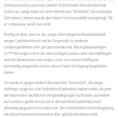
Goldrauschzeit ja wie kein zweiter Schriftsteller beschrieben hat.
Schon als Junge hatte ich seine Werke wie “Wolfsblut” verschlungen.
Zeit seines Lebens wurde dem Autor Homosexualität nachgesagt. Ob
er schwul war, weiß man nicht.
Richtig ist aber, dass er als Junge einen längeren Knastaufenthalt
wegen Landstreicherei und im Gegensatz zu anderen
Leidensgefährten sehr gut überstanden hat. Nach glaubwürdigen
Sc***derungen soll er bei den richtigen Leuten unter den Häftlingen
und den Bewachern sein enges Loch, vom ersten Hafttag an,
bereitwillig angeboten und zu deren freien Verfügung hingehalten
haben.
So wurde er gegen andere Bösewichter “beschützt”, die junge
Häftlinge sogar bis zum Selbstmord getrieben haben sollen, als jene
die dauernden nächtlichen Vergewaltigungen nicht mehr aushielten.
Auf Londons geilen Arsch soll in diesem Knast jedenfalls noch
jahrelang abgewichst worden sein. Der schriftstellerischen Begabung
hat diese Knaststricherkarriere aber glücklicherweise nicht