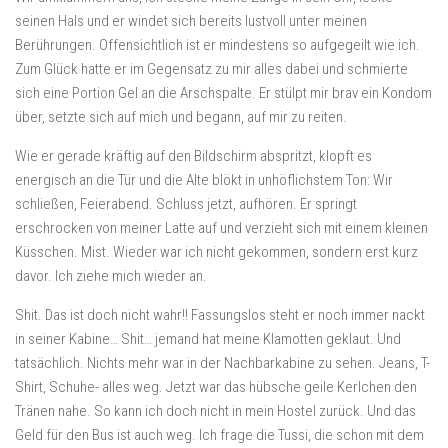
seinen Hals und er windet sich bereits lustvoll unter meinen
Berührungen. Offensichtlich ist er mindestens so aufgegeilt wie ich.
Zum Glück hatte er im Gegensatz zu mir alles dabei und schmierte
sich eine Portion Gel an die Arschspalte. Er stülpt mir brav ein Kondom
über, setzte sich auf mich und begann, auf mir zu reiten.
Wie er gerade kräftig auf den Bildschirm abspritzt, klopft es
energisch an die Tür und die Alte blökt in unhöflichstem Ton: Wir
schließen, Feierabend. Schluss jetzt, aufhören. Er springt
erschrocken von meiner Latte auf und verzieht sich mit einem kleinen
Küsschen. Mist. Wieder war ich nicht gekommen, sondern erst kurz
davor. Ich ziehe mich wieder an.
Shit. Das ist doch nicht wahr!! Fassungslos steht er noch immer nackt
in seiner Kabine… Shit… jemand hat meine Klamotten geklaut. Und
tatsächlich. Nichts mehr war in der Nachbarkabine zu sehen. Jeans, T-
Shirt, Schuhe- alles weg. Jetzt war das hübsche geile Kerlchen den
Tränen nahe. So kann ich doch nicht in mein Hostel zurück. Und das
Geld für den Bus ist auch weg. Ich frage die Tussi, die schon mit dem