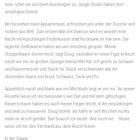
sein, rufen sie uns beim Aussteigen zu. Junge Studis haben dort
verbilligten Eintritt.
Wir beziehen mein Appartement, erfrischen uns unter der Dusche und
richten das Bett. Zum ersten Mal seit Dawson wird es wieder eine
Nacht mit kuscheligen Federkissen statt Rückbank im Van sein. Die
tägliche Zeltbauerei haben wir uns meistens gespart. Meine
Stoppelhaare stören mich, sagt Doug, nachdem er seine Figur kritisch
nackt vor mir im großen Spiegel betrachtet hat. Ich greife zu Schaum
und Rasiermesser und Stück für Stück verschwinden alle ihn
störenden Haare von Brust, Schwanz, Sack und Po.
Appetitlich nackt und blank wie ein Milchbubi liegt er vor mir. An seiner
Rosette lasse ich mir besonders viel Zeit und mit dem glitschigen
Rasierschaum haben es auch meine Finger leicht, in ihn einzudringen
und anal zu massieren. Doug stöhnt, als hätte er seit Wochen nichts
mehr im Arsch gehabt. Das brauch’ ich heute. Wie noch nie…. Heute
lasse ich mir den Verstand aus dem Arsch ficken.
In der Sauna