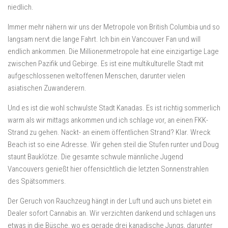
niedlich.
Immer mehr nähern wir uns der Metropole von British Columbia und so
langsam nervt die lange Fahrt. Ich bin ein Vancouver Fan und will
endlich ankommen. Die Millionenmetropole hat eine einzigartige Lage
zwischen Pazifik und Gebirge. Es ist eine multikulturelle Stadt mit
aufgeschlossenen weltoffenen Menschen, darunter vielen
asiatischen Zuwanderern.
Und es ist die wohl schwulste Stadt Kanadas. Es ist richtig sommerlich
warm als wir mittags ankommen und ich schlage vor, an einen FKK-
Strand zu gehen. Nackt- an einem öffentlichen Strand? Klar. Wreck
Beach ist so eine Adresse. Wir gehen steil die Stufen runter und Doug
staunt Bauklötze. Die gesamte schwule männliche Jugend
Vancouvers genießt hier offensichtlich die letzten Sonnenstrahlen
des Spätsommers.
Der Geruch von Rauchzeug hängt in der Luft und auch uns bietet ein
Dealer sofort Cannabis an. Wir verzichten dankend und schlagen uns
etwas in die Büsche, wo es gerade drei kanadische Jungs, darunter