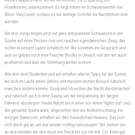
kleines Appartement, wo wir Reiseleiter, zur Ersparung von
Hotelkosten, unterkommen. Es liegt mitten im Schwulenviertel von
West- Vancouver, sodass es nur wenige Schritte ins Nachtleben sein
werden.
Die drei Jungs liegen jetzt mit ganz entspannten Schwänzen in der
Sonne auf ihren Decken rum und rauchen irgendwelches Zeug, das
sicher in keinem Laden erhältlich ist. Wir kommen ins Gespräch und
und sie geben noch eine Flasche Wodka in Umlauf, von der wir auch
profitieren und was die Stimmung weiter lockert.
Alle drei sind Studenten und wir erhalten allerlei Tipps für die Szene,
wo sich im Laufe eines Jahres seit meinem letzten Besuch natürlich
manches ändern konnte. Doug und ich wollen die Nacht durchmachen
und natürlich auch in eine Sauna, um die Anspannung der langen
Fahrerei abzulegen. Heute Nacht sei in einer von ihnen “lights out” und
die gesamte Sauna wäre, abgesehen von der Notbeleuchtung, ein
einziger Darkroom, erhalten wir den freundlichen Hinweis. Das hört
sich doch gut an, um mal wieder richtig rumzusauen. Wir ziehen uns
an und nehmen die drei noch ein Stück bis zur Uni mit. CU. Kann gut