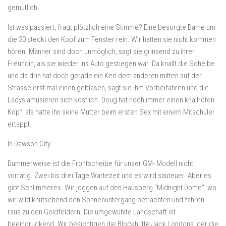
gemütlich.
Ist was passiert, fragt plötzlich eine Stimme? Eine besorgte Dame um
die 30 steckt den Kopf zum Fenster rein. Wir hatten sie nicht kommen
hören. Männer sind doch unmöglich, sagt sie grinsend zu ihrer
Freundin, als sie wieder ins Auto gestiegen war. Da knallt die Scheibe
und da drin hat doch gerade ein Kerl dem anderen mitten auf der
Strasse erst mal einen geblasen, sagt sie ihm Vorbeifahren und die
Ladys amüsieren sich köstlich. Doug hat noch immer einen knallroten
Kopf, als hätte ihn seine Mutter beim ersten Sex mit einem Mitschüler
ertappt.
In Dawson City
Dummerweise ist die Frontscheibe für unser GM- Modell nicht
vorrätig. Zwei bis drei Tage Wartezeit und es wird sauteuer. Aber es
gibt Schlimmeres. Wir joggen auf den Hausberg “Midnight Dome”, wo
wir wild knutschend den Sonnenuntergang betrachten und fahren
raus zu den Goldfeldern. Die umgewühlte Landschaft ist
beeindruckend. Wir besichtigen die Blockhütte Jack Londons, der die