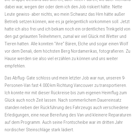
dabei war, wegen der oder dem ich den Job riskiert hätte. Nette
Leute gewiss- aber nichts, wo mein Schwanz das Hirn hätte außer
Betrieb setzen können, wie es ja gelegentlich vorkommen soll. Jetzt
hatte ich also frei und ich bekam noch ein ordentliches Trinkgeld von
den gut gelaunten Teilnehmern, zumal wir viel Glück mit Wetter und
Tieren hatten. Alle konnten “ihre” Bären, Elche und sogar einen Wolf
vor dem Denali, dem höchsten Berg Nordamerikas, fotografieren. Zu
Hause werden sie also viel erzählen zu können und uns weiter
empfehlen.
Das Abflug- Gate schloss und mein letzter Job war nun, unseren 9-
Personen-Van fast 4.000 km Richtung Vancouver zu transportieren.
Ich konnte mir mit dieser Rückreise bis zum eigenen Heimflug zum
Glück auch noch Zeit lassen. Nach sommerlichem Dauereinsatz
standen neben der Rückführung des Fahrzeugs auch verschiedene
Erledigungen, eine neue Bereifung des Van und kleinere Reparaturen
auf dem Programm. Auch seine Frontscheibe war im dritten Jahr
nordischer Steinschläge stark lädiert.