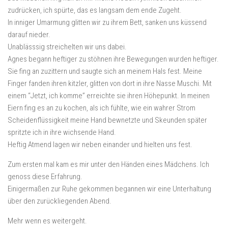
zudrücken, ich spürte, das es langsam dem ende Zugeht.
In inniger Umarmung glitten wir zu ihrem Bett, sanken uns küssend
darauf nieder.
Unablässsig streichelten wir uns dabei.
Agnes begann heftiger zu stöhnen ihre Bewegungen wurden heftiger.
Sie fing an zuzittern und saugte sich an meinem Hals fest. Meine
Finger fanden ihren kitzler, glitten von dort in ihre Nasse Muschi. Mit
einem “Jetzt, ich komme” erreichte sie ihren Höhepunkt. In meinen
Eiern fing es an zu kochen, als ich fühlte, wie ein wahrer Strom
Scheidenflüssigkeit meine Hand bewnetzte und Skeunden später
spritzte ich in ihre wichsende Hand.
Heftig Atmend lagen wir neben einander und hielten uns fest.
Zum ersten mal kam es mir unter den Händen eines Mädchens. Ich
genoss diese Erfahrung.
Einigermaßen zur Ruhe gekommen begannen wir eine Unterhaltung
über den zurückliegenden Abend.
Mehr wenn es weitergeht.