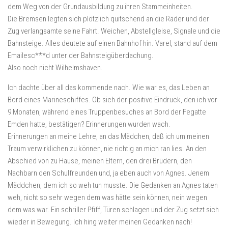
dem Weg von der Grundausbildung zu ihren Stammeinheiten.
Die Bremsen legten sich plötzlich quitschend an die Räder und der
Zug verlangsamte seine Fahrt. Weichen, Abstellgleise, Signale und die
Bahnsteige. Alles deutete auf einen Bahnhof hin. Varel, stand auf dem
Emailesc***d unter der Bahnsteigüberdachung.
Also noch nicht Wilhelmshaven.
Ich dachte über all das kommende nach. Wie war es, das Leben an
Bord eines Marineschiffes. Ob sich der positive Eindruck, den ich vor
9 Monaten, während eines Truppenbesuches an Bord der Fegatte
Emden hatte, bestätigen? Erinnerungen wurden wach.
Erinnerungen an meine Lehre, an das Mädchen, daß ich um meinen
Traum verwirklichen zu können, nie richtig an mich ran lies. An den
Abschied von zu Hause, meinen Eltern, den drei Brüdern, den
Nachbarn den Schulfreunden und, ja eben auch von Agnes. Jenem
Mäddchen, dem ich so weh tun musste. Die Gedanken an Agnes taten
weh, nicht so sehr wegen dem was hätte sein können, nein wegen
dem was war. Ein schriller Pfiff, Türen schlagen und der Zug setzt sich
wieder in Bewegung. Ich hing weiter meinen Gedanken nach!