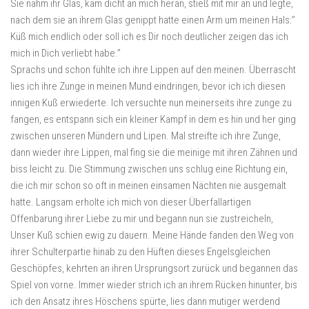
Sie nahm ihr Glas, kam dicht an mich heran, stieß mit mir an und legte,
nach dem sie an ihrem Glas genippt hatte einen Arm um meinen Hals:”
Küß mich endlich oder soll ich es Dir noch deutlicher zeigen das ich
mich in Dich verliebt habe.”
Sprachs und schon fühlte ich ihre Lippen auf den meinen. Überrascht
lies ich ihre Zunge in meinen Mund eindringen, bevor ich ich diesen
innigen Kuß erwiederte. Ich versuchte nun meinerseits ihre zunge zu
fangen, es entspann sich ein kleiner Kampf in dem es hin und her ging
zwischen unseren Mündern und Lipen. Mal streifte ich ihre Zunge,
dann wieder ihre Lippen, mal fing sie die meinige mit ihren Zähnen und
biss leicht zu. Die Stimmung zwischen uns schlug eine Richtung ein,
die ich mir schon so oft in meinen einsamen Nächten nie ausgemalt
hatte. Langsam erholte ich mich von dieser Überfallartigen
Offenbarung ihrer Liebe zu mir und begann nun sie zustreicheln,
Unser Kuß schien ewig zu dauern. Meine Hände fanden den Weg von
ihrer Schulterpartie hinab zu den Hüften dieses Engelsgleichen
Geschöpfes, kehrten an ihren Ursprungsort zurück und begannen das
Spiel von vorne. Immer wieder strich ich an ihrem Rücken hinunter, bis
ich den Ansatz ihres Höschens spürte, lies dann mutiger werdend