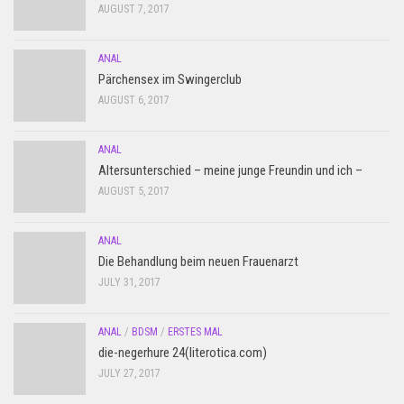
AUGUST 7, 2017
ANAL
Pärchensex im Swingerclub
AUGUST 6, 2017
ANAL
Altersunterschied – meine junge Freundin und ich –
AUGUST 5, 2017
ANAL
Die Behandlung beim neuen Frauenarzt
JULY 31, 2017
ANAL
/
BDSM
/
ERSTES MAL
die-negerhure 24(literotica.com)
JULY 27, 2017