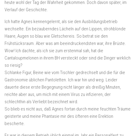
heute wohl der Tag der Wahrheit gekommen. Doch davon später, im
Verlauf der Geschichte.
Ich hatte Agnes kennengelernt, als sie den Ausbildungsbetrieb
wechselte. Ein bezauberndes Lächeln auf den Lippen, strohblonde
Haare, Augen so blau wie Gletschereis. So betrat sie den
Frühstücksraum. Aber was am beeindruckendsten war, ihre Brüste.
Wow! Ich dachte, als ich sie zum erstenmal sah, hat die
Cantaloupmelonen in ihrem BH versteckt oder sind die Dinger wirklich
so riesig?
Schlanke Figur, Beine wie vom Tischler gedrechselt und die für die
Gastronomie üblichen Pantoletten. Ich war hin und weg. Leider
dauerte diese erste Begegnung nicht länger als dreißig Minuten,
reichte aber aus, um mich mit einem Virus zu infizieren, der
schlechthin als Verliebt bezeichnet wird.
So blieb es nicht aus, daß Agnes fortan durch meine feuchten Träume
geisterte und meine Phantasie mir des öfteren eine Erektion
bescherte.
Es war in diesem Betrieb üblich einmal im Jahr ein Personalfest zu