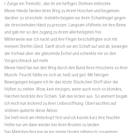
r Zunge ein Tremollo , das ihr ein heftiges Stöhnen entlockte.
Meine Hände fanden ihren Weg zu ihrem Höschen und begannen
darüber zu streicheln. Instinktiv begann sie ihren Schamhügel gegen
die streichelnden Händ zu pressen. Langsam öfdfnete sie ihre Beine
und gab mir so den zugang zu ihrem allerheiligsten frei.
Mittlerweile war ich nackt und ihre Finger beschäftigten sich mit
meinem Steifen Glied. Sanft strich sie am Schaft auf und ab, bewegte
die Vorhaut über die glänzende Eichel und schenkte mir so den
Vorgeschmack auf mehr.
Meine Hand fan nun den Weg durch den Bund ihres Höschens zu ihrer
Muschi. Feucht fühlte es sich an, heiß und geil. Mit fahrigen
Bewegungen begann ich ihr das letzte Stückchen Stoff über die
Hüften zu ziehen. Wow, kein einziges, wenn auch noch so blondes,
Härchen bedckte ihre Scham. Sah das lecker aus. So animiert begab
ich mich nun leckend zu ihrer Leibesöffnung. Überraschtes auf
stöhnen quitierte diese Aktion.
Sie hielt mich am Hinterkopf fest und ich küsste kurz ihre feuchte
Höhle nur um dann wieder bei ihren Brüsten zu landen.
Das Mädchen fing nun an mir meine Hoden rythmisch zusammen