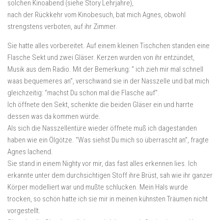
solchen Kinoabend (siehe Story Lehrjahre),
nach der Rückkehr vom Kinobesuch, bat mich Agnes, obwohl
strengstens verboten, auf ihr Zimmer.
Sie hatte alles vorbereitet. Auf einem kleinen Tischchen standen eine
Flasche Sekt und zwei Gläser. Kerzen wurden von ihr entzündet,
Musik aus dem Radio. Mit der Bemerkung: ” ich zieh mir mal schnell
waas bequemeres an”, verschwand sie in der Nasszelle und bat mich
gleichzeitig: “machst Du schon mal die Flasche auf”.
Ich öffnete den Sekt, schenkte die beiden Gläser ein und harrte
dessen was da kommen würde.
Als sich die Nasszellentüre wieder öffnete muß ich dagestanden
haben wie ein Ölgötze. “Was siehst Du mich so überrascht an”, fragte
Agnes lachend.
Sie stand in einem Nighty vor mir, das fast alles erkennen lies. Ich
erkannte unter dem durchsichtigen Stoff ihre Brüst, sah wie ihr ganzer
Körper modelliert war und mußte schlucken. Mein Hals wurde
trocken, so schön hatte ich sie mir in meinen kühnsten Träumen nicht
vorgestellt.