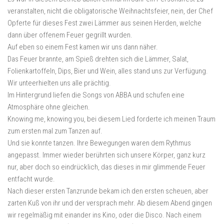
veranstalten, nicht die obligatorische Weihnachtsfeier, nein, der Chef
Opferte für dieses Fest zwei Lämmer aus seinen Herden, welche
dann über offenem Feuer gegrillt wurden.
Auf eben so einem Fest kamen wir uns dann näher.
Das Feuer brannte, am Spieß drehten sich die Lämmer, Salat,
Folienkartoffeln, Dips, Bier und Wein, alles stand uns zur Verfügung.
Wir unteerhielten uns alle prächtig.
Im Hintergrund liefen die Songs von ABBA und schufen eine
Atmosphäre ohne gleichen.
Knowing me, knowing you, bei diesem Lied forderte ich meinen Traum
zum ersten mal zum Tanzen auf.
Und sie konnte tanzen. Ihre Bewegungen waren dem Rythmus
angepasst. Immer wieder berührten sich unsere Körper, ganz kurz
nur, aber doch so eindrücklich, das dieses in mir glimmende Feuer
entfacht wurde.
Nach dieser ersten Tanzrunde bekam ich den ersten scheuen, aber
zarten Kuß von ihr und der versprach mehr. Ab diesem Abend gingen
wir regelmäßig mit einander ins Kino, oder die Disco. Nach einem