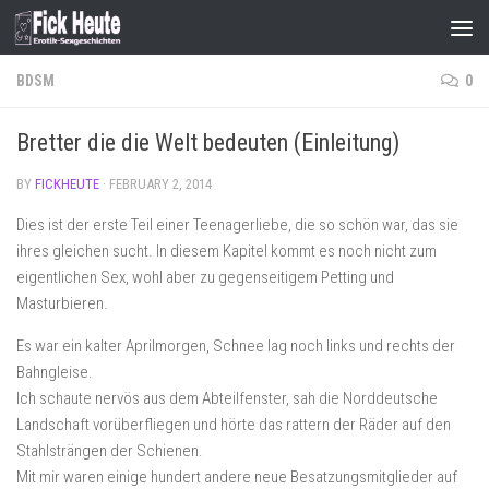
Skip to content
BDSM
0
Bretter die die Welt bedeuten (Einleitung)
BY
FICKHEUTE
·
FEBRUARY 2, 2014
Dies ist der erste Teil einer Teenagerliebe, die so schön war, das sie
ihres gleichen sucht. In diesem Kapitel kommt es noch nicht zum
eigentlichen Sex, wohl aber zu gegenseitigem Petting und
Masturbieren.
Es war ein kalter Aprilmorgen, Schnee lag noch links und rechts der
Bahngleise.
Ich schaute nervös aus dem Abteilfenster, sah die Norddeutsche
Landschaft vorüberfliegen und hörte das rattern der Räder auf den
Stahlsträngen der Schienen.
Mit mir waren einige hundert andere neue Besatzungsmitglieder auf