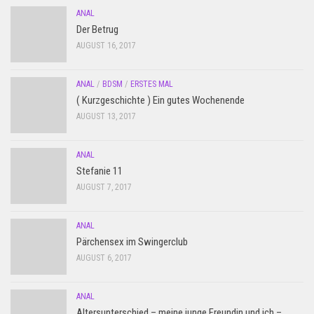
ANAL
Der Betrug
AUGUST 16, 2017
ANAL
/
BDSM
/
ERSTES MAL
( Kurzgeschichte ) Ein gutes Wochenende
AUGUST 13, 2017
ANAL
Stefanie 11
AUGUST 7, 2017
ANAL
Pärchensex im Swingerclub
AUGUST 6, 2017
ANAL
Altersunterschied – meine junge Freundin und ich –