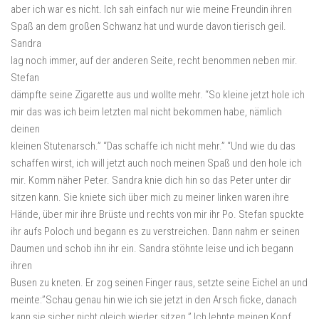
aber ich war es nicht. Ich sah einfach nur wie meine Freundin ihren
Spaß an dem großen Schwanz hat und wurde davon tierisch geil.
Sandra
lag noch immer, auf der anderen Seite, recht benommen neben mir.
Stefan
dämpfte seine Zigarette aus und wollte mehr. “So kleine jetzt hole ich
mir das was ich beim letzten mal nicht bekommen habe, nämlich
deinen
kleinen Stutenarsch.” “Das schaffe ich nicht mehr.” “Und wie du das
schaffen wirst, ich will jetzt auch noch meinen Spaß und den hole ich
mir. Komm näher Peter. Sandra knie dich hin so das Peter unter dir
sitzen kann. Sie kniete sich über mich zu meiner linken waren ihre
Hände, über mir ihre Brüste und rechts von mir ihr Po. Stefan spuckte
ihr aufs Poloch und begann es zu verstreichen. Dann nahm er seinen
Daumen und schob ihn ihr ein. Sandra stöhnte leise und ich begann
ihren
Busen zu kneten. Er zog seinen Finger raus, setzte seine Eichel an und
meinte:”Schau genau hin wie ich sie jetzt in den Arsch ficke, danach
kann sie sicher nicht gleich wieder sitzen.” Ich lehnte meinen Kopf