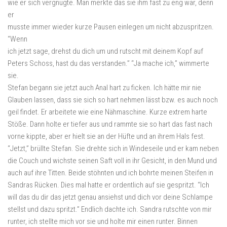
wie er sich vergnügte. Man merkte das sie ihm fast zu eng war, denn
er
musste immer wieder kurze Pausen einlegen um nicht abzuspritzen.
“Wenn
ich jetzt sage, drehst du dich um und rutscht mit deinem Kopf auf
Peters Schoss, hast du das verstanden.” “Ja mache ich,” wimmerte
sie.
Stefan begann sie jetzt auch Anal hart zu ficken. Ich hätte mir nie
Glauben lassen, dass sie sich so hart nehmen lässt bzw. es auch noch
geil findet. Er arbeitete wie eine Nähmaschine. Kurze extrem harte
Stöße. Dann holte er tiefer aus und rammte sie so hart das fast nach
vorne kippte, aber er hielt sie an der Hüfte und an ihrem Hals fest.
“Jetzt,” brüllte Stefan. Sie drehte sich in Windeseile und er kam neben
die Couch und wichste seinen Saft voll in ihr Gesicht, in den Mund und
auch auf ihre Titten. Beide stöhnten und ich bohrte meinen Steifen in
Sandras Rücken. Dies mal hatte er ordentlich auf sie gespritzt. “Ich
will das du dir das jetzt genau ansiehst und dich vor deine Schlampe
stellst und dazu spritzt.” Endlich dachte ich. Sandra rutschte von mir
runter, ich stellte mich vor sie und holte mir einen runter. Binnen