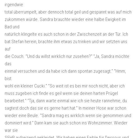
irgendwie
total überrumpelt, aber dennoch total geil und gespannt was auf mich
zukommen würde. Sandra brauchte wieder eine halbe Ewigkeit im
Bad und
natürlich klingelte es auch schon in der Zwischenzeit an der Tür. Ich
bat Stefan herein, brachte ihm etwas zu trinken und wir setzten uns
auf
die Couch. “Und du willst wirklich nur zusehen?” “Ja, Sandra möchte
das
einmal versuchen und da habe ich dann spontan zugesagt.” “Hmm,
bist
wohl ein kleiner Cucki.” “So weit ist es bei mir noch nicht, aber ich
muss zugeben ich finde es geil wenn sie deinen harten Prügel
bearbeitet.” “Tja, dann warte einmal wie ich sie heute rannehme, du
sagtest doch das sie es gerne hart hat.” In meiner Hose war schon
wieder eine Beule. “Sandra mag es wirklich wenn sie genommen und
dominiert wird.” Dann kam sie auch schon ins Wohnzimmer. Wieder
war sie
SEHR aufreizend gekleidet. Wir haben einen Faible für Dessous und