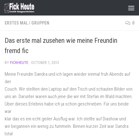
Skip to content
ERSTES MAL
/
GRUPPEN
0
Das erste mal zusehen wie meine Freundin
fremd fic
BY
FICKHEUTE
·
OCTOBER 1, 2013
Meine Freundin Sandra und ich lagen wieder einmal früh Abends auf
der
Couch. Wir stellten den Laptop auf den Tisch und schauten Bilder von
uns an. Darunter waren auch jene die wir mit Stefan im Wald machten.
Über dieses Erlebnis habe ich ja schon geschrieben. Für uns beide
war
klar das es ein echt geiler Ausflug war. Ich stellte auf Diashow und
wir begannen ein wenig zu fummeln. Binnen kurzer Zeit war Sandra
total