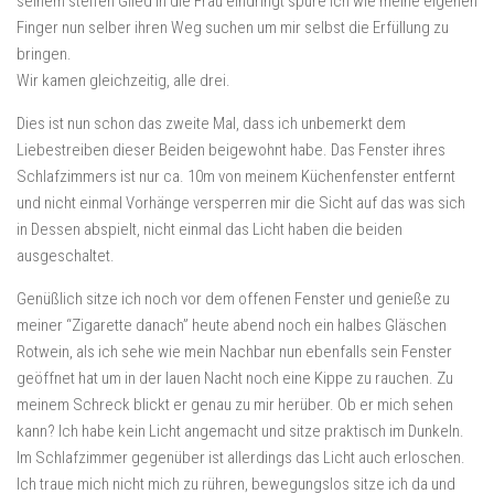
seinem steifen Glied in die Frau eindringt spüre ich wie meine eigenen
Finger nun selber ihren Weg suchen um mir selbst die Erfüllung zu
bringen.
Wir kamen gleichzeitig, alle drei.
Dies ist nun schon das zweite Mal, dass ich unbemerkt dem
Liebestreiben dieser Beiden beigewohnt habe. Das Fenster ihres
Schlafzimmers ist nur ca. 10m von meinem Küchenfenster entfernt
und nicht einmal Vorhänge versperren mir die Sicht auf das was sich
in Dessen abspielt, nicht einmal das Licht haben die beiden
ausgeschaltet.
Genüßlich sitze ich noch vor dem offenen Fenster und genieße zu
meiner “Zigarette danach” heute abend noch ein halbes Gläschen
Rotwein, als ich sehe wie mein Nachbar nun ebenfalls sein Fenster
geöffnet hat um in der lauen Nacht noch eine Kippe zu rauchen. Zu
meinem Schreck blickt er genau zu mir herüber. Ob er mich sehen
kann? Ich habe kein Licht angemacht und sitze praktisch im Dunkeln.
Im Schlafzimmer gegenüber ist allerdings das Licht auch erloschen.
Ich traue mich nicht mich zu rühren, bewegungslos sitze ich da und