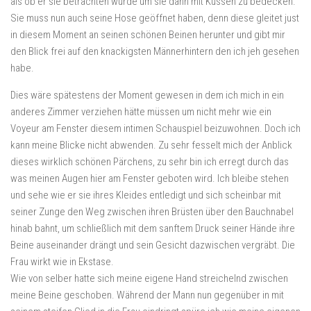
als ob er sie betrachten würde um sie dann mit Küssen zu bedecken.
Sie muss nun auch seine Hose geöffnet haben, denn diese gleitet just
in diesem Moment an seinen schönen Beinen herunter und gibt mir
den Blick frei auf den knackigsten Männerhintern den ich jeh gesehen
habe.
Dies wäre spätestens der Moment gewesen in dem ich mich in ein
anderes Zimmer verziehen hätte müssen um nicht mehr wie ein
Voyeur am Fenster diesem intimen Schauspiel beizuwohnen. Doch ich
kann meine Blicke nicht abwenden. Zu sehr fesselt mich der Anblick
dieses wirklich schönen Pärchens, zu sehr bin ich erregt durch das
was meinen Augen hier am Fenster geboten wird. Ich bleibe stehen
und sehe wie er sie ihres Kleides entledigt und sich scheinbar mit
seiner Zunge den Weg zwischen ihren Brüsten über den Bauchnabel
hinab bahnt, um schließlich mit dem sanftem Druck seiner Hände ihre
Beine auseinander drängt und sein Gesicht dazwischen vergräbt. Die
Frau wirkt wie in Ekstase.
Wie von selber hatte sich meine eigene Hand streichelnd zwischen
meine Beine geschoben. Während der Mann nun gegenüber in mit