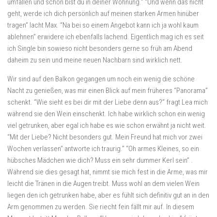
umfallen und schon bist du in deiner Wohnung.” “Und wenn das nicht
geht, werde ich dich persönlich auf meinen starken Armen hinüber
tragen” lacht Max. “Na bei so einem Angebot kann ich ja wohl kaum
ablehnen” erwidere ich ebenfalls lachend. Eigentlich mag ich es seit
ich Single bin sowieso nicht besonders gerne so früh am Abend
daheim zu sein und meine neuen Nachbarn sind wirklich nett.
Wir sind auf den Balkon gegangen um noch ein wenig die schöne
Nacht zu genießen, was mir einen Blick auf mein früheres “Panorama”
schenkt. “Wie sieht es bei dir mit der Liebe denn aus?” fragt Lea mich
während sie den Wein einschenkt. Ich habe wirklich schon ein wenig
viel getrunken, aber egal ich habe es wie schon erwähnt ja nicht weit.
“Mit der Liebe? Nicht besonders gut. Mein Freund hat mich vor zwei
Wochen verlassen” antworte ich traurig.” “Oh armes Kleines, so ein
hübsches Mädchen wie dich? Muss ein sehr dummer Kerl sein” .
Während sie dies gesagt hat, nimmt sie mich fest in die Arme, was mir
leicht die Tränen in die Augen treibt. Muss wohl an dem vielen Wein
liegen den ich getrunken habe, aber es fühlt sich definitiv gut an in den
Arm genommen zu werden. Sie riecht fein fällt mir auf. In diesem