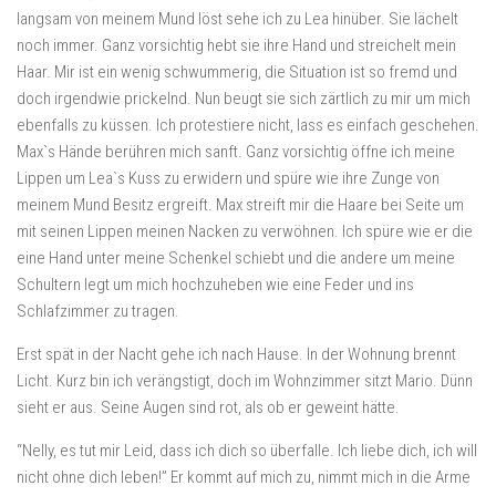
langsam von meinem Mund löst sehe ich zu Lea hinüber. Sie lächelt
noch immer. Ganz vorsichtig hebt sie ihre Hand und streichelt mein
Haar. Mir ist ein wenig schwummerig, die Situation ist so fremd und
doch irgendwie prickelnd. Nun beugt sie sich zärtlich zu mir um mich
ebenfalls zu küssen. Ich protestiere nicht, lass es einfach geschehen.
Max`s Hände berühren mich sanft. Ganz vorsichtig öffne ich meine
Lippen um Lea`s Kuss zu erwidern und spüre wie ihre Zunge von
meinem Mund Besitz ergreift. Max streift mir die Haare bei Seite um
mit seinen Lippen meinen Nacken zu verwöhnen. Ich spüre wie er die
eine Hand unter meine Schenkel schiebt und die andere um meine
Schultern legt um mich hochzuheben wie eine Feder und ins
Schlafzimmer zu tragen.
Erst spät in der Nacht gehe ich nach Hause. In der Wohnung brennt
Licht. Kurz bin ich verängstigt, doch im Wohnzimmer sitzt Mario. Dünn
sieht er aus. Seine Augen sind rot, als ob er geweint hätte.
“Nelly, es tut mir Leid, dass ich dich so überfalle. Ich liebe dich, ich will
nicht ohne dich leben!” Er kommt auf mich zu, nimmt mich in die Arme