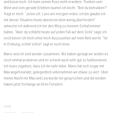
und küsst mich. Ich kann seinen Kuss nicht erwidern. Trunken vom
Wein und vom gerade Erlebten taumel ich leicht. “Bist du betrunken?”
fragt er mich. “Ja bin ich. Lass uns morgen reden, ich bin glaube ich
mit dieser Situation heute abend ein klein wenig überfordert”
antworte ich während ich mir den Weg zu meinem Schlafzimmer
bahne. “Aber du schläfst heute auf jeden Fall auf dem Sofa” sage ich
noch bevor ich mich ohne mich Auszuziehen auf mein Bett werfe. “Ist
in Ordnung, schlaf schön” sagt er noch leise.
Mario und ich sind wieder zusammen. Wir haben gesagt wir wollen es
noch einmal probieren und es scheint auch sehr gut zu funktionieren.
Ich muss zugeben, dass ich ihn sehr liebe. Mario hat sich sogar mit
Max angefreundet, gelegentlich unternehmen wir etwas zu viert. Über
meine Nacht mir Max und Lea wurde nie gesprochen und die beiden
haben jetzt Vorhänge an ihren Fenstern.
SHARE