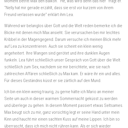
Moment betritt Max den Balkon. “He, was wird denn das hier” frägt er.
“Nelly hat mir gerade erzählt, dass sie erst vor kurzem von ihrem
Freund verlassen wurde” erklärt ihm Lea.
Während wir belanglos über Gott und die Welt reden bemerke ich die
Blicke mit denen mich Max ansieht. Sie verursachen bei mir leichtes
Kribbel in der Magengegend. Darum versuche ich meinen Blick mehr
auf Lea zu konzentrieren. Auch sie scheint ein klein wenig
angeheitert. Ihre Wangen sind gerötet und ihre dunklen Augen
funkeln. Lea führt schließlich unser Gespräch von Gott über die Welt
schließlich zum Sex, nachdem sie mir berichtete, wie sie nach
zahlreichen Affären schließlich zu Max kam. Er wäre ihr ein und alles.
Für dieses Geständnis küsst er sie zärtlich auf den Mund.
Ich bin ein klein wenig traurig, zu gerne hätte ich Mario an meiner
Seite um auch in dieser warmen Sommernacht geküsst zu werden
und überlege zu gehen. In diesem Moment passiert etwas Seltsames.
Max beugt sich zu mir, ganz vorsichtig legt er seine Hand unter mein
Kinn und haucht mir einen sachten Kuss auf meine Lippen. Ich bin so
überrascht, dass ich mich nicht rühren kann. Als er sich wieder