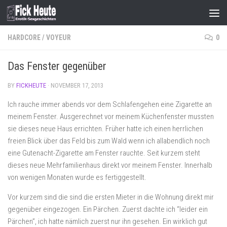
Skip to content
HARDCORE
/
VOYEUR
0
Das Fenster gegenüber
BY
FICKHEUTE
·
NOVEMBER 17, 2013
Ich rauche immer abends vor dem Schlafengehen eine Zigarette an
meinem Fenster. Ausgerechnet vor meinem Küchenfenster mussten
sie dieses neue Haus errichten. Früher hatte ich einen herrlichen
freien Blick über das Feld bis zum Wald wenn ich allabendlich noch
eine Gutenacht-Zigarette am Fenster rauchte. Seit kurzem steht
dieses neue Mehrfamilienhaus direkt vor meinem Fenster. Innerhalb
von wenigen Monaten wurde es fertiggestellt.
Vor kurzem sind die sind die ersten Mieter in die Wohnung direkt mir
gegenüber eingezogen. Ein Pärchen. Zuerst dachte ich “leider ein
Pärchen”, ich hatte nämlich zuerst nur ihn gesehen. Ein wirklich gut