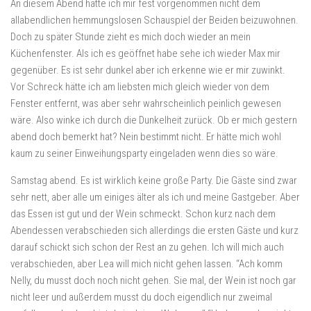
An diesem Abend hatte ich mir fest vorgenommen nicht dem
allabendlichen hemmungslosen Schauspiel der Beiden beizuwohnen.
Doch zu später Stunde zieht es mich doch wieder an mein
Küchenfenster. Als ich es geöffnet habe sehe ich wieder Max mir
gegenüber. Es ist sehr dunkel aber ich erkenne wie er mir zuwinkt.
Vor Schreck hätte ich am liebsten mich gleich wieder von dem
Fenster entfernt, was aber sehr wahrscheinlich peinlich gewesen
wäre. Also winke ich durch die Dunkelheit zurück. Ob er mich gestern
abend doch bemerkt hat? Nein bestimmt nicht. Er hätte mich wohl
kaum zu seiner Einweihungsparty eingeladen wenn dies so wäre.
Samstag abend. Es ist wirklich keine große Party. Die Gäste sind zwar
sehr nett, aber alle um einiges älter als ich und meine Gastgeber. Aber
das Essen ist gut und der Wein schmeckt. Schon kurz nach dem
Abendessen verabschieden sich allerdings die ersten Gäste und kurz
darauf schickt sich schon der Rest an zu gehen. Ich will mich auch
verabschieden, aber Lea will mich nicht gehen lassen. “Ach komm
Nelly, du musst doch noch nicht gehen. Sie mal, der Wein ist noch gar
nicht leer und außerdem musst du doch eigendlich nur zweimal