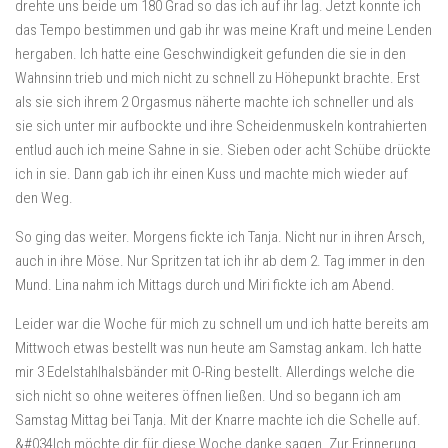
drehte uns beide um 180 Grad so das ich auf ihr lag. Jetzt konnte ich
das Tempo bestimmen und gab ihr was meine Kraft und meine Lenden
hergaben. Ich hatte eine Geschwindigkeit gefunden die sie in den
Wahnsinn trieb und mich nicht zu schnell zu Höhepunkt brachte. Erst
als sie sich ihrem 2 Orgasmus näherte machte ich schneller und als
sie sich unter mir aufbockte und ihre Scheidenmuskeln kontrahierten
entlud auch ich meine Sahne in sie. Sieben oder acht Schübe drückte
ich in sie. Dann gab ich ihr einen Kuss und machte mich wieder auf
den Weg.
So ging das weiter. Morgens fickte ich Tanja. Nicht nur in ihren Arsch,
auch in ihre Möse. Nur Spritzen tat ich ihr ab dem 2. Tag immer in den
Mund. Lina nahm ich Mittags durch und Miri fickte ich am Abend.
Leider war die Woche für mich zu schnell um und ich hatte bereits am
Mittwoch etwas bestellt was nun heute am Samstag ankam. Ich hatte
mir 3 Edelstahlhalsbänder mit O-Ring bestellt. Allerdings welche die
sich nicht so ohne weiteres öffnen ließen. Und so begann ich am
Samstag Mittag bei Tanja. Mit der Knarre machte ich die Schelle auf.
&#034Ich möchte dir für diese Woche danke sagen. Zur Erinnerung