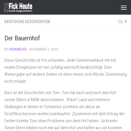
Skip to content
EROTISCHE GESCHICHTEN
0
Der Bauernhof
BY
FICKHEUTE
·
NOVEMBER 2, 2016
Diese Geschichte ist frei erfunden. Jede Gemeinsamkeit mit evt.
realen Ereignissen ist rein zufällig und nicht beabsichtigt. Eine
Weitergabe auf andere Seiten ist ohne meine schriftliche Zustimmung
nicht erlaubt.
Dies ist die Geschichte von Tom. Tom hat nach und nach den Hof
seiner Eltern in NRW übernommen. 10 km² Land und mehrere
Stallungen in denen er Schweine züchtete um diese an
Großfleischereien weiterzuverkaufen. Zusammen mit dem Ertrag der
Felder könnte Tom ohne Probleme von dem Hof leben. Ja könnte.
Seine Eltern lebten noch mit auf dem Hof und halfen wo sie konnten.