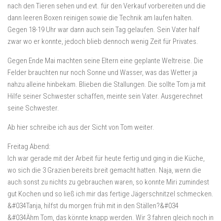
nach den Tieren sehen und evt. für den Verkauf vorbereiten und die
dann leeren Boxen reinigen sowie die Technik am laufen halten.
Gegen 18-19 Uhr war dann auch sein Tag gelaufen. Sein Vater half
zwar wo er konnte, jedoch blieb dennoch wenig Zeit für Privates.
Gegen Ende Mai machten seine Eltern eine geplante Weltreise. Die
Felder brauchten nur noch Sonne und Wasser, was das Wetter ja
nahzu alleine hinbekam. Blieben die Stallungen. Die sollte Tom ja mit
Hilfe seiner Schwester schaffen, meinte sein Vater. Ausgerechnet
seine Schwester.
Ab hier schreibe ich aus der Sicht von Tom weiter.
Freitag Abend:
Ich war gerade mit der Arbeit für heute fertig und ging in die Küche,
wo sich die 3 Grazien bereits breit gemacht hatten. Naja, wenn die
auch sonst zu nichts zu gebrauchen waren, so konnte Miri zumindest
gut Kochen und so ließ ich mir das fertige Jägerschnitzel schmecken.
&#034Tanja, hilfst du morgen früh mit in den Ställen?&#034
&#034Ähm Tom, das könnte knapp werden. Wir 3 fahren gleich noch in