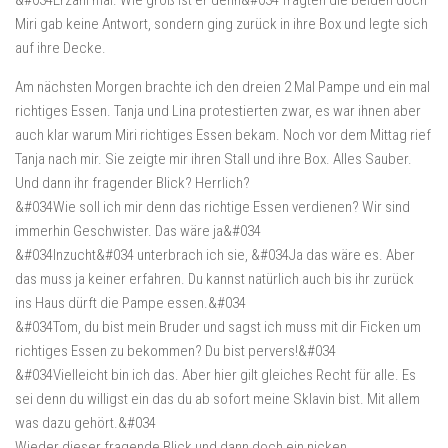
&#034Erzähl mal. Wie groß ist er denn&#034 fragten die beiden doch
Miri gab keine Antwort, sondern ging zurück in ihre Box und legte sich
auf ihre Decke.
Am nächsten Morgen brachte ich den dreien 2 Mal Pampe und ein mal
richtiges Essen. Tanja und Lina protestierten zwar, es war ihnen aber
auch klar warum Miri richtiges Essen bekam. Noch vor dem Mittag rief
Tanja nach mir. Sie zeigte mir ihren Stall und ihre Box. Alles Sauber.
Und dann ihr fragender Blick? Herrlich?
&#034Wie soll ich mir denn das richtige Essen verdienen? Wir sind
immerhin Geschwister. Das wäre ja&#034
&#034Inzucht&#034 unterbrach ich sie, &#034Ja das wäre es. Aber
das muss ja keiner erfahren. Du kannst natürlich auch bis ihr zurück
ins Haus dürft die Pampe essen.&#034
&#034Tom, du bist mein Bruder und sagst ich muss mit dir Ficken um
richtiges Essen zu bekommen? Du bist pervers!&#034
&#034Vielleicht bin ich das. Aber hier gilt gleiches Recht für alle. Es
sei denn du willigst ein das du ab sofort meine Sklavin bist. Mit allem
was dazu gehört.&#034
Wieder dieser fragende Blick und dann doch ein nicken.