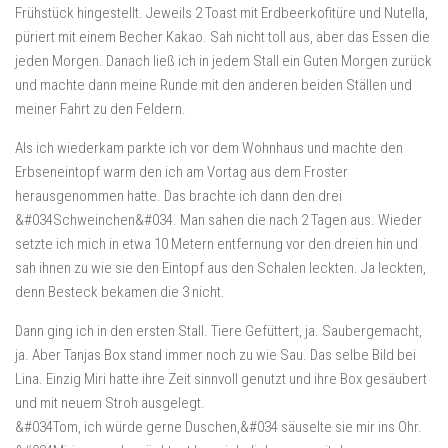
Frühstück hingestellt. Jeweils 2 Toast mit Erdbeerkofitüre und Nutella,
püriert mit einem Becher Kakao. Sah nicht toll aus, aber das Essen die
jeden Morgen. Danach ließ ich in jedem Stall ein Guten Morgen zurück
und machte dann meine Runde mit den anderen beiden Ställen und
meiner Fahrt zu den Feldern.
Als ich wiederkam parkte ich vor dem Wohnhaus und machte den
Erbseneintopf warm den ich am Vortag aus dem Froster
herausgenommen hatte. Das brachte ich dann den drei
&#034Schweinchen&#034. Man sahen die nach 2 Tagen aus. Wieder
setzte ich mich in etwa 10 Metern entfernung vor den dreien hin und
sah ihnen zu wie sie den Eintopf aus den Schalen leckten. Ja leckten,
denn Besteck bekamen die 3 nicht.
Dann ging ich in den ersten Stall. Tiere Gefüttert, ja. Saubergemacht,
ja. Aber Tanjas Box stand immer noch zu wie Sau. Das selbe Bild bei
Lina. Einzig Miri hatte ihre Zeit sinnvoll genutzt und ihre Box gesäubert
und mit neuem Stroh ausgelegt.
&#034Tom, ich würde gerne Duschen,&#034 säuselte sie mir ins Ohr.