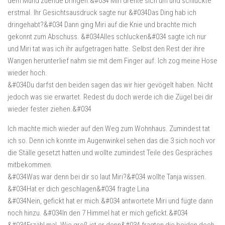
dem Mund zuende bringen.&#034 Miri drehte sich um und schluckte
erstmal. Ihr Gesichtsausdruck sagte nur &#034Das Ding hab ich
dringehabt?&#034 Dann ging Miri auf die Knie und brachte mich
gekonnt zum Abschuss. &#034Alles schlucken&#034 sagte ich nur
und Miri tat was ich ihr aufgetragen hatte. Selbst den Rest der ihre
Wangen herunterlief nahm sie mit dem Finger auf. Ich zog meine Hose
wieder hoch.
&#034Du darfst den beiden sagen das wir hier gevögelt haben. Nicht
jedoch was sie erwartet. Redest du doch werde ich die Zügel bei dir
wieder fester ziehen.&#034
Ich machte mich wieder auf den Weg zum Wohnhaus. Zumindest tat
ich so. Denn ich konnte im Augenwinkel sehen das die 3 sich noch vor
die Ställe gesetzt hatten und wollte zumindest Teile des Gespräches
mitbekommen.
&#034Was war denn bei dir so laut Miri?&#034 wollte Tanja wissen.
&#034Hat er dich geschlagen&#034 fragte Lina
&#034Nein, gefickt hat er mich.&#034 antwortete Miri und fügte dann
noch hinzu. &#034In den 7 Himmel hat er mich gefickt.&#034