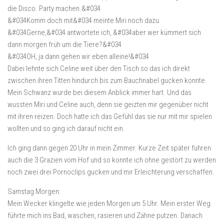
die Disco. Party machen.&#034
&#034Komm doch mit&#034 meinte Miri noch dazu.
&#034Gerne,&#034 antwortete ich, &#034aber wer kümmert sich
dann morgen früh um die Tiere?&#034
&#034OH, ja dann gehen wir eben alleine!&#034
Dabei lehnte sich Celine weit über den Tisch so das ich direkt
zwischen ihren Titten hindurch bis zum Bauchnabel gucken konnte.
Mein Schwanz wurde bei diesem Anblick immer hart. Und das
wussten Miri und Celine auch, denn sie geizten mir gegenüber nicht
mit ihren reizen. Doch hatte ich das Gefühl das sie nur mit mir spielen
wollten und so ging ich darauf nicht ein.
Ich ging dann gegen 20 Uhr in mein Zimmer. Kurze Zeit später fuhren
auch die 3 Grazien vom Hof und so konnte ich ohne gestört zu werden
noch zwei drei Pornoclips gucken und mir Erleichterung verschaffen.
Samstag Morgen:
Mein Wecker klingelte wie jeden Morgen um 5 Uhr. Mein erster Weg
führte mich ins Bad, waschen, rasieren und Zähne putzen. Danach