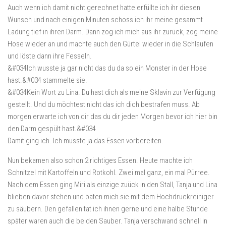
Auch wenn ich damit nicht gerechnet hatte erfüllte ich ihr diesen
Wunsch und nach einigen Minuten schoss ich ihr meine gesammt
Ladung tief in ihren Darm. Dann zog ich mich aus ihr zurück, zog meine
Hose wieder an und machte auch den Gürtel wieder in die Schlaufen
und löste dann ihre Fesseln.
&#034Ich wusste ja gar nicht das du da so ein Monster in der Hose
hast.&#034 stammelte sie.
&#034Kein Wort zu Lina. Du hast dich als meine Sklavin zur Verfügung
gestellt. Und du möchtest nicht das ich dich bestrafen muss. Ab
morgen erwarte ich von dir das du dir jeden Morgen bevor ich hier bin
den Darm gespült hast.&#034
Damit ging ich. Ich musste ja das Essen vorbereiten.
Nun bekamen also schon 2 richtiges Essen. Heute machte ich
Schnitzel mit Kartoffeln und Rotkohl. Zwei mal ganz, ein mal Pürree.
Nach dem Essen ging Miri als einzige zuück in den Stall, Tanja und Lina
blieben davor stehen und baten mich sie mit dem Hochdruckreiniger
zu säubern. Den gefallen tat ich ihnen gerne und eine halbe Stunde
später waren auch die beiden Sauber. Tanja verschwand schnell in