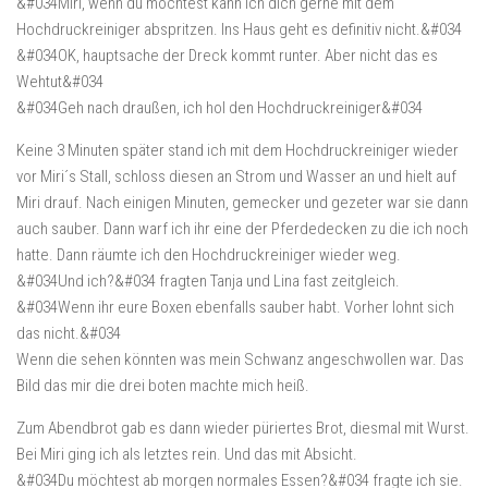
&#034Miri, wenn du möchtest kann ich dich gerne mit dem
Hochdruckreiniger abspritzen. Ins Haus geht es definitiv nicht.&#034
&#034OK, hauptsache der Dreck kommt runter. Aber nicht das es
Wehtut&#034
&#034Geh nach draußen, ich hol den Hochdruckreiniger&#034
Keine 3 Minuten später stand ich mit dem Hochdruckreiniger wieder
vor Miri´s Stall, schloss diesen an Strom und Wasser an und hielt auf
Miri drauf. Nach einigen Minuten, gemecker und gezeter war sie dann
auch sauber. Dann warf ich ihr eine der Pferdedecken zu die ich noch
hatte. Dann räumte ich den Hochdruckreiniger wieder weg.
&#034Und ich?&#034 fragten Tanja und Lina fast zeitgleich.
&#034Wenn ihr eure Boxen ebenfalls sauber habt. Vorher lohnt sich
das nicht.&#034
Wenn die sehen könnten was mein Schwanz angeschwollen war. Das
Bild das mir die drei boten machte mich heiß.
Zum Abendbrot gab es dann wieder püriertes Brot, diesmal mit Wurst.
Bei Miri ging ich als letztes rein. Und das mit Absicht.
&#034Du möchtest ab morgen normales Essen?&#034 fragte ich sie.