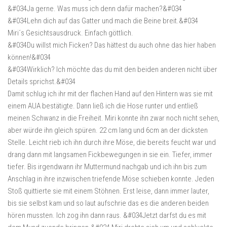
&#034Ja gerne. Was muss ich denn dafür machen?&#034
&#034Lehn dich auf das Gatter und mach die Beine breit.&#034
Miri´s Gesichtsausdruck. Einfach göttlich.
&#034Du willst mich Ficken? Das hättest du auch ohne das hier haben
können!&#034
&#034Wirklich? Ich möchte das du mit den beiden anderen nicht über
Details sprichst.&#034
Damit schlug ich ihr mit der flachen Hand auf den Hintern was sie mit
einem AUA bestätigte. Dann ließ ich die Hose runter und entließ
meinen Schwanz in die Freiheit. Miri konnte ihn zwar noch nicht sehen,
aber würde ihn gleich spüren. 22 cm lang und 6cm an der dicksten
Stelle. Leicht rieb ich ihn durch ihre Möse, die bereits feucht war und
drang dann mit langsamen Fickbewegungen in sie ein. Tiefer, immer
tiefer. Bis irgendwann ihr Muttermund nachgab und ich ihn bis zum
Anschlag in ihre inzwischen triefende Möse schieben konnte. Jeden
Stoß quittierte sie mit einem Stöhnen. Erst leise, dann immer lauter,
bis sie selbst kam und so laut aufschrie das es die anderen beiden
hören mussten. Ich zog ihn dann raus. &#034Jetzt darfst du es mit