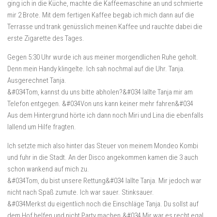
ging ich in die Küche, machte die Kaffeemaschine an und schmierte
mir 2 Brote. Mit dem fertigen Kaffee begab ich mich dann auf die
Terrasse und trank genüsslich meinen Kaffee und rauchte dabei die
erste Zigarette des Tages.
Gegen 5:30 Uhr wurde ich aus meiner morgendlichen Ruhe geholt.
Denn mein Handy klingelte. Ich sah nochmal auf die Uhr. Tanja.
Ausgerechnet Tanja.
&#034Tom, kannst du uns bitte abholen?&#034 lallte Tanja mir am
Telefon entgegen. &#034Von uns kann keiner mehr fahren&#034
Aus dem Hintergrund hörte ich dann noch Miri und Lina die ebenfalls
lallend um Hilfe fragten.
Ich setzte mich also hinter das Steuer von meinem Mondeo Kombi
und fuhr in die Stadt. An der Disco angekommen kamen die 3 auch
schon wankend auf mich zu.
&#034Tom, du bist unsere Rettung&#034 lallte Tanja. Mir jedoch war
nicht nach Spaß zumute. Ich war sauer. Stinksauer.
&#034Merkst du eigentlich noch die Einschläge Tanja. Du sollst auf
dem Hof helfen und nicht Party machen.&#034 Mir war es recht egal