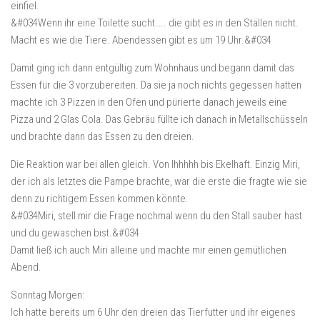
einfiel.
&#034Wenn ihr eine Toilette sucht….. die gibt es in den Ställen nicht.
Macht es wie die Tiere. Abendessen gibt es um 19 Uhr.&#034
Damit ging ich dann entgültig zum Wohnhaus und begann damit das
Essen für die 3 vorzubereiten. Da sie ja noch nichts gegessen hatten
machte ich 3 Pizzen in den Ofen und pürierte danach jeweils eine
Pizza und 2 Glas Cola. Das Gebräu füllte ich danach in Metallschüsseln
und brachte dann das Essen zu den dreien.
Die Reaktion war bei allen gleich. Von Ihhhhh bis Ekelhaft. Einzig Miri,
der ich als letztes die Pampe brachte, war die erste die fragte wie sie
denn zu richtigem Essen kommen könnte.
&#034Miri, stell mir die Frage nochmal wenn du den Stall sauber hast
und du gewaschen bist.&#034
Damit ließ ich auch Miri alleine und machte mir einen gemütlichen
Abend.
Sonntag Morgen:
Ich hatte bereits um 6 Uhr den dreien das Tierfutter und ihr eigenes