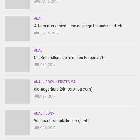
AUGUST 6, 2017
ANAL
Altersunterschied – meine junge Freundin und ich –
AUGUST 5, 2017
ANAL
Die Behandlung beim neuen Frauenarzt
JULY 31, 2017
ANAL
/
BDSM
/
ERSTES MAL
die-negerhure 24(literotica.com)
JULY 27, 2017
ANAL
/
BDSM
Weihnachtsmarktbesuch, Teil 1
JULY 26, 2017