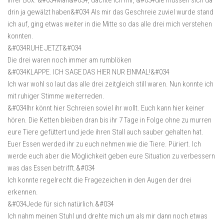
ihrer Box. &#034Man&#034, dachte ich mir, &#034die müssen sich da
drin ja gewälzt haben&#034 Als mir das Geschreie zuviel wurde stand
ich auf, ging etwas weiter in die Mitte so das alle drei mich verstehen
konnten.
&#034RUHE JETZT&#034
Die drei waren noch immer am rumblöken
&#034KLAPPE. ICH SAGE DAS HIER NUR EINMAL!&#034
Ich war wohl so laut das alle drei zeitgleich still waren. Nun konnte ich
mit ruhiger Stimme weiterreden.
&#034Ihr könnt hier Schreien soviel ihr wollt. Euch kann hier keiner
hören. Die Ketten bleiben dran bis ihr 7 Tage in Folge ohne zu murren
eure Tiere gefüttert und jede ihren Stall auch sauber gehalten hat.
Euer Essen werded ihr zu euch nehmen wie die Tiere. Püriert. Ich
werde euch aber die Möglichkeit geben eure Situation zu verbessern
was das Essen betrifft.&#034
Ich konnte regelrecht die Fragezeichen in den Augen der drei
erkennen.
&#034Jede für sich natürlich.&#034
Ich nahm meinen Stuhl und drehte mich um als mir dann noch etwas