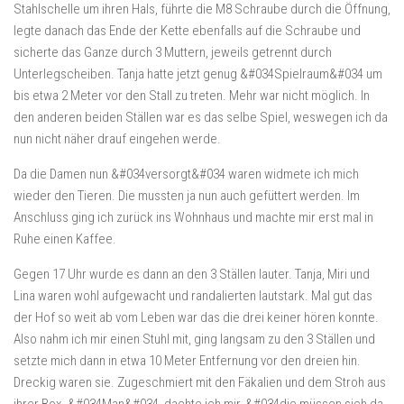
Stahlschelle um ihren Hals, führte die M8 Schraube durch die Öffnung,
legte danach das Ende der Kette ebenfalls auf die Schraube und
sicherte das Ganze durch 3 Muttern, jeweils getrennt durch
Unterlegscheiben. Tanja hatte jetzt genug &#034Spielraum&#034 um
bis etwa 2 Meter vor den Stall zu treten. Mehr war nicht möglich. In
den anderen beiden Ställen war es das selbe Spiel, weswegen ich da
nun nicht näher drauf eingehen werde.
Da die Damen nun &#034versorgt&#034 waren widmete ich mich
wieder den Tieren. Die mussten ja nun auch gefüttert werden. Im
Anschluss ging ich zurück ins Wohnhaus und machte mir erst mal in
Ruhe einen Kaffee.
Gegen 17 Uhr wurde es dann an den 3 Ställen lauter. Tanja, Miri und
Lina waren wohl aufgewacht und randalierten lautstark. Mal gut das
der Hof so weit ab vom Leben war das die drei keiner hören konnte.
Also nahm ich mir einen Stuhl mit, ging langsam zu den 3 Ställen und
setzte mich dann in etwa 10 Meter Entfernung vor den dreien hin.
Dreckig waren sie. Zugeschmiert mit den Fäkalien und dem Stroh aus