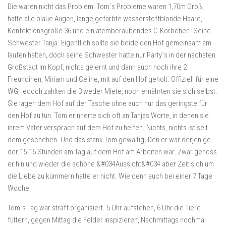
Die waren nicht das Problem. Tom´s Probleme waren 1,70m Groß,
hatte alle blaue Augen, lange gefärbte wasserstoffblonde Haare,
Konfektionsgröße 36 und ein atemberaubendes C-Körbchen. Seine
Schwester Tanja. Eigentlich sollte sie beide den Hof gemeinsam am
laufen halten, doch seine Schwester hatte nur Party´s in der nächsten
Großstadt im Kopf, nichts gelernt und dann auch noch ihre 2
Freundinen, Miriam und Celine, mit auf den Hof geholt. Offiziell für eine
WG, jedoch zahlten die 3 weder Miete, noch ernährten sie sich selbst.
Sie lagen dem Hof auf der Tasche ohne auch nur das geringste für
den Hof zu tun. Tom erinnerte sich oft an Tanjas Worte, in denen sie
ihrem Vater versprach auf dem Hof zu helfen. Nichts, nichts ist seit
dem geschehen. Und das stank Tom gewaltig. Den er war derjenige
der 15-16 Stunden am Tag auf dem Hof am Arbeiten war. Zwar genoss
er hin und wieder die schöne &#034Aussicht&#034 aber Zeit sich um
die Liebe zu kümmern hatte er nicht. Wie denn auch bei einer 7 Tage
Woche.
Tom´s Tag war straff organisiert. 5 Uhr aufstehen, 6 Uhr die Tiere
füttern, gegen Mittag die Felder inspizieren, Nachmittags nochmal