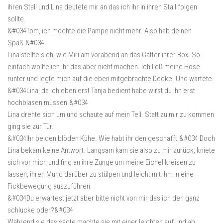
ihren Stall und Lina deutete mir an das ich ihr in ihren Stall folgen
sollte.
&#034Tom, ich möchte die Pampe nicht mehr. Also hab deinen
Spaß.&#034
Lina stellte sich, wie Miri am vorabend an das Gatter ihrer Box. So
einfach wollte ich ihr das aber nicht machen. Ich ließ meine Hose
runter und legte mich auf die eben mitgebrachte Decke. Und wartete.
&#034Lina, da ich eben erst Tanja bedient habe wirst du ihn erst
hochblasen müssen.&#034
Lina drehte sich um und schaute auf mein Teil. Statt zu mir zu kommen
ging sie zur Tür.
&#034Ihr beiden blöden Kühe. Wie habt ihr den geschafft.&#034 Doch
Lina bekam keine Antwort. Langsam kam sie also zu mir zurück, kniete
sich vor mich und fing an ihre Zunge um meine Eichel kreisen zu
lassen, ihren Mund darüber zu stülpen und leicht mit ihm in eine
Fickbewegung auszuführen.
&#034Du erwartest jetzt aber bitte nicht von mir das ich den ganz
schlucke oder?&#034
Während sie das sagte machte sie mit einer leichten auf und ab