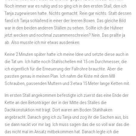
Noch immer war es ruhig und so ging ich in den ersten Stall, den ich
Tanja zugewiesen hatte. Nichts gemacht. Rein gar nichts. Statt dessen
fand ich Tanja schlafend in einer der leeren Boxen. Das gleiche Bild
war in den beiden anderen Ställen zu sehen. Sollte ich die Hühner
jetzt wecken und nochmal zusammenschreien? Nein. Das prallte ja
ab. Also musste ich mir etwas ausdenken.
Keine 2 Minuten später hatte ich meine Idee und setzte diese auch in
die Tat um. Ich hatte noch Stahlschellen mit 15 cm Durchmesser, die
ich eigentlich für die Erneuerung der Fallrohre brauchte. Aber die
passten genau in meinen Plan. Ich nahm die Kiste mit dem M8
Schrauben, passenden Muttern und 3 etwa 15 Meter lange Ketten mit.
Im ersten Stall angekommen befestigte ich zuerst das eine Ende der
Kette an den Betonträger der in der Mitte des Stalles die
Dachkonstuktion mit trägt. Dort waren am Boden Stahlhaken
angebracht. Danach ging ich zu Tanja und zog ihr die Sachen aus, bis
sie dann nackt vor mir lag. Ich muss sagen das die so voll war das die
das nicht mal im Ansatz mitbekommen hat. Danach legte ich die