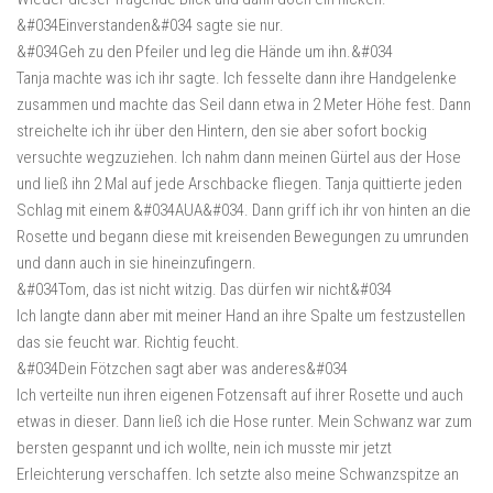
&#034Einverstanden&#034 sagte sie nur.
&#034Geh zu den Pfeiler und leg die Hände um ihn.&#034
Tanja machte was ich ihr sagte. Ich fesselte dann ihre Handgelenke
zusammen und machte das Seil dann etwa in 2 Meter Höhe fest. Dann
streichelte ich ihr über den Hintern, den sie aber sofort bockig
versuchte wegzuziehen. Ich nahm dann meinen Gürtel aus der Hose
und ließ ihn 2 Mal auf jede Arschbacke fliegen. Tanja quittierte jeden
Schlag mit einem &#034AUA&#034. Dann griff ich ihr von hinten an die
Rosette und begann diese mit kreisenden Bewegungen zu umrunden
und dann auch in sie hineinzufingern.
&#034Tom, das ist nicht witzig. Das dürfen wir nicht&#034
Ich langte dann aber mit meiner Hand an ihre Spalte um festzustellen
das sie feucht war. Richtig feucht.
&#034Dein Fötzchen sagt aber was anderes&#034
Ich verteilte nun ihren eigenen Fotzensaft auf ihrer Rosette und auch
etwas in dieser. Dann ließ ich die Hose runter. Mein Schwanz war zum
bersten gespannt und ich wollte, nein ich musste mir jetzt
Erleichterung verschaffen. Ich setzte also meine Schwanzspitze an