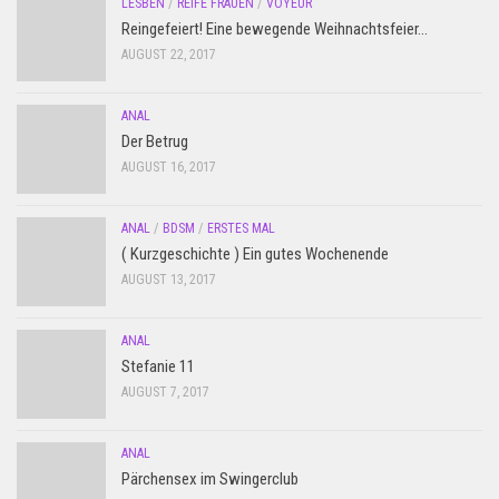
LESBEN
/
REIFE FRAUEN
/
VOYEUR
Reingefeiert! Eine bewegende Weihnachtsfeier…
AUGUST 22, 2017
ANAL
Der Betrug
AUGUST 16, 2017
ANAL
/
BDSM
/
ERSTES MAL
( Kurzgeschichte ) Ein gutes Wochenende
AUGUST 13, 2017
ANAL
Stefanie 11
AUGUST 7, 2017
ANAL
Pärchensex im Swingerclub