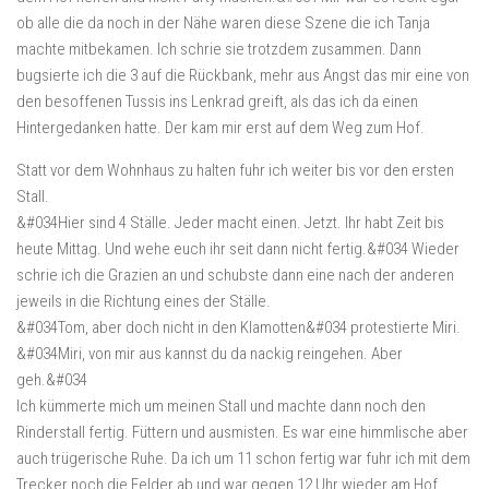
ob alle die da noch in der Nähe waren diese Szene die ich Tanja
machte mitbekamen. Ich schrie sie trotzdem zusammen. Dann
bugsierte ich die 3 auf die Rückbank, mehr aus Angst das mir eine von
den besoffenen Tussis ins Lenkrad greift, als das ich da einen
Hintergedanken hatte. Der kam mir erst auf dem Weg zum Hof.
Statt vor dem Wohnhaus zu halten fuhr ich weiter bis vor den ersten
Stall.
&#034Hier sind 4 Ställe. Jeder macht einen. Jetzt. Ihr habt Zeit bis
heute Mittag. Und wehe euch ihr seit dann nicht fertig.&#034 Wieder
schrie ich die Grazien an und schubste dann eine nach der anderen
jeweils in die Richtung eines der Ställe.
&#034Tom, aber doch nicht in den Klamotten&#034 protestierte Miri.
&#034Miri, von mir aus kannst du da nackig reingehen. Aber
geh.&#034
Ich kümmerte mich um meinen Stall und machte dann noch den
Rinderstall fertig. Füttern und ausmisten. Es war eine himmlische aber
auch trügerische Ruhe. Da ich um 11 schon fertig war fuhr ich mit dem
Trecker noch die Felder ab und war gegen 12 Uhr wieder am Hof.