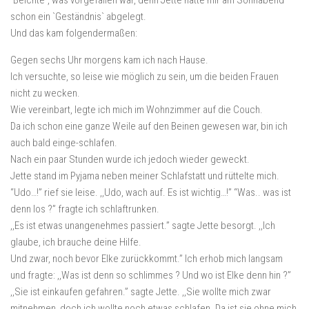
`Beichte`, was vorgefallen war, denn Jette hatte mir am Sonnabend
schon ein `Geständnis` abgelegt.
Und das kam folgendermaßen:
Gegen sechs Uhr morgens kam ich nach Hause.
Ich versuchte, so leise wie möglich zu sein, um die beiden Frauen
nicht zu wecken.
Wie vereinbart, legte ich mich im Wohnzimmer auf die Couch.
Da ich schon eine ganze Weile auf den Beinen gewesen war, bin ich
auch bald einge-schlafen.
Nach ein paar Stunden wurde ich jedoch wieder geweckt.
Jette stand im Pyjama neben meiner Schlafstatt und rüttelte mich.
“Udo…!” rief sie leise. ,,Udo, wach auf. Es ist wichtig…!” “Was.. was ist
denn los ?” fragte ich schlaftrunken.
,,Es ist etwas unangenehmes passiert.” sagte Jette besorgt. ,,Ich
glaube, ich brauche deine Hilfe.
Und zwar, noch bevor Elke zurückkommt.” Ich erhob mich langsam
und fragte: ,,Was ist denn so schlimmes ? Und wo ist Elke denn hin ?”
,,Sie ist einkaufen gefahren.” sagte Jette. ,,Sie wollte mich zwar
mitnehmen, doch ich wollte noch etwas schlafen. Da ist sie ohne mich