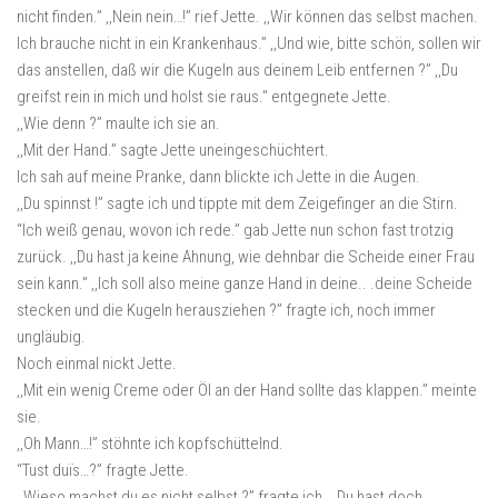
nicht finden.” ,,Nein nein…!” rief Jette. ,,Wir können das selbst machen.
Ich brauche nicht in ein Krankenhaus.” ,,Und wie, bitte schön, sollen wir
das anstellen, daß wir die Kugeln aus deinem Leib entfernen ?” ,,Du
greifst rein in mich und holst sie raus.” entgegnete Jette.
,,Wie denn ?” maulte ich sie an.
,,Mit der Hand.” sagte Jette uneingeschüchtert.
Ich sah auf meine Pranke, dann blickte ich Jette in die Augen.
,,Du spinnst !” sagte ich und tippte mit dem Zeigefinger an die Stirn.
“Ich weiß genau, wovon ich rede.” gab Jette nun schon fast trotzig
zurück. ,,Du hast ja keine Ahnung, wie dehnbar die Scheide einer Frau
sein kann.” ,,Ich soll also meine ganze Hand in deine.. .deine Scheide
stecken und die Kugeln herausziehen ?” fragte ich, noch immer
ungläubig.
Noch einmal nickt Jette.
,,Mit ein wenig Creme oder Öl an der Hand sollte das klappen.” meinte
sie.
,,Oh Mann…!” stöhnte ich kopfschüttelnd.
“Tust duïs…?” fragte Jette.
,,Wieso machst du es nicht selbst ?” fragte ich. ,,Du hast doch