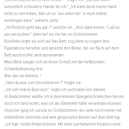
wesentlich schmalere Hände als ich.” ,,Ich kann doch meine Hand
nicht so verrenken, daß ich so `von unten her` in mich selbst
eindringen kann.” erklärte Jette.
,,Hoffentlich geht das gut…!” seufzte ich. ,,Also dann komm…! Laß es
uns versuchen.” Jette lief vor mir her ins Schlafzimmer.
Rücklinks legte sie sich auf das Bett, zog ohne zu zögern ihre
Pyjamahose herunter und spreizte ihre Beine, die sie flach auf dem
Bett ausstreckte, weit auseinander.
Mein Blick saugte sich an ihrem Schoß mit der hellblonden
Schambehaarung fest.
War das ein Anblick…!
,,Hast du was zum Einschmieren ?” fragte sie.
,,Ich seh’ mal im Bad nach.” sagte ich und trabte von dannen.
Im Badezimmer wühlte ich in dem kleinen Spiegelschränkchen herum,
doch ich fand nichts, was ich als Gleitmittel hätte verwenden können.
Unsicher ging ich zurück ins Schlafzimmer, wo Jette noch immer mit
entblößtem Unterleib und weit gespreizten Beinen auf dem Bett lag.
,,Ich hab` nichts finden können. Mit einer parfümierten Körpercreme