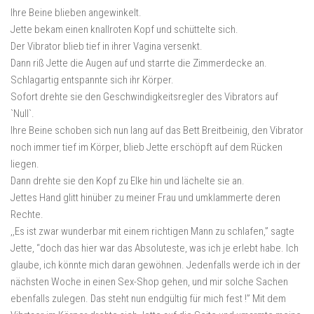
Ihre Beine blieben angewinkelt.
Jette bekam einen knallroten Kopf und schüttelte sich.
Der Vibrator blieb tief in ihrer Vagina versenkt.
Dann riß Jette die Augen auf und starrte die Zimmerdecke an.
Schlagartig entspannte sich ihr Körper.
Sofort drehte sie den Geschwindigkeitsregler des Vibrators auf
`Null`.
Ihre Beine schoben sich nun lang auf das Bett Breitbeinig, den Vibrator
noch immer tief im Körper, blieb Jette erschöpft auf dem Rücken
liegen.
Dann drehte sie den Kopf zu Elke hin und lächelte sie an.
Jettes Hand glitt hinüber zu meiner Frau und umklammerte deren
Rechte.
,,Es ist zwar wunderbar mit einem richtigen Mann zu schlafen,” sagte
Jette, “doch das hier war das Absoluteste, was ich je erlebt habe. Ich
glaube, ich könnte mich daran gewöhnen. Jedenfalls werde ich in der
nächsten Woche in einen Sex-Shop gehen, und mir solche Sachen
ebenfalls zulegen. Das steht nun endgültig für mich fest !” Mit dem