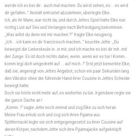
werde ich es bei dir.. auch mal machen. Du wirst sehen, es.. .es wird
dir gefallen…” Anstatt entrüstet abzulehnen, überlegte Elke.
Ich, als ihr Mann, war nicht da, und durch Jettes Spiel hatte Elke nun
richtig Lust auf Sex und Verlangen nach Befriedigung bekommen.
,,Was willst du denn mit mir machen ?” fragte Elke neugierig.
,,Ich.. .ich kann es dir französisch machen…” keuchte Jette. ,,Du
bewegst die Liebeskeule in…in mir, und ich mache es bei dir mit…mit
der Zunge. Es ist doch nichts dabei, wenn…wenn wir es tun ! Komm…
komm legï dich umgedreht auf . . auf mich…!” Erst jetzt bemerkte Elke,
daß sie, angeregt von Jettes Angebot, schon ein paar Sekunden lang
den Vibrator ohne die führende Hand ihrer Cousine in Jettes Scheide
bewegt hatte.
Doch sie hörte nicht mehr auf, es weiterhin zu tun. Irgendwie regte sie
die ganze Sache an !
,,Komm…!” sagte Jette noch einmal und zog Elke zu sich heran.
Meine Frau erhob sich und zog sich ihren Pyjama aus.
Splitternackt legte sie sich entgegengesetzt zu ihrer Cousine auf
deren Körper, nachdem Jette sich ihre Pyjamajacke aufgeknöpft