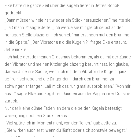
Elke hatte die ganze Zeit über die Kugeln tiefer in Jettes Schoß
gedrückt.
,,Dann müssen wir sie halt wieder ein Stück herausziehen.” meinte sie.
,,Laß mann…!” sagte Jette. ,,Ich werde sie mir gleich selbst an der
richtigen Stelle plazieren. Ich schieb` mir erst noch mal den Brummer
in die Spalte.” ,,Den Vibrator u n d die Kugeln ?” fragte Elke erstaunt.
Jette nickte.
,,Ich habe gerade meinen Orgasmus bekommen, als du mit der Zunge
den Vibrator und meinen Kitzler gleichzeitig berührt hast. Ich glaube,
das wird `ne irre Sache, wenn ich mit dem Vibrator die Kugeln ganz
tief rein schiebe und die Dinger dann durch den Brummer zu
schwingen anfangen. Laß mich das ruhig mal ausprobieren.” “Von mir
aus…!” sagte Elke und zog ihren Daumen aus der Vagina ihrer Cousine
zurück.
Nur der kleine dünne Faden, an dem die beiden Kugeln befestigt
waren, hing noch ein Stück heraus.
,,Viel spüre ich im Moment nicht, von den Teilen.” gab Jette zu.
,,Sie wirken auch erst, wenn du läufst oder sich sonstwie bewegst.”