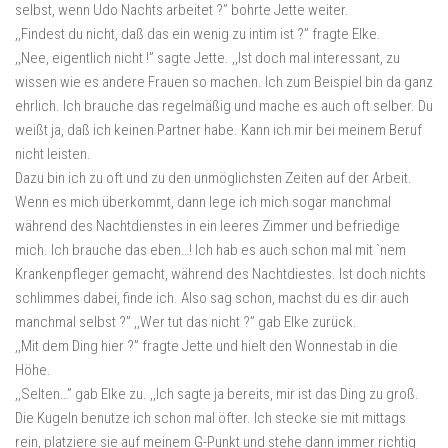
selbst, wenn Udo Nachts arbeitet ?” bohrte Jette weiter.
,,Findest du nicht, daß das ein wenig zu intim ist ?” fragte Elke.
,,Nee, eigentlich nicht !” sagte Jette. ,,Ist doch mal interessant, zu
wissen wie es andere Frauen so machen. Ich zum Beispiel bin da ganz
ehrlich. Ich brauche das regelmäßig und mache es auch oft selber. Du
weißt ja, daß ich keinen Partner habe. Kann ich mir bei meinem Beruf
nicht leisten.
Dazu bin ich zu oft und zu den unmöglichsten Zeiten auf der Arbeit.
Wenn es mich überkommt, dann lege ich mich sogar manchmal
während des Nachtdienstes in ein leeres Zimmer und befriedige
mich. Ich brauche das eben…! Ich hab es auch schon mal mit `nem
Krankenpfleger gemacht, während des Nachtdiestes. Ist doch nichts
schlimmes dabei, finde ich. Also sag schon, machst du es dir auch
manchmal selbst ?” ,,Wer tut das nicht ?” gab Elke zurück.
,,Mit dem Ding hier ?” fragte Jette und hielt den Wonnestab in die
Höhe.
,,Selten…” gab Elke zu. ,,Ich sagte ja bereits, mir ist das Ding zu groß.
Die Kugeln benutze ich schon mal öfter. Ich stecke sie mit mittags
rein, platziere sie auf meinem G-Punkt und stehe dann immer richtig