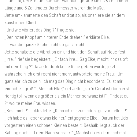
In der Tat, der Freudenspender war nicht gerade klein 28 Zentimeter
Länge und 5 Zentimeter Durchmesser waren die Maße.
Jette umklammerte den Schaft und tat so, als onaniere sie an dem
künstlichen Glied.
,,Und wie vibriert das Ding ?” fragte sie.
,,Den roten Knopf am hinteren Ende drehen.” erklärte Elke.
Ihr war die ganze Sache nicht so ganz recht.
Jette schaltete die Vibration ein und hielt den Schaft auf Neue fest.
,,Irre…” rief sie begeistert. ,,Einfach irre…! Sag Elke, macht ihr das oft
mit dem Ding ?” Da Jette doch keine Ruhe geben würde, jetzt
wahrscheinlich erst recht nicht mehr, antwortete meine Frau: ,,Um
ganz ehrlich zu sein, ich mag das Ding nicht besonders. Es ist mir
einfach zu groß.” ,,Mensch Elke,” rief Jette, ,,so `n Gerät ist doch erst
richtig toll, wenn es größer als ein Männer-schwanz ist !” ,,Findest du
?” wollte meine Frau wissen.
,,Bestimmt…!” nickte Jette. ,,Kann ich mir zumindest gut vorstellen…!”
,,Ich habe es lieber etwas kleiner.” entgegnete Elke. ,,Darum hat Udo
vorgestern einen schönen Kleinen bestellt. Deshalb liegt auch der
Katalog noch auf dem Nachtschrank.” ,,Machst du es dir manchmal