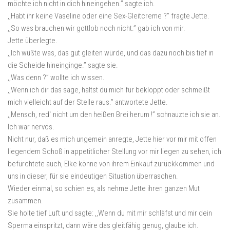
möchte ich nicht in dich hineingehen.” sagte ich.
,,Habt ihr keine Vaseline oder eine Sex-Gleitcreme ?” fragte Jette.
,,So was brauchen wir gottlob noch nicht.” gab ich von mir.
Jette überlegte.
,,Ich wüßte was, das gut gleiten würde, und das dazu noch bis tief in
die Scheide hineinginge.” sagte sie.
,,Was denn ?” wollte ich wissen.
,,Wenn ich dir das sage, hältst du mich für bekloppt oder schmeißt
mich vielleicht auf der Stelle raus.” antwortete Jette.
,,Mensch, red` nicht um den heißen Brei herum !” schnauzte ich sie an.
Ich war nervös.
Nicht nur, daß es mich ungemein anregte, Jette hier vor mir mit offen
liegendem Schoß in appetitlicher Stellung vor mir liegen zu sehen, ich
befürchtete auch, Elke könne von ihrem Einkauf zurückkommen und
uns in dieser, für sie eindeutigen Situation überraschen.
Wieder einmal, so schien es, als nehme Jette ihren ganzen Mut
zusammen.
Sie holte tief Luft und sagte: ,,Wenn du mit mir schläfst und mir dein
Sperma einspritzt, dann wäre das gleitfähig genug, glaube ich.