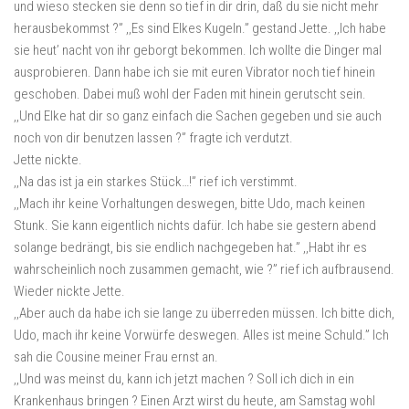
und wieso stecken sie denn so tief in dir drin, daß du sie nicht mehr
herausbekommst ?” ,,Es sind Elkes Kugeln.” gestand Jette. ,,Ich habe
sie heut’ nacht von ihr geborgt bekommen. Ich wollte die Dinger mal
ausprobieren. Dann habe ich sie mit euren Vibrator noch tief hinein
geschoben. Dabei muß wohl der Faden mit hinein gerutscht sein.
,,Und Elke hat dir so ganz einfach die Sachen gegeben und sie auch
noch von dir benutzen lassen ?” fragte ich verdutzt.
Jette nickte.
,,Na das ist ja ein starkes Stück…!” rief ich verstimmt.
,,Mach ihr keine Vorhaltungen deswegen, bitte Udo, mach keinen
Stunk. Sie kann eigentlich nichts dafür. Ich habe sie gestern abend
solange bedrängt, bis sie endlich nachgegeben hat.” ,,Habt ihr es
wahrscheinlich noch zusammen gemacht, wie ?” rief ich aufbrausend.
Wieder nickte Jette.
,,Aber auch da habe ich sie lange zu überreden müssen. Ich bitte dich,
Udo, mach ihr keine Vorwürfe deswegen. Alles ist meine Schuld.” Ich
sah die Cousine meiner Frau ernst an.
,,Und was meinst du, kann ich jetzt machen ? Soll ich dich in ein
Krankenhaus bringen ? Einen Arzt wirst du heute, am Samstag wohl