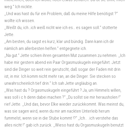
weg.” Ich nickte.
,,Und was hast du für ein Problem, daß du meine Hilfe benötigst ?”
wollte ich wissen.
,,Weißt du, ich…ich weiß nicht wie ich es… es sagen soll.” stotterte
Jette.
,,Am besten, du sagst es kurz, klar und bündig. Dann kann ich dir
nämlich am allerbesten helfen.” entgegnete ich.
,,Na gut.” Jette schien ihren gesamten Mut zusammen zu nehmen. ,,Ich
habe mir gestern abend ein Paar Orgasmuskugeln eingeführt. Jetzt
sind die Dinger so weit rein gerutscht, daß sogar der Faden mit drin
ist, in mir. Ich komm nicht mehr ran, an die Dinger. Sie stecken so
unwahrscheinlich tief drin.” Ich sah Jette ungläubig an.
,,Was hast du ? Orgasmuskugeln eingeführt ? Ja, um Himmels willen,
was soll i c h denn dabei machen ?” ,,Du sollst sie mir herausholen !”
rief Jette. ,,Und das, bevor Elke wieder zurückkommt. Was meinst du,
was sie sagen wird, wenn du mir am nackten Unterleib herum
fummelst, wenn sie in die Stube kommt !?” ,,Ich.. .ich verstehe das
alles nicht !” gab ich zurück. ,,Wieso hast du Orgasmuskugeln benutzt