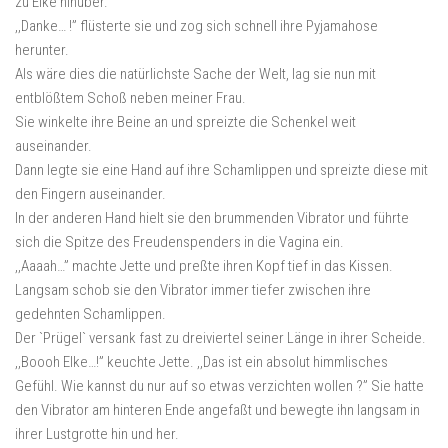
zu Elke hinüber.
,,Danke… !” flüsterte sie und zog sich schnell ihre Pyjamahose
herunter.
Als wäre dies die natürlichste Sache der Welt, lag sie nun mit
entblößtem Schoß neben meiner Frau.
Sie winkelte ihre Beine an und spreizte die Schenkel weit
auseinander.
Dann legte sie eine Hand auf ihre Schamlippen und spreizte diese mit
den Fingern auseinander.
In der anderen Hand hielt sie den brummenden Vibrator und führte
sich die Spitze des Freudenspenders in die Vagina ein.
,,Aaaah…” machte Jette und preßte ihren Kopf tief in das Kissen.
Langsam schob sie den Vibrator immer tiefer zwischen ihre
gedehnten Schamlippen.
Der `Prügel` versank fast zu dreiviertel seiner Länge in ihrer Scheide.
,,Boooh Elke…!” keuchte Jette. ,,Das ist ein absolut himmlisches
Gefühl. Wie kannst du nur auf so etwas verzichten wollen ?” Sie hatte
den Vibrator am hinteren Ende angefaßt und bewegte ihn langsam in
ihrer Lustgrotte hin und her.