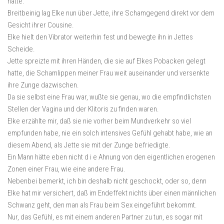
hatte.
Breitbeinig lag Elke nun über Jette, ihre Schamgegend direkt vor dem
Gesicht ihrer Cousine.
Elke hielt den Vibrator weiterhin fest und bewegte ihn in Jettes
Scheide.
Jette spreizte mit ihren Händen, die sie auf Elkes Pobacken gelegt
hatte, die Schamlippen meiner Frau weit auseinander und versenkte
ihre Zunge dazwischen.
Da sie selbst eine Frau war, wußte sie genau, wo die empfindlichsten
Stellen der Vagina und der Klitoris zu finden waren.
Elke erzählte mir, daß sie nie vorher beim Mundverkehr so viel
empfunden habe, nie ein solch intensives Gefühl gehabt habe, wie an
diesem Abend, als Jette sie mit der Zunge befriedigte.
Ein Mann hätte eben nicht d i e Ahnung von den eigentlichen erogenen
Zonen einer Frau, wie eine andere Frau.
Nebenbei bemerkt, ich bin deshalb nicht geschockt, oder so, denn
Elke hat mir versichert, daß im Endeffekt nichts über einen männlichen
Schwanz geht, den man als Frau beim Sex eingeführt bekommt.
Nur, das Gefühl, es mit einem anderen Partner zu tun, es sogar mit