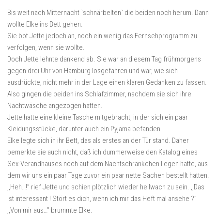
Bis weit nach Mitternacht `schnärbelten` die beiden noch herum. Dann
wollte Elke ins Bett gehen.
Sie bot Jette jedoch an, noch ein wenig das Fernsehprogramm zu
verfolgen, wenn sie wollte.
Doch Jette lehnte dankend ab. Sie war an diesem Tag frühmorgens
gegen drei Uhr von Hamburg losgefahren und war, wie sich
ausdrückte, nicht mehr in der Lage einen klaren Gedanken zu fassen.
Also gingen die beiden ins Schlafzimmer, nachdem sie sich ihre
Nachtwäsche angezogen hatten.
Jette hatte eine kleine Tasche mitgebracht, in der sich ein paar
Kleidungsstücke, darunter auch ein Pyjama befanden.
Elke legte sich in ihr Bett, das als erstes an der Tür stand. Daher
bemerkte sie auch nicht, daß ich dummerweise den Katalog eines
Sex-Verandhauses noch auf dem Nachtschränkchen liegen hatte, aus
dem wir uns ein paar Tage zuvor ein paar nette Sachen bestellt hatten.
,,Heh…!” rief Jette und schien plötzlich wieder hellwach zu sein. ,,Das
ist interessant ! Stört es dich, wenn ich mir das Heft mal ansehe ?”
,,Von mir aus…” brummte Elke.