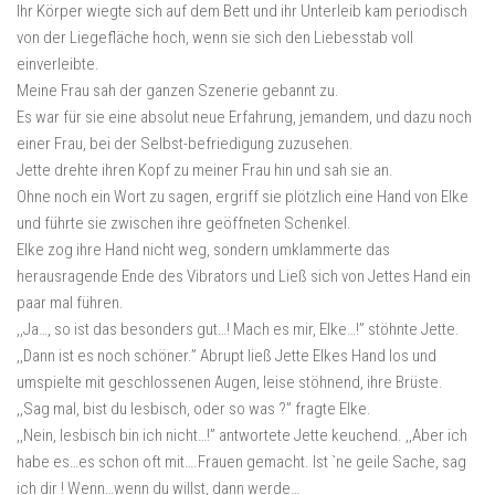
Ihr Körper wiegte sich auf dem Bett und ihr Unterleib kam periodisch
von der Liegefläche hoch, wenn sie sich den Liebesstab voll
einverleibte.
Meine Frau sah der ganzen Szenerie gebannt zu.
Es war für sie eine absolut neue Erfahrung, jemandem, und dazu noch
einer Frau, bei der Selbst-befriedigung zuzusehen.
Jette drehte ihren Kopf zu meiner Frau hin und sah sie an.
Ohne noch ein Wort zu sagen, ergriff sie plötzlich eine Hand von Elke
und führte sie zwischen ihre geöffneten Schenkel.
Elke zog ihre Hand nicht weg, sondern umklammerte das
herausragende Ende des Vibrators und Ließ sich von Jettes Hand ein
paar mal führen.
,,Ja…, so ist das besonders gut…! Mach es mir, Elke…!” stöhnte Jette.
,,Dann ist es noch schöner.” Abrupt ließ Jette Elkes Hand los und
umspielte mit geschlossenen Augen, leise stöhnend, ihre Brüste.
,,Sag mal, bist du lesbisch, oder so was ?” fragte Elke.
,,Nein, lesbisch bin ich nicht…!” antwortete Jette keuchend. ,,Aber ich
habe es…es schon oft mit….Frauen gemacht. Ist `ne geile Sache, sag
ich dir ! Wenn…wenn du willst, dann werde…