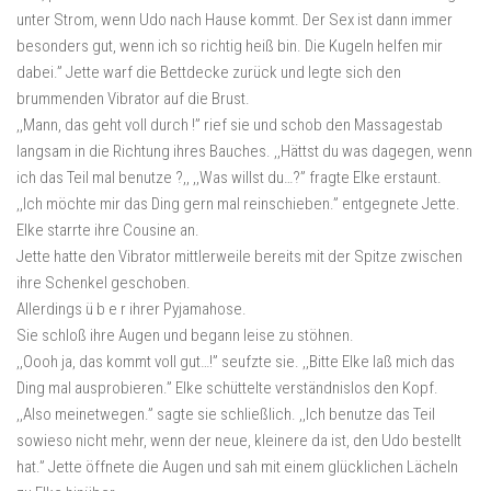
unter Strom, wenn Udo nach Hause kommt. Der Sex ist dann immer
besonders gut, wenn ich so richtig heiß bin. Die Kugeln helfen mir
dabei.” Jette warf die Bettdecke zurück und legte sich den
brummenden Vibrator auf die Brust.
,,Mann, das geht voll durch !” rief sie und schob den Massagestab
langsam in die Richtung ihres Bauches. ,,Hättst du was dagegen, wenn
ich das Teil mal benutze ?,, ,,Was willst du…?” fragte Elke erstaunt.
,,Ich möchte mir das Ding gern mal reinschieben.” entgegnete Jette.
Elke starrte ihre Cousine an.
Jette hatte den Vibrator mittlerweile bereits mit der Spitze zwischen
ihre Schenkel geschoben.
Allerdings ü b e r ihrer Pyjamahose.
Sie schloß ihre Augen und begann leise zu stöhnen.
,,Oooh ja, das kommt voll gut…!” seufzte sie. ,,Bitte Elke laß mich das
Ding mal ausprobieren.” Elke schüttelte verständnislos den Kopf.
,,Also meinetwegen.” sagte sie schließlich. ,,Ich benutze das Teil
sowieso nicht mehr, wenn der neue, kleinere da ist, den Udo bestellt
hat.” Jette öffnete die Augen und sah mit einem glücklichen Lächeln