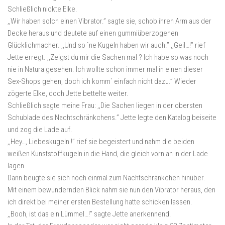
Schließlich nickte Elke.
,,Wir haben solch einen Vibrator.” sagte sie, schob ihren Arm aus der
Decke heraus und deutete auf einen gummiüberzogenen
Glücklichmacher. ,,Und so `ne Kugeln haben wir auch.” ,,Geil…!” rief
Jette erregt. ,,Zeigst du mir die Sachen mal ? Ich habe so was noch
nie in Natura gesehen. Ich wollte schon immer mal in einen dieser
Sex-Shops gehen, doch ich komm` einfach nicht dazu.” Wieder
zögerte Elke, doch Jette bettelte weiter.
Schließlich sagte meine Frau: ,,Die Sachen liegen in der obersten
Schublade des Nachtschränkchens.” Jette legte den Katalog beiseite
und zog die Lade auf.
,,Hey…, Liebeskugeln !” rief sie begeistert und nahm die beiden
weißen Kunststoffkugeln in die Hand, die gleich vorn an in der Lade
lagen.
Dann beugte sie sich noch einmal zum Nachtschränkchen hinüber.
Mit einem bewundernden Blick nahm sie nun den Vibrator heraus, den
ich direkt bei meiner ersten Bestellung hatte schicken lassen.
,,Booh, ist das ein Lümmel…!” sagte Jette anerkennend.