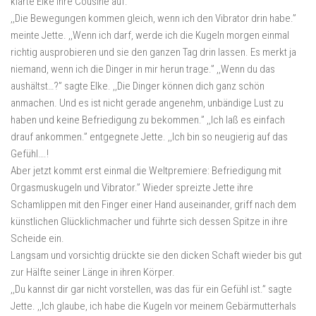
klärte Elke ihre Cousine auf.
,,Die Bewegungen kommen gleich, wenn ich den Vibrator drin habe.”
meinte Jette. ,,Wenn ich darf, werde ich die Kugeln morgen einmal
richtig ausprobieren und sie den ganzen Tag drin lassen. Es merkt ja
niemand, wenn ich die Dinger in mir herun trage.” ,,Wenn du das
aushältst…?” sagte Elke. ,,Die Dinger können dich ganz schön
anmachen. Und es ist nicht gerade angenehm, unbändige Lust zu
haben und keine Befriedigung zu bekommen.” ,,Ich laß es einfach
drauf ankommen.” entgegnete Jette. ,,Ich bin so neugierig auf das
Gefühl….!
Aber jetzt kommt erst einmal die Weltpremiere: Befriedigung mit
Orgasmuskugeln und Vibrator.” Wieder spreizte Jette ihre
Schamlippen mit den Finger einer Hand auseinander, griff nach dem
künstlichen Glücklichmacher und führte sich dessen Spitze in ihre
Scheide ein.
Langsam und vorsichtig drückte sie den dicken Schaft wieder bis gut
zur Hälfte seiner Länge in ihren Körper.
,,Du kannst dir gar nicht vorstellen, was das für ein Gefühl ist.” sagte
Jette. ,,Ich glaube, ich habe die Kugeln vor meinem Gebärmutterhals