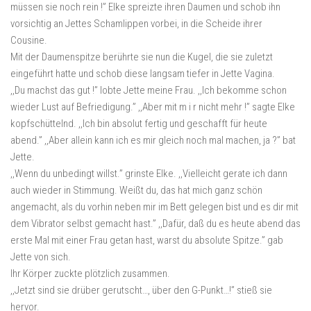
müssen sie noch rein !” Elke spreizte ihren Daumen und schob ihn
vorsichtig an Jettes Schamlippen vorbei, in die Scheide ihrer
Cousine.
Mit der Daumenspitze berührte sie nun die Kugel, die sie zuletzt
eingeführt hatte und schob diese langsam tiefer in Jette Vagina.
,,Du machst das gut !” lobte Jette meine Frau. ,,Ich bekomme schon
wieder Lust auf Befriedigung.” ,,Aber mit m i r nicht mehr !” sagte Elke
kopfschüttelnd. ,,Ich bin absolut fertig und geschafft für heute
abend.” ,,Aber allein kann ich es mir gleich noch mal machen, ja ?” bat
Jette.
,,Wenn du unbedingt willst.” grinste Elke. ,,Vielleicht gerate ich dann
auch wieder in Stimmung. Weißt du, das hat mich ganz schön
angemacht, als du vorhin neben mir im Bett gelegen bist und es dir mit
dem Vibrator selbst gemacht hast.” ,,Dafür, daß du es heute abend das
erste Mal mit einer Frau getan hast, warst du absolute Spitze.” gab
Jette von sich.
Ihr Körper zuckte plötzlich zusammen.
,,Jetzt sind sie drüber gerutscht…, über den G-Punkt…!” stieß sie
hervor.