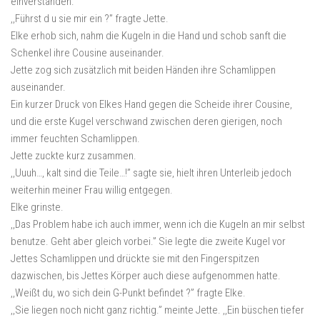
einverstanden.
,,Führst d u sie mir ein ?” fragte Jette.
Elke erhob sich, nahm die Kugeln in die Hand und schob sanft die
Schenkel ihre Cousine auseinander.
Jette zog sich zusätzlich mit beiden Händen ihre Schamlippen
auseinander.
Ein kurzer Druck von Elkes Hand gegen die Scheide ihrer Cousine,
und die erste Kugel verschwand zwischen deren gierigen, noch
immer feuchten Schamlippen.
Jette zuckte kurz zusammen.
,,Uuuh…, kalt sind die Teile…!” sagte sie, hielt ihren Unterleib jedoch
weiterhin meiner Frau willig entgegen.
Elke grinste.
,,Das Problem habe ich auch immer, wenn ich die Kugeln an mir selbst
benutze. Geht aber gleich vorbei.” Sie legte die zweite Kugel vor
Jettes Schamlippen und drückte sie mit den Fingerspitzen
dazwischen, bis Jettes Körper auch diese aufgenommen hatte.
,,Weißt du, wo sich dein G-Punkt befindet ?” fragte Elke.
,,Sie liegen noch nicht ganz richtig.” meinte Jette. ,,Ein büschen tiefer