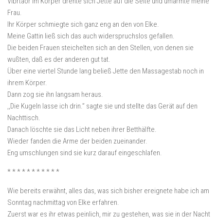
Vibrtaor im Körper drehte sich Jette auf die Seite und umarmte meine
Frau.
Ihr Körper schmiegte sich ganz eng an den von Elke.
Meine Gattin ließ sich das auch widerspruchslos gefallen.
Die beiden Frauen steichelten sich an den Stellen, von denen sie
wußten, daß es der anderen gut tat.
Über eine viertel Stunde lang beließ Jette den Massagestab noch in
ihrem Körper.
Dann zog sie ihn langsam heraus.
,,Die Kugeln lasse ich drin.” sagte sie und stellte das Gerät auf den
Nachttisch.
Danach löschte sie das Licht neben ihrer Betthälfte.
Wieder fanden die Arme der beiden zueinander.
Eng umschlungen sind sie kurz darauf eingeschlafen.
* * * * * * * * * * *
Wie bereits erwähnt, alles das, was sich bisher ereignete habe ich am
Sonntag nachmittag von Elke erfahren.
Zuerst war es ihr etwas peinlich, mir zu gestehen, was sie in der Nacht