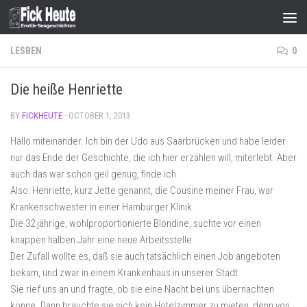
Skip to content
LESBEN
0
Die heiße Henriette
BY
FICKHEUTE
·
OCTOBER 1, 2013
Hallo miteinander. Ich bin der Udo aus Saarbrücken und habe leider
nur das Ende der Geschichte, die ich hier erzählen will, miterlebt. Aber
auch das war schon geil genug, finde ich.
Also: Henriette, kurz Jette genannt, die Cousine meiner Frau, war
Krankenschwester in einer Hamburger Klinik.
Die 32 jährige, wohlproportionierte Blondine, suchte vor einen
knappen halben Jahr eine neue Arbeitsstelle.
Der Zufall wollte es, daß sie auch tatsächlich einen Job angeboten
bekam, und zwar in einem Krankenhaus in unserer Stadt.
Sie rief uns an und fragte, ob sie eine Nacht bei uns übernachten
könne. Dann brauchte sie sich kein Hotelzimmer zu mieten, denn von