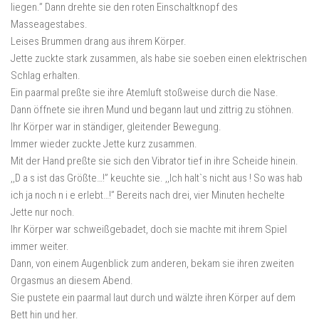
liegen.” Dann drehte sie den roten Einschaltknopf des
Masseagestabes.
Leises Brummen drang aus ihrem Körper.
Jette zuckte stark zusammen, als habe sie soeben einen elektrischen
Schlag erhalten.
Ein paarmal preßte sie ihre Atemluft stoßweise durch die Nase.
Dann öffnete sie ihren Mund und begann laut und zittrig zu stöhnen.
Ihr Körper war in ständiger, gleitender Bewegung.
Immer wieder zuckte Jette kurz zusammen.
Mit der Hand preßte sie sich den Vibrator tief in ihre Scheide hinein.
,,D a s ist das Größte…!” keuchte sie. ,,Ich halt`s nicht aus ! So was hab
ich ja noch n i e erlebt…!” Bereits nach drei, vier Minuten hechelte
Jette nur noch.
Ihr Körper war schweißgebadet, doch sie machte mit ihrem Spiel
immer weiter.
Dann, von einem Augenblick zum anderen, bekam sie ihren zweiten
Orgasmus an diesem Abend.
Sie pustete ein paarmal laut durch und wälzte ihren Körper auf dem
Bett hin und her.