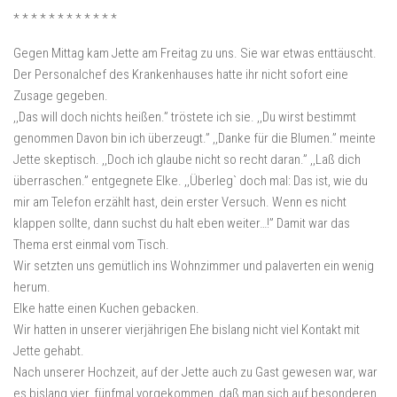
* * * * * * * * * * * *
Gegen Mittag kam Jette am Freitag zu uns. Sie war etwas enttäuscht.
Der Personalchef des Krankenhauses hatte ihr nicht sofort eine
Zusage gegeben.
,,Das will doch nichts heißen.” tröstete ich sie. ,,Du wirst bestimmt
genommen Davon bin ich überzeugt.” ,,Danke für die Blumen.” meinte
Jette skeptisch. ,,Doch ich glaube nicht so recht daran.” ,,Laß dich
überraschen.” entgegnete Elke. ,,Überleg` doch mal: Das ist, wie du
mir am Telefon erzählt hast, dein erster Versuch. Wenn es nicht
klappen sollte, dann suchst du halt eben weiter…!” Damit war das
Thema erst einmal vom Tisch.
Wir setzten uns gemütlich ins Wohnzimmer und palaverten ein wenig
herum.
Elke hatte einen Kuchen gebacken.
Wir hatten in unserer vierjährigen Ehe bislang nicht viel Kontakt mit
Jette gehabt.
Nach unserer Hochzeit, auf der Jette auch zu Gast gewesen war, war
es bislang vier, fünfmal vorgekommen, daß man sich auf besonderen