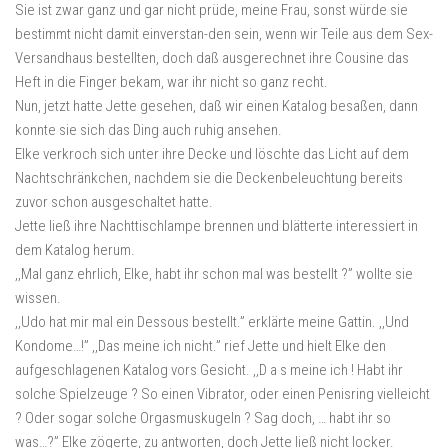
Sie ist zwar ganz und gar nicht prüde, meine Frau, sonst würde sie
bestimmt nicht damit einverstan-den sein, wenn wir Teile aus dem Sex-
Versandhaus bestellten, doch daß ausgerechnet ihre Cousine das
Heft in die Finger bekam, war ihr nicht so ganz recht.
Nun, jetzt hatte Jette gesehen, daß wir einen Katalog besaßen, dann
konnte sie sich das Ding auch ruhig ansehen.
Elke verkroch sich unter ihre Decke und löschte das Licht auf dem
Nachtschränkchen, nachdem sie die Deckenbeleuchtung bereits
zuvor schon ausgeschaltet hatte.
Jette ließ ihre Nachttischlampe brennen und blätterte interessiert in
dem Katalog herum.
,,Mal ganz ehrlich, Elke, habt ihr schon mal was bestellt ?” wollte sie
wissen.
,,Udo hat mir mal ein Dessous bestellt.” erklärte meine Gattin. ,,Und
Kondome…!” ,,Das meine ich nicht.” rief Jette und hielt Elke den
aufgeschlagenen Katalog vors Gesicht. ,,D a s meine ich ! Habt ihr
solche Spielzeuge ? So einen Vibrator, oder einen Penisring vielleicht
? Oder sogar solche Orgasmuskugeln ? Sag doch, … habt ihr so
was…?” Elke zögerte, zu antworten, doch Jette ließ nicht locker.