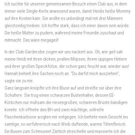
Ich suchte für unseren gemeinsamen Besuch einen Club aus, in dem
immer viele Single-Kerle anwesend waren, damit Heidis heiße Mommy
auf ihre Kosten kam. Sie wollte es unbedingt mal mit drei Männern
gleichzeitig treiben. Ich hoffte stark, dass ich einer davon sein würde.
Die heiße Mutter zu pudern, während meine Freundin zuschaut und
mitmacht. Das wäre megageil!
In der Club-Garderobe zogen wir uns nackert aus. Oh, wie geil sah
meine Heidi mit ihren dicken, prallen Möpsen, ihrem üppigen Hintern
und ihrer großen Speckfotze, die schon ganz feucht war, wieder aus!
Hannah behielt ihre Sachen noch an. “Du darfst mich ausziehen”,
sagte sie zu mir.
Ganz langsam knöpfte ich ihre Bluse auf und streifte sie über ihre
Schultern. Sie trug einen schwarzen Büstenhalter, dessen EE-
Körbchen nur mühsam die riesengroßen, schweren Brüste bändigen
konnte. Ich öffnete den BH und zwei mächtige, vollreife
Flaschenkürbisse wogten mir entgegen. Ich bettete mein Gesicht ins
samtige, so verführerisch nach Weib duftende, warme Tittenfleisch.
Ein Busen zum Schmusen! Zärtlich streichelte und massierte ich die