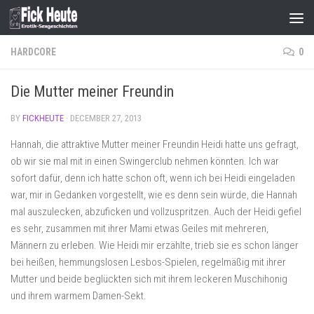
Skip to content
HARDCORE
0
Die Mutter meiner Freundin
BY
FICKHEUTE
·
DECEMBER 27, 2013
Hannah, die attraktive Mutter meiner Freundin Heidi hatte uns gefragt,
ob wir sie mal mit in einen Swingerclub nehmen könnten. Ich war
sofort dafür, denn ich hatte schon oft, wenn ich bei Heidi eingeladen
war, mir in Gedanken vorgestellt, wie es denn sein würde, die Hannah
mal auszulecken, abzuficken und vollzuspritzen. Auch der Heidi gefiel
es sehr, zusammen mit ihrer Mami etwas Geiles mit mehreren,
Männern zu erleben. Wie Heidi mir erzählte, trieb sie es schon länger
bei heißen, hemmungslosen Lesbos-Spielen, regelmäßig mit ihrer
Mutter und beide beglückten sich mit ihrem leckeren Muschihonig
und ihrem warmem Damen-Sekt.