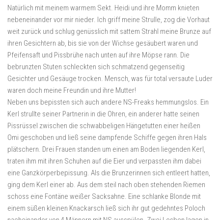
Natürlich mit meinem warmem Sekt. Heidi und ihre Momm knieten
nebeneinander vor mir nieder. Ich griff meine Strulle, zog die Vorhaut
weit zurück und schlug genüsslich mit sattem Strahl meine Brunze auf
ihren Gesichtern ab, bis sie von der Wichse gesäubert waren und
Pfeifensaft und Pissbrühe nach unten auf ihre Möpse rann. Die
bebrunzten Stuten schleckten sich schmatzend gegenseitig
Gesichter und Gesäuge trocken. Mensch, was für total versaute Luder
waren doch meine Freundin und ihre Mutter!
Neben uns bepissten sich auch andere NS-Freaks hemmungslos. Ein
Kerl strullte seiner Partnerin in die Ohren, ein anderer hatte seinen
Pissrüssel zwischen die schwabbeligen Hängetutten einer heißen
Omi geschoben und ließ seine dampfende Schiffe gegen ihren Hals
plätschern. Drei Frauen standen um einen am Boden liegenden Kerl,
traten ihm mit ihren Schuhen auf die Eier und verpassten ihm dabei
eine Ganzkörperbepissung. Als die Brunzerinnen sich entleert hatten,
ging dem Kerl einer ab. Aus dem steil nach oben stehenden Riemen
schoss eine Fontäne weißer Sacksahne. Eine schlanke Blonde mit
einem süßen kleinen Knackarsch ließ sich ihr gut gedehntes Poloch