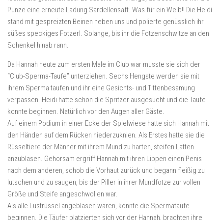
Punze eine erneute Ladung Sardellensaft. Was für ein Weib!! Die Heidi
stand mit gespreizten Beinen neben uns und polierte genüsslich ihr
süßes speckiges Fotzerl. Solange, bis ihr die Fotzenschwitze an den
Schenkel hinab rann.
Da Hannah heute zum ersten Male im Club war musste sie sich der
“Club-Sperma-Taufe” unterziehen. Sechs Hengste werden sie mit
ihrem Sperma taufen und ihr eine Gesichts- und Tittenbesamung
verpassen. Heidi hatte schon die Spritzer ausgesucht und die Taufe
konnte beginnen. Natürlich vor den Augen aller Gäste.
Auf einem Podium in einer Ecke der Spielwiese hatte sich Hannah mit
den Händen auf dem Rücken niederzuknien. Als Erstes hatte sie die
Rüsseltiere der Männer mit ihrem Mund zu harten, steifen Latten
anzublasen. Gehorsam ergriff Hannah mit ihren Lippen einen Penis
nach dem anderen, schob die Vorhaut zurück und begann fleißig zu
lutschen und zu saugen, bis der Piller in ihrer Mundfotze zur vollen
Größe und Steife angeschwollen war.
Als alle Lustrüssel angeblasen waren, konnte die Spermataufe
beginnen. Die Täufer platzierten sich vor der Hannah, brachten ihre