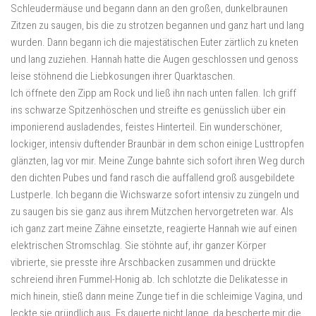
Schleudermäuse und begann dann an den großen, dunkelbraunen
Zitzen zu saugen, bis die zu strotzen begannen und ganz hart und lang
wurden. Dann begann ich die majestätischen Euter zärtlich zu kneten
und lang zuziehen. Hannah hatte die Augen geschlossen und genoss
leise stöhnend die Liebkosungen ihrer Quarktaschen.
Ich öffnete den Zipp am Rock und ließ ihn nach unten fallen. Ich griff
ins schwarze Spitzenhöschen und streifte es genüsslich über ein
imponierend ausladendes, feistes Hinterteil. Ein wunderschöner,
lockiger, intensiv duftender Braunbär in dem schon einige Lusttropfen
glänzten, lag vor mir. Meine Zunge bahnte sich sofort ihren Weg durch
den dichten Pubes und fand rasch die auffallend groß ausgebildete
Lustperle. Ich begann die Wichswarze sofort intensiv zu züngeln und
zu saugen bis sie ganz aus ihrem Mützchen hervorgetreten war. Als
ich ganz zart meine Zähne einsetzte, reagierte Hannah wie auf einen
elektrischen Stromschlag. Sie stöhnte auf, ihr ganzer Körper
vibrierte, sie presste ihre Arschbacken zusammen und drückte
schreiend ihren Fummel-Honig ab. Ich schlotzte die Delikatesse in
mich hinein, stieß dann meine Zunge tief in die schleimige Vagina, und
leckte sie gründlich aus. Es dauerte nicht lange, da bescherte mir die