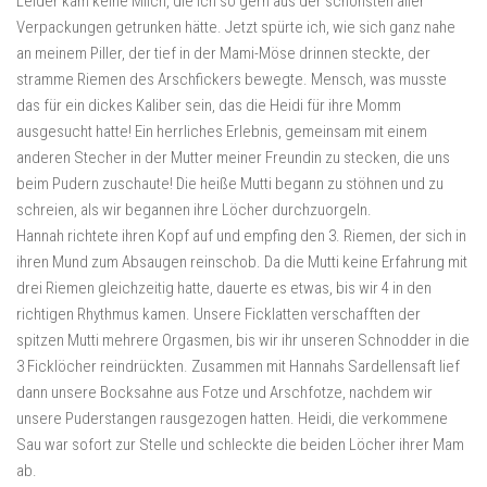
Leider kam keine Milch, die ich so gern aus der schönsten aller
Verpackungen getrunken hätte. Jetzt spürte ich, wie sich ganz nahe
an meinem Piller, der tief in der Mami-Möse drinnen steckte, der
stramme Riemen des Arschfickers bewegte. Mensch, was musste
das für ein dickes Kaliber sein, das die Heidi für ihre Momm
ausgesucht hatte! Ein herrliches Erlebnis, gemeinsam mit einem
anderen Stecher in der Mutter meiner Freundin zu stecken, die uns
beim Pudern zuschaute! Die heiße Mutti begann zu stöhnen und zu
schreien, als wir begannen ihre Löcher durchzuorgeln.
Hannah richtete ihren Kopf auf und empfing den 3. Riemen, der sich in
ihren Mund zum Absaugen reinschob. Da die Mutti keine Erfahrung mit
drei Riemen gleichzeitig hatte, dauerte es etwas, bis wir 4 in den
richtigen Rhythmus kamen. Unsere Ficklatten verschafften der
spitzen Mutti mehrere Orgasmen, bis wir ihr unseren Schnodder in die
3 Ficklöcher reindrückten. Zusammen mit Hannahs Sardellensaft lief
dann unsere Bocksahne aus Fotze und Arschfotze, nachdem wir
unsere Puderstangen rausgezogen hatten. Heidi, die verkommene
Sau war sofort zur Stelle und schleckte die beiden Löcher ihrer Mam
ab.