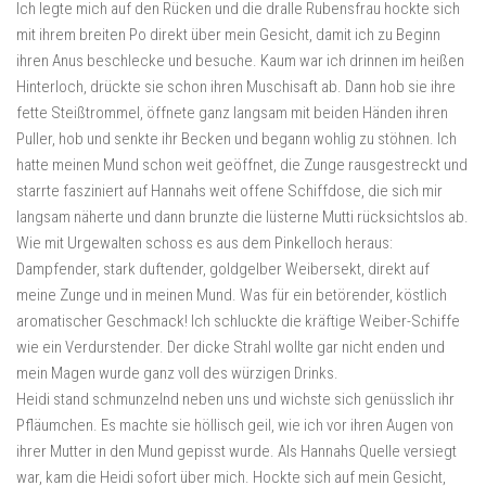
Ich legte mich auf den Rücken und die dralle Rubensfrau hockte sich
mit ihrem breiten Po direkt über mein Gesicht, damit ich zu Beginn
ihren Anus beschlecke und besuche. Kaum war ich drinnen im heißen
Hinterloch, drückte sie schon ihren Muschisaft ab. Dann hob sie ihre
fette Steißtrommel, öffnete ganz langsam mit beiden Händen ihren
Puller, hob und senkte ihr Becken und begann wohlig zu stöhnen. Ich
hatte meinen Mund schon weit geöffnet, die Zunge rausgestreckt und
starrte fasziniert auf Hannahs weit offene Schiffdose, die sich mir
langsam näherte und dann brunzte die lüsterne Mutti rücksichtslos ab.
Wie mit Urgewalten schoss es aus dem Pinkelloch heraus:
Dampfender, stark duftender, goldgelber Weibersekt, direkt auf
meine Zunge und in meinen Mund. Was für ein betörender, köstlich
aromatischer Geschmack! Ich schluckte die kräftige Weiber-Schiffe
wie ein Verdurstender. Der dicke Strahl wollte gar nicht enden und
mein Magen wurde ganz voll des würzigen Drinks.
Heidi stand schmunzelnd neben uns und wichste sich genüsslich ihr
Pfläumchen. Es machte sie höllisch geil, wie ich vor ihren Augen von
ihrer Mutter in den Mund gepisst wurde. Als Hannahs Quelle versiegt
war, kam die Heidi sofort über mich. Hockte sich auf mein Gesicht,