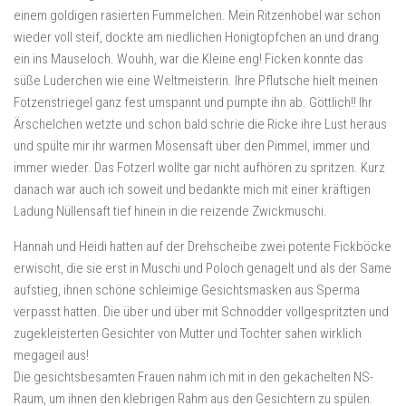
einem goldigen rasierten Fummelchen. Mein Ritzenhobel war schon
wieder voll steif, dockte am niedlichen Honigtöpfchen an und drang
ein ins Mauseloch. Wouhh, war die Kleine eng! Ficken konnte das
süße Luderchen wie eine Weltmeisterin. Ihre Pflutsche hielt meinen
Fotzenstriegel ganz fest umspannt und pumpte ihn ab. Göttlich!! Ihr
Ärschelchen wetzte und schon bald schrie die Ricke ihre Lust heraus
und spülte mir ihr warmen Mösensaft über den Pimmel, immer und
immer wieder. Das Fotzerl wollte gar nicht aufhören zu spritzen. Kurz
danach war auch ich soweit und bedankte mich mit einer kräftigen
Ladung Nüllensaft tief hinein in die reizende Zwickmuschi.
Hannah und Heidi hatten auf der Drehscheibe zwei potente Fickböcke
erwischt, die sie erst in Muschi und Poloch genagelt und als der Same
aufstieg, ihnen schöne schleimige Gesichtsmasken aus Sperma
verpasst hatten. Die über und über mit Schnodder vollgespritzten und
zugekleisterten Gesichter von Mutter und Tochter sahen wirklich
megageil aus!
Die gesichtsbesamten Frauen nahm ich mit in den gekachelten NS-
Raum, um ihnen den klebrigen Rahm aus den Gesichtern zu spülen.