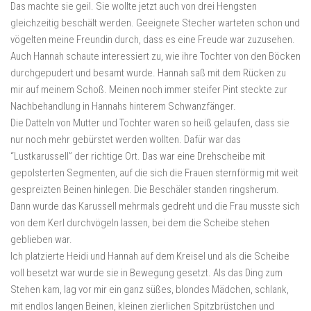
Das machte sie geil. Sie wollte jetzt auch von drei Hengsten
gleichzeitig beschält werden. Geeignete Stecher warteten schon und
vögelten meine Freundin durch, dass es eine Freude war zuzusehen.
Auch Hannah schaute interessiert zu, wie ihre Tochter von den Böcken
durchgepudert und besamt wurde. Hannah saß mit dem Rücken zu
mir auf meinem Schoß. Meinen noch immer steifer Pint steckte zur
Nachbehandlung in Hannahs hinterem Schwanzfänger.
Die Datteln von Mutter und Tochter waren so heiß gelaufen, dass sie
nur noch mehr gebürstet werden wollten. Dafür war das
“Lustkarussell” der richtige Ort. Das war eine Drehscheibe mit
gepolsterten Segmenten, auf die sich die Frauen sternförmig mit weit
gespreizten Beinen hinlegen. Die Beschäler standen ringsherum.
Dann wurde das Karussell mehrmals gedreht und die Frau musste sich
von dem Kerl durchvögeln lassen, bei dem die Scheibe stehen
geblieben war.
Ich platzierte Heidi und Hannah auf dem Kreisel und als die Scheibe
voll besetzt war wurde sie in Bewegung gesetzt. Als das Ding zum
Stehen kam, lag vor mir ein ganz süßes, blondes Mädchen, schlank,
mit endlos langen Beinen, kleinen zierlichen Spitzbrüstchen und