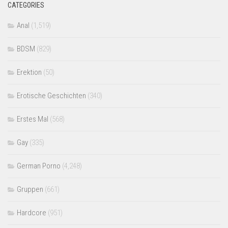
CATEGORIES
Anal
(1,519)
BDSM
(829)
Erektion
(50)
Erotische Geschichten
(340)
Erstes Mal
(568)
Gay
(335)
German Porno
(4,248)
Gruppen
(661)
Hardcore
(951)