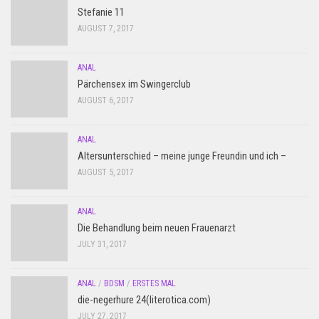
Stefanie 11
AUGUST 7, 2017
ANAL
Pärchensex im Swingerclub
AUGUST 6, 2017
ANAL
Altersunterschied – meine junge Freundin und ich –
AUGUST 5, 2017
ANAL
Die Behandlung beim neuen Frauenarzt
JULY 31, 2017
ANAL
/
BDSM
/
ERSTES MAL
die-negerhure 24(literotica.com)
JULY 27, 2017