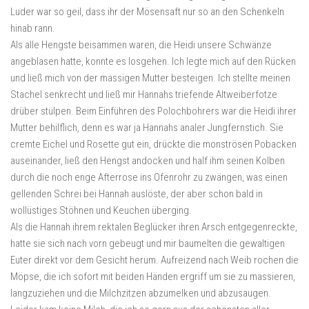
Luder war so geil, dass ihr der Mösensaft nur so an den Schenkeln
hinab rann.
Als alle Hengste beisammen waren, die Heidi unsere Schwänze
angeblasen hatte, konnte es losgehen. Ich legte mich auf den Rücken
und ließ mich von der massigen Mutter besteigen. Ich stellte meinen
Stachel senkrecht und ließ mir Hannahs triefende Altweiberfotze
drüber stülpen. Beim Einführen des Polochbohrers war die Heidi ihrer
Mutter behilflich, denn es war ja Hannahs analer Jungfernstich. Sie
cremte Eichel und Rosette gut ein, drückte die monströsen Pobacken
auseinander, ließ den Hengst andocken und half ihm seinen Kolben
durch die noch enge Afterrose ins Ofenrohr zu zwängen, was einen
gellenden Schrei bei Hannah auslöste, der aber schon bald in
wollüstiges Stöhnen und Keuchen überging.
Als die Hannah ihrem rektalen Beglücker ihren Arsch entgegenreckte,
hatte sie sich nach vorn gebeugt und mir baumelten die gewaltigen
Euter direkt vor dem Gesicht herum. Aufreizend nach Weib rochen die
Möpse, die ich sofort mit beiden Händen ergriff um sie zu massieren,
langzuziehen und die Milchzitzen abzumelken und abzusaugen.