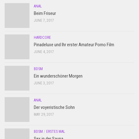
ANAL
Beim Friseur
JUNE 7, 2017
HARDCORE
Pinadeluxe und Ihr erster Amateur Porno Film
JUNE 4, 2017
BDSM
Ein wunderschöner Morgen
JUNE 3, 2017
ANAL
Der voyeristische Sohn
MAY 29, 2017
BDSM
/
ERSTES MAL
Sex in der Sauna