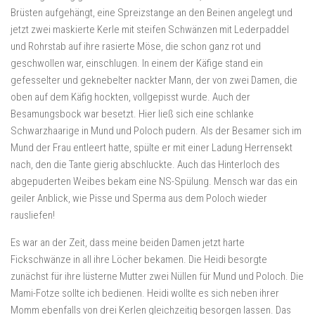
Brüsten aufgehängt, eine Spreizstange an den Beinen angelegt und
jetzt zwei maskierte Kerle mit steifen Schwänzen mit Lederpaddel
und Rohrstab auf ihre rasierte Möse, die schon ganz rot und
geschwollen war, einschlugen. In einem der Käfige stand ein
gefesselter und geknebelter nackter Mann, der von zwei Damen, die
oben auf dem Käfig hockten, vollgepisst wurde. Auch der
Besamungsbock war besetzt. Hier ließ sich eine schlanke
Schwarzhaarige in Mund und Poloch pudern. Als der Besamer sich im
Mund der Frau entleert hatte, spülte er mit einer Ladung Herrensekt
nach, den die Tante gierig abschluckte. Auch das Hinterloch des
abgepuderten Weibes bekam eine NS-Spülung. Mensch war das ein
geiler Anblick, wie Pisse und Sperma aus dem Poloch wieder
rausliefen!
Es war an der Zeit, dass meine beiden Damen jetzt harte
Fickschwänze in all ihre Löcher bekamen. Die Heidi besorgte
zunächst für ihre lüsterne Mutter zwei Nüllen für Mund und Poloch. Die
Mami-Fotze sollte ich bedienen. Heidi wollte es sich neben ihrer
Momm ebenfalls von drei Kerlen gleichzeitig besorgen lassen. Das