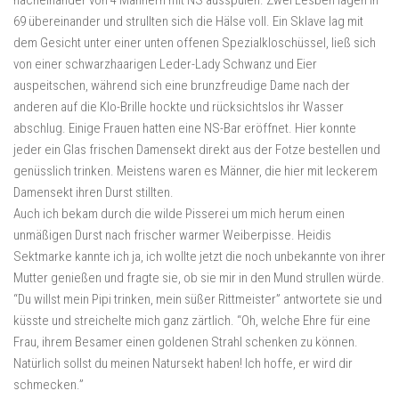
nacheinander von 4 Männern mit NS ausspülen. Zwei Lesben lagen in
69 übereinander und strullten sich die Hälse voll. Ein Sklave lag mit
dem Gesicht unter einer unten offenen Spezialkloschüssel, ließ sich
von einer schwarzhaarigen Leder-Lady Schwanz und Eier
auspeitschen, während sich eine brunzfreudige Dame nach der
anderen auf die Klo-Brille hockte und rücksichtslos ihr Wasser
abschlug. Einige Frauen hatten eine NS-Bar eröffnet. Hier konnte
jeder ein Glas frischen Damensekt direkt aus der Fotze bestellen und
genüsslich trinken. Meistens waren es Männer, die hier mit leckerem
Damensekt ihren Durst stillten.
Auch ich bekam durch die wilde Pisserei um mich herum einen
unmäßigen Durst nach frischer warmer Weiberpisse. Heidis
Sektmarke kannte ich ja, ich wollte jetzt die noch unbekannte von ihrer
Mutter genießen und fragte sie, ob sie mir in den Mund strullen würde.
“Du willst mein Pipi trinken, mein süßer Rittmeister” antwortete sie und
küsste und streichelte mich ganz zärtlich. “Oh, welche Ehre für eine
Frau, ihrem Besamer einen goldenen Strahl schenken zu können.
Natürlich sollst du meinen Natursekt haben! Ich hoffe, er wird dir
schmecken.”