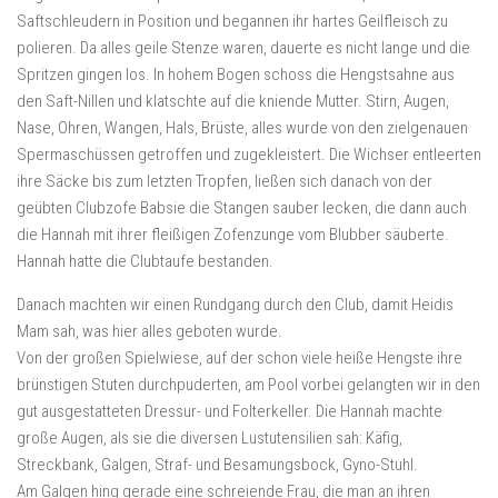
Saftschleudern in Position und begannen ihr hartes Geilfleisch zu
polieren. Da alles geile Stenze waren, dauerte es nicht lange und die
Spritzen gingen los. In hohem Bogen schoss die Hengstsahne aus
den Saft-Nillen und klatschte auf die kniende Mutter. Stirn, Augen,
Nase, Ohren, Wangen, Hals, Brüste, alles wurde von den zielgenauen
Spermaschüssen getroffen und zugekleistert. Die Wichser entleerten
ihre Säcke bis zum letzten Tropfen, ließen sich danach von der
geübten Clubzofe Babsie die Stangen sauber lecken, die dann auch
die Hannah mit ihrer fleißigen Zofenzunge vom Blubber säuberte.
Hannah hatte die Clubtaufe bestanden.
Danach machten wir einen Rundgang durch den Club, damit Heidis
Mam sah, was hier alles geboten wurde.
Von der großen Spielwiese, auf der schon viele heiße Hengste ihre
brünstigen Stuten durchpuderten, am Pool vorbei gelangten wir in den
gut ausgestatteten Dressur- und Folterkeller. Die Hannah machte
große Augen, als sie die diversen Lustutensilien sah: Käfig,
Streckbank, Galgen, Straf- und Besamungsbock, Gyno-Stuhl.
Am Galgen hing gerade eine schreiende Frau, die man an ihren