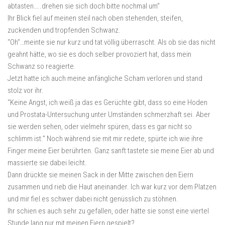
abtasten…..drehen sie sich doch bitte nochmal um”
Ihr Blick fiel auf meinen steil nach oben stehenden, steifen,
zuckenden und tropfenden Schwanz.
“Oh”…meinte sie nur kurz und tat völlig überrascht. Als ob sie das nicht
geahnt hätte, wo sie es doch selber provoziert hat, dass mein
Schwanz so reagierte.
Jetzt hatte ich auch meine anfängliche Scham verloren und stand
stolz vor ihr.
“Keine Angst, ich weiß ja das es Gerüchte gibt, dass so eine Hoden
und Prostata-Untersuchung unter Umständen schmerzhaft sei. Aber
sie werden sehen, oder vielmehr spüren, dass es gar nicht so
schlimm ist.” Noch während sie mit mir redete, spürte ich wie ihre
Finger meine Eier berührten. Ganz sanft tastete sie meine Eier ab und
massierte sie dabei leicht.
Dann drückte sie meinen Sack in der Mitte zwischen den Eiern
zusammen und rieb die Haut aneinander. Ich war kurz vor dem Platzen
und mir fiel es schwer dabei nicht genüsslich zu stöhnen.
Ihr schien es auch sehr zu gefallen, oder hätte sie sonst eine viertel
Stunde lang nur mit meinen Eiern gespielt?