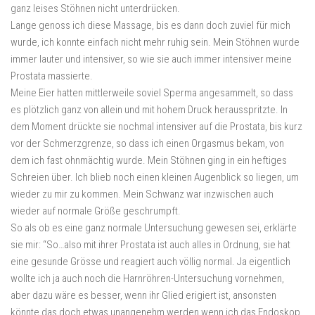
ganz leises Stöhnen nicht unterdrücken.
Lange genoss ich diese Massage, bis es dann doch zuviel für mich
wurde, ich konnte einfach nicht mehr ruhig sein. Mein Stöhnen wurde
immer lauter und intensiver, so wie sie auch immer intensiver meine
Prostata massierte.
Meine Eier hatten mittlerweile soviel Sperma angesammelt, so dass
es plötzlich ganz von allein und mit hohem Druck herausspritzte. In
dem Moment drückte sie nochmal intensiver auf die Prostata, bis kurz
vor der Schmerzgrenze, so dass ich einen Orgasmus bekam, von
dem ich fast ohnmächtig wurde. Mein Stöhnen ging in ein heftiges
Schreien über. Ich blieb noch einen kleinen Augenblick so liegen, um
wieder zu mir zu kommen. Mein Schwanz war inzwischen auch
wieder auf normale Größe geschrumpft.
So als ob es eine ganz normale Untersuchung gewesen sei, erklärte
sie mir: “So…also mit ihrer Prostata ist auch alles in Ordnung, sie hat
eine gesunde Grösse und reagiert auch völlig normal. Ja eigentlich
wollte ich ja auch noch die Harnröhren-Untersuchung vornehmen,
aber dazu wäre es besser, wenn ihr Glied erigiert ist, ansonsten
könnte das doch etwas unangenehm werden wenn ich das Endoskop