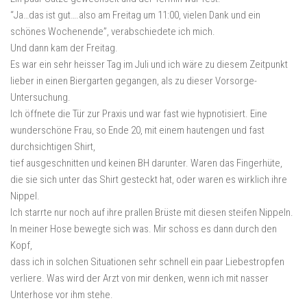
“Ja…das ist gut….also am Freitag um 11:00, vielen Dank und ein
schönes Wochenende”, verabschiedete ich mich.
Und dann kam der Freitag.
Es war ein sehr heisser Tag im Juli und ich wäre zu diesem Zeitpunkt
lieber in einen Biergarten gegangen, als zu dieser Vorsorge-
Untersuchung.
Ich öffnete die Tür zur Praxis und war fast wie hypnotisiert. Eine
wunderschöne Frau, so Ende 20, mit einem hautengen und fast
durchsichtigen Shirt,
tief ausgeschnitten und keinen BH darunter. Waren das Fingerhüte,
die sie sich unter das Shirt gesteckt hat, oder waren es wirklich ihre
Nippel.
Ich starrte nur noch auf ihre prallen Brüste mit diesen steifen Nippeln.
In meiner Hose bewegte sich was. Mir schoss es dann durch den
Kopf,
dass ich in solchen Situationen sehr schnell ein paar Liebestropfen
verliere. Was wird der Arzt von mir denken, wenn ich mit nasser
Unterhose vor ihm stehe.