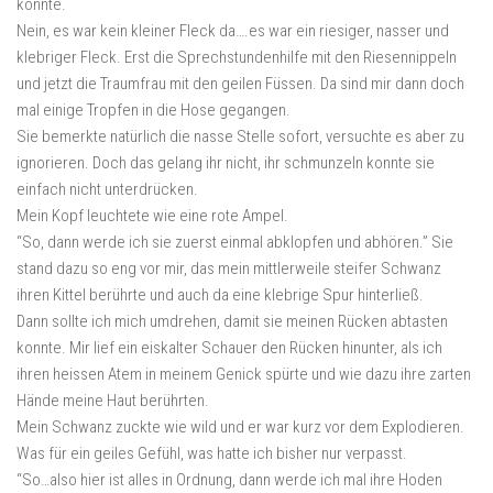
könnte.
Nein, es war kein kleiner Fleck da….es war ein riesiger, nasser und
klebriger Fleck. Erst die Sprechstundenhilfe mit den Riesennippeln
und jetzt die Traumfrau mit den geilen Füssen. Da sind mir dann doch
mal einige Tropfen in die Hose gegangen.
Sie bemerkte natürlich die nasse Stelle sofort, versuchte es aber zu
ignorieren. Doch das gelang ihr nicht, ihr schmunzeln konnte sie
einfach nicht unterdrücken.
Mein Kopf leuchtete wie eine rote Ampel.
“So, dann werde ich sie zuerst einmal abklopfen und abhören.” Sie
stand dazu so eng vor mir, das mein mittlerweile steifer Schwanz
ihren Kittel berührte und auch da eine klebrige Spur hinterließ.
Dann sollte ich mich umdrehen, damit sie meinen Rücken abtasten
konnte. Mir lief ein eiskalter Schauer den Rücken hinunter, als ich
ihren heissen Atem in meinem Genick spürte und wie dazu ihre zarten
Hände meine Haut berührten.
Mein Schwanz zuckte wie wild und er war kurz vor dem Explodieren.
Was für ein geiles Gefühl, was hatte ich bisher nur verpasst.
“So…also hier ist alles in Ordnung, dann werde ich mal ihre Hoden