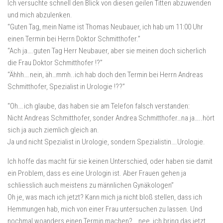
Ich versuchte schnell den Blick von diesen geilen Titten abzuwenden
und mich abzulenken.
“Guten Tag, mein Name ist Thomas Neubauer, ich hab um 11:00 Uhr
einen Termin bei Herrn Doktor Schmitthofer.”
“Ach ja….guten Tag Herr Neubauer, aber sie meinen doch sicherlich
die Frau Doktor Schmitthofer !?”
“Ähhh….nein, äh…mmh..ich hab doch den Termin bei Herrn Andreas
Schmitthofer, Spezialist in Urologie !??”
“Oh….ich glaube, das haben sie am Telefon falsch verstanden:
Nicht Andreas Schmitthofer, sonder Andrea Schmitthofer…na ja…..hört
sich ja auch ziemlich gleich an.
Ja und nicht Spezialist in Urologie, sondern Spezialistin….Urologie.
Ich hoffe das macht für sie keinen Unterschied, oder haben sie damit
ein Problem, dass es eine Urologin ist. Aber Frauen gehen ja
schliesslich auch meistens zu männlichen Gynäkologen”
Oh je, was mach ich jetzt? Kann mich ja nicht bloß stellen, dass ich
Hemmungen hab, mich von einer Frau untersuchen zu lassen. Und
nochmal woanders einen Termin machen?….nee, ich bring das jetzt