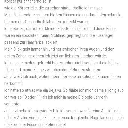
Körper nur annähernd so ist,
wie die Körperteile, die zu sehen sind…..stellte ich mir vor
Mein Blick endete an ihren bloßen Füssen die nur durch den schmalen
Riemen der Gesundheitslatschen bedeckt waren.
Ich gebe zu, das ich ein kleiner Fussfetischist bin und diese Füsse
waren ein absoluter Traum. Schlank, gepflegt und die Fussnägel
passend zur Haarfarbe lackiert.
Mein Blick geht immer hin und her zwischen ihren Augen und den
geilen Zehen, an denen ich jetzt am liebsten lutschen würde.
Ich musste mich regelrecht beherrschen nicht vor ihr auf die Knie zu
fallen und meine Zunge zwischen ihre Zehen zu stecken.
Jetzt weiß ich auch, woher mein Interesse an schönen Frauenfüssen
herkommt.
Ich hatte so etwas wie ein Deja vu. So fühlte ich mich damals, ich glaub
ich war so 10 oder 11, als ich mich in meine Biologie-Lehrerin
verliebte.
Ja…jetzt sehe ich sie wieder bildlich vor mir, was für eine Ähnlichkeit
mit der Ärztin. Auch die Füsse….genau der gleiche Nagellack und auch
die Form der Füsse und Zehennägel.