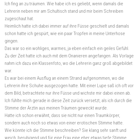
Ich fing an zu träumen. Wie habe ich es geliebt, wenn damals die
Lehrerin neben mir am Schultisch stand und mir beim Schreiben
zugeschaut hat.
Heimlich hatte ich dabei immer auf ihre Füsse geschielt und damals
schon hatte ich gespürt, wie ein paar Tropfen in meine Unterhose
gingen.
Das war so ein wohliges, warmes, ja eben einfach ein geiles Gefühl.
Zu der Zeit hatte ich auch mit dem Onanieren angefangen. Als Vorlage
nahm ich dazu ein Klassenfoto, wo die Lehrerin ganz groß abgebildet
war.
Es war bei einem Ausflug an einem Strand aufgenommen, wo die
Lehrerin ihre Schuhe ausgezogen hatte. Mit einer Lupe saß ich oft vor
dem Bild, betrachtete nur ihre Füsse und wichste mir dabei einen ab.
Ich fühlte mich gerade in diese Zeit zurück versetzt, als ich durch die
Stimme der Ärztin aus meinen Träumen geweckt wurde.
Hatte ich schon erwähnt, dass sie nicht nur einen Traumkörper,
sondern auch noch so etwas von einer erotischen Stimme hatte.
Wie könnte ich die Stimme beschreiben? Sie klang sehr sanft und
weich, beruhigend und für eine Frau eine eher etwas tiefe Stimme.