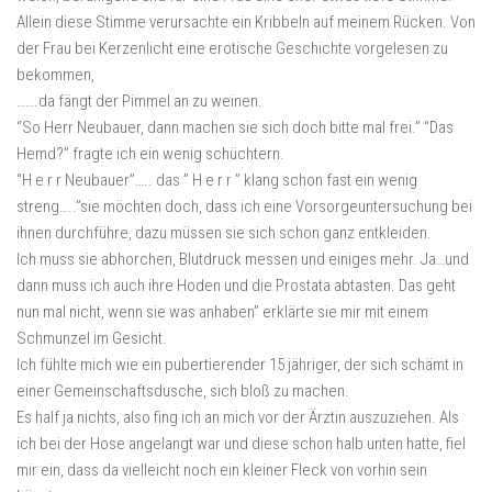
Allein diese Stimme verursachte ein Kribbeln auf meinem Rücken. Von
der Frau bei Kerzenlicht eine erotische Geschichte vorgelesen zu
bekommen,
…….da fängt der Pimmel an zu weinen.
“So Herr Neubauer, dann machen sie sich doch bitte mal frei.” “Das
Hemd?” fragte ich ein wenig schüchtern.
“H e r r Neubauer”….. das ” H e r r ” klang schon fast ein wenig
streng…..”sie möchten doch, dass ich eine Vorsorgeuntersuchung bei
ihnen durchführe, dazu müssen sie sich schon ganz entkleiden.
Ich muss sie abhorchen, Blutdruck messen und einiges mehr. Ja…und
dann muss ich auch ihre Hoden und die Prostata abtasten. Das geht
nun mal nicht, wenn sie was anhaben” erklärte sie mir mit einem
Schmunzel im Gesicht.
Ich fühlte mich wie ein pubertierender 15 jähriger, der sich schämt in
einer Gemeinschaftsdusche, sich bloß zu machen.
Es half ja nichts, also fing ich an mich vor der Ärztin auszuziehen. Als
ich bei der Hose angelangt war und diese schon halb unten hatte, fiel
mir ein, dass da vielleicht noch ein kleiner Fleck von vorhin sein