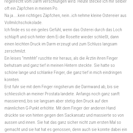
regelrecht vom Darm verschlungen wird. Heute stecke ich mir selber
oft ein Zäpfchen in meinen Po.
Na ja……kein richtiges Zäpfchen, nein…ich nehme kleine Ostereier aus
Vollmilchschokolade.
Ich finde es so ein geiles Gefühl, wenn das Osterei durch das Loch
schlüpft und sich hinter dem Ei die Rosette wieder schließt, dann
einen leichten Druck im Darm erzeugt und zum Schluss langsam
zerschmilzt.
Ein leises “mmhhh” ruschte mir heraus, als die Ärztin ihren Finger
behutsam und ganz tief in meinen Hintern steckte. Sie hatte so
schöne lange und schlanke Finger, die ganz tief in mich eindringen
konnten.
Erst fuhr sie mit dem Finger ringsherum die Darmwand ab, bis sie
schliesslich an meiner Prostata landete. Anfangs noch ganz sanft
massierend, bis sie langsam aber stetig den Druck auf den
männlichen G-Punkt erhöhte. Mit dem Finger der anderen Hand
drückte sie von hinten gegen den Sackansatz und massierte so von
aussen und innen. Sie hat das ganz sicher nicht zum ersten Mal so
gemacht und sie hat hat es genossen, denn auch sie konnte dabei ein