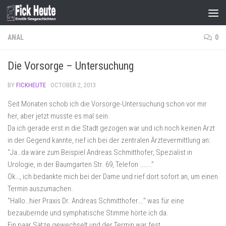
Skip to content
ANAL
0
Die Vorsorge – Untersuchung
BY
FICKHEUTE
·
OCTOBER 2, 2013
Seit Monaten schob ich die Vorsorge-Untersuchung schon vor mir
her, aber jetzt musste es mal sein.
Da ich gerade erst in die Stadt gezogen war und ich noch keinen Arzt
in der Gegend kannte, rief ich bei der zentralen Ärztevermittlung an:
“Ja…da wäre zum Beispiel Andreas Schmitthofer, Spezialist in
Urologie, in der Baumgarten Str. 69, Telefon ……..”
Ok…, ich bedankte mich bei der Dame und rief dort sofort an, um einen
Termin auszumachen.
“Hallo…hier Praxis Dr. Andreas Schmitthofer….” was für eine
bezaubernde und symphatische Stimme hörte ich da.
Ein paar Sätze gewechselt und der Termin war fest.