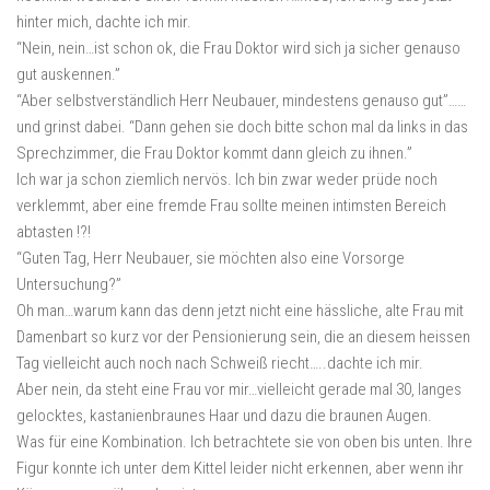
hinter mich, dachte ich mir.
“Nein, nein…ist schon ok, die Frau Doktor wird sich ja sicher genauso
gut auskennen.”
“Aber selbstverständlich Herr Neubauer, mindestens genauso gut”……
und grinst dabei. “Dann gehen sie doch bitte schon mal da links in das
Sprechzimmer, die Frau Doktor kommt dann gleich zu ihnen.”
Ich war ja schon ziemlich nervös. Ich bin zwar weder prüde noch
verklemmt, aber eine fremde Frau sollte meinen intimsten Bereich
abtasten !?!
“Guten Tag, Herr Neubauer, sie möchten also eine Vorsorge
Untersuchung?”
Oh man…warum kann das denn jetzt nicht eine hässliche, alte Frau mit
Damenbart so kurz vor der Pensionierung sein, die an diesem heissen
Tag vielleicht auch noch nach Schweiß riecht…..dachte ich mir.
Aber nein, da steht eine Frau vor mir…vielleicht gerade mal 30, langes
gelocktes, kastanienbraunes Haar und dazu die braunen Augen.
Was für eine Kombination. Ich betrachtete sie von oben bis unten. Ihre
Figur konnte ich unter dem Kittel leider nicht erkennen, aber wenn ihr