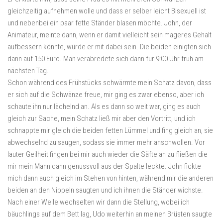
gleichzeitig aufnehmen wolle und dass er selber leicht Bisexuell ist
und nebenbei ein paar fette Ständer blasen möchte. John, der
Animateur, meinte dann, wenn er damit vielleicht sein mageres Gehalt
aufbessern könnte, würde er mit dabei sein. Die beiden einigten sich
dann auf 150 Euro. Man verabredete sich dann für 9:00 Uhr früh am
nächsten Tag.
Schon während des Frühstücks schwärmte mein Schatz davon, dass
er sich auf die Schwänze freue, mir ging es zwar ebenso, aber ich
schaute ihn nur lächelnd an. Als es dann so weit war, ging es auch
gleich zur Sache, mein Schatz ließ mir aber den Vortritt, und ich
schnappte mir gleich die beiden fetten Lümmel und fing gleich an, sie
abwechselnd zu saugen, sodass sie immer mehr anschwollen. Vor
lauter Geilheit fingen bei mir auch wieder die Säfte an zu fließen die
mir mein Mann dann genussvoll aus der Spalte leckte. John fickte
mich dann auch gleich im Stehen von hinten, während mir die anderen
beiden an den Nippeln saugten und ich ihnen die Ständer wichste.
Nach einer Weile wechselten wir dann die Stellung, wobei ich
bäuchlings auf dem Bett lag, Udo weiterhin an meinen Brüsten saugte