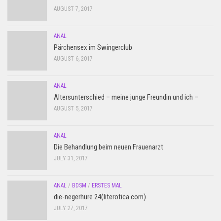
AUGUST 7, 2017
ANAL
Pärchensex im Swingerclub
AUGUST 6, 2017
ANAL
Altersunterschied – meine junge Freundin und ich –
AUGUST 5, 2017
ANAL
Die Behandlung beim neuen Frauenarzt
JULY 31, 2017
ANAL
/
BDSM
/
ERSTES MAL
die-negerhure 24(literotica.com)
JULY 27, 2017