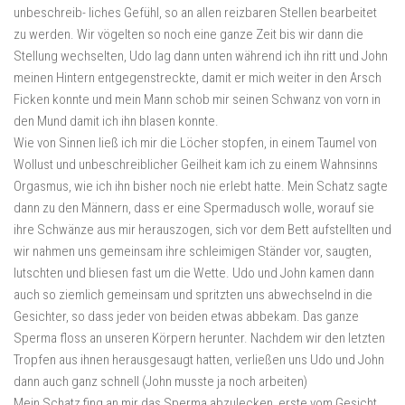
unbeschreib- liches Gefühl, so an allen reizbaren Stellen bearbeitet
zu werden. Wir vögelten so noch eine ganze Zeit bis wir dann die
Stellung wechselten, Udo lag dann unten während ich ihn ritt und John
meinen Hintern entgegenstreckte, damit er mich weiter in den Arsch
Ficken konnte und mein Mann schob mir seinen Schwanz von vorn in
den Mund damit ich ihn blasen konnte.
Wie von Sinnen ließ ich mir die Löcher stopfen, in einem Taumel von
Wollust und unbeschreiblicher Geilheit kam ich zu einem Wahnsinns
Orgasmus, wie ich ihn bisher noch nie erlebt hatte. Mein Schatz sagte
dann zu den Männern, dass er eine Spermadusch wolle, worauf sie
ihre Schwänze aus mir herauszogen, sich vor dem Bett aufstellten und
wir nahmen uns gemeinsam ihre schleimigen Ständer vor, saugten,
lutschten und bliesen fast um die Wette. Udo und John kamen dann
auch so ziemlich gemeinsam und spritzten uns abwechselnd in die
Gesichter, so dass jeder von beiden etwas abbekam. Das ganze
Sperma floss an unseren Körpern herunter. Nachdem wir den letzten
Tropfen aus ihnen herausgesaugt hatten, verließen uns Udo und John
dann auch ganz schnell (John musste ja noch arbeiten)
Mein Schatz fing an mir das Sperma abzulecken, erste vom Gesicht,