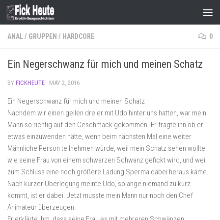
Skip to content
ANAL
/
GRUPPEN
/
HARDCORE
0
Ein Negerschwanz für mich und meinen Schatz
BY
FICKHEUTE
·
MAY 2, 2016
Ein Negerschwanz für mich und meinen Schatz
Nachdem wir einen geilen dreier mit Udo hinter uns hatten, war mein
Mann so richtig auf den Geschmack gekommen. Er fragte ihn ob er
etwas einzuwenden hätte, wenn beim nächsten Mal eine weiter
Männliche Person teilnehmen würde, weil mein Schatz sehen wollte
wie seine Frau von einem schwarzen Schwanz gefickt wird, und weil
zum Schluss eine noch größere Ladung Sperma dabei heraus käme.
Nach kurzer Überlegung meinte Udo, solange niemand zu kurz
kommt, ist er dabei. Jetzt musste mein Mann nur noch den Chef
Animateur überzeugen.
Er erklärte ihm, dass seine Frau es mit mehreren Schwänzen