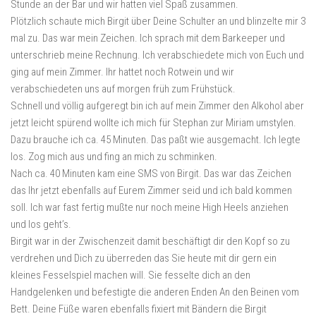
Stunde an der Bar und wir hatten viel Spaß zusammen.
Plötzlich schaute mich Birgit über Deine Schulter an und blinzelte mir 3
mal zu. Das war mein Zeichen. Ich sprach mit dem Barkeeper und
unterschrieb meine Rechnung. Ich verabschiedete mich von Euch und
ging auf mein Zimmer. Ihr hattet noch Rotwein und wir
verabschiedeten uns auf morgen früh zum Frühstück.
Schnell und völlig aufgeregt bin ich auf mein Zimmer den Alkohol aber
jetzt leicht spürend wollte ich mich für Stephan zur Miriam umstylen.
Dazu brauche ich ca. 45 Minuten. Das paßt wie ausgemacht. Ich legte
los. Zog mich aus und fing an mich zu schminken.
Nach ca. 40 Minuten kam eine SMS von Birgit. Das war das Zeichen
das Ihr jetzt ebenfalls auf Eurem Zimmer seid und ich bald kommen
soll. Ich war fast fertig mußte nur noch meine High Heels anziehen
und los geht’s.
Birgit war in der Zwischenzeit damit beschäftigt dir den Kopf so zu
verdrehen und Dich zu überreden das Sie heute mit dir gern ein
kleines Fesselspiel machen will. Sie fesselte dich an den
Handgelenken und befestigte die anderen Enden An den Beinen vom
Bett. Deine Füße waren ebenfalls fixiert mit Bändern die Birgit