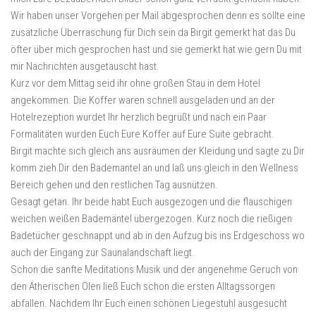
Wir haben unser Vorgehen per Mail abgesprochen denn es sollte eine
zusätzliche Überraschung für Dich sein da Birgit gemerkt hat das Du
öfter über mich gesprochen hast und sie gemerkt hat wie gern Du mit
mir Nachrichten ausgetauscht hast.
Kurz vor dem Mittag seid ihr ohne großen Stau in dem Hotel
angekommen. Die Koffer waren schnell ausgeladen und an der
Hotelrezeption wurdet Ihr herzlich begrüßt und nach ein Paar
Formalitäten wurden Euch Eure Koffer auf Eure Suite gebracht.
Birgit machte sich gleich ans ausräumen der Kleidung und sagte zu Dir
komm zieh Dir den Bademantel an und laß uns gleich in den Wellness
Bereich gehen und den restlichen Tag ausnützen.
Gesagt getan. Ihr beide habt Euch ausgezogen und die flauschigen
weichen weißen Bademäntel übergezogen. Kurz noch die rießigen
Badetücher geschnappt und ab in den Aufzug bis ins Erdgeschoss wo
auch der Eingang zur Saunalandschaft liegt.
Schon die sanfte Meditations Musik und der angenehme Geruch von
den Ätherischen Ölen ließ Euch schon die ersten Alltagssorgen
abfallen. Nachdem Ihr Euch einen schönen Liegestuhl ausgesucht