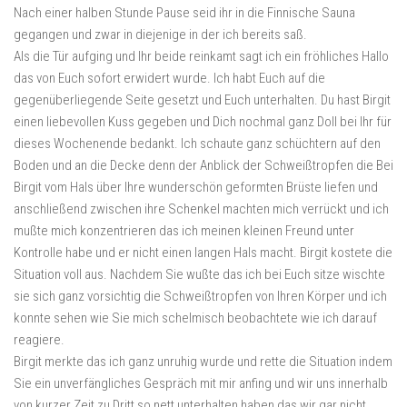
Nach einer halben Stunde Pause seid ihr in die Finnische Sauna
gegangen und zwar in diejenige in der ich bereits saß.
Als die Tür aufging und Ihr beide reinkamt sagt ich ein fröhliches Hallo
das von Euch sofort erwidert wurde. Ich habt Euch auf die
gegenüberliegende Seite gesetzt und Euch unterhalten. Du hast Birgit
einen liebevollen Kuss gegeben und Dich nochmal ganz Doll bei Ihr für
dieses Wochenende bedankt. Ich schaute ganz schüchtern auf den
Boden und an die Decke denn der Anblick der Schweißtropfen die Bei
Birgit vom Hals über Ihre wunderschön geformten Brüste liefen und
anschließend zwischen ihre Schenkel machten mich verrückt und ich
mußte mich konzentrieren das ich meinen kleinen Freund unter
Kontrolle habe und er nicht einen langen Hals macht. Birgit kostete die
Situation voll aus. Nachdem Sie wußte das ich bei Euch sitze wischte
sie sich ganz vorsichtig die Schweißtropfen von Ihren Körper und ich
konnte sehen wie Sie mich schelmisch beobachtete wie ich darauf
reagiere.
Birgit merkte das ich ganz unruhig wurde und rette die Situation indem
Sie ein unverfängliches Gespräch mit mir anfing und wir uns innerhalb
von kurzer Zeit zu Dritt so nett unterhalten haben das wir gar nicht