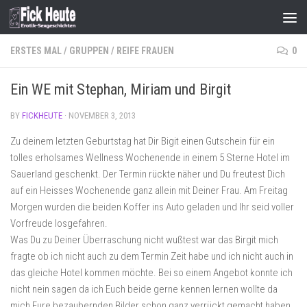
Skip to content
ERSTES MAL
/
GRUPPEN
/
REIFE FRAUEN
0
Ein WE mit Stephan, Miriam und Birgit
BY
FICKHEUTE
·
NOVEMBER 3, 2013
Zu deinem letzten Geburtstag hat Dir Bigit einen Gutschein für ein
tolles erholsames Wellness Wochenende in einem 5 Sterne Hotel im
Sauerland geschenkt. Der Termin rückte näher und Du freutest Dich
auf ein Heisses Wochenende ganz allein mit Deiner Frau. Am Freitag
Morgen wurden die beiden Koffer ins Auto geladen und Ihr seid voller
Vorfreude losgefahren.
Was Du zu Deiner Überraschung nicht wußtest war das Birgit mich
fragte ob ich nicht auch zu dem Termin Zeit habe und ich nicht auch in
das gleiche Hotel kommen möchte. Bei so einem Angebot konnte ich
nicht nein sagen da ich Euch beide gerne kennen lernen wollte da
mich Eure bezaubernden Bilder schon ganz verrückt gemacht haben.