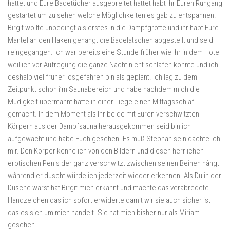
hattet und Eure Badetücher ausgebreitet hattet habt Ihr Euren Rungang
gestartet um zu sehen welche Möglichkeiten es gab zu entspannen.
Birgit wollte unbedingt als erstes in die Dampfgrotte und ihr habt Eure
Mäntel an den Haken gehängt die Badelatschen abgestellt und seid
reingegangen. Ich war bereits eine Stunde früher wie Ihr in dem Hotel
weil ich vor Aufregung die ganze Nacht nicht schlafen konnte und ich
deshalb viel früher losgefahren bin als geplant. Ich lag zu dem
Zeitpunkt schon i’m Saunabereich und habe nachdem mich die
Müdigkeit übermannt hatte in einer Liege einen Mittagsschlaf
gemacht. In dem Moment als Ihr beide mit Euren verschwitzten
Körpern aus der Dampfsauna herausgekommen seid bin ich
aufgewacht und habe Euch gesehen. Es muß Stephan sein dachte ich
mir. Den Körper kenne ich von den Bildern und diesen herrlichen
erotischen Penis der ganz verschwitzt zwischen seinen Beinen hângt
wâhrend er duscht würde ich jederzeit wieder erkennen. Als Du in der
Dusche warst hat Birgit mich erkannt und machte das verabredete
Handzeichen das ich sofort erwiderte damit wir sie auch sicher ist
das es sich um mich handelt. Sie hat mich bisher nur als Miriam
gesehen.