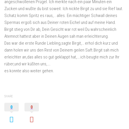
angeschwollenen Prügel. Ich merkte nach ein paar Minuten ein
Zucken und wußte du bist soweit. Ich nickte Birgit zu und sie Rief laut.
Schatz komm Spritz es raus,.. alles. Ein mächtiger Schwall deines
Spermas ergoß sich aus Deiner roten Eichel und auf meine Hand.
Birgit stieg von Dir ab, Dein Gesicht war rot weil Du wahrscheinlich
Atemnot hattest aber in Deinen Augen sah man erleichterung.
Das war die erste Runde Liebling,sagte Birgit,… erhol dich kurz und
dann holen wir uns den Rest von Deinem geilen Saft.Birgit sah mich
erleichter an,das alles so gut geklappt hat,….ich beugte mich zur Ihr
rüber,und wir küßten uns,….
es konnte also weiter gehen.
SHARE
0
0