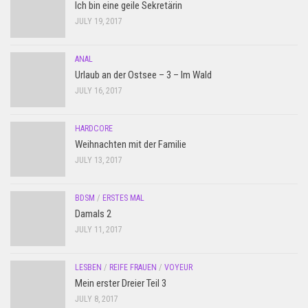
Ich bin eine geile Sekretärin
JULY 19, 2017
ANAL
Urlaub an der Ostsee – 3 – Im Wald
JULY 16, 2017
HARDCORE
Weihnachten mit der Familie
JULY 13, 2017
BDSM
/
ERSTES MAL
Damals 2
JULY 11, 2017
LESBEN
/
REIFE FRAUEN
/
VOYEUR
Mein erster Dreier Teil 3
JULY 8, 2017