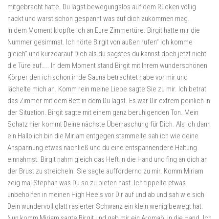
mitgebracht hatte. Du lagst bewegungslos auf dem Rücken völlig
nackt und warst schon gespannt was auf dich zukommen mag.
In dem Moment klopfte ich an Eure Zimmertüre. Birgit hatte mir die
Nummer gesimmst. Ich hörte Birgit von außen rufen” ich komme
gleich” und kurzdarauf Dich als du sagstes du kannst doch jetzt nicht
die Türe auf….. In dem Moment stand Birgit mit Ihrem wunderschönen
Körper den ich schon in de Sauna betrachtet habe vor mir und
lächelte mich an. Komm rein meine Liebe sagte Sie zu mir. Ich betrat
das Zimmer mit dem Bett in dem Du lagst. Es war Dir extrem peinlich in
der Situation. Birgit sagte mit einem ganz beruhigenden Ton. Mein
Schatz hier kommt Deine nâchste Überraschung für Dich. Als ich dann
ein Hallo ich bin die Miriam entgegen stammelte sah ich wie deine
Anspannung etwas nachließ und du eine entspannendere Haltung
einnahmst. Birgit nahm gleich das Heft in die Hand und fing an dich an
der Brust zu streicheln. Sie sagte auffordernd zu mir. Komm Miriam
zeig mal Stephan was Du so zu bieten hast. Ich tippelte etwas
unbeholfen in meinen High Heels vor Dir auf und ab und sah wie sich
Dein wundervoll glatt rasierter Schwanz ein klein wenig bewegt hat.
Nun komm Miriam sagte Birgit und gab mir ein Aromaöl in die Hand. Ich