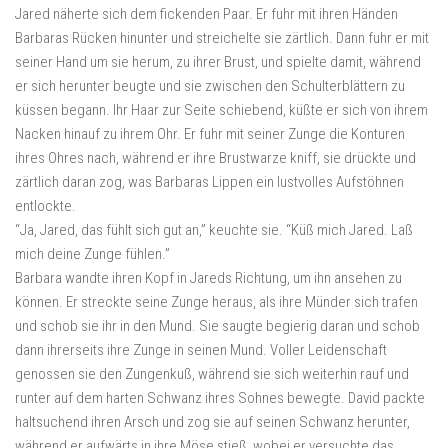
Jared näherte sich dem fickenden Paar. Er fuhr mit ihren Händen
Barbaras Rücken hinunter und streichelte sie zärtlich. Dann fuhr er mit
seiner Hand um sie herum, zu ihrer Brust, und spielte damit, während
er sich herunter beugte und sie zwischen den Schulterblättern zu
küssen begann. Ihr Haar zur Seite schiebend, küßte er sich von ihrem
Nacken hinauf zu ihrem Ohr. Er fuhr mit seiner Zunge die Konturen
ihres Ohres nach, während er ihre Brustwarze kniff, sie drückte und
zärtlich daran zog, was Barbaras Lippen ein lustvolles Aufstöhnen
entlockte.
“Ja, Jared, das fühlt sich gut an,” keuchte sie. “Küß mich Jared. Laß
mich deine Zunge fühlen.”
Barbara wandte ihren Kopf in Jareds Richtung, um ihn ansehen zu
können. Er streckte seine Zunge heraus, als ihre Münder sich trafen
und schob sie ihr in den Mund. Sie saugte begierig daran und schob
dann ihrerseits ihre Zunge in seinen Mund. Voller Leidenschaft
genossen sie den Zungenkuß, während sie sich weiterhin rauf und
runter auf dem harten Schwanz ihres Sohnes bewegte. David packte
haltsuchend ihren Arsch und zog sie auf seinen Schwanz herunter,
während er aufwärts in ihre Möse stieß, wobei er versuchte das