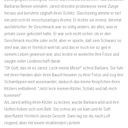
Barbaras Beinen einnahm. Jared streckte probeweise seine Zunge
heraus und berührte zaghaft ihren Schlitz. Gleichzeitig atmete er tief
ein und roch ihr moschusartiges Aroma. Er leckte sie erneut, diesmal
ausführlicher. Ihr Geschmack war so völlig anders, als alles, was er
jemals zuvor gekostet hatte. Er war sich nicht sicher, ob er den
Geschmack mochte oder nicht, aber er spürte, daß sein Schwanz so
steif war, das er förmlich weh tat, und das er noch nie so geil in
seinem Leben gewesen war, also leckte er weiterhin ihre Fotze und
saugte voller Leidenschaft daran.
“Oh Gott, das ist es Jared. Leck meine Möse!” schrie Barbara. Sie fuhr
mit ihren Händen über ihren Bauch hinunter zu ihrer Fotze und zog ihre
Schamlippen weit auseinander, dadurch das kleine Knöpfchen ihres
Kitzlers enthüllend. “Jetzt leck meinen Kitzler, Schatz und laß mich
kommen!“
Als Jared anfing ihren Kitzler zu lecken, wurde Barbara wild und ihre
Hüften hoben sich vom Bett. Sie schrie als sie kam und ihr Saft
überflutete förmlich Jareds Gesicht. Dann lag sie da, nach Luft
ringend, aber mit einem strahlenden Lächeln.