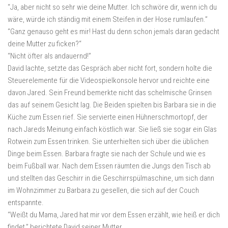
“Ja, aber nicht so sehr wie deine Mutter. Ich schwöre dir, wenn ich du
wäre, würde ich ständig mit einem Steifen in der Hose rumlaufen.”
“Ganz genauso geht es mir! Hast du denn schon jemals daran gedacht
deine Mutter zu ficken?“
“Nicht öfter als andauernd!”
David lachte, setzte das Gespräch aber nicht fort, sondern holte die
Steuerelemente für die Videospielkonsole hervor und reichte eine
davon Jared. Sein Freund bemerkte nicht das schelmische Grinsen
das auf seinem Gesicht lag. Die Beiden spielten bis Barbara sie in die
Küche zum Essen rief. Sie servierte einen Hühnerschmortopf, der
nach Jareds Meinung einfach köstlich war. Sie ließ sie sogar ein Glas
Rotwein zum Essen trinken. Sie unterhielten sich über die üblichen
Dinge beim Essen. Barbara fragte sie nach der Schule und wie es
beim Fußball war. Nach dem Essen räumten die Jungs den Tisch ab
und stellten das Geschirr in die Geschirrspülmaschine, um sich dann
im Wohnzimmer zu Barbara zu gesellen, die sich auf der Couch
entspannte.
“Weißt du Mama, Jared hat mir vor dem Essen erzählt, wie heiß er dich
findet,” berichtete David seiner Mutter.