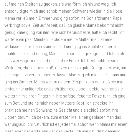
auf meinen Steifen zu gucken, sie war förmlich hin und weg. Ich
entschuldigte mich und schob meinen Schwanz wieder in die Hose.
Mama verließ mein Zimmer und ging sofort ins Schlafzimmer. Papa
verbringt soviel Zeit auf Arbeit, daß ich glaube Mama bekommt nicht
genug Zuneigung von ihm. Wie sich herausstellte, hatte ich recht. Ich
wartete ein paar Minuten, nachdem meine Mutter mein Zimmer
verlassen hatte. Dann stand ich auf und ging ins Schlafzimmer. Ich
spähte hinein und richtig, Mama hatte sich ausgezogen und fuhr sich
mit zwei Fingern rein und raus in ihre Fotze. Ich beobachtete sie ein
Weilchen, ehe ich beschloß, daß es eine zu gute Gelegenheit war, um
sie ungenutzt verstreichen zu lasse. Also zog ich mich im Flur aus und
ging ins Zimmer. Mama war zu diesem Zeitpunkt so geil, daß sie mich
einfach nur anlächelte und sich über die Lippen leckte, während sie
weiterhin mit ihren Fingern in ihre saftige, feuchte Fotze fuhr. Ich ging
zum Bett und stellte mich neben Mutters Kopf. Ich streckte ihr
praktisch meinen Schwanz ins Gesicht und sie schloß sofort ihre
Lippen darum. Ich bekam, zum ersten Mal einen geblasen man das
war unglaublich! Natürlich ist es jedesmal schön wenn Mama mir einen
bläst, aber das erste Mal war das Beste. Ich war natürlich genauso