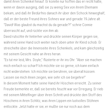
damit ihren Schenkel hinauf. Er konnte nur hoffen das er recht hatte,
wenn er davon ausging, daß sie zu wenig Sex von ihrem Ehemann
bekam, und daß ihr Bedürfnis danach ihr über den Schock hinweghalf,
daß er der beste Freund ihres Sohnes war und gerade 19 Jahre alt.
“David! Was glaubst du machst du da gerade?!” schrie Connie
überrascht auf, und rückte von ihm ab.
David rutschte ihr hinterher und drückte seinen Körper gegen sie,
während seine Hand sich weiter nach oben unter ihr Kleid schob. Er
streichelte über die Innenseite ihres Schenkels, und kam gleichzeitig
mit seinem Gesicht nahe an ihres heran.
“Es tut mir leid, Mrs. Doyle,” flüsterte er ihr ins Ohr. “Aber sie machen
mich einfach so scharf! Ich möchte sie so gerne, ich kann einfach
nicht widerstehen. Ich möchte sie berühren, sie überall küssen.
Lassen sie mich ihnen zeigen, wie sehr ich sie begehre!“
In diesem Moment hatte seine Hand ihr Höschen erreicht. Zu seiner
Freude bemerkte er, daß sie bereits feucht war vor Erregung. Er rieb
mit seinem Mittelfinger über ihren Schritt und drückte den Stoff des
Höschens in ihren Schlitz, was ihren Lippen ein lustvolles Stöhnen
entlockte. Jetzt hatte er sie; er mußte sie nur noch aus dem