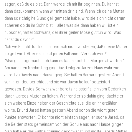
sagen, daß du es bist. Dann werde ich mit ihr beginnen. Du kannst
dann dazukommen, wenn wir mitten drin sind. Wenn ich deine Mutter
dann so richtig heiß und geil gemacht habe, wird sie sich nicht darum
scheren ob du ihr Sohn bist – alles was sie dann haben will ist ein
hübscher, harter Schwanz, der ihrer geilen Möse gut tun wird. Was
hältst du davon?“
“Ich weiß nicht. Ich kann mir einfach nicht vorstellen, daß meine Mutter
so geil wird. Aber es ist auf jeden Fall einen Versuch wert!“
“Also gut, abgemacht. Ich kann es kaum noch bis Morgen abwarten!“
Am nächsten Nachmittag ging David eilig zu Jareds Haus während
Jared zu Davids nach Hause ging. Sie hatten Barbara gestern Abend
von ihrer Idee berichtet und sie war davon hellauf begeistert
gewesen. Davids Schwanz war bereits halbsteif allein vom Gedanken
daran, Jareds Mutter zu ficken. Während er so dahin ging, dachte er
sich weitere Einzelheiten der Geschichte aus, die er ihr erzählen
wollte. Er und Jared hatten gestern Abend schon die wichtigsten
Punkte entworfen. Er konnte nicht einfach sagen, er suche Jared, da
die Beiden stets gemeinsam von der Schule aus nach Hause gingen.
Also hatte er das Fußballtraining geschwänzt und wollte Jareds Mutter