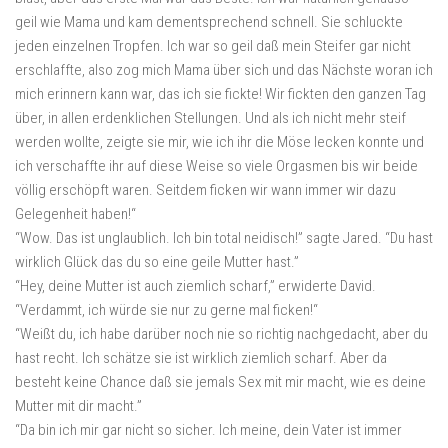
geil wie Mama und kam dementsprechend schnell. Sie schluckte
jeden einzelnen Tropfen. Ich war so geil daß mein Steifer gar nicht
erschlaffte, also zog mich Mama über sich und das Nächste woran ich
mich erinnern kann war, das ich sie fickte! Wir fickten den ganzen Tag
über, in allen erdenklichen Stellungen. Und als ich nicht mehr steif
werden wollte, zeigte sie mir, wie ich ihr die Möse lecken konnte und
ich verschaffte ihr auf diese Weise so viele Orgasmen bis wir beide
völlig erschöpft waren. Seitdem ficken wir wann immer wir dazu
Gelegenheit haben!“
“Wow. Das ist unglaublich. Ich bin total neidisch!” sagte Jared. “Du hast
wirklich Glück das du so eine geile Mutter hast.”
“Hey, deine Mutter ist auch ziemlich scharf,” erwiderte David.
“Verdammt, ich würde sie nur zu gerne mal ficken!“
“Weißt du, ich habe darüber noch nie so richtig nachgedacht, aber du
hast recht. Ich schätze sie ist wirklich ziemlich scharf. Aber da
besteht keine Chance daß sie jemals Sex mit mir macht, wie es deine
Mutter mit dir macht.”
“Da bin ich mir gar nicht so sicher. Ich meine, dein Vater ist immer