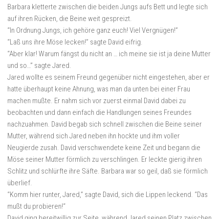
Barbara kletterte zwischen die beiden Jungs aufs Bett und legte sich
auf ihren Rücken, die Beine weit gespreizt.
“In Ordnung Jungs, ich gehöre ganz euch! Viel Vergnügen!”
“Laß uns ihre Möse lecken!” sagte David eifrig.
“Aber klar! Warum fängst du nicht an … ich meine sie ist ja deine Mutter
und so…” sagte Jared.
Jared wollte es seinem Freund gegenüber nicht eingestehen, aber er
hatte überhaupt keine Ahnung, was man da unten bei einer Frau
machen mußte. Er nahm sich vor zuerst einmal David dabei zu
beobachten und dann einfach die Handlungen seines Freundes
nachzuahmen. David begab sich schnell zwischen die Beine seiner
Mutter, während sich Jared neben ihn hockte und ihm voller
Neugierde zusah. David verschwendete keine Zeit und begann die
Möse seiner Mutter förmlich zu verschlingen. Er leckte gierig ihren
Schlitz und schlürfte ihre Säfte. Barbara war so geil, daß sie förmlich
überlief.
“Komm hier runter, Jared,” sagte David, sich die Lippen leckend. “Das
mußt du probieren!“
David ging bereitwillig zur Seite, während Jared seinen Platz zwischen