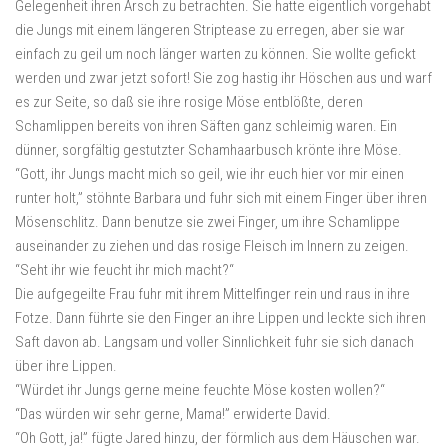
Gelegenheit ihren Arsch zu betrachten. Sie hatte eigentlich vorgehabt
die Jungs mit einem längeren Striptease zu erregen, aber sie war
einfach zu geil um noch länger warten zu können. Sie wollte gefickt
werden und zwar jetzt sofort! Sie zog hastig ihr Höschen aus und warf
es zur Seite, so daß sie ihre rosige Möse entblößte, deren
Schamlippen bereits von ihren Säften ganz schleimig waren. Ein
dünner, sorgfältig gestutzter Schamhaarbusch krönte ihre Möse.
“Gott, ihr Jungs macht mich so geil, wie ihr euch hier vor mir einen
runter holt,” stöhnte Barbara und fuhr sich mit einem Finger über ihren
Mösenschlitz. Dann benutze sie zwei Finger, um ihre Schamlippe
auseinander zu ziehen und das rosige Fleisch im Innern zu zeigen.
“Seht ihr wie feucht ihr mich macht?“
Die aufgegeilte Frau fuhr mit ihrem Mittelfinger rein und raus in ihre
Fotze. Dann führte sie den Finger an ihre Lippen und leckte sich ihren
Saft davon ab. Langsam und voller Sinnlichkeit fuhr sie sich danach
über ihre Lippen.
“Würdet ihr Jungs gerne meine feuchte Möse kosten wollen?“
“Das würden wir sehr gerne, Mama!” erwiderte David.
“Oh Gott, ja!” fügte Jared hinzu, der förmlich aus dem Häuschen war.