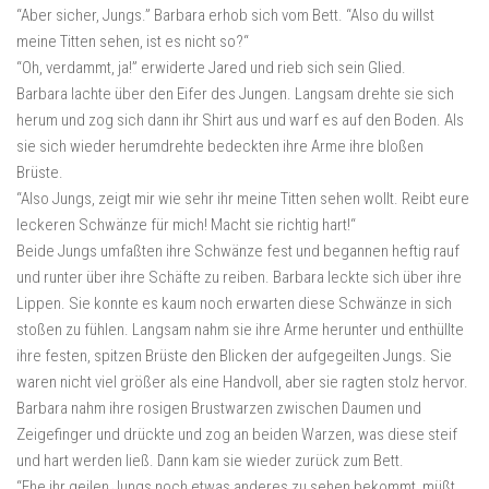
“Aber sicher, Jungs.” Barbara erhob sich vom Bett. “Also du willst
meine Titten sehen, ist es nicht so?“
“Oh, verdammt, ja!” erwiderte Jared und rieb sich sein Glied.
Barbara lachte über den Eifer des Jungen. Langsam drehte sie sich
herum und zog sich dann ihr Shirt aus und warf es auf den Boden. Als
sie sich wieder herumdrehte bedeckten ihre Arme ihre bloßen
Brüste.
“Also Jungs, zeigt mir wie sehr ihr meine Titten sehen wollt. Reibt eure
leckeren Schwänze für mich! Macht sie richtig hart!“
Beide Jungs umfaßten ihre Schwänze fest und begannen heftig rauf
und runter über ihre Schäfte zu reiben. Barbara leckte sich über ihre
Lippen. Sie konnte es kaum noch erwarten diese Schwänze in sich
stoßen zu fühlen. Langsam nahm sie ihre Arme herunter und enthüllte
ihre festen, spitzen Brüste den Blicken der aufgegeilten Jungs. Sie
waren nicht viel größer als eine Handvoll, aber sie ragten stolz hervor.
Barbara nahm ihre rosigen Brustwarzen zwischen Daumen und
Zeigefinger und drückte und zog an beiden Warzen, was diese steif
und hart werden ließ. Dann kam sie wieder zurück zum Bett.
“Ehe ihr geilen Jungs noch etwas anderes zu sehen bekommt, müßt