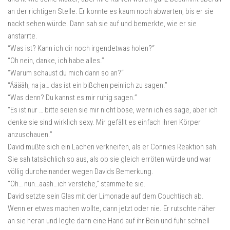
an der richtigen Stelle. Er konnte es kaum noch abwarten, bis er sie
nackt sehen würde. Dann sah sie auf und bemerkte, wie er sie
anstarrte.
“Was ist? Kann ich dir noch irgendetwas holen?“
“Oh nein, danke, ich habe alles.”
“Warum schaust du mich dann so an?“
“Ääääh, na ja… das ist ein bißchen peinlich zu sagen.”
“Was denn? Du kannst es mir ruhig sagen.”
“Es ist nur … bitte seien sie mir nicht böse, wenn ich es sage, aber ich
denke sie sind wirklich sexy. Mir gefällt es einfach ihren Körper
anzuschauen.”
David mußte sich ein Lachen verkneifen, als er Connies Reaktion sah.
Sie sah tatsächlich so aus, als ob sie gleich erröten würde und war
völlig durcheinander wegen Davids Bemerkung.
“Oh… nun…äääh…ich verstehe,” stammelte sie.
David setzte sein Glas mit der Limonade auf dem Couchtisch ab.
Wenn er etwas machen wollte, dann jetzt oder nie. Er rutschte näher
an sie heran und legte dann eine Hand auf ihr Bein und fuhr schnell