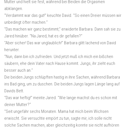
Mutter und hielt sie fest, während bei Beiden die Orgasmen
abklangen.
“Verdammt war das gut!” keuchte David. “So einen Dreier müssen wir
unbedingt öfter machen.”
“Das machen wir ganz bestimmt,” erwiderte Barbara. Dann sah sie zu
Jared hinüber. “Na Jared, hat es dir gefallen?“
“Aber sicher! Das war unglaublich!” Barbara glitt lachend von David
herunter.
“Nun, dann bin ich zufrieden. Und jetzt muß ich mich ein bißchen
säubern, ehe dein Vater nach Hause kommt. Jungs, ihr zieht euch
besser auch an.”
Die beiden Jungs schlüpften hastig in ihre Sachen, während Barbara
ins Bad ging, um zu duschen. Die beiden Jungs lagen Länge lang auf
Davids Bett.
“Das war heftig!” meinte Jared. “Wie lange machst du es schon mit
deiner Mutter?“
“Seit ungefähr sechs Monaten. Mama hat mich beim Wichsen
erwischt. Sie versuchte empört zu tun, sagte mir, ich solle nicht
solche Sachen machen, aber gleichzeitig konnte sie nicht aufhören