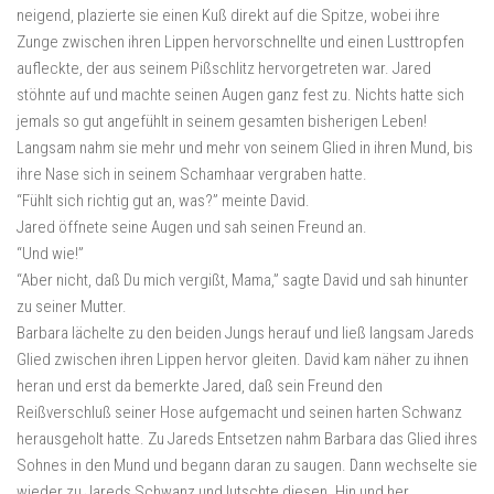
neigend, plazierte sie einen Kuß direkt auf die Spitze, wobei ihre
Zunge zwischen ihren Lippen hervorschnellte und einen Lusttropfen
aufleckte, der aus seinem Pißschlitz hervorgetreten war. Jared
stöhnte auf und machte seinen Augen ganz fest zu. Nichts hatte sich
jemals so gut angefühlt in seinem gesamten bisherigen Leben!
Langsam nahm sie mehr und mehr von seinem Glied in ihren Mund, bis
ihre Nase sich in seinem Schamhaar vergraben hatte.
“Fühlt sich richtig gut an, was?” meinte David.
Jared öffnete seine Augen und sah seinen Freund an.
“Und wie!”
“Aber nicht, daß Du mich vergißt, Mama,” sagte David und sah hinunter
zu seiner Mutter.
Barbara lächelte zu den beiden Jungs herauf und ließ langsam Jareds
Glied zwischen ihren Lippen hervor gleiten. David kam näher zu ihnen
heran und erst da bemerkte Jared, daß sein Freund den
Reißverschluß seiner Hose aufgemacht und seinen harten Schwanz
herausgeholt hatte. Zu Jareds Entsetzen nahm Barbara das Glied ihres
Sohnes in den Mund und begann daran zu saugen. Dann wechselte sie
wieder zu Jareds Schwanz und lutschte diesen. Hin und her