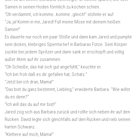
Samen in seinen Hoden förmlich zu kochen schien..
“Oh verdammt, ich komme…komme…gleich!” stöhnte er auf.
“Ja, ja! Komm in mir, Jared! Füll meine Möse mit deinem heißen
Samen!“
Es dauerte nur noch ein paar Stöße und dann kam Jared und pumpte
sein dickes, klebriges Sperma tief in Barbaras Fotze. Sein Körper
zuckte bei jedem Spritzer und dann sank er erschöpft und völlig
außer Atem auf ihr zusammen.
“Oh Scheiße, das hat sich gut angefühlt,” keuchte er.
“Ich bin froh daß es dir gefallen hat, Schatz.”
“Jetzt bin ich dran, Mama!“
“Das bist du ganz bestimmt, Liebling,” erwiderte Barbara. “Wie willst
du es denn?“
“Ich will das du auf mir bist!“
Jared zog sich aus Barbara zurück und rollte sich neben ihr auf den
Rücken. David legte sich gleichfalls auf den Rücken und rieb seinen
harten Schwanz.
“Klettere auf mich, Mama!“