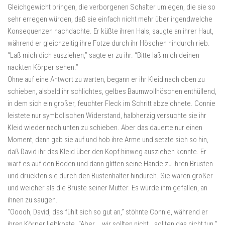
Gleichgewicht bringen, die verborgenen Schalter umlegen, die sie so
sehr erregen würden, daß sie einfach nicht mehr über irgendwelche
Konsequenzen nachdachte. Er küßte ihren Hals, saugte an ihrer Haut,
während er gleichzeitig ihre Fotze durch ihr Höschen hindurch rieb.
“Laß mich dich ausziehen,” sagte er zu ihr. “Bitte laß mich deinen
nackten Körper sehen.”
Ohne auf eine Antwort zu warten, begann er ihr Kleid nach oben zu
schieben, alsbald ihr schlichtes, gelbes Baumwollhöschen enthüllend,
in dem sich ein großer, feuchter Fleck im Schritt abzeichnete. Connie
leistete nur symbolischen Widerstand, halbherzig versuchte sie ihr
Kleid wieder nach unten zu schieben. Aber das dauerte nur einen
Moment, dann gab sie auf und hob ihre Arme und setzte sich so hin,
daß David ihr das Kleid über den Kopf hinweg ausziehen konnte. Er
warf es auf den Boden und dann glitten seine Hände zu ihren Brüsten
und drückten sie durch den Büstenhalter hindurch. Sie waren größer
und weicher als die Brüste seiner Mutter. Es würde ihm gefallen, an
ihnen zu saugen.
“Ooooh, David, das fühlt sich so gut an,” stöhnte Connie, während er
ihren Körper liebkoste. “Aber … wir sollten nicht… sollten das nicht tun.”