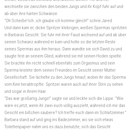
wechselte sie zwischen den beiden Jungs und ihr Kopf fuhr auf und
ab über ihre harten Schwänze.
“Oh Scheiße! Ich…ich glaube ich komme gleich!” schrie Jared.
Und dann kam er, dicke Spritzer klebrigen, weißen Spermas spritzten
in Barbaras Gesicht. Sie fuhr mit ihrer Faust wichsend auf und ab über
seinen Schwanz während er kam und holte so die letzten Reste
seines Spermas aus ihm heraus. Dann wandte sie sich David zu und
saugte fest an seinem Glied, während sie mit seinen Hoden spielte.
Sie brachte ihn recht schnell ebenfalls zum Orgasmus und sein
Sperma leistete dem seines Freundes im Gesicht seiner Mutter
Gesellschaft. Sie lächelte zu den Jungs hinauf, wobei ihr das Sperma
vom Kinn herabtropfte. Spritzer waren auch auf ihrer Stirn zu sehen
und sogar in ihrem Haar.
“Das war großartig Jungs!” sagte sie und leckte sich die Lippe. “Wie
wäre es jetzt, wenn ihr zwei euch völlig auszieht, während ich mir das
Gesicht ein bißchen säubere? Ich treffe euch dann im Schlafzimmer.”
Barbara stand auf und ging ins Badezimmer, wo sie sich etwas
Toilettenpapier nahm uns es dazu benutzte, sich das Gesicht