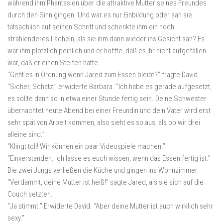
während ihm Phantasien über die attraktive Mutter seines Freundes
durch den Sinn gingen. Und war es nur Einbildung oder sah sie
tatsächlich auf seinen Schritt und schenkte ihm ein noch
strahlenderes Lächeln, als sie ihm dann wieder ins Gesicht sah? Es
war ihm plötzlich peinlich und er hoffte, daß es ihr nicht aufgefallen
war, daß er einen Steifen hatte.
“Geht es in Ordnung wenn Jared zum Essen bleibt?” fragte David.
“Sicher, Schatz,” erwiderte Barbara. “Ich habe es gerade aufgesetzt,
es sollte dann so in etwa einer Stunde fertig sein. Deine Schwester
übernachtet heute Abend bei einer Freundin und dein Vater wird erst
sehr spät von Arbeit kommen, also sieht es so aus, als ob wir drei
alleine sind.”
“Klingt toll! Wir können ein paar Videospiele machen.”
“Einverstanden. Ich lasse es euch wissen, wenn das Essen fertig ist.”
Die zwei Jungs verließen die Küche und gingen ins Wohnzimmer.
“Verdammt, deine Mutter ist heiß!” sagte Jared, als sie sich auf die
Couch setzten.
“Ja stimmt.” Erwiderte David. “Aber deine Mutter ist auch wirklich sehr
sexy.”