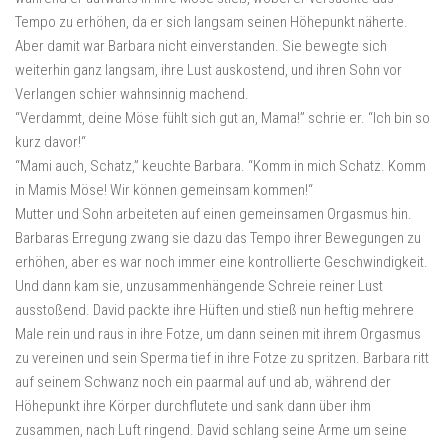
Tempo zu erhöhen, da er sich langsam seinen Höhepunkt näherte.
Aber damit war Barbara nicht einverstanden. Sie bewegte sich
weiterhin ganz langsam, ihre Lust auskostend, und ihren Sohn vor
Verlangen schier wahnsinnig machend.
“Verdammt, deine Möse fühlt sich gut an, Mama!” schrie er. “Ich bin so
kurz davor!“
“Mami auch, Schatz,” keuchte Barbara. “Komm in mich Schatz. Komm
in Mamis Möse! Wir können gemeinsam kommen!“
Mutter und Sohn arbeiteten auf einen gemeinsamen Orgasmus hin.
Barbaras Erregung zwang sie dazu das Tempo ihrer Bewegungen zu
erhöhen, aber es war noch immer eine kontrollierte Geschwindigkeit.
Und dann kam sie, unzusammenhängende Schreie reiner Lust
ausstoßend. David packte ihre Hüften und stieß nun heftig mehrere
Male rein und raus in ihre Fotze, um dann seinen mit ihrem Orgasmus
zu vereinen und sein Sperma tief in ihre Fotze zu spritzen. Barbara ritt
auf seinem Schwanz noch ein paarmal auf und ab, während der
Höhepunkt ihre Körper durchflutete und sank dann über ihm
zusammen, nach Luft ringend. David schlang seine Arme um seine