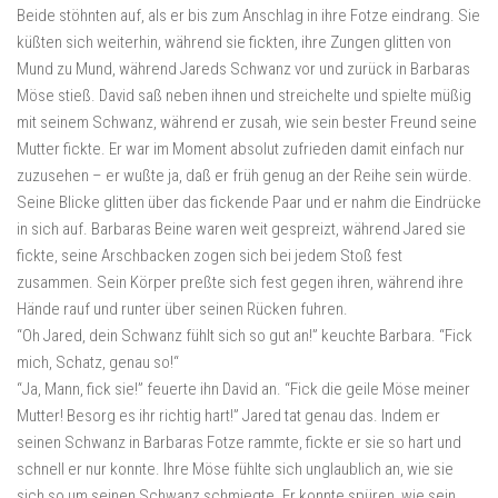
Beide stöhnten auf, als er bis zum Anschlag in ihre Fotze eindrang. Sie
küßten sich weiterhin, während sie fickten, ihre Zungen glitten von
Mund zu Mund, während Jareds Schwanz vor und zurück in Barbaras
Möse stieß. David saß neben ihnen und streichelte und spielte müßig
mit seinem Schwanz, während er zusah, wie sein bester Freund seine
Mutter fickte. Er war im Moment absolut zufrieden damit einfach nur
zuzusehen – er wußte ja, daß er früh genug an der Reihe sein würde.
Seine Blicke glitten über das fickende Paar und er nahm die Eindrücke
in sich auf. Barbaras Beine waren weit gespreizt, während Jared sie
fickte, seine Arschbacken zogen sich bei jedem Stoß fest
zusammen. Sein Körper preßte sich fest gegen ihren, während ihre
Hände rauf und runter über seinen Rücken fuhren.
“Oh Jared, dein Schwanz fühlt sich so gut an!” keuchte Barbara. “Fick
mich, Schatz, genau so!“
“Ja, Mann, fick sie!” feuerte ihn David an. “Fick die geile Möse meiner
Mutter! Besorg es ihr richtig hart!” Jared tat genau das. Indem er
seinen Schwanz in Barbaras Fotze rammte, fickte er sie so hart und
schnell er nur konnte. Ihre Möse fühlte sich unglaublich an, wie sie
sich so um seinen Schwanz schmiegte. Er konnte spüren, wie sein