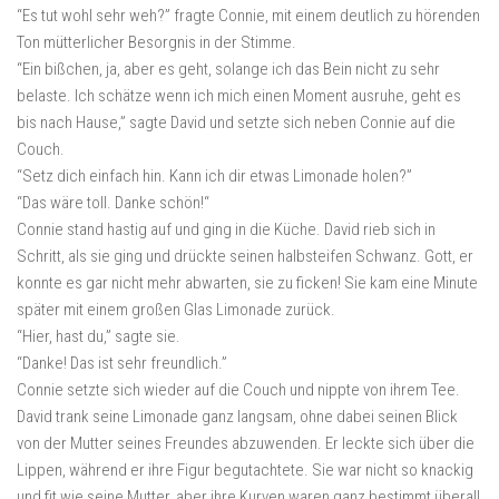
“Es tut wohl sehr weh?” fragte Connie, mit einem deutlich zu hörenden
Ton mütterlicher Besorgnis in der Stimme.
“Ein bißchen, ja, aber es geht, solange ich das Bein nicht zu sehr
belaste. Ich schätze wenn ich mich einen Moment ausruhe, geht es
bis nach Hause,” sagte David und setzte sich neben Connie auf die
Couch.
“Setz dich einfach hin. Kann ich dir etwas Limonade holen?”
“Das wäre toll. Danke schön!“
Connie stand hastig auf und ging in die Küche. David rieb sich in
Schritt, als sie ging und drückte seinen halbsteifen Schwanz. Gott, er
konnte es gar nicht mehr abwarten, sie zu ficken! Sie kam eine Minute
später mit einem großen Glas Limonade zurück.
“Hier, hast du,” sagte sie.
“Danke! Das ist sehr freundlich.”
Connie setzte sich wieder auf die Couch und nippte von ihrem Tee.
David trank seine Limonade ganz langsam, ohne dabei seinen Blick
von der Mutter seines Freundes abzuwenden. Er leckte sich über die
Lippen, während er ihre Figur begutachtete. Sie war nicht so knackig
und fit wie seine Mutter, aber ihre Kurven waren ganz bestimmt überall