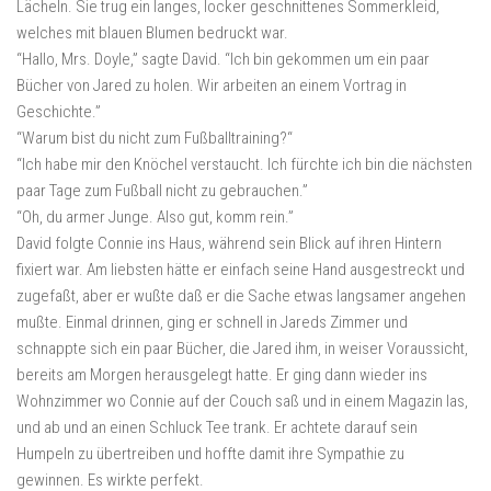
Lächeln. Sie trug ein langes, locker geschnittenes Sommerkleid,
welches mit blauen Blumen bedruckt war.
“Hallo, Mrs. Doyle,” sagte David. “Ich bin gekommen um ein paar
Bücher von Jared zu holen. Wir arbeiten an einem Vortrag in
Geschichte.”
“Warum bist du nicht zum Fußballtraining?“
“Ich habe mir den Knöchel verstaucht. Ich fürchte ich bin die nächsten
paar Tage zum Fußball nicht zu gebrauchen.”
“Oh, du armer Junge. Also gut, komm rein.”
David folgte Connie ins Haus, während sein Blick auf ihren Hintern
fixiert war. Am liebsten hätte er einfach seine Hand ausgestreckt und
zugefaßt, aber er wußte daß er die Sache etwas langsamer angehen
mußte. Einmal drinnen, ging er schnell in Jareds Zimmer und
schnappte sich ein paar Bücher, die Jared ihm, in weiser Voraussicht,
bereits am Morgen herausgelegt hatte. Er ging dann wieder ins
Wohnzimmer wo Connie auf der Couch saß und in einem Magazin las,
und ab und an einen Schluck Tee trank. Er achtete darauf sein
Humpeln zu übertreiben und hoffte damit ihre Sympathie zu
gewinnen. Es wirkte perfekt.