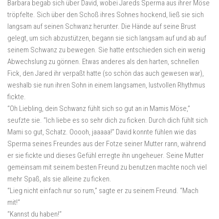
Barbara begab sich über David, wobei Jareds Sperma aus ihrer Möse
tröpfelte. Sich über den Schoß ihres Sohnes hockend, ließ sie sich
langsam auf seinen Schwanz herunter. Die Hände auf seine Brust
gelegt, um sich abzustützen, begann sie sich langsam auf und ab auf
seinem Schwanz zu bewegen. Sie hatte entschieden sich ein wenig
Abwechslung zu gönnen. Etwas anderes als den harten, schnellen
Fick, den Jared ihr verpaßt hatte (so schön das auch gewesen war),
weshalb sie nun ihren Sohn in einem langsamen, lustvollen Rhythmus
fickte.
“Oh Liebling, dein Schwanz fühlt sich so gut an in Mamis Möse,”
seufzte sie. “Ich liebe es so sehr dich zu ficken. Durch dich fühlt sich
Mami so gut, Schatz. Ooooh, jaaaaa!” David konnte fühlen wie das
Sperma seines Freundes aus der Fotze seiner Mutter rann, während
er sie fickte und dieses Gefühl erregte ihn ungeheuer. Seine Mutter
gemeinsam mit seinem besten Freund zu benutzen machte noch viel
mehr Spaß, als sie alleine zu ficken.
“Lieg nicht einfach nur so rum,” sagte er zu seinem Freund. “Mach
mit!“
“Kannst du haben!“