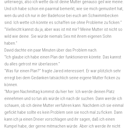
unterwegs, also ich wette da ist deine Mutter genauso geil wie meine.
Und ich habe schon ein paarmal bemerkt, wie sie mich gemustert hat,
wen du und ich nur in der Badehose bei euch am Schwimmbecken
sind. Ich wette ich könnte es schaffen sie ohne Probleme zu ficken.”
“Vielleicht kannst du ja, aber was ist mit mir? Meine Mutter ist nicht so
wild wie deine. Sie würde niemals Sex mit ihrem eigenen Sohn
haben.”
David dachte ein paar Minuten über das Problem nach.
“Ich glaube ich habe einen Plan der funktionieren könnte. Das kannst
du alles getrost mir überlassen.”
“Was für einen Plan?” fragte Jared interessiert. Er war plötzlich sehr
erregt bei dem Gedanken tatsächlich seine eigene Mutter ficken zu
können.
“Morgen Nachmittag kommst du hier her. Ich werde deinen Platz
einnehmen und so tun als würde ich nach dir suchen. Dann werde ich
schauen, ob ich deine Mutter verführen kann. Nachdem ich sie einmal
gefickt habe sollte es kein Problem sein sie noch mal zu ficken. Dann
kann ich ja einen Dreier vorschlagen und ihr sagen, daß ich einen
Kumpel habe, der gerne mitmachen würde. Aber ich werde ihr nicht