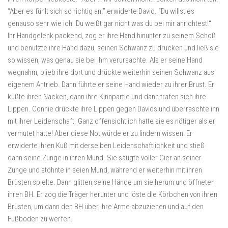
“Aber es fühlt sich so richtig an!” erwiderte David. “Du willst es
genauso sehr wie ich. Du weißt gar nicht was du bei mir anrichtest!“
Ihr Handgelenk packend, zog er ihre Hand hinunter zu seinem Schoß
und benutzte ihre Hand dazu, seinen Schwanz zu drücken und ließ sie
so wissen, was genau sie bei ihm verursachte. Als er seine Hand
wegnahm, blieb ihre dort und drückte weiterhin seinen Schwanz aus
eigenem Antrieb. Dann führte er seine Hand wieder zu ihrer Brust. Er
küßte ihren Nacken, dann ihre Kinnpartie und dann trafen sich ihre
Lippen. Connie drückte ihre Lippen gegen Davids und überraschte ihn
mit ihrer Leidenschaft. Ganz offensichtlich hatte sie es nötiger als er
vermutet hatte! Aber diese Not würde er zu lindern wissen! Er
erwiderte ihren Kuß mit derselben Leidenschaftlichkeit und stieß
dann seine Zunge in ihren Mund. Sie saugte voller Gier an seiner
Zunge und stöhnte in seien Mund, während er weiterhin mit ihren
Brüsten spielte. Dann glitten seine Hände um sie herum und öffneten
ihren BH. Er zog die Träger herunter und löste die Körbchen von ihren
Brüsten, um dann den BH über ihre Arme abzuziehen und auf den
Fußboden zu werfen.