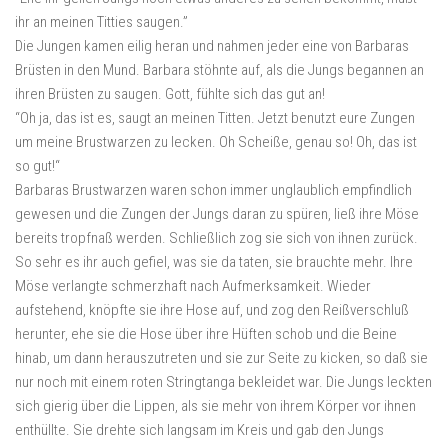
ihr an meinen Titties saugen.”
Die Jungen kamen eilig heran und nahmen jeder eine von Barbaras
Brüsten in den Mund. Barbara stöhnte auf, als die Jungs begannen an
ihren Brüsten zu saugen. Gott, fühlte sich das gut an!
“Oh ja, das ist es, saugt an meinen Titten. Jetzt benutzt eure Zungen
um meine Brustwarzen zu lecken. Oh Scheiße, genau so! Oh, das ist
so gut!“
Barbaras Brustwarzen waren schon immer unglaublich empfindlich
gewesen und die Zungen der Jungs daran zu spüren, ließ ihre Möse
bereits tropfnaß werden. Schließlich zog sie sich von ihnen zurück.
So sehr es ihr auch gefiel, was sie da taten, sie brauchte mehr. Ihre
Möse verlangte schmerzhaft nach Aufmerksamkeit. Wieder
aufstehend, knöpfte sie ihre Hose auf, und zog den Reißverschluß
herunter, ehe sie die Hose über ihre Hüften schob und die Beine
hinab, um dann herauszutreten und sie zur Seite zu kicken, so daß sie
nur noch mit einem roten Stringtanga bekleidet war. Die Jungs leckten
sich gierig über die Lippen, als sie mehr von ihrem Körper vor ihnen
enthüllte. Sie drehte sich langsam im Kreis und gab den Jungs