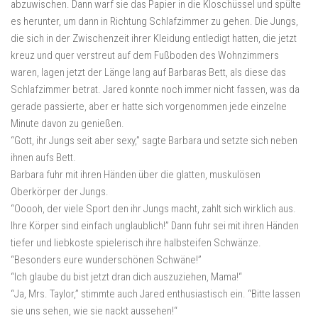
abzuwischen. Dann warf sie das Papier in die Kloschüssel und spülte
es herunter, um dann in Richtung Schlafzimmer zu gehen. Die Jungs,
die sich in der Zwischenzeit ihrer Kleidung entledigt hatten, die jetzt
kreuz und quer verstreut auf dem Fußboden des Wohnzimmers
waren, lagen jetzt der Länge lang auf Barbaras Bett, als diese das
Schlafzimmer betrat. Jared konnte noch immer nicht fassen, was da
gerade passierte, aber er hatte sich vorgenommen jede einzelne
Minute davon zu genießen.
“Gott, ihr Jungs seit aber sexy,” sagte Barbara und setzte sich neben
ihnen aufs Bett.
Barbara fuhr mit ihren Händen über die glatten, muskulösen
Oberkörper der Jungs.
“Ooooh, der viele Sport den ihr Jungs macht, zahlt sich wirklich aus.
Ihre Körper sind einfach unglaublich!” Dann fuhr sei mit ihren Händen
tiefer und liebkoste spielerisch ihre halbsteifen Schwänze.
“Besonders eure wunderschönen Schwäne!”
“Ich glaube du bist jetzt dran dich auszuziehen, Mama!“
“Ja, Mrs. Taylor,” stimmte auch Jared enthusiastisch ein. “Bitte lassen
sie uns sehen, wie sie nackt aussehen!“