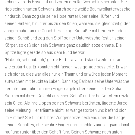
schnell Jareds Hose auf und zogen den Reißverschluß herunter. Sie
rieb seinen harten Schwanz durch seine weiße Baumwollunterwäsche
hindurch. Dann zog sie seine Hose runter über seine Hüften und
seinen Hintern, hinunter bis zu den Knien, während sie gleichzeitig den
Jungen näher an die Couch heran zog. Sie faßte mit beiden Händen in
seinen Schoß und zog den Stoff seiner Unterwäsche fest an seinen
Körper, so daß sich sein Schwanz ganz deutlich abzeichnete. Die
Spitze lugte gerade so aus dem Bund hervor.
“Hübsch, sehr hübsch,” gurrte Barbara. Jared stand weiter einfach
wie erstarrt da. Er konnte nicht fassen, was gerade passierte. Er war
sich sicher, dies war alles nur ein Traum und er würde jeden Moment
aufwachen mit feuchten Laken. Dann zog Barbara seine Unterwäsche
herunter und fuhr mit ihren Fingernägeln über seinen harten Schaft.
Sie kam mit ihrem Gesicht an seinen Schoß und ihr heißer Atem reizte
sein Glied. Als ihre Lippen seinen Schwanz berührten, änderte Jared
seine Meinung – er träumte nicht; er war gestorben und befand sich
im Himmel! Sie fuhr mit ihrer Zungenspitze neckend über die Länge
seines Schaftes, ehe sie ihre Finger darum schloß und langsam damit
rauf und runter über den Schaft fuhr. Seinen Schwanz nach unten