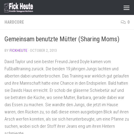
Skip to content
HARDCORE
0
Gemeinsam benutzte Mütter (Sharing Moms)
BY
FICKHEUTE
·
OCTOBER 2, 2013
David Taylor und sein bester Freund Jared Doyle kamen vom
Fußballtraining zurück. Die beiden 19 jährigen Jungs lachten und
alberten dabei ununterbrochen. Das Training war wirklich gut gelaufen
und ihre Mannschaft hatte eine Chance in den Endspielen. Bald hatten
sie Davids Haus erreicht. Er schob die gläserne Schiebetür auf und
sie betraten die Küche, wo seine Mutter, Barbara, gerade dabei war
das Essen zu machen. Sie wandte den Jungs, die jetzt im Hause
waren, den Rücken zu, so daß diese einen ausgiebigen Blick auf ihren
Arsch werfen konnten, als sie sich herunterbeugte, um eine Pfanne zu
suchen, wobei sich der Stoff ihrer Jeans eng um ihren Hintern
schmiegte.