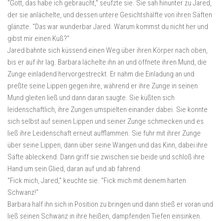
“Gott, das habe ich gebraucht,” seufzte sie. Sie sah hinunter zu Jared,
der sie anlächelte, und dessen untere Gesichtshälfte von ihren Säften
glänzte. “Das war wunderbar Jared. Warum kommst du nicht her und
gibst mir einen Kuß?”
Jared bahnte sich küssend einen Weg über ihren Körper nach oben,
bis er auf ihr lag. Barbara lächelte ihn an und öffnete ihren Mund, die
Zunge einladend hervorgestreckt. Er nahm die Einladung an und
preßte seine Lippen gegen ihre, während er ihre Zunge in seinen
Mund gleiten ließ und dann daran saugte. Sie küßten sich
leidenschaftlich, ihre Zungen umspielten einander dabei. Sie konnte
sich selbst auf seinen Lippen und seiner Zunge schmecken und es
ließ ihre Leidenschaft erneut aufflammen. Sie fuhr mit ihrer Zunge
über seine Lippen, dann über seine Wangen und das Kinn, dabei ihre
Säfte ableckend. Dann griff sie zwischen sie beide und schloß ihre
Hand um sein Glied, daran auf und ab fahrend.
“Fick mich, Jared,” keuchte sie. “Fick mich mit deinem harten
Schwanz!“
Barbara half ihn sich in Position zu bringen und dann stieß er voran und
ließ seinen Schwanz in ihre heißen, dampfenden Tiefen einsinken.