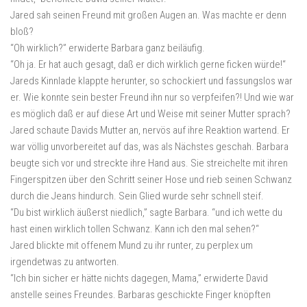
Jared sah seinen Freund mit großen Augen an. Was machte er denn
bloß?
“Oh wirklich?” erwiderte Barbara ganz beiläufig.
“Oh ja. Er hat auch gesagt, daß er dich wirklich gerne ficken würde!“
Jareds Kinnlade klappte herunter, so schockiert und fassungslos war
er. Wie konnte sein bester Freund ihn nur so verpfeifen?! Und wie war
es möglich daß er auf diese Art und Weise mit seiner Mutter sprach?
Jared schaute Davids Mutter an, nervös auf ihre Reaktion wartend. Er
war völlig unvorbereitet auf das, was als Nächstes geschah. Barbara
beugte sich vor und streckte ihre Hand aus. Sie streichelte mit ihren
Fingerspitzen über den Schritt seiner Hose und rieb seinen Schwanz
durch die Jeans hindurch. Sein Glied wurde sehr schnell steif.
“Du bist wirklich äußerst niedlich,” sagte Barbara. “und ich wette du
hast einen wirklich tollen Schwanz. Kann ich den mal sehen?“
Jared blickte mit offenem Mund zu ihr runter, zu perplex um
irgendetwas zu antworten.
“Ich bin sicher er hätte nichts dagegen, Mama,” erwiderte David
anstelle seines Freundes. Barbaras geschickte Finger knöpften