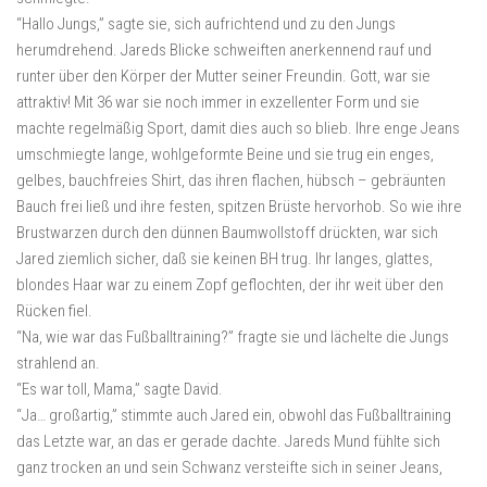
“Hallo Jungs,” sagte sie, sich aufrichtend und zu den Jungs
herumdrehend. Jareds Blicke schweiften anerkennend rauf und
runter über den Körper der Mutter seiner Freundin. Gott, war sie
attraktiv! Mit 36 war sie noch immer in exzellenter Form und sie
machte regelmäßig Sport, damit dies auch so blieb. Ihre enge Jeans
umschmiegte lange, wohlgeformte Beine und sie trug ein enges,
gelbes, bauchfreies Shirt, das ihren flachen, hübsch – gebräunten
Bauch frei ließ und ihre festen, spitzen Brüste hervorhob. So wie ihre
Brustwarzen durch den dünnen Baumwollstoff drückten, war sich
Jared ziemlich sicher, daß sie keinen BH trug. Ihr langes, glattes,
blondes Haar war zu einem Zopf geflochten, der ihr weit über den
Rücken fiel.
“Na, wie war das Fußballtraining?” fragte sie und lächelte die Jungs
strahlend an.
“Es war toll, Mama,” sagte David.
“Ja… großartig,” stimmte auch Jared ein, obwohl das Fußballtraining
das Letzte war, an das er gerade dachte. Jareds Mund fühlte sich
ganz trocken an und sein Schwanz versteifte sich in seiner Jeans,