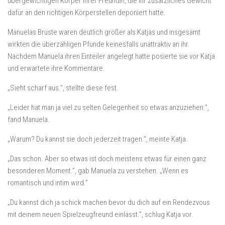
übergewichtigen Körper ihrer Freundin, die ihr zusätzliches Gewicht
dafür an den richtigen Körperstellen deponiert hatte.
Manuelas Brüste waren deutlich größer als Katjas und insgesamt
wirkten die überzähligen Pfunde keinesfalls unattraktiv an ihr.
Nachdem Manuela ihren Einteiler angelegt hatte posierte sie vor Katja
und erwartete ihre Kommentare.
„Sieht scharf aus.”, stellte diese fest.
„Leider hat man ja viel zu selten Gelegenheit so etwas anzuziehen.”,
fand Manuela.
„Warum? Du kannst sie doch jederzeit tragen.”, meinte Katja.
„Das schon. Aber so etwas ist doch meistens etwas für einen ganz
besonderen Moment.”, gab Manuela zu verstehen. „Wenn es
romantisch und intim wird.”
„Du kannst dich ja schick machen bevor du dich auf ein Rendezvous
mit deinem neuen Spielzeugfreund einlässt.”, schlug Katja vor.