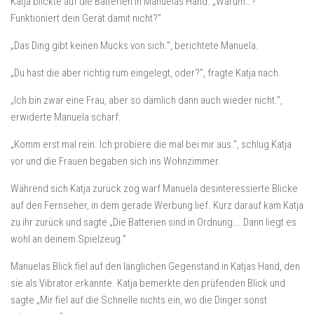
Katja blickte auf die Batterien in Manuelas Hand. „Warum…?
Funktioniert dein Gerät damit nicht?”
„Das Ding gibt keinen Mucks von sich.”, berichtete Manuela.
„Du hast die aber richtig rum eingelegt, oder?”, fragte Katja nach.
„Ich bin zwar eine Frau, aber so dämlich dann auch wieder nicht.”,
erwiderte Manuela scharf.
„Komm erst mal rein. Ich probiere die mal bei mir aus.”, schlug Katja
vor und die Frauen begaben sich ins Wohnzimmer.
Während sich Katja zurück zog warf Manuela desinteressierte Blicke
auf den Fernseher, in dem gerade Werbung lief. Kurz darauf kam Katja
zu ihr zurück und sagte „Die Batterien sind in Ordnung…. Dann liegt es
wohl an deinem Spielzeug.”
Manuelas Blick fiel auf den länglichen Gegenstand in Katjas Hand, den
sie als Vibrator erkannte. Katja bemerkte den prüfenden Blick und
sagte „Mir fiel auf die Schnelle nichts ein, wo die Dinger sonst