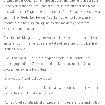
Sitzfläche der Couch auf. Mit geschlossenen Augen und gespreizten
Schenkeln wanderte ihre Hand erneut zu ihrem Intimbereich hinab.
Und während ihr Fingerspiel sie in noch tiefere Ekstase versetzte war
sie mit ihren Gedanken bei der Nachbarin, die möglicherweise
ebenfalls auf ihrer Couch lag und es sich mit dem geborgtem
Sexspielzeug besorgte.
Am nächsten Morgen klingelte Manuela kurz nach halb neun bei Katja
an. Eine noch immer verschlafene Katja öffnete die Tür und bat ihre
Freundin herein.
„Die Firma dankt…. Und die Rückgabe erfolgt in sauberem und
ordnungsgemäßem Zustand.”, erklärte Manuela und hielt Katia
plötzlich eine kleine Plastiktüte hin.
„Was ist das?”, wollte diese wissen.
„Werde mal wach.”, forderte Manuela. „Weist du nicht mehr, was ich
mir gestern von dir geliehen habe?”
„Ach so.”, fiel es Katja plötzlich wieder ein. „Sauberer Zustand…. Also