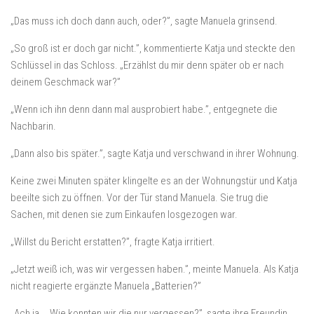
„Das muss ich doch dann auch, oder?”, sagte Manuela grinsend.
„So groß ist er doch gar nicht.”, kommentierte Katja und steckte den
Schlüssel in das Schloss. „Erzählst du mir denn später ob er nach
deinem Geschmack war?”
„Wenn ich ihn denn dann mal ausprobiert habe.”, entgegnete die
Nachbarin.
„Dann also bis später.”, sagte Katja und verschwand in ihrer Wohnung.
Keine zwei Minuten später klingelte es an der Wohnungstür und Katja
beeilte sich zu öffnen. Vor der Tür stand Manuela. Sie trug die
Sachen, mit denen sie zum Einkaufen losgezogen war.
„Willst du Bericht erstatten?”, fragte Katja irritiert.
„Jetzt weiß ich, was wir vergessen haben.”, meinte Manuela. Als Katja
nicht reagierte ergänzte Manuela „Batterien?”
„Ach ja…. Wie konnten wir die nur vergessen?”, sagte ihre Freundin.