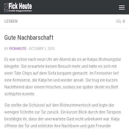
Skip to content
LESBEN
0
Gute Nachbarschaft
BY
FICKHEUTE
·
OCTOBER 1, 2013
Es war schon nach neun Uhr am Abend als es an Katjas Wohnungstür
klingelte. Sie erwartete keinen Besuch mehr und hatte es sich mit
einer Tüte Chips auf dem Sofa bequem gemacht. Im Fernseher lief
eine Krimiserie, die Katja hin und wieder ansah. Sie trug ein kurzes
Nachthemd über einem Höschen, sodass sie später direkt ins Bett
schlüpfen konnte.
Sie stellte die Schüssel auf den Wohnzimmertisch und legte die
wenigen Schritte zur Tür zurück. Ein kurzer Blick durch den Türspion
bestätigte ihr, dass der unerwartete Gast nicht unbekannt war. Katja
öffnete die Tür und erblickte ihre Nachbarin und gute Freundin