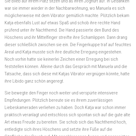
Sie blieb auf ihrem Platz sitzen und aß ihren Joghurt auf. In Gedanken
war sie immer wieder in der Nachbarwohnung, wo Manuela es sich
möglicherweise mit dem Vibrator gemütlich machte. Plötzlich bekam
Katja ebenfalls Lust auf etwas Spaß und schob ihre rechte Hand
prüfend unter ihr Nachthemd. Die Hand passierte den Bund des
Höschens und ihr Mittelfinger streifte ihre Schamlippen. Dann drang
dieser schließlich zwischen sie ein. Die Fingerkuppe traf auf feuchtes
Areal und Katja musste sich ihre deutliche Erregung eingestehen.
Noch vorhin hatte sie keinerlei Zeichen einer Erregung bei sich
feststellen können. Alleine durch das Gespräch mit Manuela und die
Tatsache, dass sich diese mit Katjas Vibrator vergnügen könnte, hatte
ihre Libido ganz schön angeregt.
Sie bewegte den Finger noch weiter und verspürte intensivere
Empfindungen. Plötzlich bereute sie es ihrem zuverlässigen
Liebeskameraden verliehen zu haben. Doch Katja war schon immer
praktisch veranlagt und entschloss sich spontan sich auf die gute alte
Art etwas Freude zu bereiten. Sie schob sich das Nachthemd hoch,
entledigte sich ihres Höschens und setzte ihre Füße auf die