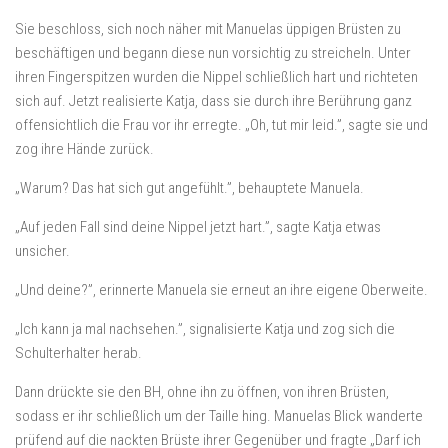
Sie beschloss, sich noch näher mit Manuelas üppigen Brüsten zu
beschäftigen und begann diese nun vorsichtig zu streicheln. Unter
ihren Fingerspitzen wurden die Nippel schließlich hart und richteten
sich auf. Jetzt realisierte Katja, dass sie durch ihre Berührung ganz
offensichtlich die Frau vor ihr erregte. „Oh, tut mir leid.”, sagte sie und
zog ihre Hände zurück.
„Warum? Das hat sich gut angefühlt.”, behauptete Manuela.
„Auf jeden Fall sind deine Nippel jetzt hart.”, sagte Katja etwas
unsicher.
„Und deine?”, erinnerte Manuela sie erneut an ihre eigene Oberweite.
„Ich kann ja mal nachsehen.”, signalisierte Katja und zog sich die
Schulterhalter herab.
Dann drückte sie den BH, ohne ihn zu öffnen, von ihren Brüsten,
sodass er ihr schließlich um der Taille hing. Manuelas Blick wanderte
prüfend auf die nackten Brüste ihrer Gegenüber und fragte „Darf ich