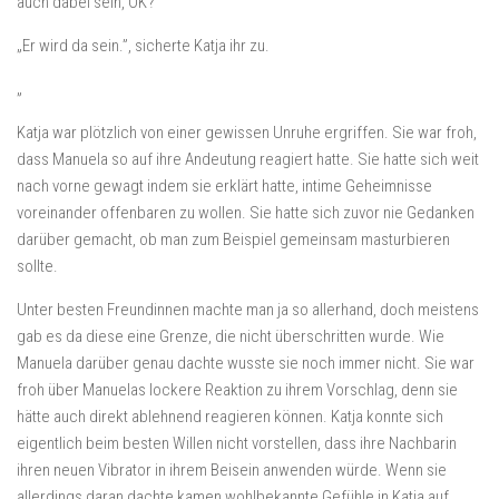
auch dabei sein, OK?”
„Er wird da sein.”, sicherte Katja ihr zu.
„
Katja war plötzlich von einer gewissen Unruhe ergriffen. Sie war froh,
dass Manuela so auf ihre Andeutung reagiert hatte. Sie hatte sich weit
nach vorne gewagt indem sie erklärt hatte, intime Geheimnisse
voreinander offenbaren zu wollen. Sie hatte sich zuvor nie Gedanken
darüber gemacht, ob man zum Beispiel gemeinsam masturbieren
sollte.
Unter besten Freundinnen machte man ja so allerhand, doch meistens
gab es da diese eine Grenze, die nicht überschritten wurde. Wie
Manuela darüber genau dachte wusste sie noch immer nicht. Sie war
froh über Manuelas lockere Reaktion zu ihrem Vorschlag, denn sie
hätte auch direkt ablehnend reagieren können. Katja konnte sich
eigentlich beim besten Willen nicht vorstellen, dass ihre Nachbarin
ihren neuen Vibrator in ihrem Beisein anwenden würde. Wenn sie
allerdings daran dachte kamen wohlbekannte Gefühle in Katja auf.