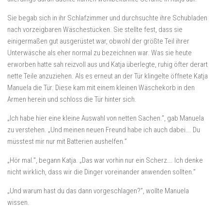
Sie begab sich in ihr Schlafzimmer und durchsuchte ihre Schubladen
nach vorzeigbaren Wäschestücken. Sie stellte fest, dass sie
einigermaßen gut ausgerüstet war, obwohl der größte Teil ihrer
Unterwäsche als eher normal zu bezeichnen war. Was sie heute
erworben hatte sah reizvoll aus und Katja überlegte, ruhig öfter derart
nette Teile anzuziehen. Als es erneut an der Tür klingelte öffnete Katja
Manuela die Tür. Diese kam mit einem kleinen Wäschekorb in den
Armen herein und schloss die Tür hinter sich.
„Ich habe hier eine kleine Auswahl von netten Sachen.”, gab Manuela
zu verstehen. „Und meinen neuen Freund habe ich auch dabei…. Du
müsstest mir nur mit Batterien aushelfen.”
„Hör mal.”, begann Katja. „Das war vorhin nur ein Scherz…. Ich denke
nicht wirklich, dass wir die Dinger voreinander anwenden sollten.”
„Und warum hast du das dann vorgeschlagen?”, wollte Manuela
wissen.