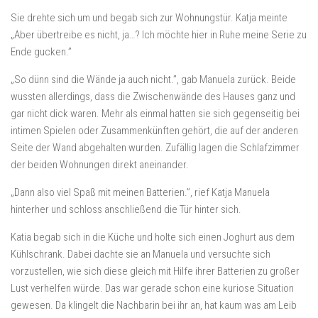
Sie drehte sich um und begab sich zur Wohnungstür. Katja meinte
„Aber übertreibe es nicht, ja…? Ich möchte hier in Ruhe meine Serie zu
Ende gucken.”
„So dünn sind die Wände ja auch nicht.”, gab Manuela zurück. Beide
wussten allerdings, dass die Zwischenwände des Hauses ganz und
gar nicht dick waren. Mehr als einmal hatten sie sich gegenseitig bei
intimen Spielen oder Zusammenkünften gehört, die auf der anderen
Seite der Wand abgehalten wurden. Zufällig lagen die Schlafzimmer
der beiden Wohnungen direkt aneinander.
„Dann also viel Spaß mit meinen Batterien.”, rief Katja Manuela
hinterher und schloss anschließend die Tür hinter sich.
Katia begab sich in die Küche und holte sich einen Joghurt aus dem
Kühlschrank. Dabei dachte sie an Manuela und versuchte sich
vorzustellen, wie sich diese gleich mit Hilfe ihrer Batterien zu großer
Lust verhelfen würde. Das war gerade schon eine kuriose Situation
gewesen. Da klingelt die Nachbarin bei ihr an, hat kaum was am Leib