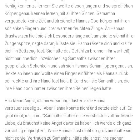
richtig kennen zu lernen. Sie wollte diesen jungen und so sprotlichen
Körper genau kennen lernen, mit all ihren Sinnen. Samantha
vergeudete keine Zeit und streichelte Hannas Oberkörper mit ihren
schlanken Fingern und ihrer warmen feuchten Zunge. An Hannas
Brustwarzen hielt sie sich besonders lange auf, umspielte sie mit ihrer
Zungenspitze, nagte daran, küsste sie. Hanna räkelte sich und krallte
sich im Bettzeug fest. Sie hatte das Gefühl zu brennen. Ihr war heiß,
nicht nur innerlich. Inzwischen lag Samantha zwischen ihren
gespreitzten Schenkeln und sah sich Hannas Schamlippen genau an,
leckte an ihnen und wollte einen Finger einführen als Hanna zurück
schreckte und ihre Hand fest hielt. Bittend sah sie Samantha an, die
ihre Hand noch immer zwischen ihren Beinen liegen hatte.
Hab keine Angst, ich bin vorsichtig: flüsterte sie Hanna
vertrauensseelig zu. Aber Hanna konnte nicht und setzte sich auf. Es
geht nicht, ich, ähm…”Samantha lächelte sie verständnisvoll an. Meine
Liebe, du brauchst keine Angst davor zu haben, ich werde dich ganz
vorsichtig entjungfern. Wäre Hannas Lust nicht so groß und hätte sie
nicht so viel Vertrauen zu Samantha, hätte sie längst ihre sachen