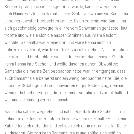
Becken sprang und sie nassgespritzt wurde, kam sie wieder zu
sich.Hanna setzte sich darauf an eine Seite, von wo aus sie Samantha
unbemerkt weiter beobachten konnte. Es erregte sie, wie Samantha
sich geschmeidig bewegte, wie ihre vom Schwimmen genässte Haut
tropfte und wie sie sich die nassen Strähnen aus ihrem Gesicht
wischte. Samantha war alleine dort und wäre Hanna nicht so
schrecklich verliebt, würde sie direkt zu ihr hin gehen. Nun aber blieb
sie sitzen und beobachtete sie aus der Ferne. Nach einigen Stunden
nahm Hanna ihre Sachen und wollte duschen gehen. Obwohl sie
Samantha die meiste Zeit beobachtet hatte, war ihr entgangen, dass
auch Samantha sie bemerkt und ein wenig beobachtet hatte. Sie, die
hübsche 18 Jährige in ihrem schwarzen engen Badeanzug, dem nicht
weniger hübschen Körper, die, die immer so ruhig und zurück haltend
war und sie ständig verträumt ansah.
Samantha sah sie weggehen und nahm ebenfalls ihre Sachen, um ihr
schnell in die Dusche zu folgen. In der Zwischenzeit hatte Hanna eine
Kabine für sich gefunden und schloss sich darin ein, um in aller Ruhe
zu duschen. Sie zog ihren Badeanzug aus und spülte sich heiß ab.