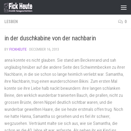
Skip to content
LESBEN
0
in der duschkabine von der nachbarin
BY
FICKHEUTE
·
DECEMBER 16, 2013
anna konnte es nicht glauben. Sie stand am Beckenrand und sah
ungläubig hinüber auf die andere Seite des Schwimmbecken zu ihrer
Nachbarin, in die sie schon so lange heimlich verliebt war. Samantha,
ihre Nachbarin, trug einen wunderschönen Bikini. Zum ersten Mal
konnte sie ihre Liebe halb nackt bewundern: ihre langen schlanken
Beine, den wirklich wunderbar trainierten Bauch, die prallen, nicht zu
grossen Brüste, deren Nippel deutlich sichtbar waren, und die
wunderbar gewellten Haare, die sie heute erstmals offen trug. Noch
nie hatte Hanna, Samantha so gesehen und es fiel ihr schwer,
wegzusehen. Verträumt malte sie sich aus, wie sie Samantha, die
schon an die 40 Jahre alt war, anfasste. Als neben ihr ein Kind ins