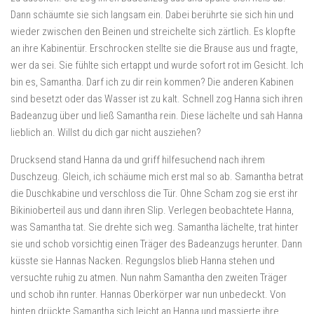
Dann schäumte sie sich langsam ein. Dabei berührte sie sich hin und
wieder zwischen den Beinen und streichelte sich zärtlich. Es klopfte
an ihre Kabinentür. Erschrocken stellte sie die Brause aus und fragte,
wer da sei. Sie fühlte sich ertappt und wurde sofort rot im Gesicht. Ich
bin es, Samantha. Darf ich zu dir rein kommen? Die anderen Kabinen
sind besetzt oder das Wasser ist zu kalt. Schnell zog Hanna sich ihren
Badeanzug über und ließ Samantha rein. Diese lächelte und sah Hanna
lieblich an. Willst du dich gar nicht ausziehen?
Drucksend stand Hanna da und griff hilfesuchend nach ihrem
Duschzeug. Gleich, ich schäume mich erst mal so ab. Samantha betrat
die Duschkabine und verschloss die Tür. Ohne Scham zog sie erst ihr
Bikinioberteil aus und dann ihren Slip. Verlegen beobachtete Hanna,
was Samantha tat. Sie drehte sich weg. Samantha lächelte, trat hinter
sie und schob vorsichtig einen Träger des Badeanzugs herunter. Dann
küsste sie Hannas Nacken. Regungslos blieb Hanna stehen und
versuchte ruhig zu atmen. Nun nahm Samantha den zweiten Träger
und schob ihn runter. Hannas Oberkörper war nun unbedeckt. Von
hinten drückte Samantha sich leicht an Hanna und massierte ihre