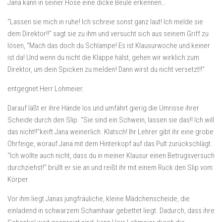
Jana kann in seiner Hose eine dicke Beule erkennen…
“Lassen sie mich in ruhe! Ich schreie sonst ganz laut! Ich melde sie
dem Direktor!!” sagt sie zu ihm und versucht sich aus seinem Griff zu
lösen, “Mach das doch du Schlampe! Es ist Klausurwoche und keiner
ist da! Und wenn du nicht die Klappe hälst, gehen wir wirklich zum
Direktor, um dein Spicken zu melden! Dann wirst du nicht versetzt!!”
entgegnet Herr Lohmeier.
Darauf läßt er ihre Hände los und umfährt gierig die Umrisse ihrer
Scheide durch den Slip. “Sie sind ein Schwein, lassen sie das!! Ich will
das nicht!!”keift Jana weinerlich. Klatsch! Ihr Lehrer gibt ihr eine grobe
Ohrfeige, worauf Jana mit dem Hinterkopf auf das Pult zurückschlägt.
“Ich wollte auch nicht, dass du in meiner Klausur einen Betrugsversuch
durchziehst!” brüllt er sie an und reißt ihr mit einem Ruck den Slip vom
Körper.
Vor ihm liegt Janas jungfräuliche, kleine Mädchenscheide, die
einladend in schwarzem Schamhaar gebettet liegt. Dadurch, dass ihre