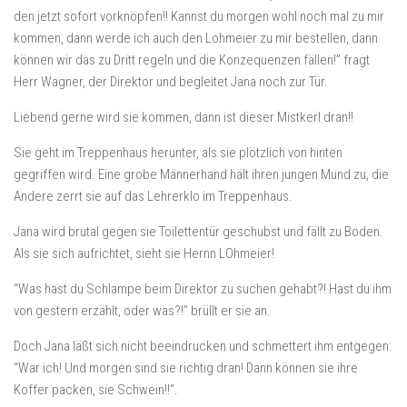
den jetzt sofort vorknöpfen!! Kannst du morgen wohl noch mal zu mir
kommen, dann werde ich auch den Lohmeier zu mir bestellen, dann
können wir das zu Dritt regeln und die Konzequenzen fällen!” fragt
Herr Wagner, der Direktor und begleitet Jana noch zur Tür.
Liebend gerne wird sie kommen, dann ist dieser Mistkerl dran!!
Sie geht im Treppenhaus herunter, als sie plötzlich von hinten
gegriffen wird. Eine grobe Männerhand hält ihren jungen Mund zu, die
Andere zerrt sie auf das Lehrerklo im Treppenhaus.
Jana wird brutal gegen sie Toilettentür geschubst und fällt zu Boden.
Als sie sich aufrichtet, sieht sie Hernn LOhmeier!
“Was hast du Schlampe beim Direktor zu suchen gehabt?! Hast du ihm
von gestern erzählt, oder was?!” brüllt er sie an.
Doch Jana läßt sich nicht beeindrucken und schmettert ihm entgegen:
“War ich! Und morgen sind sie richtig dran! Dann können sie ihre
Koffer packen, sie Schwein!!”.