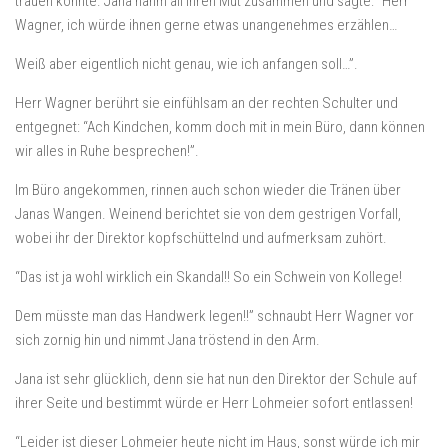
trauen könnte. Jana nahm all ihren Mut zusammen und sagte: “Herr
Wagner, ich würde ihnen gerne etwas unangenehmes erzählen…
Weiß aber eigentlich nicht genau, wie ich anfangen soll…”.
Herr Wagner berührt sie einfühlsam an der rechten Schulter und
entgegnet: “Ach Kindchen, komm doch mit in mein Büro, dann können
wir alles in Ruhe besprechen!”.
Im Büro angekommen, rinnen auch schon wieder die Tränen über
Janas Wangen. Weinend berichtet sie von dem gestrigen Vorfall,
wobei ihr der Direktor kopfschüttelnd und aufmerksam zuhört.
“Das ist ja wohl wirklich ein Skandal!! So ein Schwein von Kollege!
Dem müsste man das Handwerk legen!!” schnaubt Herr Wagner vor
sich zornig hin und nimmt Jana tröstend in den Arm.
Jana ist sehr glücklich, denn sie hat nun den Direktor der Schule auf
ihrer Seite und bestimmt würde er Herr Lohmeier sofort entlassen!
“Leider ist dieser Lohmeier heute nicht im Haus, sonst würde ich mir