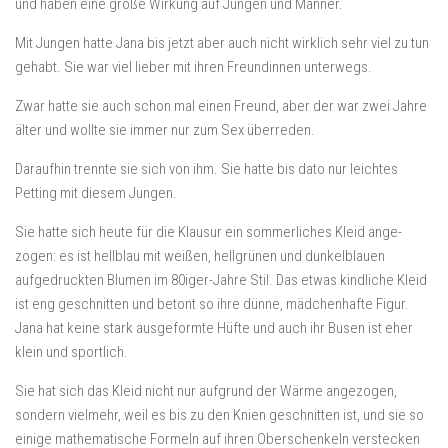
und haben eine große Wirkung auf Jungen und Männer.
Mit Jungen hatte Jana bis jetzt aber auch nicht wirklich sehr viel zu tun
gehabt. Sie war viel lieber mit ihren Freundinnen unterwegs.
Zwar hatte sie auch schon mal einen Freund, aber der war zwei Jahre
älter und wollte sie immer nur zum Sex überreden.
Daraufhin trennte sie sich von ihm. Sie hatte bis dato nur leichtes
Petting mit diesem Jungen.
Sie hatte sich heute für die Klausur ein sommerliches Kleid ange-
zogen: es ist hellblau mit weißen, hellgrünen und dunkelblauen
aufgedruckten Blumen im 80iger-Jahre Stil. Das etwas kindliche Kleid
ist eng geschnitten und betont so ihre dünne, mädchenhafte Figur.
Jana hat keine stark ausgeformte Hüfte und auch ihr Busen ist eher
klein und sportlich.
Sie hat sich das Kleid nicht nur aufgrund der Wärme angezogen,
sondern vielmehr, weil es bis zu den Knien geschnitten ist, und sie so
einige mathematische Formeln auf ihren Oberschenkeln verstecken