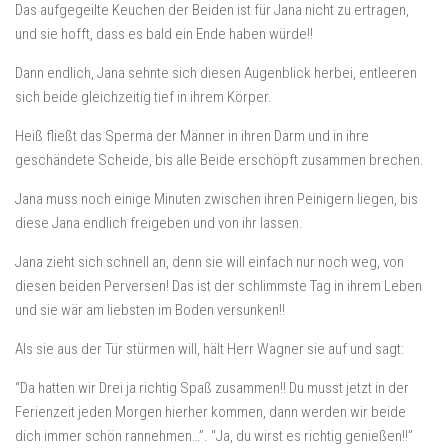
Das aufgegeilte Keuchen der Beiden ist für Jana nicht zu ertragen,
und sie hofft, dass es bald ein Ende haben würde!!
Dann endlich, Jana sehnte sich diesen Augenblick herbei, entleeren
sich beide gleichzeitig tief in ihrem Körper.
Heiß fließt das Sperma der Männer in ihren Darm und in ihre
geschändete Scheide, bis alle Beide erschöpft zusammen brechen.
Jana muss noch einige Minuten zwischen ihren Peinigern liegen, bis
diese Jana endlich freigeben und von ihr lassen.
Jana zieht sich schnell an, denn sie will einfach nur noch weg, von
diesen beiden Perversen! Das ist der schlimmste Tag in ihrem Leben
und sie wär am liebsten im Boden versunken!!
Als sie aus der Tür stürmen will, hält Herr Wagner sie auf und sagt:
“Da hatten wir Drei ja richtig Spaß zusammen!! Du musst jetzt in der
Ferienzeit jeden Morgen hierher kommen, dann werden wir beide
dich immer schön rannehmen…”. “Ja, du wirst es richtig genießen!!”