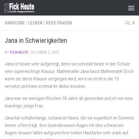
Skip to content
HARDCORE
/
LESBEN
/
REIFE FRAUEN
0
Jana in Schwierigkeiten
BY
FICKHEUTE
·
OCTOBER 2, 2013
Jana ist heute sehr aufgeregt, denn sie schreibt heute in der Schule
eine superwichtige Klausur. Mathematik! Jana hasst Mathematik! Doch
wenn sie diese Klausur vergeigen wird, wird sie nicht in die 13
versetzt und kann erstmal ihr Abitur knicken.
Jana war vor wenigen Wochen 18 Jahre alt geworden und ist nun eine
knackige, junge Frau.
Jana hat schulterlange, schwarze Haare, die sie eigentlich im Sommer
immer offen trägt. Ihre dunkelbraunen Augen mit den schwarzen
Augen- brauen fallen aufgrund ihrer hellen Hautfarbe sehr stark auf