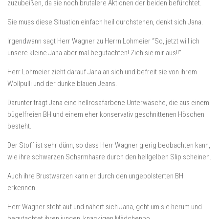
zuzubeißen, da sie noch brutalere Aktionen der beiden befürchtet.
Sie muss diese Situation einfach heil durchstehen, denkt sich Jana.
Irgendwann sagt Herr Wagner zu Herrn Lohmeier “So, jetzt will ich
unsere kleine Jana aber mal begutachten! Zieh sie mir aus!!”.
Herr Lohmeier zieht darauf Jana an sich und befreit sie von ihrem
Wollpulli und der dunkelblauen Jeans.
Darunter trägt Jana eine hellrosafarbene Unterwäsche, die aus einem
bügelfreien BH und einem eher konservativ geschnittenen Höschen
besteht.
Der Stoff ist sehr dünn, so dass Herr Wagner gierig beobachten kann,
wie ihre schwarzen Scharmhaare durch den hellgelben Slip scheinen.
Auch ihre Brustwarzen kann er durch den ungepolsterten BH
erkennen.
Herr Wagner steht auf und nähert sich Jana, geht um sie herum und
begutachtet ihren jungen, knackigen Mädchenpo.