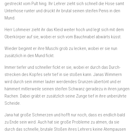
gestreckt vom Pult hing. Ihr Lehrer zieht sich schnell die Hose samt
Unterhose runter und drückt ihr brutal seinen steifen Penis in den
Mund.
Herr Lohmeier zieht ihr das Kleid weiter hoch und legt sich mit dem
Oberkörper auf sie, wobei er sich vom Bauchnabel abwärts küsst.
Wieder beginnt er ihre Muschi grob zu lecken, wobei er sie nun
zusätzlich in den Mund fickt.
Immer tiefer und schneller fickt er sie, wobei er durch das Durch-
strecken des Kopfes sehr tief in sie stoßen kann. Janas Wimmern
wird durch sein immer lauter werdendes Grunzen übertönt und er
hämmert mitlerweile seinen steifen Schwanz geradezu in ihren jungen
Rachen. Dabei gräbt er zusätzlich seine Zunge tief in ihre unberührte
Scheide.
Jana hat große Schmerzen und hofft nur noch, dass es endlich bald
zu Ende sein wird. Auch hat sie große Probleme zu atmen, da sie
durch das schnelle, brutale Stoßen ihres Lehrers keine Atempausen