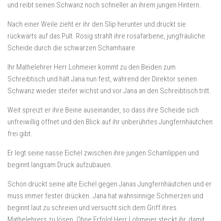
und reibt seinen Schwanz noch schneller an ihrem jungen Hintern.
Nach einer Weile zieht er ihr den Slip herunter und drückt sie
rückwärts auf das Pult. Rosig strahlt ihre rosafarbene, jungfräuliche
Scheide durch die schwarzen Schamhaare.
Ihr Mathelehrer Herr Lohmeier kommt zu den Beiden zum
Schreibtisch und hält Jana nun fest, während der Direktor seinen
Schwanz wieder steifer wichst und vor Jana an den Schreibtisch tritt.
Weit spreizt er ihre Beine auseinander, so dass ihre Scheide sich
unfreiwillig öffnet und den Blick auf ihr unberührtes Jungfernhäutchen
frei gibt.
Er legt seine nasse Eichel zwischen ihre jungen Schamlippen und
beginnt langsam Druck aufzubauen.
Schon drückt seine alte Eichel gegen Janas Jungfernhäutchen und er
muss immer fester drücken. Jana hat wahnsinnige Schmerzen und
beginnt laut zu schreien und versucht sich dem Griff ihres
Mathelehrers zu lösen. Ohne Erfolg! Herr Lohmeier steckt ihr, damit