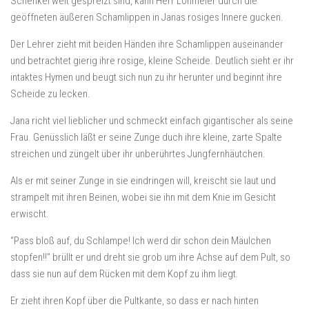
Schenkel weit gespreizt sind, kann Herr Lohmeier durch die
geöffneten äußeren Schamlippen in Janas rosiges Innere gucken.
Der Lehrer zieht mit beiden Händen ihre Schamlippen auseinander
und betrachtet gierig ihre rosige, kleine Scheide. Deutlich sieht er ihr
intaktes Hymen und beugt sich nun zu ihr herunter und beginnt ihre
Scheide zu lecken.
Jana richt viel lieblicher und schmeckt einfach gigantischer als seine
Frau. Genüsslich läßt er seine Zunge duch ihre kleine, zarte Spalte
streichen und züngelt über ihr unberührtes Jungfernhäutchen.
Als er mit seiner Zunge in sie eindringen will, kreischt sie laut und
strampelt mit ihren Beinen, wobei sie ihn mit dem Knie im Gesicht
erwischt.
“Pass bloß auf, du Schlampe! Ich werd dir schon dein Mäulchen
stopfen!!” brüllt er und dreht sie grob um ihre Achse auf dem Pult, so
dass sie nun auf dem Rücken mit dem Kopf zu ihm liegt.
Er zieht ihren Kopf über die Pultkante, so dass er nach hinten