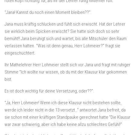
roten Kopf richtung Tür, als ihr der Lehrer ruhig hinterher ruft:
“Jana! Kannst du noch einen Moment bleiben??”.
Jana muss kräftig schlucken und fühlt sich erwischt. Hat der Lehrer
sie wirklich beim Spicken erwischt? Sie hatte sich doch so sehr
bemüht!! Jana beruhigt sich und wartet, bis alle Mitschüler den Raum
verlassen hatten. “Was ist denn genau, Herr Lohmeier?” fragt sie
eingeschüchtert.
Ihr Mathelehrer Herr Lohmeier stellt sich vor Jana und fragt mit ruhiger
Stimme “Ich wollte nur wissen, ob du mit der Klausur klar gekommen
bist.
Es ist doch wichtig für deine Versetzung, oder??”.
“Ja, Herr Lohmeier! Wenn ich diese Klausur nicht bestehen sollte,
werde ich leider nicht in die 13 versetzt…” antwortet Jana befreit, da
sie schon mit einer kräftigen Standpauke gerechnet hatte “Die Klausur
war zwar schwierig, aber ich habe keine allzu schlechtes Gefühl!”