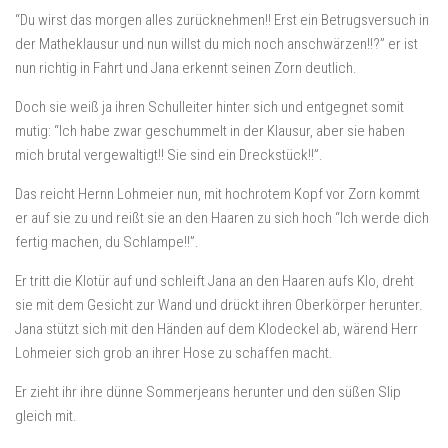
“Du wirst das morgen alles zurücknehmen!! Erst ein Betrugsversuch in
der Matheklausur und nun willst du mich noch anschwärzen!!?” er ist
nun richtig in Fahrt und Jana erkennt seinen Zorn deutlich.
Doch sie weiß ja ihren Schulleiter hinter sich und entgegnet somit
mutig: “Ich habe zwar geschummelt in der Klausur, aber sie haben
mich brutal vergewaltigt!! Sie sind ein Dreckstück!!”.
Das reicht Hernn Lohmeier nun, mit hochrotem Kopf vor Zorn kommt
er auf sie zu und reißt sie an den Haaren zu sich hoch “Ich werde dich
fertig machen, du Schlampe!!”.
Er tritt die Klotür auf und schleift Jana an den Haaren aufs Klo, dreht
sie mit dem Gesicht zur Wand und drückt ihren Oberkörper herunter.
Jana stützt sich mit den Händen auf dem Klodeckel ab, wärend Herr
Lohmeier sich grob an ihrer Hose zu schaffen macht.
Er zieht ihr ihre dünne Sommerjeans herunter und den süßen Slip
gleich mit.