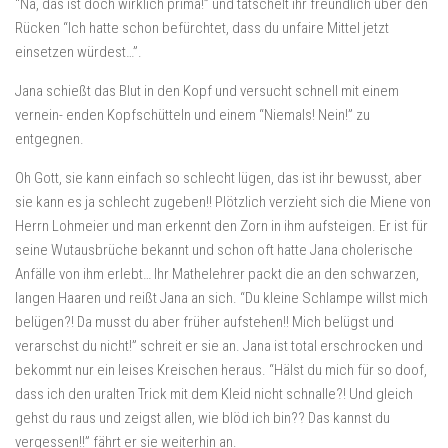
“Na, das ist doch wirklich prima!” und tätschelt ihr freundlich über den
Rücken “Ich hatte schon befürchtet, dass du unfaire Mittel jetzt
einsetzen würdest…”.
Jana schießt das Blut in den Kopf und versucht schnell mit einem
vernein- enden Kopfschütteln und einem “Niemals! Nein!” zu
entgegnen.
Oh Gott, sie kann einfach so schlecht lügen, das ist ihr bewusst, aber
sie kann es ja schlecht zugeben!! Plötzlich verzieht sich die Miene von
Herrn Lohmeier und man erkennt den Zorn in ihm aufsteigen. Er ist für
seine Wutausbrüche bekannt und schon oft hatte Jana cholerische
Anfälle von ihm erlebt… Ihr Mathelehrer packt die an den schwarzen,
langen Haaren und reißt Jana an sich. “Du kleine Schlampe willst mich
belügen?! Da musst du aber früher aufstehen!! Mich belügst und
verarschst du nicht!” schreit er sie an. Jana ist total erschrocken und
bekommt nur ein leises Kreischen heraus. “Hälst du mich für so doof,
dass ich den uralten Trick mit dem Kleid nicht schnalle?! Und gleich
gehst du raus und zeigst allen, wie blöd ich bin?? Das kannst du
vergessen!!” fährt er sie weiterhin an.