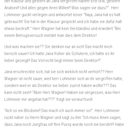
der Klausur und gestern an Jana vergriffen haben! Erst oral, gestern
Analsex!! Und alles gegen ihren Willen!! Was sagen sie dazu?”. Herr
Lohmeier guckt verlegen und antwortet leiser “Naja, Jana hat es halt
gebraucht! Sie hat in der Klausur gespickt und ich habe sie dafür halt
etwas bestraft.” Herr Wagner hat kein Verständnis und erwidert “Bei
einem Betrugsversuch meldet man dies dem Direktor!
Und was machen sie?? Sie denken nur an sich! Das macht mich
tierisch sauer! Ich hatte Jana früher als Schülerin, ich hätte es ihr
lieber gezeigt!! Das Vorrecht liegt immer beim Direktor!!”.
Jana erschreckte sich, hat sie sich wirklich nicht verhört?? Herr
Wagner ist nicht sauer, weil herr Lohmeier sich an ihr vergriffen hatte,
sondern weil er als Direktor sie lieber zuerst haben wollte??? Das
kann nicht sein!! “Aber Herr Wagner! Haben sie vergessen, was Herr
Lohmeier mir angetan hat???” fragt sie vorwurfsvoll.
“Ach so ein Blödsinn!! Das mach ich auch immer so!”. Herr Lohmeier
rückt näher zu Herrn Wagner und sagt zu ihm “Ich muss ihnen sagen,
dass Jana noch Jungfrau ist! Ihre Pussy wurde noch nie berührt!! Habe