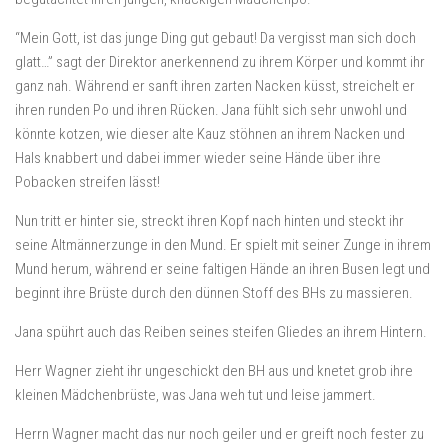
“Mein Gott, ist das junge Ding gut gebaut! Da vergisst man sich doch
glatt…” sagt der Direktor anerkennend zu ihrem Körper und kommt ihr
ganz nah. Während er sanft ihren zarten Nacken küsst, streichelt er
ihren runden Po und ihren Rücken. Jana fühlt sich sehr unwohl und
könnte kotzen, wie dieser alte Kauz stöhnen an ihrem Nacken und
Hals knabbert und dabei immer wieder seine Hände über ihre
Pobacken streifen lässt!
Nun tritt er hinter sie, streckt ihren Kopf nach hinten und steckt ihr
seine Altmännerzunge in den Mund. Er spielt mit seiner Zunge in ihrem
Mund herum, während er seine faltigen Hände an ihren Busen legt und
beginnt ihre Brüste durch den dünnen Stoff des BHs zu massieren.
Jana spührt auch das Reiben seines steifen Gliedes an ihrem Hintern.
Herr Wagner zieht ihr ungeschickt den BH aus und knetet grob ihre
kleinen Mädchenbrüste, was Jana weh tut und leise jammert.
Herrn Wagner macht das nur noch geiler und er greift noch fester zu