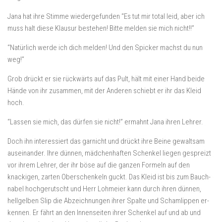
Jana hat ihre Stimme wiedergefunden “Es tut mir total leid, aber ich
muss halt diese Klausur bestehen! Bitte melden sie mich nicht!!”
“Natürlich werde ich dich melden! Und den Spicker machst du nun
weg!”
Grob drückt er sie rückwärts auf das Pult, hält mit einer Hand beide
Hände von ihr zusammen, mit der Anderen schiebt er ihr das Kleid
hoch.
“Lassen sie mich, das dürfen sie nicht!” ermahnt Jana ihren Lehrer.
Doch ihn interessiert das garnicht und drückt ihre Beine gewaltsam
auseinander. Ihre dünnen, mädchenhaften Schenkel liegen gespreizt
vor ihrem Lehrer, der ihr böse auf die ganzen Formeln auf den
knackigen, zarten Oberschenkeln guckt. Das Kleid ist bis zum Bauch-
nabel hochgerutscht und Herr Lohmeier kann durch ihren dünnen,
hellgelben Slip die Abzeichnungen ihrer Spalte und Schamlippen er-
kennen. Er fährt an den Innenseiten ihrer Schenkel auf und ab und