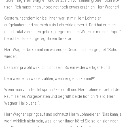
“Guten Tag, Herr Wagner” und setzt sich vor seinen großen Schreib-
tisch. “Ich muss ihnen unbedingt noch etwas erzählen, Herr Wagner!
Gestern, nachdem ich bei ihnen war ist mir Herr Lohmeier
aufgelauhert und hat mich aufs Lehrerklo gezerrt. Dort hat er mich
ganz brutal von hinten gefickt, gegen meinen Willen! In meinen Popo!”
berichtet Jana aufgeregt ihrem Direktor.
Herr Wagner bekommt ein wütendes Gesicht und entgegnet “Schon
wieder.
Das kann ja wohl wirklich nicht sein! So ein widerwertiger Hund!
Dem werde ich was erzählen, wenn er gleich kommt!!”.
Wenn man vom Teufel spricht! Es klopft und Herr Lohmeier betritt den
Raum seines Vorgesetzten und begrüßt beide höflich “Hallo, Herr
Wagner! Hallo Jana!”.
Herr Wagner springt auf und schnauzt Herrn Lohmeier an “Das kann ja
wohl wirklich nicht sein, was ich von ihnen höre! Sie sollen sich nach