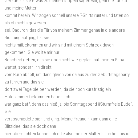
Gerade als sie etwas zu meinen Nippeln sagen will, geht die Tür auf
und meine Mutter
kommt herein. Wir zogen schnell unsere T-Shirts runter und taten so
als ob nichts gewesen
sei. Dadurch, das die Tür von meinem Zimmer genau in die andere
Richtung aufging, hat sie
nichts mitbekommen und wir sind mit einem Schreck davon
gekommen. Sie wollte mir nur
Bescheid geben, das sie doch nicht wie geplant auf meinen Papa
wartet, sondern ihn direkt
vom Büro abholt, um dann gleich von da aus zu der Geburtstagsparty
zu fahren und das sie
dort zwei Tage bleiben werden, da sie noch kurzfristig ein
Hotelzimmer bekommen haben. Ich
war ganz baff, denn das hieß ja, bis Sonntagabend äSturmfreie Bude”.
Sie
verabschiedete sich und ging. Meine Freundin kam dann eine
Blitzidee, das sie doch dann
hier übernachten könne. Ich eilte also meiner Mutter hinterher, bis ich