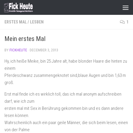
Skip to content
ERSTES MAL
/
LESBEN
1
Mein erstes Mal
BY
FICKHEUTE
·
DECEMBER 3, 2013
Hy, ich heiße Meike, bin 25 Jahre alt, habe blonder Haare die hinten zu
einem
Pferdeschwanz zusammengeknotet sind,blaue Augen und bin 1,63 m
groß.
Erst mal finde ich es wirklich toll, das ich mal anonym aufschreiben
darf, wie ich zum
ersten mal mit Sex in Berührung gekommen bin und es dann andere
lesen können.
Wahrscheinlich auch ein paar geile Männer, die sich beim lesen, einen
von der Palme