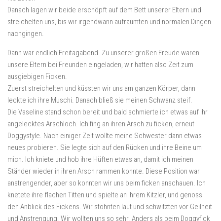
Danach lagen wir beide erschöpft auf dem Bett unserer Eltern und
streichelten uns, bis wir irgendwann aufräumten und normalen Dingen
nachgingen.
Dann war endlich Freitagabend. Zu unserer großen Freude waren
unsere Eltern bei Freunden eingeladen, wir hatten also Zeit zum
ausgiebigen Ficken.
Zuerst streichelten und küssten wir uns am ganzen Körper, dann
leckte ich ihre Muschi. Danach bließ sie meinen Schwanz steif.
Die Vaseline stand schon bereit und bald schmierte ich etwas auf ihr
angelecktes Arschloch. Ich fing an ihren Arsch zu ficken, erneut
Doggystyle. Nach einiger Zeit wollte meine Schwester dann etwas
neues probieren. Sie legte sich auf den Rücken und ihre Beine um
mich. Ich kniete und hob ihre Hüften etwas an, damit ich meinen
Ständer wieder in ihren Arsch rammen konnte. Diese Position war
anstrengender, aber so konnten wir uns beim ficken anschauen. Ich
knetete ihre flachen Titten und spielte an ihrem Kitzler, und genoss
den Anblick des Fickens. Wir stöhnten laut und schwitzten vor Geilheit
und Anstrengung. Wir wollten uns so sehr. Anders als beim Doggyfick