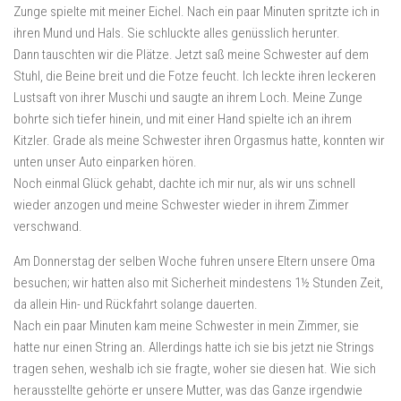
Zunge spielte mit meiner Eichel. Nach ein paar Minuten spritzte ich in
ihren Mund und Hals. Sie schluckte alles genüsslich herunter.
Dann tauschten wir die Plätze. Jetzt saß meine Schwester auf dem
Stuhl, die Beine breit und die Fotze feucht. Ich leckte ihren leckeren
Lustsaft von ihrer Muschi und saugte an ihrem Loch. Meine Zunge
bohrte sich tiefer hinein, und mit einer Hand spielte ich an ihrem
Kitzler. Grade als meine Schwester ihren Orgasmus hatte, konnten wir
unten unser Auto einparken hören.
Noch einmal Glück gehabt, dachte ich mir nur, als wir uns schnell
wieder anzogen und meine Schwester wieder in ihrem Zimmer
verschwand.
Am Donnerstag der selben Woche fuhren unsere Eltern unsere Oma
besuchen; wir hatten also mit Sicherheit mindestens 1½ Stunden Zeit,
da allein Hin- und Rückfahrt solange dauerten.
Nach ein paar Minuten kam meine Schwester in mein Zimmer, sie
hatte nur einen String an. Allerdings hatte ich sie bis jetzt nie Strings
tragen sehen, weshalb ich sie fragte, woher sie diesen hat. Wie sich
herausstellte gehörte er unsere Mutter, was das Ganze irgendwie