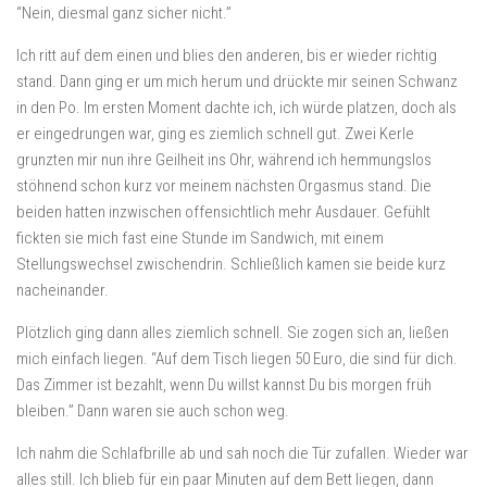
“Nein, diesmal ganz sicher nicht.”
Ich ritt auf dem einen und blies den anderen, bis er wieder richtig
stand. Dann ging er um mich herum und drückte mir seinen Schwanz
in den Po. Im ersten Moment dachte ich, ich würde platzen, doch als
er eingedrungen war, ging es ziemlich schnell gut. Zwei Kerle
grunzten mir nun ihre Geilheit ins Ohr, während ich hemmungslos
stöhnend schon kurz vor meinem nächsten Orgasmus stand. Die
beiden hatten inzwischen offensichtlich mehr Ausdauer. Gefühlt
fickten sie mich fast eine Stunde im Sandwich, mit einem
Stellungswechsel zwischendrin. Schließlich kamen sie beide kurz
nacheinander.
Plötzlich ging dann alles ziemlich schnell. Sie zogen sich an, ließen
mich einfach liegen. “Auf dem Tisch liegen 50 Euro, die sind für dich.
Das Zimmer ist bezahlt, wenn Du willst kannst Du bis morgen früh
bleiben.” Dann waren sie auch schon weg.
Ich nahm die Schlafbrille ab und sah noch die Tür zufallen. Wieder war
alles still. Ich blieb für ein paar Minuten auf dem Bett liegen, dann