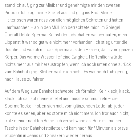
stand ich auf, ging zur Minibar und genehmigte mir den zweiten
Piccolo. Ich zog meine Stiefel aus und ging ins Bad. Meine
Halterlosen waren nass von allen möglichen Sekreten und hatten
Laufmaschen – ab in den Müll. Ich betrachtete mich im Spiegel.
Überall klebte Sperma. Selbst der Lidschatten war verlaufen; mein
Lippenstift war so gut wie nicht mehr vorhanden. Ich stieg unter die
Dusche und wusch mir das Sperma aus den Haaren, dann vom ganzen
Körper. Das warme Wasser lief eine Ewigkeit. Hoffentlich würde
nichts mehr aus mir heraustropfen, wenn ich noch unten ohne zurück
zum Bahnhof ging. Bleiben wollte ich nicht. Es war noch früh genug,
nach Hause zu fahren.
Auf dem Weg zum Bahnhof schwebte ich förmlich. Kein klack, klack,
klack. Ich sah auf meine Stiefel und musste schmunzeln – die
Spermaflecken hoben sich matt vom glänzenden Leder ab, jeder
konnte es sehen, aber es störte mich nicht mehr. Ich fror auch nicht,
trotz meiner nackten Beine. Ich verschwand als Hure mit meiner
Tasche in der Bahnhofstoilette und kam nach fünf Minuten als brave
Studentin in Jeans und Sneakern wieder heraus.