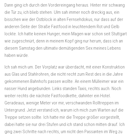
Dann ging ich durch den Vordereingang heraus. Hinter mir schwang
die Tür zu, ich blieb stehen. Ulm sah immer noch dreckig aus, ein
bisschen wie der Ostblock in alten Fernsehdokus, nur dass auf der
anderen Seite der Straße Fastfood in leuchtendem Rot und Gelb
lockte. Ich hatte keinen Hunger, mein Magen war schon seit Stuttgart
wie zugeschnürt, denn in meinem Kopf ging nur herum, dass ich an
diesem Samstag den ultimativ demütigenden Sex meines Lebens
haben würde.
Ich sah mich um. Der Vorplatz war überdacht, mit einer Konstruktion
aus Glas und Stahlrohren, die nicht recht zum Rest des in die Jahre
gekommenen Bahnhofs passen wollte. An einem Mülleimer war ein
nasser Hund angebunden. Links standen Taxis, rechts auch. Noch
weiter rechts die nächste Fastfoodkette, dahinter ein Hotel.
Geradeaus, wenige Meter vor mir, verschwanden Rolltreppen im
Untergrund. Jetzt verstand ich, warum ich mich zum Warten auf die
Treppe setzen sollte. Ich hatte mir die Treppe größer vorgestellt,
dabei hatte sie nur drei Stufen und ich stand schon mitten drauf. Ich
ging zwei Schritte nach rechts, um nicht den Passanten im Weg zu