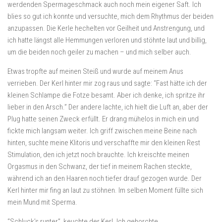
werdenden Spermageschmack auch noch mein eigener Saft. Ich
blies so gut ich konnte und versuchte, mich dem Rhythmus der beiden
anzupassen. Die Kerle hechelten vor Geilheit und Anstrengung, und
ich hatte längst alle Hemmungen verloren und stöhnte laut und billig,
um die beiden noch geiler zu machen – und mich selber auch.
Etwas tropfte auf meinen Steiß und wurde auf meinem Anus
verrieben. Der Kerl hinter mir zog raus und sagte: “Fast hätte ich der
kleinen Schlampe die Fotze besamt. Aber ich denke, ich spritze ihr
lieber in den Arsch.” Der andere lachte, ich hielt die Luft an, aber der
Plug hatte seinen Zweck erfüllt. Er drang mühelos in mich ein und
fickte mich langsam weiter. Ich griff zwischen meine Beine nach
hinten, suchte meine Klitoris und verschaffte mir den kleinen Rest
Stimulation, den ich jetzt noch brauchte. Ich kreischte meinen
Orgasmus in den Schwanz, der tief in meinem Rachen steckte,
während ich an den Haaren noch tiefer drauf gezogen wurde. Der
Kerl hinter mir fing an laut zu stöhnen. Im selben Moment füllte sich
mein Mund mit Sperma.
“Schluck’s runter”, keuchte der Kerl. Ich gehorchte.