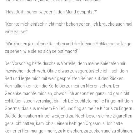
“Hast Du ihr schon wieder in den Mund gespritzt?”
“Konnte mich einfach nicht mehr beherrschen. Ich brauche auch mal
eine Pause!”
“Wir können ja mal eine Rauchen und der kleinen Schlampe so lange
zu sehen, wie sie es sich selbst macht!”
Der Vorschlag hatte durchaus Vorteile, denn meine Knie taten mir
inzwischen doch weh. Ohne etwas zu sagen, tastete ich nach dem
Bett und legte mich mit weit gespreizten Beinen auf den Rücken.
Vermutlich konnten die Kerle bis zu meinen Nieren sehen. Der
Gedanke machte mich an, obwohl ich ansonsten ganz und gar nicht
exhibitionistisch veranlagt bin. Ich befeuchtete meine Finger mit dem
Sperma, das aus meinem Po lief, und fing an meine Klitoris zu fingern.
Die Beiden sahen mir schweigend zu. Noch bevor sie ihre Zigaretten
geraucht hatten, kam ich zu einem heftigen Orgasmus. Ich hatte
keinerlei Hemmungen mehr, zu kreischen, zu zucken und zu stöhnen.