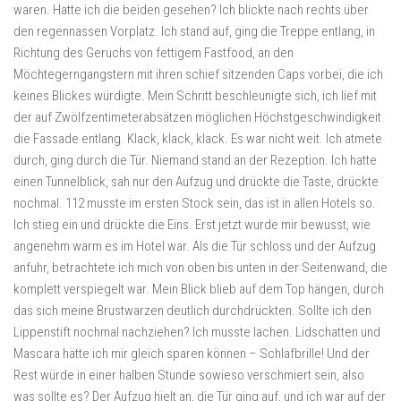
waren. Hatte ich die beiden gesehen? Ich blickte nach rechts über
den regennassen Vorplatz. Ich stand auf, ging die Treppe entlang, in
Richtung des Geruchs von fettigem Fastfood, an den
Möchtegerngangstern mit ihren schief sitzenden Caps vorbei, die ich
keines Blickes würdigte. Mein Schritt beschleunigte sich, ich lief mit
der auf Zwölfzentimeterabsätzen möglichen Höchstgeschwindigkeit
die Fassade entlang. Klack, klack, klack. Es war nicht weit. Ich atmete
durch, ging durch die Tür. Niemand stand an der Rezeption. Ich hatte
einen Tunnelblick, sah nur den Aufzug und drückte die Taste, drückte
nochmal. 112 musste im ersten Stock sein, das ist in allen Hotels so.
Ich stieg ein und drückte die Eins. Erst jetzt wurde mir bewusst, wie
angenehm warm es im Hotel war. Als die Tür schloss und der Aufzug
anfuhr, betrachtete ich mich von oben bis unten in der Seitenwand, die
komplett verspiegelt war. Mein Blick blieb auf dem Top hängen, durch
das sich meine Brustwarzen deutlich durchdrückten. Sollte ich den
Lippenstift nochmal nachziehen? Ich musste lachen. Lidschatten und
Mascara hätte ich mir gleich sparen können – Schlafbrille! Und der
Rest würde in einer halben Stunde sowieso verschmiert sein, also
was sollte es? Der Aufzug hielt an, die Tür ging auf, und ich war auf der