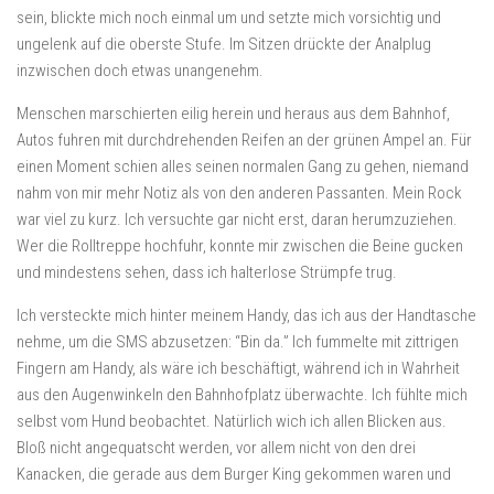
sein, blickte mich noch einmal um und setzte mich vorsichtig und
ungelenk auf die oberste Stufe. Im Sitzen drückte der Analplug
inzwischen doch etwas unangenehm.
Menschen marschierten eilig herein und heraus aus dem Bahnhof,
Autos fuhren mit durchdrehenden Reifen an der grünen Ampel an. Für
einen Moment schien alles seinen normalen Gang zu gehen, niemand
nahm von mir mehr Notiz als von den anderen Passanten. Mein Rock
war viel zu kurz. Ich versuchte gar nicht erst, daran herumzuziehen.
Wer die Rolltreppe hochfuhr, konnte mir zwischen die Beine gucken
und mindestens sehen, dass ich halterlose Strümpfe trug.
Ich versteckte mich hinter meinem Handy, das ich aus der Handtasche
nehme, um die SMS abzusetzen: “Bin da.” Ich fummelte mit zittrigen
Fingern am Handy, als wäre ich beschäftigt, während ich in Wahrheit
aus den Augenwinkeln den Bahnhofplatz überwachte. Ich fühlte mich
selbst vom Hund beobachtet. Natürlich wich ich allen Blicken aus.
Bloß nicht angequatscht werden, vor allem nicht von den drei
Kanacken, die gerade aus dem Burger King gekommen waren und