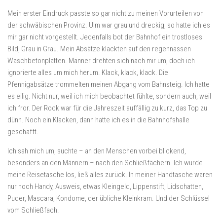
Mein erster Eindruck passte so gar nicht zu meinen Vorurteilen von
der schwäbischen Provinz. Ulm war grau und dreckig, so hatte ich es
mir gar nicht vorgestellt. Jedenfalls bot der Bahnhof ein trostloses
Bild, Grau in Grau. Mein Absätze klackten auf den regennassen
Waschbetonplatten. Männer drehten sich nach mir um, doch ich
ignorierte alles um mich herum. Klack, klack, klack. Die
Pfennigabsätze trommelten meinen Abgang vom Bahnsteig. Ich hatte
es eilig. Nicht nur, weil ich mich beobachtet fühlte, sondern auch, weil
ich fror. Der Rock war für die Jahreszeit auffällig zu kurz, das Top zu
dünn. Noch ein Klacken, dann hatte ich es in die Bahnhofshalle
geschafft.
Ich sah mich um, suchte – an den Menschen vorbei blickend,
besonders an den Männern – nach den Schließfächern. Ich wurde
meine Reisetasche los, ließ alles zurück. In meiner Handtasche waren
nur noch Handy, Ausweis, etwas Kleingeld, Lippenstift, Lidschatten,
Puder, Mascara, Kondome, der übliche Kleinkram. Und der Schlüssel
vom Schließfach.