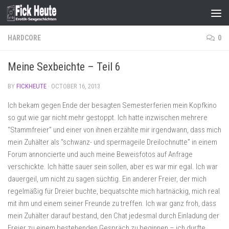
Skip to content
HARDCORE
0
Meine Sexbeichte – Teil 6
BY
FICKHEUTE
·
OCTOBER 16, 2013
Ich bekam gegen Ende der besagten Semesterferien mein Kopfkino
so gut wie gar nicht mehr gestoppt. Ich hatte inzwischen mehrere
“Stammfreier” und einer von ihnen erzählte mir irgendwann, dass mich
mein Zuhälter als “schwanz- und spermageile Dreilochnutte” in einem
Forum annoncierte und auch meine Beweisfotos auf Anfrage
verschickte. Ich hätte sauer sein sollen, aber es war mir egal. Ich war
dauergeil, um nicht zu sagen süchtig. Ein anderer Freier, der mich
regelmäßig für Dreier buchte, bequatschte mich hartnäckig, mich real
mit ihm und einem seiner Freunde zu treffen. Ich war ganz froh, dass
mein Zuhälter darauf bestand, den Chat jedesmal durch Einladung der
Freier zu einem bestehenden Gespräch zu beginnen – ich durfte