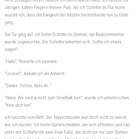
nicht schlagen hören, obwohl ich das erwartet hätte. Ich tastete mit
zittrigen, kalten Fingern meinen Puls. Als ich Schritte im Flur hörte,
wusste ich, dass die Ewigkeit der letzten Viertelstunde nun zu Ende
ging.
Die Tür ging auf, ich hörte Schritte im Zimmer, die Badezimmertür
wurde zugeworfen. Die Schritte näherten sich. Sollte ich etwas
sagen?
“Hallo”, flüsterte ich beinahe.
“Lecker!”, bekam ich als Antwort.
“Danke. Schön, dass ihr…”
“Nana. Wir sind ja nicht zum Smalltalk hier”, wurde ich unterbrochen.
“Knie dich hin!”
Ich rutschte vom Bett. Der Teppichboden war doch nicht so weich,
wie ich dachte. Ich hörte Gürtelschnallen, die sich öffneten, und sah
unter der Schlafbrille zwei Paar Füße, die dicht vor mir zum Stehen