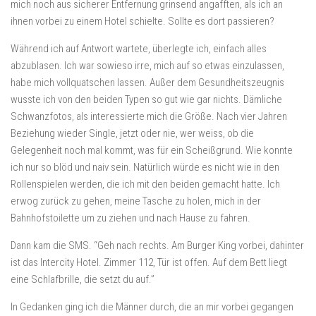
mich noch aus sicherer Entfernung grinsend angafften, als ich an
ihnen vorbei zu einem Hotel schielte. Sollte es dort passieren?
Während ich auf Antwort wartete, überlegte ich, einfach alles
abzublasen. Ich war sowieso irre, mich auf so etwas einzulassen,
habe mich vollquatschen lassen. Außer dem Gesundheitszeugnis
wusste ich von den beiden Typen so gut wie gar nichts. Dämliche
Schwanzfotos, als interessierte mich die Größe. Nach vier Jahren
Beziehung wieder Single, jetzt oder nie, wer weiss, ob die
Gelegenheit noch mal kommt, was für ein Scheißgrund. Wie konnte
ich nur so blöd und naiv sein. Natürlich würde es nicht wie in den
Rollenspielen werden, die ich mit den beiden gemacht hatte. Ich
erwog zurück zu gehen, meine Tasche zu holen, mich in der
Bahnhofstoilette um zu ziehen und nach Hause zu fahren.
Dann kam die SMS. “Geh nach rechts. Am Burger King vorbei, dahinter
ist das Intercity Hotel. Zimmer 112, Tür ist offen. Auf dem Bett liegt
eine Schlafbrille, die setzt du auf.”
In Gedanken ging ich die Männer durch, die an mir vorbei gegangen