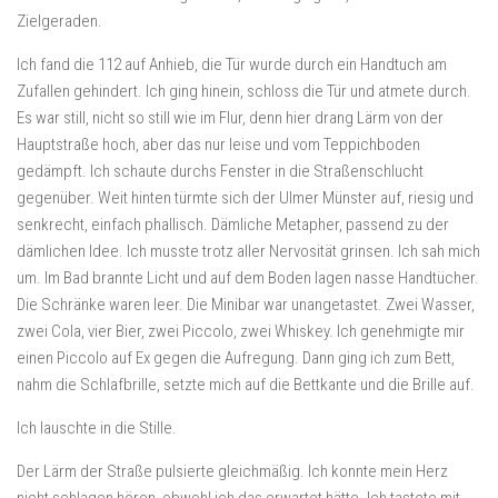
Zielgeraden.
Ich fand die 112 auf Anhieb, die Tür wurde durch ein Handtuch am
Zufallen gehindert. Ich ging hinein, schloss die Tür und atmete durch.
Es war still, nicht so still wie im Flur, denn hier drang Lärm von der
Hauptstraße hoch, aber das nur leise und vom Teppichboden
gedämpft. Ich schaute durchs Fenster in die Straßenschlucht
gegenüber. Weit hinten türmte sich der Ulmer Münster auf, riesig und
senkrecht, einfach phallisch. Dämliche Metapher, passend zu der
dämlichen Idee. Ich musste trotz aller Nervosität grinsen. Ich sah mich
um. Im Bad brannte Licht und auf dem Boden lagen nasse Handtücher.
Die Schränke waren leer. Die Minibar war unangetastet. Zwei Wasser,
zwei Cola, vier Bier, zwei Piccolo, zwei Whiskey. Ich genehmigte mir
einen Piccolo auf Ex gegen die Aufregung. Dann ging ich zum Bett,
nahm die Schlafbrille, setzte mich auf die Bettkante und die Brille auf.
Ich lauschte in die Stille.
Der Lärm der Straße pulsierte gleichmäßig. Ich konnte mein Herz