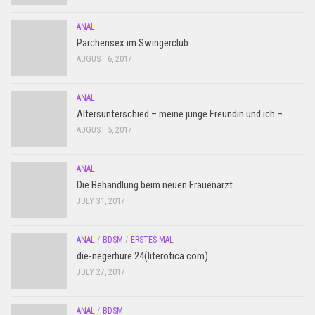
ANAL
Pärchensex im Swingerclub
AUGUST 6, 2017
ANAL
Altersunterschied – meine junge Freundin und ich –
AUGUST 5, 2017
ANAL
Die Behandlung beim neuen Frauenarzt
JULY 31, 2017
ANAL
/
BDSM
/
ERSTES MAL
die-negerhure 24(literotica.com)
JULY 27, 2017
ANAL
/
BDSM