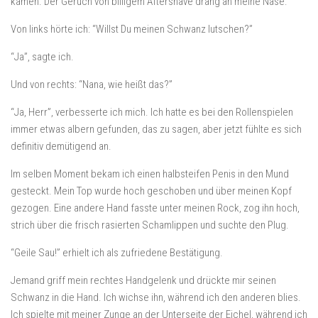
kamen. Der Geruch von billigem Aftershave drang an meine Nase.
Von links hörte ich: “Willst Du meinen Schwanz lutschen?”
“Ja”, sagte ich.
Und von rechts: “Nana, wie heißt das?”
“Ja, Herr”, verbesserte ich mich. Ich hatte es bei den Rollenspielen
immer etwas albern gefunden, das zu sagen, aber jetzt fühlte es sich
definitiv demütigend an.
Im selben Moment bekam ich einen halbsteifen Penis in den Mund
gesteckt. Mein Top wurde hoch geschoben und über meinen Kopf
gezogen. Eine andere Hand fasste unter meinen Rock, zog ihn hoch,
strich über die frisch rasierten Schamlippen und suchte den Plug.
“Geile Sau!” erhielt ich als zufriedene Bestätigung.
Jemand griff mein rechtes Handgelenk und drückte mir seinen
Schwanz in die Hand. Ich wichse ihn, während ich den anderen blies.
Ich spielte mit meiner Zunge an der Unterseite der Eichel, während ich