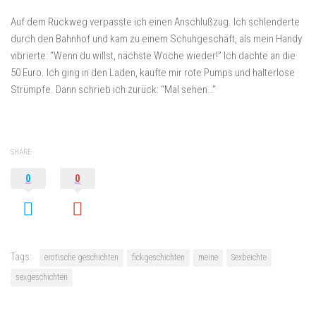
Auf dem Rückweg verpasste ich einen Anschlußzug. Ich schlenderte
durch den Bahnhof und kam zu einem Schuhgeschäft, als mein Handy
vibrierte: “Wenn du willst, nächste Woche wieder!” Ich dachte an die
50 Euro. Ich ging in den Laden, kaufte mir rote Pumps und halterlose
Strümpfe. Dann schrieb ich zurück: “Mal sehen…”
SHARE
0
0
Tags:
erotische geschichten
fickgeschichten
meine
Sexbeichte
sexgeschichten