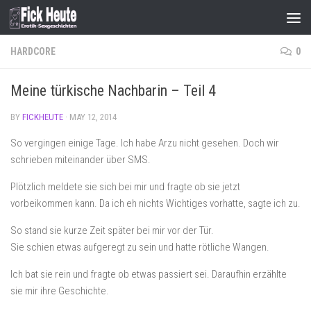
Skip to content
HARDCORE
0
Meine türkische Nachbarin – Teil 4
BY
FICKHEUTE
·
MAY 12, 2014
So vergingen einige Tage. Ich habe Arzu nicht gesehen. Doch wir
schrieben miteinander über SMS.
Plötzlich meldete sie sich bei mir und fragte ob sie jetzt
vorbeikommen kann. Da ich eh nichts Wichtiges vorhatte, sagte ich zu.
So stand sie kurze Zeit später bei mir vor der Tür.
Sie schien etwas aufgeregt zu sein und hatte rötliche Wangen.
Ich bat sie rein und fragte ob etwas passiert sei. Daraufhin erzählte
sie mir ihre Geschichte.