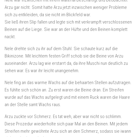
Nele war inzwischen mit ihrem Material beschäftigt und beobachtet
Arzu gar nicht. Somit hatte Arzu jetzt inzwischen weniger Probleme
sich zu entkleiden, da sie nicht im Blickfeld war.
Sie ließ ihren Slip fallen und legte sich mit verkrampft verschlossenen
Beinen auf die Liege. Sie war an der Hüfte und den Beinen komplett
nackt.
Nele drehte sich zu ihr auf dem Stuhl. Sie schaute kurz auf die
Bikinizone. Mit leichtem festen Griff schob sie die Beine von Arzu
auseinander. Arzu lag wie erstarrt da, da ihre Muschi nun deutlich zu
sehen war. Es war ihr leicht unangenehm.
Nele fing an das warme Wachs auf die behaarten Stellen aufzutragen.
Es fühlte sich schön an. Zu erst waren die Beine dran. Ein Streifen
wurde auf das Wachs aufgelegt und mit einem Ruck waren die Haare
an der Stelle samt Wachs raus.
Arzu zuckte vor Schmerz. Es tat weh, aber war nicht so schlimm.
Diese Prozedur wiederholte sich paar Mal an den Beinen. Mit jedem
Streifen mehr gewöhnte Arzu sich an den Schmerz, sodass sie iwann