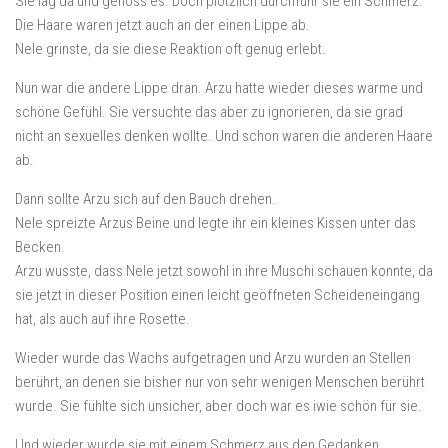
Sie lag da und genoss es. Doch plötzlich durchfuhr sie ein Schmerz.
Die Haare waren jetzt auch an der einen Lippe ab.
Nele grinste, da sie diese Reaktion oft genug erlebt.
Nun war die andere Lippe dran. Arzu hatte wieder dieses warme und
schöne Gefühl. Sie versuchte das aber zu ignorieren, da sie grad
nicht an sexuelles denken wollte. Und schon waren die anderen Haare
ab.
Dann sollte Arzu sich auf den Bauch drehen.
Nele spreizte Arzus Beine und legte ihr ein kleines Kissen unter das
Becken.
Arzu wusste, dass Nele jetzt sowohl in ihre Muschi schauen konnte, da
sie jetzt in dieser Position einen leicht geöffneten Scheideneingang
hat, als auch auf ihre Rosette.
Wieder wurde das Wachs aufgetragen und Arzu wurden an Stellen
berührt, an denen sie bisher nur von sehr wenigen Menschen berührt
wurde. Sie fühlte sich unsicher, aber doch war es iwie schön für sie.
Und wieder wurde sie mit einem Schmerz aus den Gedanken