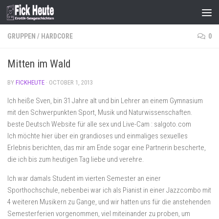
Skip to content
GRUPPEN
/
HARDCORE
0
Mitten im Wald
BY
FICKHEUTE
·
OCTOBER 1, 2013
Ich heiße Sven, bin 31 Jahre alt und bin Lehrer an einem Gymnasium
mit den Schwerpunkten Sport, Musik und Naturwissenschaften.
beste Deutsch Website für alle sex und Live-Cam : salgoto.com
Ich möchte hier über ein grandioses und einmaliges sexuelles
Erlebnis berichten, das mir am Ende sogar eine Partnerin bescherte,
die ich bis zum heutigen Tag liebe und verehre.
Ich war damals Student im vierten Semester an einer
Sporthochschule, nebenbei war ich als Pianist in einer Jazzcombo mit
4 weiteren Musikern zu Gange, und wir hatten uns für die anstehenden
Semesterferien vorgenommen, viel miteinander zu proben, um