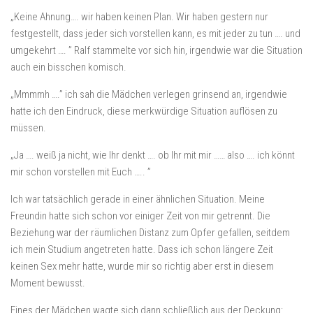
„Keine Ahnung…. wir haben keinen Plan. Wir haben gestern nur
festgestellt, dass jeder sich vorstellen kann, es mit jeder zu tun …. und
umgekehrt …. ” Ralf stammelte vor sich hin, irgendwie war die Situation
auch ein bisschen komisch.
„Mmmmh ….” ich sah die Mädchen verlegen grinsend an, irgendwie
hatte ich den Eindruck, diese merkwürdige Situation auflösen zu
müssen.
„Ja …. weiß ja nicht, wie Ihr denkt …. ob Ihr mit mir …… also …. ich könnt
mir schon vorstellen mit Euch ….. ”
Ich war tatsächlich gerade in einer ähnlichen Situation. Meine
Freundin hatte sich schon vor einiger Zeit von mir getrennt. Die
Beziehung war der räumlichen Distanz zum Opfer gefallen, seitdem
ich mein Studium angetreten hatte. Dass ich schon längere Zeit
keinen Sex mehr hatte, wurde mir so richtig aber erst in diesem
Moment bewusst.
Eines der Mädchen wagte sich dann schließlich aus der Deckung: