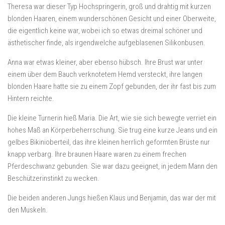
Theresa war dieser Typ Hochspringerin, groß und drahtig mit kurzen
blonden Haaren, einem wunderschönen Gesicht und einer Oberweite,
die eigentlich keine war, wobei ich so etwas dreimal schöner und
ästhetischer finde, als irgendwelche aufgeblasenen Silikonbusen.
Anna war etwas kleiner, aber ebenso hübsch. Ihre Brust war unter
einem über dem Bauch verknotetem Hemd versteckt, ihre langen
blonden Haare hatte sie zu einem Zopf gebunden, der ihr fast bis zum
Hintern reichte.
Die kleine Turnerin hieß Maria. Die Art, wie sie sich bewegte verriet ein
hohes Maß an Körperbeherrschung. Sie trug eine kurze Jeans und ein
gelbes Bikinioberteil, das ihre kleinen herrlich geformten Brüste nur
knapp verbarg. Ihre braunen Haare waren zu einem frechen
Pferdeschwanz gebunden. Sie war dazu geeignet, in jedem Mann den
Beschützerinstinkt zu wecken.
Die beiden anderen Jungs hießen Klaus und Benjamin, das war der mit
den Muskeln.