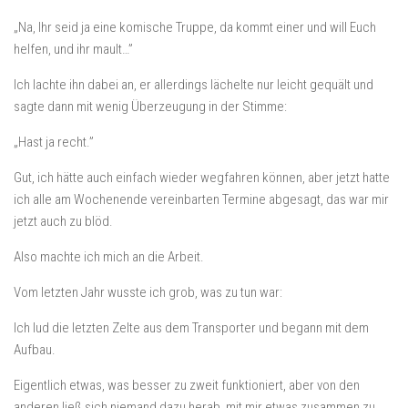
„Na, Ihr seid ja eine komische Truppe, da kommt einer und will Euch
helfen, und ihr mault…”
Ich lachte ihn dabei an, er allerdings lächelte nur leicht gequält und
sagte dann mit wenig Überzeugung in der Stimme:
„Hast ja recht.”
Gut, ich hätte auch einfach wieder wegfahren können, aber jetzt hatte
ich alle am Wochenende vereinbarten Termine abgesagt, das war mir
jetzt auch zu blöd.
Also machte ich mich an die Arbeit.
Vom letzten Jahr wusste ich grob, was zu tun war:
Ich lud die letzten Zelte aus dem Transporter und begann mit dem
Aufbau.
Eigentlich etwas, was besser zu zweit funktioniert, aber von den
anderen ließ sich niemand dazu herab, mit mir etwas zusammen zu