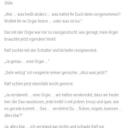
Stille.
„Wie …. was heißt anders …. was hattet Ihr Euch denn vorgenommen?
Wolltet Ihr ne Orgie feiern …. oder was ist los.”
Das mit der Orgie war mir so rausgerutscht, wie gesagt, mein Ärger
brauchte jetzt irgendein Ventil.
Ralf zuckte mit der Schulter und lächelte resignierend.
„Ja genau …. eine Orgie ….”
„Sehr witzig” ich reagierte immer gereizter. „Also was jetzt?”
Ralf schien jetzt ebenfalls leicht genervt:
„Ja verdammt …. eine Orgie …. wir hatten verabredet, dass wir heute
hier die Sau rauslassen, jede treibt´s mit jedem, kreuz und quer, wie
es gerade kommt …. Sex ….. verstehst Du …. ficken, vögeln, bumsen ….
alles klar?”
Ja, alles klar …. ich verstand gar nichts und schaute Ralf nur