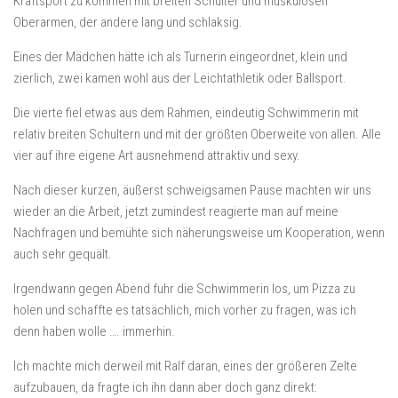
Kraftsport zu kommen mit breiten Schulter und muskulösen
Oberarmen, der andere lang und schlaksig.
Eines der Mädchen hätte ich als Turnerin eingeordnet, klein und
zierlich, zwei kamen wohl aus der Leichtathletik oder Ballsport.
Die vierte fiel etwas aus dem Rahmen, eindeutig Schwimmerin mit
relativ breiten Schultern und mit der größten Oberweite von allen. Alle
vier auf ihre eigene Art ausnehmend attraktiv und sexy.
Nach dieser kurzen, äußerst schweigsamen Pause machten wir uns
wieder an die Arbeit, jetzt zumindest reagierte man auf meine
Nachfragen und bemühte sich näherungsweise um Kooperation, wenn
auch sehr gequält.
Irgendwann gegen Abend fuhr die Schwimmerin los, um Pizza zu
holen und schaffte es tatsächlich, mich vorher zu fragen, was ich
denn haben wolle …. immerhin.
Ich machte mich derweil mit Ralf daran, eines der größeren Zelte
aufzubauen, da fragte ich ihn dann aber doch ganz direkt: