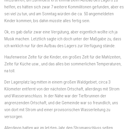
hinzufahren, um zumindest erst einmal beim Aufbau des Lagers zu
helfen, es hätten sich zwar 7 weitere Kommilitonen gefunden, aber es
sei viel zu tun, und am Sonntag würden die ca. 50 angemeldeten
Kinder kommen, bis dahin müsste alles fertig sein.
Ok, es gab dafür zwar eine Vergütung, aber eigentlich wollte ich ja
Musik machen. Letztlich sagte ich doch unter der Maßgabe zu, dass
ich wirklich nur für den Aufbau des Lagers zur Verfügung stände.
Haufenweise Zelte für die Kinder, ein großes Zelt für die Mahlzeiten,
Zelte für Küche usw., und das alles bei sommerlichen Temperaturen,
na toll.
Der Lagerplatz lag mitten in einem großen Waldgebiet, circa 3
Kilometer entfernt von der nächsten Ortschaft, allerdings mit Strom
und Wasseranschluss. In der Nähe war der Tiefbrunnen der
angrenzenden Ortschaft, und die Gemeinde war so freundlich, uns
von dort mit Strom und einer provisorischen Wasserleitung zu
versorgen.
Allerdings hatten wir im letzten Jahr den Stromanschluss selten