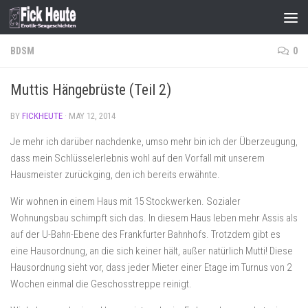
Skip to content
BDSM
0
Muttis Hängebrüste (Teil 2)
BY
FICKHEUTE
·
MAY 12, 2014
Je mehr ich darüber nachdenke, umso mehr bin ich der Überzeugung,
dass mein Schlüsselerlebnis wohl auf den Vorfall mit unserem
Hausmeister zurückging, den ich bereits erwähnte.
Wir wohnen in einem Haus mit 15 Stockwerken. Sozialer
Wohnungsbau schimpft sich das. In diesem Haus leben mehr Assis als
auf der U-Bahn-Ebene des Frankfurter Bahnhofs. Trotzdem gibt es
eine Hausordnung, an die sich keiner hält, außer natürlich Mutti! Diese
Hausordnung sieht vor, dass jeder Mieter einer Etage im Turnus von 2
Wochen einmal die Geschosstreppe reinigt.