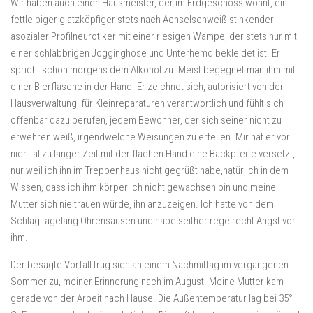
Wir haben auch einen Hausmeister, der im Erdgeschoss wohnt, ein
fettleibiger glatzköpfiger stets nach Achselschweiß stinkender
asozialer Profilneurotiker mit einer riesigen Wampe, der stets nur mit
einer schlabbrigen Jogginghose und Unterhemd bekleidet ist. Er
spricht schon morgens dem Alkohol zu. Meist begegnet man ihm mit
einer Bierflasche in der Hand. Er zeichnet sich, autorisiert von der
Hausverwaltung, für Kleinreparaturen verantwortlich und fühlt sich
offenbar dazu berufen, jedem Bewohner, der sich seiner nicht zu
erwehren weiß, irgendwelche Weisungen zu erteilen. Mir hat er vor
nicht allzu langer Zeit mit der flachen Hand eine Backpfeife versetzt,
nur weil ich ihn im Treppenhaus nicht gegrüßt habe,natürlich in dem
Wissen, dass ich ihm körperlich nicht gewachsen bin und meine
Mutter sich nie trauen würde, ihn anzuzeigen. Ich hatte von dem
Schlag tagelang Ohrensausen und habe seither regelrecht Angst vor
ihm.
Der besagte Vorfall trug sich an einem Nachmittag im vergangenen
Sommer zu, meiner Erinnerung nach im August. Meine Mutter kam
gerade von der Arbeit nach Hause. Die Außentemperatur lag bei 35°