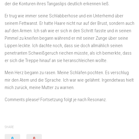
der die Konturen ihres Tangaslips deutlich erkennen ließ.
Er trug wie immer seine Schlabberhose und ein Unterhemd über
seinem Fettwanst. Er hatte Haare nicht nur auf der Brust, sondern auch
auf den Armen. Ich sah wie er sich in den Schritt fasste und in seinen
Pimmel zu kneifen begann während er mit seiner Zunge über seine
Lippen leckte. Ich dachte noch, dass sie doch allmählich seinen
penetranten Schweißgeruch riechen müsste, als ich bemerkte, dass
er sich die Treppe hinauf an sie heranschleichen wollte.
Mein Herz begann zu rasen. Meine Schläfen pochten. Es verschlug
mir den Atem und die Sprache. Ich war wie gelähmt. Irgendetwas hielt
mich zurück, meine Mutter zu warnen.
Comments please! Fortsetzung folgt je nach Resonanz.
SHARE
0
0