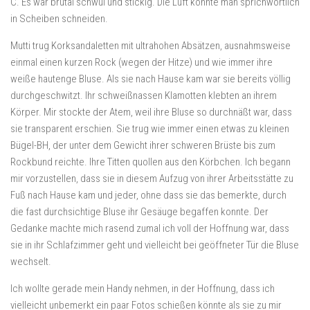
C. Es war brutal schwül und stickig. Die Luft konnte man sprichwörtlich
in Scheiben schneiden.
Mutti trug Korksandaletten mit ultrahohen Absätzen, ausnahmsweise
einmal einen kurzen Rock (wegen der Hitze) und wie immer ihre
weiße hautenge Bluse. Als sie nach Hause kam war sie bereits völlig
durchgeschwitzt. Ihr schweißnassen Klamotten klebten an ihrem
Körper. Mir stockte der Atem, weil ihre Bluse so durchnäßt war, dass
sie transparent erschien. Sie trug wie immer einen etwas zu kleinen
Bügel-BH, der unter dem Gewicht ihrer schweren Brüste bis zum
Rockbund reichte. Ihre Titten quollen aus den Körbchen. Ich begann
mir vorzustellen, dass sie in diesem Aufzug von ihrer Arbeitsstätte zu
Fuß nach Hause kam und jeder, ohne dass sie das bemerkte, durch
die fast durchsichtige Bluse ihr Gesäuge begaffen konnte. Der
Gedanke machte mich rasend zumal ich voll der Hoffnung war, dass
sie in ihr Schlafzimmer geht und vielleicht bei geöffneter Tür die Bluse
wechselt.
Ich wollte gerade mein Handy nehmen, in der Hoffnung, dass ich
vielleicht unbemerkt ein paar Fotos schießen könnte als sie zu mir