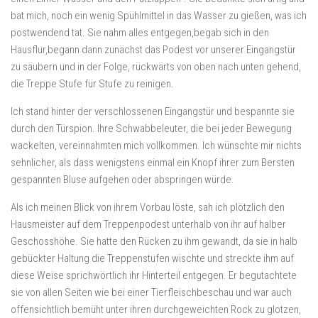
bat mich, noch ein wenig Spühlmittel in das Wasser zu gießen, was ich
postwendend tat. Sie nahm alles entgegen,begab sich in den
Hausflur,begann dann zunächst das Podest vor unserer Eingangstür
zu säubern und in der Folge, rückwärts von oben nach unten gehend,
die Treppe Stufe für Stufe zu reinigen.
Ich stand hinter der verschlossenen Eingangstür und bespannte sie
durch den Türspion. Ihre Schwabbeleuter, die bei jeder Bewegung
wackelten, vereinnahmten mich vollkommen. Ich wünschte mir nichts
sehnlicher, als dass wenigstens einmal ein Knopf ihrer zum Bersten
gespannten Bluse aufgehen oder abspringen würde.
Als ich meinen Blick von ihrem Vorbau löste, sah ich plötzlich den
Hausmeister auf dem Treppenpodest unterhalb von ihr auf halber
Geschosshöhe. Sie hatte den Rücken zu ihm gewandt, da sie in halb
gebückter Haltung die Treppenstufen wischte und streckte ihm auf
diese Weise sprichwörtlich ihr Hinterteil entgegen. Er begutachtete
sie von allen Seiten wie bei einer Tierfleischbeschau und war auch
offensichtlich bemüht unter ihren durchgeweichten Rock zu glotzen,