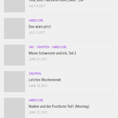
Tina, eine Frau kennt kein „Nein“. (ne
JULY 4, 2017
HARDCORE
Das wärs jetzt
JULY 3, 2017
GAY
/
GRUPPEN
/
HARDCORE
Meine Schwester und Ich, Teil 2
JUNE 27, 2017
GRUPPEN
Letztes Wochenende
JUNE 18, 2017
HARDCORE
Nadine und der Postbote Teil1 (Montag)
JUNE 12, 2017