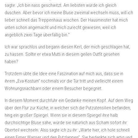
sagte: „Ich bin nass geschwitzt. Am liebsten würde ich gleich
duschen. Aber bevor ich meine Bluse zweimal wechseln muss, will ich
lieber schnell das Treppenhaus wischen. Der Hausmeister hat mich
unten schon angemacht und mich zurecht gewiesen, weil ich
angeblich zwei Tage überfällig bin.“
Ich war sprachlos und begann diesen Kerl, der mich geschlagen hat,
zu hassen. Sollte er etwa Mutti in diesem geilen Outfit gesehen
haben?
Trotzdem übte die Idee eine Faszination auf mich aus, dass sie in
ihrem „Eva-Kostüm“ nochmals vor die Tür tritt und vielleicht einem
Wohnungsnachbarn oder einem Besucher begegnet.
In diesem Moment durchfuhr ein Gedanke meinen Kopf. Auf dem Weg
über den Flur zur Küche, in welcher sich die Putzutensilien befanden,
hing ein großer Spiegel. Wenn sie in diesem Spiegel ihre halb
durchsichtige Bluse sähe, würde sie natürlich aus Scham sofort ihr
Oberteil wechseln. Also sagte ich zu ihr: „Warte hier, ich hole schnell
einen Eimer Wasser und den Putzlappen“. Sie bedankte sich artig und