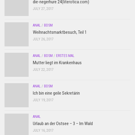
die-negerhure 24(literotica.com)
JULY 27, 2017
ANAL
/
BDSM
Weihnachtsmarktbesuch, Teil 1
JULY 26, 2017
ANAL
/
BDSM
/
ERSTES MAL
Mutter liegt im Krankenhaus
JULY 22, 2017
ANAL
/
BDSM
Ich bin eine geile Sekretärin
JULY 19, 2017
ANAL
Urlaub an der Ostsee – 3 – Im Wald
JULY 16, 2017