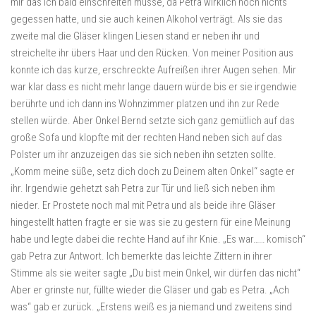
mir das ich bald einschreiten müsse, da Petra wirklich noch nichts
gegessen hatte, und sie auch keinen Alkohol verträgt. Als sie das
zweite mal die Gläser klingen Liesen stand er neben ihr und
streichelte ihr übers Haar und den Rücken. Von meiner Position aus
konnte ich das kurze, erschreckte Aufreißen ihrer Augen sehen. Mir
war klar dass es nicht mehr lange dauern würde bis er sie irgendwie
berührte und ich dann ins Wohnzimmer platzen und ihn zur Rede
stellen würde. Aber Onkel Bernd setzte sich ganz gemütlich auf das
große Sofa und klopfte mit der rechten Hand neben sich auf das
Polster um ihr anzuzeigen das sie sich neben ihn setzten sollte.
„Komm meine süße, setz dich doch zu Deinem alten Onkel“ sagte er
ihr. Irgendwie gehetzt sah Petra zur Tür und ließ sich neben ihm
nieder. Er Prostete noch mal mit Petra und als beide ihre Gläser
hingestellt hatten fragte er sie was sie zu gestern für eine Meinung
habe und legte dabei die rechte Hand auf ihr Knie. „Es war…… komisch“
gab Petra zur Antwort. Ich bemerkte das leichte Zittern in ihrer
Stimme als sie weiter sagte „Du bist mein Onkel, wir dürfen das nicht“
Aber er grinste nur, füllte wieder die Gläser und gab es Petra. „Ach
was“ gab er zurück. „Erstens weiß es ja niemand und zweitens sind