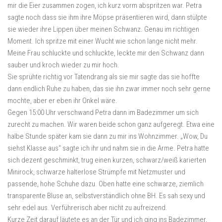
mir die Eier zusammen zogen, ich kurz vorm abspritzen war. Petra
sagte noch dass sie ihm ihre Möpse präsentieren wird, dann stülpte
sie wieder ihre Lippen über meinen Schwanz. Genau im richtigen
Moment. Ich spritze mit einer Wucht wie schon lange nicht mehr.
Meine Frau schluckte und schluckte, leckte mir den Schwanz dann
sauber und kroch wieder zu mir hoch.
Sie sprühte richtig vor Tatendrang als sie mir sagte das sie hoffte
dann endlich Ruhe zu haben, das sie ihn zwar immer noch sehr gerne
mochte, aber er eben ihr Onkel wäre.
Gegen 15:00 Uhr verschwand Petra dann im Badezimmer um sich
zurecht zu machen. Wir waren beide schon ganz aufgeregt. Etwa eine
halbe Stunde später kam sie dann zu mir ins Wohnzimmer. „Wow, Du
siehst Klasse aus“ sagte ich ihr und nahm sie in die Arme. Petra hatte
sich dezent geschminkt, trug einen kurzen, schwarz/weiß karierten
Minirock, schwarze halterlose Strümpfe mit Netzmuster und
passende, hohe Schuhe dazu. Oben hatte eine schwarze, ziemlich
transparente Bluse an, selbstverständlich ohne BH. Es sah sexy und
sehr edel aus. Verführerisch aber nicht zu aufreizend.
Kurze Zeit darauf läutete es an der Tür und ich ging ins Badezimmer,