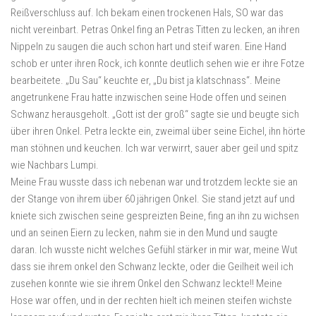
Reißverschluss auf. Ich bekam einen trockenen Hals, SO war das
nicht vereinbart. Petras Onkel fing an Petras Titten zu lecken, an ihren
Nippeln zu saugen die auch schon hart und steif waren. Eine Hand
schob er unter ihren Rock, ich konnte deutlich sehen wie er ihre Fotze
bearbeitete. „Du Sau“ keuchte er, „Du bist ja klatschnass“. Meine
angetrunkene Frau hatte inzwischen seine Hode offen und seinen
Schwanz herausgeholt. „Gott ist der groß“ sagte sie und beugte sich
über ihren Onkel. Petra leckte ein, zweimal über seine Eichel, ihn hörte
man stöhnen und keuchen. Ich war verwirrt, sauer aber geil und spitz
wie Nachbars Lumpi.
Meine Frau wusste dass ich nebenan war und trotzdem leckte sie an
der Stange von ihrem über 60 jährigen Onkel. Sie stand jetzt auf und
kniete sich zwischen seine gespreizten Beine, fing an ihn zu wichsen
und an seinen Eiern zu lecken, nahm sie in den Mund und saugte
daran. Ich wusste nicht welches Gefühl stärker in mir war, meine Wut
dass sie ihrem onkel den Schwanz leckte, oder die Geilheit weil ich
zusehen konnte wie sie ihrem Onkel den Schwanz leckte!! Meine
Hose war offen, und in der rechten hielt ich meinen steifen wichste