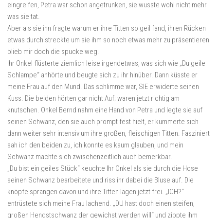
eingreifen, Petra war schon angetrunken, sie wusste wohl nicht mehr
was sie tat.
Aber als sie ihn fragte warum er ihre Titten so geil fand, ihren Rücken
etwas durch streckte um sie ihm so noch etwas mehr zu präsentieren
blieb mir doch die spucke weg.
Ihr Onkel flüsterte ziemlich leise irgendetwas, was sich wie „Du geile
Schlampe“ anhörte und beugte sich zu ihr hinüber. Dann küsste er
meine Frau auf den Mund. Das schlimme war, SIE erwiderte seinen
Kuss. Die beiden hörten gar nicht Auf; waren jetzt richtig am
knutschen. Onkel Bernd nahm eine Hand von Petra und legte sie auf
seinen Schwanz, den sie auch prompt fest hielt, er kümmerte sich
dann weiter sehr intensiv um ihre großen, fleischigen Titten. Fasziniert
sah ich den beiden zu, ich konnte es kaum glauben, und mein
Schwanz machte sich zwischenzeitlich auch bemerkbar.
„Du bist ein geiles Stück“ keuchte Ihr Onkel als sie durch die Hose
seinen Schwanz bearbeitete und riss ihr dabei die Bluse auf. Die
knöpfe sprangen davon und ihre Titten lagen jetzt frei. „ICH?“
entrüstete sich meine Frau lachend. „DU hast doch einen steifen,
großen Hengstschwanz der gewichst werden will“ und zippte ihm