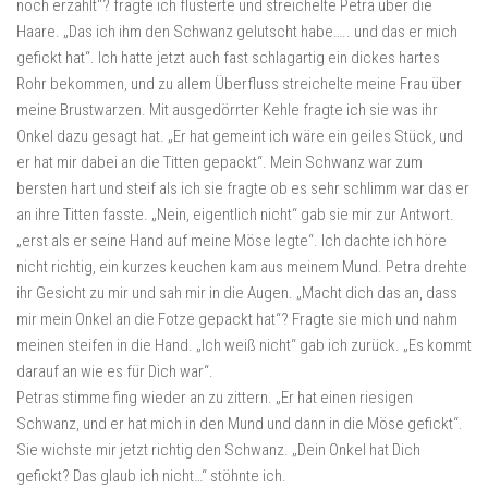
noch erzählt“? fragte ich flüsterte und streichelte Petra über die
Haare. „Das ich ihm den Schwanz gelutscht habe….. und das er mich
gefickt hat“. Ich hatte jetzt auch fast schlagartig ein dickes hartes
Rohr bekommen, und zu allem Überfluss streichelte meine Frau über
meine Brustwarzen. Mit ausgedörrter Kehle fragte ich sie was ihr
Onkel dazu gesagt hat. „Er hat gemeint ich wäre ein geiles Stück, und
er hat mir dabei an die Titten gepackt“. Mein Schwanz war zum
bersten hart und steif als ich sie fragte ob es sehr schlimm war das er
an ihre Titten fasste. „Nein, eigentlich nicht“ gab sie mir zur Antwort.
„erst als er seine Hand auf meine Möse legte“. Ich dachte ich höre
nicht richtig, ein kurzes keuchen kam aus meinem Mund. Petra drehte
ihr Gesicht zu mir und sah mir in die Augen. „Macht dich das an, dass
mir mein Onkel an die Fotze gepackt hat“? Fragte sie mich und nahm
meinen steifen in die Hand. „Ich weiß nicht“ gab ich zurück. „Es kommt
darauf an wie es für Dich war“.
Petras stimme fing wieder an zu zittern. „Er hat einen riesigen
Schwanz, und er hat mich in den Mund und dann in die Möse gefickt“.
Sie wichste mir jetzt richtig den Schwanz. „Dein Onkel hat Dich
gefickt? Das glaub ich nicht…“ stöhnte ich.