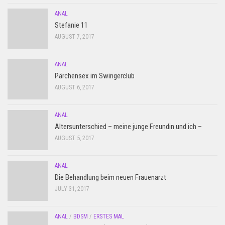
ANAL
Stefanie 11
AUGUST 7, 2017
ANAL
Pärchensex im Swingerclub
AUGUST 6, 2017
ANAL
Altersunterschied – meine junge Freundin und ich –
AUGUST 5, 2017
ANAL
Die Behandlung beim neuen Frauenarzt
JULY 31, 2017
ANAL
/
BDSM
/
ERSTES MAL