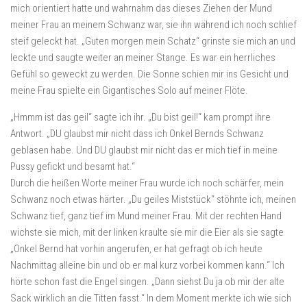
mich orientiert hatte und wahrnahm das dieses Ziehen der Mund
meiner Frau an meinem Schwanz war, sie ihn während ich noch schlief
steif geleckt hat. „Guten morgen mein Schatz“ grinste sie mich an und
leckte und saugte weiter an meiner Stange. Es war ein herrliches
Gefühl so geweckt zu werden. Die Sonne schien mir ins Gesicht und
meine Frau spielte ein Gigantisches Solo auf meiner Flöte.
„Hmmm ist das geil“ sagte ich ihr. „Du bist geil!“ kam prompt ihre
Antwort. „DU glaubst mir nicht dass ich Onkel Bernds Schwanz
geblasen habe. Und DU glaubst mir nicht das er mich tief in meine
Pussy gefickt und besamt hat.“
Durch die heißen Worte meiner Frau wurde ich noch schärfer, mein
Schwanz noch etwas härter. „Du geiles Miststück“ stöhnte ich, meinen
Schwanz tief, ganz tief im Mund meiner Frau. Mit der rechten Hand
wichste sie mich, mit der linken kraulte sie mir die Eier als sie sagte
„Onkel Bernd hat vorhin angerufen, er hat gefragt ob ich heute
Nachmittag alleine bin und ob er mal kurz vorbei kommen kann.“ Ich
hörte schon fast die Engel singen. „Dann siehst Du ja ob mir der alte
Sack wirklich an die Titten fasst.“ In dem Moment merkte ich wie sich