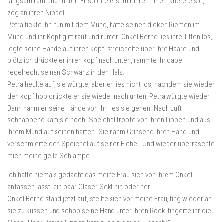
langsam rauf und runter. Er spielte erst mir ihren Titten, knetete sie,
zog an ihren Nippel.
Petra fickte ihn nun mit dem Mund, hatte seinen dicken Riemen im
Mund und ihr Kopf glitt rauf und runter. Onkel Bernd lies ihre Titten los,
legte seine Hände auf ihren kopf, streichelte über ihre Haare und
plötzlich drückte er ihren kopf nach unten, rammte ihr dabei
regelrecht seinen Schwanz in den Hals.
Petra heulte auf, sie würgte, aber er lies nicht los, nachdem sie wieder
den kopf hob drückte er sie wieder nach unten, Petra würgte wieder.
Dann nahm er seine Hände von ihr, lies sie gehen. Nach Luft
schnappend kam sie hoch. Speichel tropfe von ihren Lippen und aus
ihrem Mund auf seinen harten. Sie nahm Grinsend ihren Hand und
verschmierte den Speichel auf seiner Eichel. Und wieder überraschte
mich meine geile Schlampe.
Ich hätte niemals gedacht das meine Frau sich von ihrem Onkel
anfassen lässt, ein paar Gläser Sekt hin oder her.
Onkel Bernd stand jetzt auf, stellte sich vor meine Frau, fing wieder an
sie zu küssen und schob seine Hand unter ihren Rock, fingerte ihr die