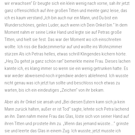
wir erwachsen“ Er beugte sich ein klein wenig nach vorne, sah ihr jetzt
ganz offensichtlich auf ihre großen Titten und meinte ganz leise, das
ich es kaum verstand „Ich bin auch nur ein Mann, und Du bist ein
Wunderschönes, geiles Luder, auch wenn ich Dein Onkel bin.“ In dem
Moment nahm er seine Linke Hand und legte sie auf Petras große
Titten, und hielt sie fest. Das war der Moment wo ich einschreiten
wollte. Ich riss die Badezimmertür auf und wollte ins Wohnzimmer
stürzen Als ich Petras helles, etwas schrill Klingendes kichern hörte.
„Hey, Du gehst ja ganz schön ran“ bemerkte meine Frau. Dieses lachen
kannte ich, es klang immer so wenn sie ein wenig getrunken hatte. Es
war weder abweisend noch irgendwie anders ablehnend. Ich wusste
nicht genau was ich jetzt tun sollte und beschloss noch etwas zu
warten, bis ich ein eindeutiges „Zeichen“ von ihr bekam.
Aber als ihr Onkel sie ansah und „Bei diesen Eutern kann sich ja kein
Mann zurück halten, außer er ist Tod“ sagte, lehnte sich Petra lachend
an ihn. Dann nahm meine Frau das Glas, löste sich von seiner Hand auf
ihren Titten und prostete ihm zu. „Wenn das jemand wüsste….“ grinste
sie und leerte das Glas in einem Zug. Ich wusste, jetzt musste ich