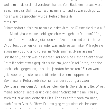
wollte mich da erst mal versteckt halten. Vom Badezimmer aus waren
es nur ein paar Schritte zur Wohnzimmertür und es war auch gut zu
hören was gesprochen wurde. Petra öffnete ih
rem Onkel.
Er kam sofort auf sie zu, nahm sie in den Arm und Küsste sie direkt auf
den Mund. „Hallo meine Lieblingsnichte, wie geht es Dir denn?“ fragte
er sie. Petra versuchte gleich den Kopf zu drehen und bat ihn herein.
„Möchtest Du einen Kaffee, oder was anderes zu trinken?“ fragte sie
etwas nervös und ging voraus ins Wohnzimmer. „Nein lass mal“
Grinste er. „Ich hab was besseres“ und zog eine Flasche Sekt hervor.
Petra lächelte etwas gequält als sie ihm „Aber Onkel Bernd, ich habe
noch nichts gegessen, da bin ich ja sofort betrunken.“ Zur Antwort
gab. Aber er grinste nur und öffnete mit einem ploppen die
Sektflasche. Petra blieb also nichts anderes übrig als zwei
Sektgläser aus dem Schrank zu holen, die ihr Onkel dann füllte. „Prost
meine schöne“ sagte er und ging einen Schritt auf meine Frau zu,
stieß mit ihr an und leerte das Glas. Er goss sofort noch mal nach,
auch Petras Glas. Auf ihren Protest ging er gar nicht ein. Ich dachte