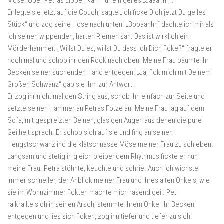
Möse. Über Petras Lippen kam nur ein geiles „Jaaahhh“.
Er legte sie jetzt auf die Couch, sagte „Ich ficke Dich jetzt Du geiles
Stück“ und zog seine Hose nach unten. „Booaahhh“ dachte ich mir als
ich seinen wippenden, harten Riemen sah. Das ist wirklich ein
Mörderhammer. „Willst Du es, willst Du dass ich Dich ficke?“ fragte er
noch mal und schob ihr den Rock nach oben. Meine Frau bäumte ihr
Becken seiner suchenden Hand entgegen. „Ja, fick mich mit Deinem
Großen Schwanz“ gab sie ihm zur Antwort.
Er zog ihr nicht mal den String aus, schob ihn einfach zur Seite und
setzte seinen Hammer an Petras Fotze an. Meine Frau lag auf dem
Sofa, mit gespreizten Beinen, glasigen Augen aus denen die pure
Geilheit sprach. Er schob sich auf sie und fing an seinen
Hengstschwanz ind die klatschnasse Möse meiner Frau zu schieben.
Langsam und stetig in gleich bleibendem Rhythmus fickte er nun
meine Frau. Petra stöhnte, keuchte und schrie. Auch ich wichste
immer schneller, der Anblick meiner Frau und ihres alten Onkels, wie
sie im Wohnzimmer fickten machte mich rasend geil. Pet
ra krallte sich in seinen Arsch, stemmte ihrem Onkel ihr Becken
entgegen und lies sich ficken, zog ihn tiefer und tiefer zu sich.