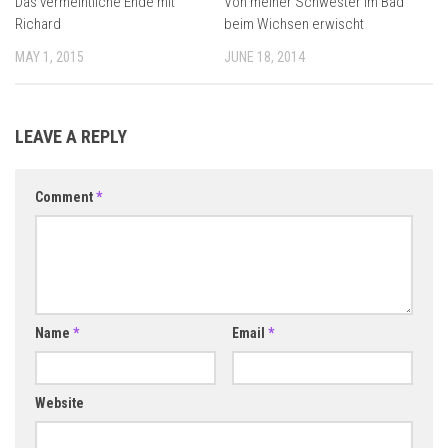
Das vermeintliche Ende mit
Von meiner Schwester im Bad
Richard
beim Wichsen erwischt
MAY 1, 2015
JUNE 18, 2014
LEAVE A REPLY
Comment
*
Name
*
Email
*
Website