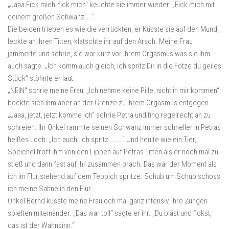
„Jaaa Fick mich, fick mich“ keuchte sie immer wieder. „Fick mich mit
deinem großen Schwanz…..“
Die beiden trieben es wie die verrückten, er Küsste sie auf den Mund,
leckte an ihren Titten, klatschte ihr auf den Arsch. Meine Frau
jammerte und schrie, sie war kurz vor ihrem Orgasmus was sie ihm
auch sagte. „Ich komm auch gleich, ich spritz Dir in die Fotze du geiles
Stück“ stöhnte er laut.
„NEIN“ schrie meine Frau, „Ich nehme keine Pille, nicht in mir kommen“
bockte sich ihm aber an der Grenze zu ihrem Orgasmus entgegen.
„Jaaa, jetzt, jetzt komme ich“ schrie Petra und fing regelrecht an zu
schreien. Ihr Onkel rammte seinen Schwanz immer schneller in Petras
heißes Loch. „Ich auch, ich spritz……….“ Und heulte wie ein Tier,
Speichel troff ihm von den Lippen auf Petras Titten als er noch mal zu
stieß und dann fast auf ihr zusammen brach. Das war der Moment als
ich im Flur stehend auf dem Teppich spritze. Schub um Schub schoss
ich meine Sahne in den Flur.
Onkel Bernd küsste meine Frau och mal ganz intensiv, ihre Zungen
spielten miteinander. „Das war toll“ sagte er ihr. „Du bläst und fickst,
das ist der Wahnsinn.“