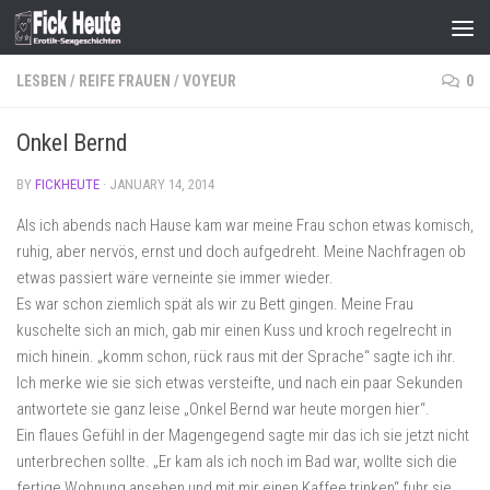
Skip to content
LESBEN
/
REIFE FRAUEN
/
VOYEUR
0
Onkel Bernd
BY
FICKHEUTE
·
JANUARY 14, 2014
Als ich abends nach Hause kam war meine Frau schon etwas komisch,
ruhig, aber nervös, ernst und doch aufgedreht. Meine Nachfragen ob
etwas passiert wäre verneinte sie immer wieder.
Es war schon ziemlich spät als wir zu Bett gingen. Meine Frau
kuschelte sich an mich, gab mir einen Kuss und kroch regelrecht in
mich hinein. „komm schon, rück raus mit der Sprache“ sagte ich ihr.
Ich merke wie sie sich etwas versteifte, und nach ein paar Sekunden
antwortete sie ganz leise „Onkel Bernd war heute morgen hier“.
Ein flaues Gefühl in der Magengegend sagte mir das ich sie jetzt nicht
unterbrechen sollte. „Er kam als ich noch im Bad war, wollte sich die
fertige Wohnung ansehen und mit mir einen Kaffee trinken“ fuhr sie