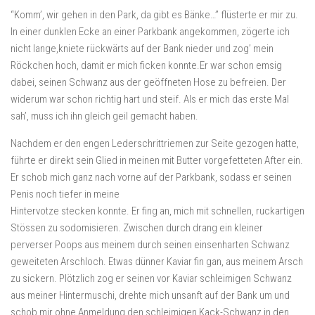
“Komm’, wir gehen in den Park, da gibt es Bänke…” flüsterte er mir zu.
In einer dunklen Ecke an einer Parkbank angekommen, zögerte ich
nicht lange,kniete rückwärts auf der Bank nieder und zog’ mein
Röckchen hoch, damit er mich ficken konnte.Er war schon emsig
dabei, seinen Schwanz aus der geöffneten Hose zu befreien. Der
widerum war schon richtig hart und steif. Als er mich das erste Mal
sah’, muss ich ihn gleich geil gemacht haben.
Nachdem er den engen Lederschrittriemen zur Seite gezogen hatte,
führte er direkt sein Glied in meinen mit Butter vorgefetteten After ein.
Er schob mich ganz nach vorne auf der Parkbank, sodass er seinen
Penis noch tiefer in meine
Hintervotze stecken konnte. Er fing an, mich mit schnellen, ruckartigen
Stössen zu sodomisieren. Zwischen durch drang ein kleiner
perverser Poops aus meinem durch seinen einsenharten Schwanz
geweiteten Arschloch. Etwas dünner Kaviar fin gan, aus meinem Arsch
zu sickern. Plötzlich zog er seinen vor Kaviar schleimigen Schwanz
aus meiner Hintermuschi, drehte mich unsanft auf der Bank um und
schob mir ohne Anmeldung den schleimigen Kack-Schwanz in den