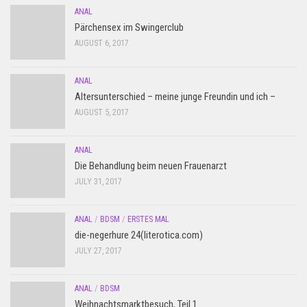
ANAL
Pärchensex im Swingerclub
AUGUST 6, 2017
ANAL
Altersunterschied – meine junge Freundin und ich –
AUGUST 5, 2017
ANAL
Die Behandlung beim neuen Frauenarzt
JULY 31, 2017
ANAL
/
BDSM
/
ERSTES MAL
die-negerhure 24(literotica.com)
JULY 27, 2017
ANAL
/
BDSM
Weihnachtsmarktbesuch, Teil 1