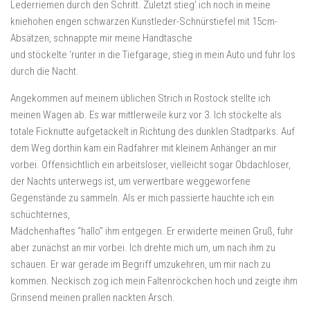
Lederriemen durch den Schritt. Zuletzt stieg’ ich noch in meine
kniehohen engen schwarzen Kunstleder-Schnürstiefel mit 15cm-
Absätzen, schnappte mir meine Handtasche
und stöckelte ‘runter in die Tiefgarage, stieg in mein Auto und fuhr los
durch die Nacht.
Angekommen auf meinem üblichen Strich in Rostock stellte ich
meinen Wagen ab. Es war mittlerweile kurz vor 3. Ich stöckelte als
totale Ficknutte aufgetackelt in Richtung des dunklen Stadtparks. Auf
dem Weg dorthin kam ein Radfahrer mit kleinem Anhänger an mir
vorbei. Offensichtlich ein arbeitsloser, vielleicht sogar Obdachloser,
der Nachts unterwegs ist, um verwertbare weggeworfene
Gegenstände zu sammeln. Als er mich passierte hauchte ich ein
schüchternes,
Mädchenhaftes “hallo” ihm entgegen. Er erwiderte meinen Gruß, fuhr
aber zunächst an mir vorbei. Ich drehte mich um, um nach ihm zu
schauen. Er war gerade im Begriff umzukehren, um mir nach zu
kommen. Neckisch zog ich mein Faltenröckchen hoch und zeigte ihm
Grinsend meinen prallen nackten Arsch.