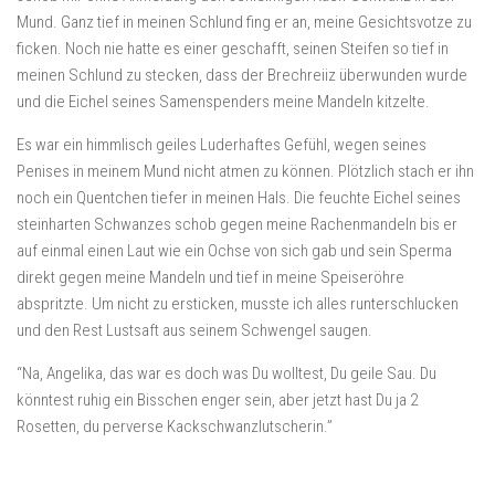
Mund. Ganz tief in meinen Schlund fing er an, meine Gesichtsvotze zu
ficken. Noch nie hatte es einer geschafft, seinen Steifen so tief in
meinen Schlund zu stecken, dass der Brechreiiz überwunden wurde
und die Eichel seines Samenspenders meine Mandeln kitzelte.
Es war ein himmlisch geiles Luderhaftes Gefühl, wegen seines
Penises in meinem Mund nicht atmen zu können. Plötzlich stach er ihn
noch ein Quentchen tiefer in meinen Hals. Die feuchte Eichel seines
steinharten Schwanzes schob gegen meine Rachenmandeln bis er
auf einmal einen Laut wie ein Ochse von sich gab und sein Sperma
direkt gegen meine Mandeln und tief in meine Speiseröhre
abspritzte. Um nicht zu ersticken, musste ich alles runterschlucken
und den Rest Lustsaft aus seinem Schwengel saugen.
“Na, Angelika, das war es doch was Du wolltest, Du geile Sau. Du
könntest ruhig ein Bisschen enger sein, aber jetzt hast Du ja 2
Rosetten, du perverse Kackschwanzlutscherin.”