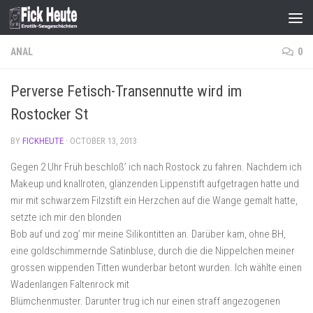
Skip to content
ANAL
0
Perverse Fetisch-Transennutte wird im
Rostocker St
BY
FICKHEUTE
·
OCTOBER 13, 2013
Gegen 2 Uhr Früh beschloß’ ich nach Rostock zu fahren. Nachdem ich
Makeup und knallroten, glänzenden Lippenstift aufgetragen hatte und
mir mit schwarzem Filzstift ein Herzchen auf die Wange gemalt hatte,
setzte ich mir den blonden
Bob auf und zog’ mir meine Silikontitten an. Darüber kam, ohne BH,
eine goldschimmernde Satinbluse, durch die die Nippelchen meiner
grossen wippenden Titten wunderbar betont wurden. Ich wählte einen
Wadenlangen Faltenrock mit
Blümchenmuster. Darunter trug ich nur einen straff angezogenen