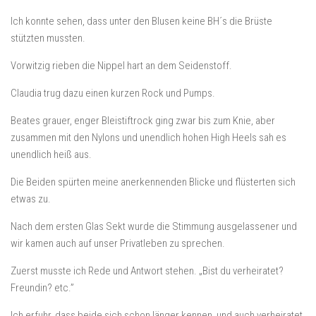
Ich konnte sehen, dass unter den Blusen keine BH´s die Brüste
stützten mussten.
Vorwitzig rieben die Nippel hart an dem Seidenstoff.
Claudia trug dazu einen kurzen Rock und Pumps.
Beates grauer, enger Bleistiftrock ging zwar bis zum Knie, aber
zusammen mit den Nylons und unendlich hohen High Heels sah es
unendlich heiß aus.
Die Beiden spürten meine anerkennenden Blicke und flüsterten sich
etwas zu.
Nach dem ersten Glas Sekt wurde die Stimmung ausgelassener und
wir kamen auch auf unser Privatleben zu sprechen.
Zuerst musste ich Rede und Antwort stehen. „Bist du verheiratet?
Freundin? etc.”
Ich erfuhr, dass beide sich schon länger kennen, und auch verheiratet