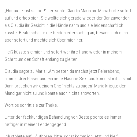
„Hör auf! Er ist sauber!” herrschte Claudia Maria an. Maria hörte sofort
auf und erhob sich. Sie wollte sich gerade wieder der Bar zuwenden,
als Claudia ihr Gesicht in die Hände nahm und sie leidenschaftlich
küsste. Beate schaute die beiden eifersüchtig an, besann sich dann
aber sofort und machte sich über mich her.
Heiß küsste sie mich und sofort war ihre Hand wieder in meinem
Schritt um den Schaft entlang zu gleiten.
Claudia sagte zu Maria: „Am besten du machst jetzt Feierabend,
nimmst drei Gläser und ein neue Flasche Sekt und kommst mit uns mit.
Dann brauchen wir deinem Chef nichts zu sagen” Maria kriegte den
Mund gar nicht zu und konnte auch nichts antworten.
Wortlos schritt sie zur Theke.
Unter der fachkundigen Behandlung von Beate pochte es immer
heftiger in meiner Lendengegend.
Ich stöhnte auf. „Aufhören, bitte, sonst komm ich jetzt und hier”