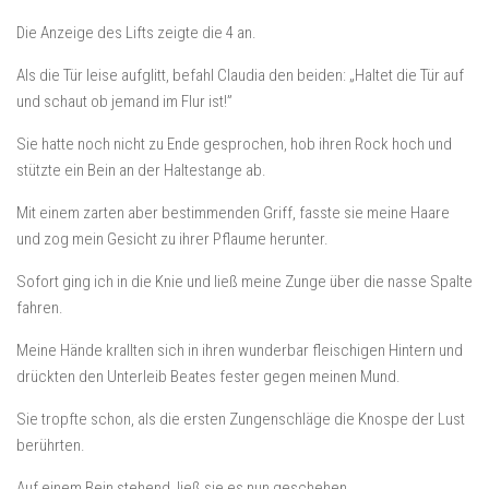
Die Anzeige des Lifts zeigte die 4 an.
Als die Tür leise aufglitt, befahl Claudia den beiden: „Haltet die Tür auf
und schaut ob jemand im Flur ist!”
Sie hatte noch nicht zu Ende gesprochen, hob ihren Rock hoch und
stützte ein Bein an der Haltestange ab.
Mit einem zarten aber bestimmenden Griff, fasste sie meine Haare
und zog mein Gesicht zu ihrer Pflaume herunter.
Sofort ging ich in die Knie und ließ meine Zunge über die nasse Spalte
fahren.
Meine Hände krallten sich in ihren wunderbar fleischigen Hintern und
drückten den Unterleib Beates fester gegen meinen Mund.
Sie tropfte schon, als die ersten Zungenschläge die Knospe der Lust
berührten.
Auf einem Bein stehend, ließ sie es nun geschehen.