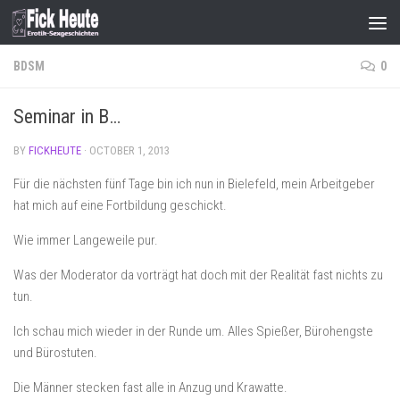
Skip to content
BDSM
0
Seminar in B…
BY
FICKHEUTE
·
OCTOBER 1, 2013
Für die nächsten fünf Tage bin ich nun in Bielefeld, mein Arbeitgeber
hat mich auf eine Fortbildung geschickt.
Wie immer Langeweile pur.
Was der Moderator da vorträgt hat doch mit der Realität fast nichts zu
tun.
Ich schau mich wieder in der Runde um. Alles Spießer, Bürohengste
und Bürostuten.
Die Männer stecken fast alle in Anzug und Krawatte.