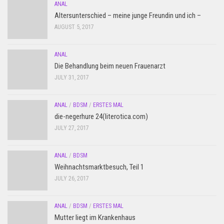
ANAL
Altersunterschied – meine junge Freundin und ich –
AUGUST 5, 2017
ANAL
Die Behandlung beim neuen Frauenarzt
JULY 31, 2017
ANAL
/
BDSM
/
ERSTES MAL
die-negerhure 24(literotica.com)
JULY 27, 2017
ANAL
/
BDSM
Weihnachtsmarktbesuch, Teil 1
JULY 26, 2017
ANAL
/
BDSM
/
ERSTES MAL
Mutter liegt im Krankenhaus