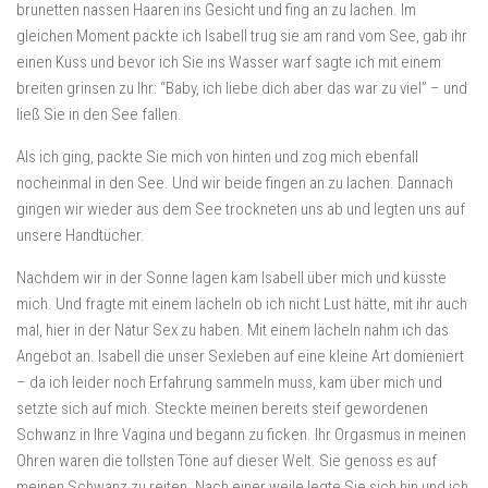
brunetten nassen Haaren ins Gesicht und fing an zu lachen. Im
gleichen Moment packte ich Isabell trug sie am rand vom See, gab ihr
einen Kuss und bevor ich Sie ins Wasser warf sagte ich mit einem
breiten grinsen zu Ihr: “Baby, ich liebe dich aber das war zu viel” – und
ließ Sie in den See fallen.
Als ich ging, packte Sie mich von hinten und zog mich ebenfall
nocheinmal in den See. Und wir beide fingen an zu lachen. Dannach
gingen wir wieder aus dem See trockneten uns ab und legten uns auf
unsere Handtücher.
Nachdem wir in der Sonne lagen kam Isabell über mich und küsste
mich. Und fragte mit einem lächeln ob ich nicht Lust hätte, mit ihr auch
mal, hier in der Natur Sex zu haben. Mit einem lächeln nahm ich das
Angebot an. Isabell die unser Sexleben auf eine kleine Art domieniert
– da ich leider noch Erfahrung sammeln muss, kam über mich und
setzte sich auf mich. Steckte meinen bereits steif gewordenen
Schwanz in Ihre Vagina und begann zu ficken. Ihr Orgasmus in meinen
Ohren waren die tollsten Töne auf dieser Welt. Sie genoss es auf
meinen Schwanz zu reiten. Nach einer weile legte Sie sich hin und ich