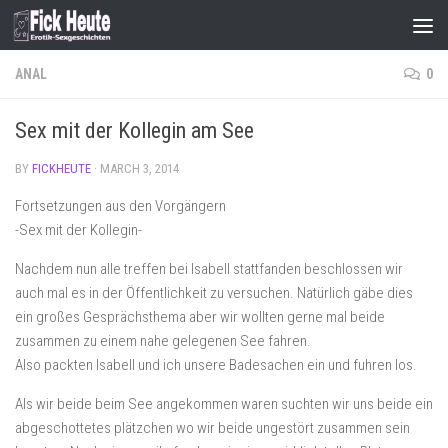
Skip to content
ANAL
0
Sex mit der Kollegin am See
BY
FICKHEUTE
·
MARCH 3, 2014
Fortsetzungen aus den Vorgängern
-Sex mit der Kollegin-
Nachdem nun alle treffen bei Isabell stattfanden beschlossen wir
auch mal es in der Öffentlichkeit zu versuchen. Natürlich gäbe dies
ein großes Gesprächsthema aber wir wollten gerne mal beide
zusammen zu einem nahe gelegenen See fahren.
Also packten Isabell und ich unsere Badesachen ein und fuhren los.
Als wir beide beim See angekommen waren suchten wir uns beide ein
abgeschottetes plätzchen wo wir beide ungestört zusammen sein