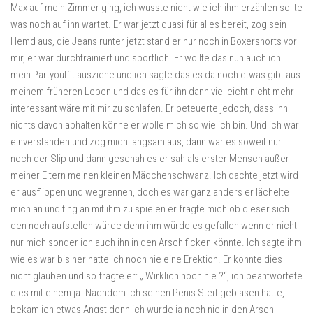
Max auf mein Zimmer ging, ich wusste nicht wie ich ihm erzählen sollte
was noch auf ihn wartet. Er war jetzt quasi für alles bereit, zog sein
Hemd aus, die Jeans runter jetzt stand er nur noch in Boxershorts vor
mir, er war durchtrainiert und sportlich. Er wollte das nun auch ich
mein Partyoutfit ausziehe und ich sagte das es da noch etwas gibt aus
meinem früheren Leben und das es für ihn dann vielleicht nicht mehr
interessant wäre mit mir zu schlafen. Er beteuerte jedoch, dass ihn
nichts davon abhalten könne er wolle mich so wie ich bin. Und ich war
einverstanden und zog mich langsam aus, dann war es soweit nur
noch der Slip und dann geschah es er sah als erster Mensch außer
meiner Eltern meinen kleinen Mädchenschwanz. Ich dachte jetzt wird
er ausflippen und wegrennen, doch es war ganz anders er lächelte
mich an und fing an mit ihm zu spielen er fragte mich ob dieser sich
den noch aufstellen würde denn ihm würde es gefallen wenn er nicht
nur mich sonder ich auch ihn in den Arsch ficken könnte. Ich sagte ihm
wie es war bis her hatte ich noch nie eine Erektion. Er konnte dies
nicht glauben und so fragte er: „ Wirklich noch nie ?“, ich beantwortete
dies mit einem ja. Nachdem ich seinen Penis Steif geblasen hatte,
bekam ich etwas Angst denn ich wurde ja noch nie in den Arsch