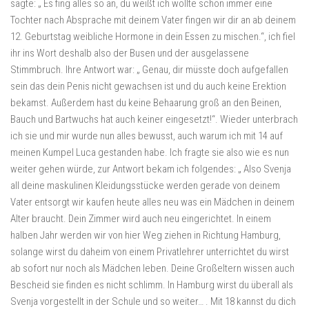
sagte: „ Es fing alles so an, du weißt ich wollte schon immer eine
Tochter nach Absprache mit deinem Vater fingen wir dir an ab deinem
12. Geburtstag weibliche Hormone in dein Essen zu mischen.“, ich fiel
ihr ins Wort deshalb also der Busen und der ausgelassene
Stimmbruch. Ihre Antwort war: „ Genau, dir müsste doch aufgefallen
sein das dein Penis nicht gewachsen ist und du auch keine Erektion
bekamst. Außerdem hast du keine Behaarung groß an den Beinen,
Bauch und Bartwuchs hat auch keiner eingesetzt!“. Wieder unterbrach
ich sie und mir wurde nun alles bewusst, auch warum ich mit 14 auf
meinen Kumpel Luca gestanden habe. Ich fragte sie also wie es nun
weiter gehen würde, zur Antwort bekam ich folgendes: „ Also Svenja
all deine maskulinen Kleidungsstücke werden gerade von deinem
Vater entsorgt wir kaufen heute alles neu was ein Mädchen in deinem
Alter braucht. Dein Zimmer wird auch neu eingerichtet. In einem
halben Jahr werden wir von hier Weg ziehen in Richtung Hamburg,
solange wirst du daheim von einem Privatlehrer unterrichtet du wirst
ab sofort nur noch als Mädchen leben. Deine Großeltern wissen auch
Bescheid sie finden es nicht schlimm. In Hamburg wirst du überall als
Svenja vorgestellt in der Schule und so weiter… . Mit 18 kannst du dich