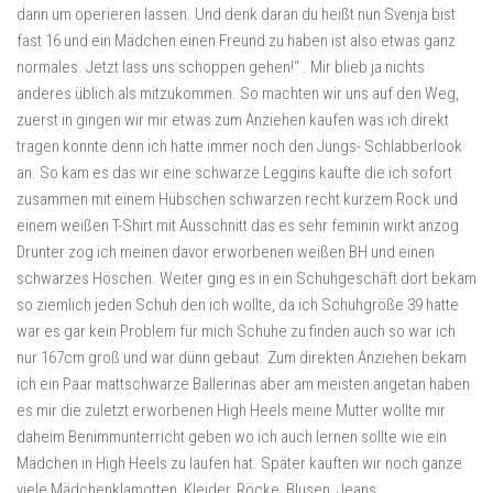
dann um operieren lassen. Und denk daran du heißt nun Svenja bist
fast 16 und ein Mädchen einen Freund zu haben ist also etwas ganz
normales. Jetzt lass uns schoppen gehen!“ . Mir blieb ja nichts
anderes üblich als mitzukommen. So machten wir uns auf den Weg,
zuerst in gingen wir mir etwas zum Anziehen kaufen was ich direkt
tragen konnte denn ich hatte immer noch den Jungs- Schlabberlook
an. So kam es das wir eine schwarze Leggins kaufte die ich sofort
zusammen mit einem Hübschen schwarzen recht kurzem Rock und
einem weißen T-Shirt mit Ausschnitt das es sehr feminin wirkt anzog.
Drunter zog ich meinen davor erworbenen weißen BH und einen
schwarzes Höschen. Weiter ging es in ein Schuhgeschäft dort bekam
so ziemlich jeden Schuh den ich wollte, da ich Schuhgröße 39 hatte
war es gar kein Problem für mich Schuhe zu finden auch so war ich
nur 167cm groß und war dünn gebaut. Zum direkten Anziehen bekam
ich ein Paar mattschwarze Ballerinas aber am meisten angetan haben
es mir die zuletzt erworbenen High Heels meine Mutter wollte mir
daheim Benimmunterricht geben wo ich auch lernen sollte wie ein
Mädchen in High Heels zu laufen hat. Später kauften wir noch ganze
viele Mädchenklamotten, Kleider, Röcke, Blusen, Jeans,