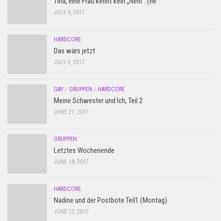
Tina, eine Frau kennt kein „Nein“. (ne
JULY 4, 2017
HARDCORE
Das wärs jetzt
JULY 3, 2017
GAY
/
GRUPPEN
/
HARDCORE
Meine Schwester und Ich, Teil 2
JUNE 27, 2017
GRUPPEN
Letztes Wochenende
JUNE 18, 2017
HARDCORE
Nadine und der Postbote Teil1 (Montag)
JUNE 12, 2017