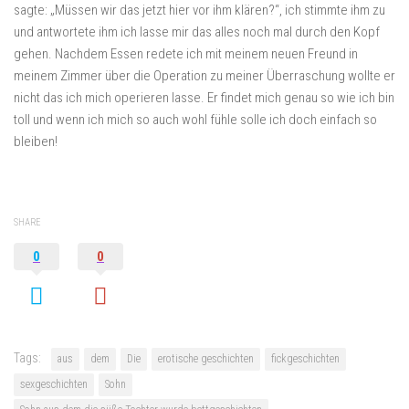
sagte: „Müssen wir das jetzt hier vor ihm klären?“, ich stimmte ihm zu
und antwortete ihm ich lasse mir das alles noch mal durch den Kopf
gehen. Nachdem Essen redete ich mit meinem neuen Freund in
meinem Zimmer über die Operation zu meiner Überraschung wollte er
nicht das ich mich operieren lasse. Er findet mich genau so wie ich bin
toll und wenn ich mich so auch wohl fühle solle ich doch einfach so
bleiben!
SHARE
0
0
Tags:
aus
dem
Die
erotische geschichten
fickgeschichten
sexgeschichten
Sohn