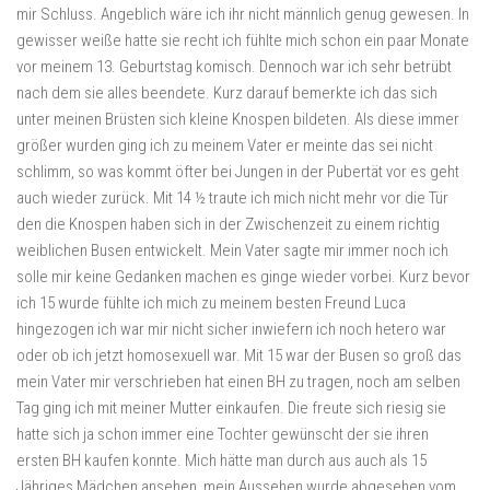
mir Schluss. Angeblich wäre ich ihr nicht männlich genug gewesen. In
gewisser weiße hatte sie recht ich fühlte mich schon ein paar Monate
vor meinem 13. Geburtstag komisch. Dennoch war ich sehr betrübt
nach dem sie alles beendete. Kurz darauf bemerkte ich das sich
unter meinen Brüsten sich kleine Knospen bildeten. Als diese immer
größer wurden ging ich zu meinem Vater er meinte das sei nicht
schlimm, so was kommt öfter bei Jungen in der Pubertät vor es geht
auch wieder zurück. Mit 14 ½ traute ich mich nicht mehr vor die Tür
den die Knospen haben sich in der Zwischenzeit zu einem richtig
weiblichen Busen entwickelt. Mein Vater sagte mir immer noch ich
solle mir keine Gedanken machen es ginge wieder vorbei. Kurz bevor
ich 15 wurde fühlte ich mich zu meinem besten Freund Luca
hingezogen ich war mir nicht sicher inwiefern ich noch hetero war
oder ob ich jetzt homosexuell war. Mit 15 war der Busen so groß das
mein Vater mir verschrieben hat einen BH zu tragen, noch am selben
Tag ging ich mit meiner Mutter einkaufen. Die freute sich riesig sie
hatte sich ja schon immer eine Tochter gewünscht der sie ihren
ersten BH kaufen konnte. Mich hätte man durch aus auch als 15
Jähriges Mädchen ansehen, mein Aussehen wurde abgesehen vom