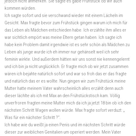
jedoch nicht anmerken. Sie sagte es gäbe Frühstück ob wir auch
kommen würden.
Ich sagte sofort und sie verschwand wieder mit einem Lächeln im
Gesicht. Max fragte bevor zum Frühstück gingen warum ich mich für
das Leben als Mädchen entschieden habe. Ich erzählte ihm alles er
war sichtlich empört was meine Eltern getan haben. Ich sagte ich
habe kein Problem damit irgendwie ist es sehr schön als Mädchen zu
Leben als junge wurde ich eh immer nur gehänselt weil ich sehr
feminin wirkte. Und außerdem hätten wir uns sonst nie kennengelernt
und ich bin ja nicht unglücklich. Er fragte mich ob wir jetzt zusammen
wären ich bejahte natürlich sofort und war so froh das er das fragte
und natürlich das er es wollte. Nun gingen wir zum Frühstück meine
Mutter hatte meinem Vater wahrscheinlich alles erzählt denn auch
dieser lächlte als ich mit Max an den Frühstückstisch kam. Völlig
unverfroren fragten meine Mutter mich da ich ja jetzt 18 bin ob ich den
nächsten Schritt Wagen wollen würde. Max fragte sofort verduzt: „
Was für ein nächster Schritt ?“.
Ich habe wie du weißt ja einen Penis und im nächsten Schritt würde
dieser zur weiblichen Genitalien um operiert werden. Mein Vater