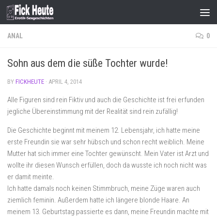
Skip to content
ANAL
0
Sohn aus dem die süße Tochter wurde!
BY
FICKHEUTE
·
APRIL 4, 2014
Alle Figuren sind rein Fiktiv und auch die Geschichte ist frei erfunden
jegliche Übereinstimmung mit der Realität sind rein zufällig!
Die Geschichte beginnt mit meinem 12. Lebensjahr, ich hatte meine
erste Freundin sie war sehr hübsch und schon recht weiblich. Meine
Mutter hat sich immer eine Tochter gewünscht. Mein Vater ist Arzt und
wollte ihr diesen Wunsch erfüllen, doch da wusste ich noch nicht was
er damit meinte.
Ich hatte damals noch keinen Stimmbruch, meine Züge waren auch
ziemlich feminin. Außerdem hatte ich längere blonde Haare. An
meinem 13. Geburtstag passierte es dann, meine Freundin machte mit