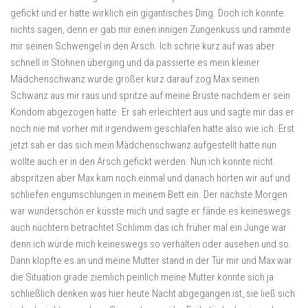
gefickt und er hatte wirklich ein gigantisches Ding. Doch ich konnte
nichts sagen, denn er gab mir einen innigen Zungenkuss und rammte
mir seinen Schwengel in den Arsch. Ich schrie kurz auf was aber
schnell in Stöhnen überging und da passierte es mein kleiner
Mädchenschwanz wurde größer kurz darauf zog Max seinen
Schwanz aus mir raus und spritze auf meine Brüste nachdem er sein
Kondom abgezogen hatte. Er sah erleichtert aus und sagte mir das er
noch nie mit vorher mit irgendwem geschlafen hatte also wie ich. Erst
jetzt sah er das sich mein Mädchenschwanz aufgestellt hatte nun
wollte auch er in den Arsch gefickt werden. Nun ich konnte nicht
abspritzen aber Max kam noch einmal und danach hörten wir auf und
schliefen engumschlungen in meinem Bett ein. Der nächste Morgen
war wunderschön er küsste mich und sagte er fände es keineswegs
auch nüchtern betrachtet Schlimm das ich früher mal ein Junge war
denn ich würde mich keineswegs so verhalten oder ausehen und so.
Dann klopfte es an und meine Mutter stand in der Tür mir und Max war
die Situation grade ziemlich peinlich meine Mutter konnte sich ja
schließlich denken was hier heute Nacht abgegangen ist, sie ließ sich