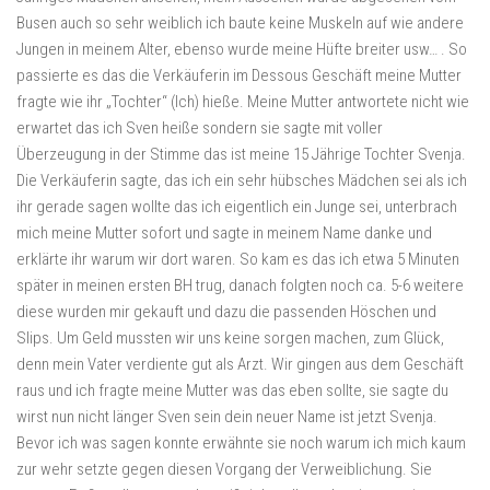
Busen auch so sehr weiblich ich baute keine Muskeln auf wie andere
Jungen in meinem Alter, ebenso wurde meine Hüfte breiter usw… . So
passierte es das die Verkäuferin im Dessous Geschäft meine Mutter
fragte wie ihr „Tochter“ (Ich) hieße. Meine Mutter antwortete nicht wie
erwartet das ich Sven heiße sondern sie sagte mit voller
Überzeugung in der Stimme das ist meine 15 Jährige Tochter Svenja.
Die Verkäuferin sagte, das ich ein sehr hübsches Mädchen sei als ich
ihr gerade sagen wollte das ich eigentlich ein Junge sei, unterbrach
mich meine Mutter sofort und sagte in meinem Name danke und
erklärte ihr warum wir dort waren. So kam es das ich etwa 5 Minuten
später in meinen ersten BH trug, danach folgten noch ca. 5-6 weitere
diese wurden mir gekauft und dazu die passenden Höschen und
Slips. Um Geld mussten wir uns keine sorgen machen, zum Glück,
denn mein Vater verdiente gut als Arzt. Wir gingen aus dem Geschäft
raus und ich fragte meine Mutter was das eben sollte, sie sagte du
wirst nun nicht länger Sven sein dein neuer Name ist jetzt Svenja.
Bevor ich was sagen konnte erwähnte sie noch warum ich mich kaum
zur wehr setzte gegen diesen Vorgang der Verweiblichung. Sie