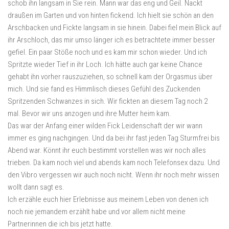
schob ihn langsam in Sie rein. Mann war das eng und Geil. Nackt
draußen im Garten und von hinten fickend. Ich hielt sie schön an den
Arschbacken und Fickte langsam in sie hinein. Dabei fiel mein Blick auf
ihr Arschloch, das mir umso länger ich es betrachtete immer besser
gefiel. Ein paar Stöße noch und es kam mir schon wieder. Und ich
Spritzte wieder Tief in ihr Loch. Ich hätte auch gar keine Chance
gehabt ihn vorher rauszuziehen, so schnell kam der Orgasmus über
mich. Und sie fand es Himmlisch dieses Gefühl des Zuckenden
Spritzenden Schwanzes in sich. Wir fickten an diesem Tag noch 2
mal. Bevor wir uns anzogen und ihre Mutter heim kam.
Das war der Anfang einer wilden Fick Leidenschaft der wir wann
immer es ging nachgingen. Und da bei ihr fast jeden Tag Sturmfrei bis
Abend war. Könnt ihr euch bestimmt vorstellen was wir noch alles
trieben. Da kam noch viel und abends kam noch Telefonsex dazu. Und
den Vibro vergessen wir auch noch nicht. Wenn ihr noch mehr wissen
wollt dann sagt es.
Ich erzähle euch hier Erlebnisse aus meinem Leben von denen ich
noch nie jemandem erzählt habe und vor allem nicht meine
Partnerinnen die ich bis jetzt hatte.