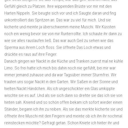
Gefühl gleich zu Platzen. Ihre wippenden Brüste vor mir mit den
Harten Nippeln. Sie beugte sich vor und ich Saugte daran und fing
unkontrolliert das Spritzen an. Das war zu viel für mich. Und sie
kicherte und meinte ja überschwemm meine Muschi. Wir Küssten
noch ein wenig bevor sie von mir Runterrollte. Ich schaute ihr dann zu
wie sie alles rauslaufen ließ. Das war auch Geil zu sehen wie das
Sperma aus ihrem Loch floss. Sie öffnete Das Loch etwas und
drückte es raus auf ihre Finger.
Danach gingen wir Nackt in die Küche und Tranken zuerst mal ne kühle
Limo. So frei hatte ich mich bis dahin noch nie gefühlt, bei mir war
immer jemand zuhause und da war Tagsüber immer Sturmfrei. Wir
trauten uns sogar Nackt in den Garten. Wir Saßen in der Sonne und
hielten Nackt Händchen. Als ich ungeschickter ein Glas umkippte
wischte sie es auf. Und als sie sich dann so drehte sie das ich sie von
hinten sah. Kniend und so schön offen bekam ich sofort wieder einen
Ständer, begann ich ihn zu reiben. Als sie das merkte kicherte sie und
öffnete ihre Muschi mit den Fingern und meinte ob ich ihn ihr nochmal
reinstecken möchte? Gefragt getan. Schon Kniete ich hinter ihr und