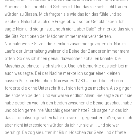
Sperma anfühlt riecht und Schmeckt. Und das sie sich nicht trauen
würden zu Blasen. Mich fragten sie wie das ich das fühle und so
Sachen. Natürlich auch die Frage ob wir schon Gefickt haben. Ich
sagte Nein und sie grinste „ noch nicht, aber Bald“ Ich merkte das sich
die Sitz Positionen der Mädchen immer mehr veränderten.
Normalerweise Sitzen die ziemlich zusammengezogen da. Nur im
Laufe der Unterhaltung wahren die Beine der 2 anderen immer mehr
offen. So das ich ihnen genau dazwischen schauen konnte. Die
Muschis zeichneten sich stark ab. Und ich bemerkte das sich bei mir
auch was regte. Bei der Nadine merkte ich sogar einen kleinen
nassen Punkt im Höschen. Nun war es 12,30 Uhr und die Lehrerin
forderte die ohne Unterschrift auf sich fertig zu machen. Also gingen
die anderen beiden. Und wir waren endlich Allein. Sie sagte zu mir sie
habe gesehen wie ich den beiden zwischen die Beine geschaut habe
und ob ich gerne ihre Muschis gesehen hätte? Ich sagte nur das ich
das automatisch gesehen hätte da sie mir gegenüber saßen, sie mich
aber nicht interessieren würden da ich nur sie will. Und sie war
beruhigt. Da zog sie unten ihr Bikini Höschen zur Seite und öffnete