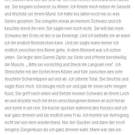
sie. Sie begann schwerer zu Atmen. Ich Kniete mich neben ihr Gesicht
und Wichste vor ihrem Mund. Ich hatte bis dahin noch nie so was
Geiles gesehen. Sie züngelte etwas an meinem Schwanz und ich
keuchte steck ihn rein. Sie sagte nein noch nicht. Sie will das mein
Schwanz der Erste ist der in sie Eindringt. Und ich bettelte sie an wann
ich ihn endlich Reinstecken kann. Und sie sagte wann immer ich
endlich zwischen ihre Beine gehe. In dem Moment war ich schon
unten. Sie legte dien Gummi Zipfel zur Seite und öffnete bereitwillig
die Muschi. „ Bitte sei vorsichtig und Steck ihn Langsam rein“. Ich
Streichelte mit der Eichel ihren Kitzler und fuhr zwischen den sehr
feuchten Scharmlippen auf und ab. Ich zitterte Total. Sie Seufzte und
sagte Küss mich. Ich beugte mich vor und gab ihr einen sehr innigen
Kuss. Sie griff nach unten und Setzte meinen Schwanz an ihrem Loch
an und drückte mich mit ihren umschlungenen beinen an sich heran
und somit in sie rein. Ein kurzer quicker während des Kusses und ich
war ganz drinnen und sie endlich eine Frau. Ich merkte vor Aufregung
nicht viel von dem wiederstand. Nur der Quicker und dann der noch
innigere Zungenkuss als ich ganz drinnen wahr. Mann war das ein