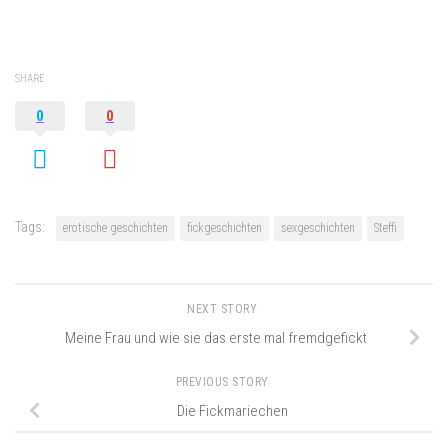
SHARE
0
0
Tags:
erotische geschichten
fickgeschichten
sexgeschichten
Steffi
NEXT STORY
Meine Frau und wie sie das erste mal fremdgefickt
PREVIOUS STORY
Die Fickmariechen