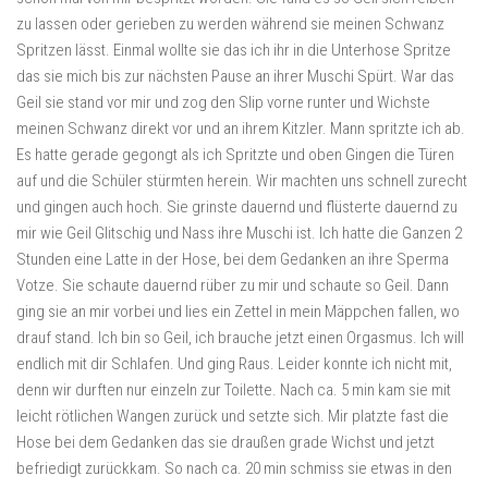
zu lassen oder gerieben zu werden während sie meinen Schwanz
Spritzen lässt. Einmal wollte sie das ich ihr in die Unterhose Spritze
das sie mich bis zur nächsten Pause an ihrer Muschi Spürt. War das
Geil sie stand vor mir und zog den Slip vorne runter und Wichste
meinen Schwanz direkt vor und an ihrem Kitzler. Mann spritzte ich ab.
Es hatte gerade gegongt als ich Spritzte und oben Gingen die Türen
auf und die Schüler stürmten herein. Wir machten uns schnell zurecht
und gingen auch hoch. Sie grinste dauernd und flüsterte dauernd zu
mir wie Geil Glitschig und Nass ihre Muschi ist. Ich hatte die Ganzen 2
Stunden eine Latte in der Hose, bei dem Gedanken an ihre Sperma
Votze. Sie schaute dauernd rüber zu mir und schaute so Geil. Dann
ging sie an mir vorbei und lies ein Zettel in mein Mäppchen fallen, wo
drauf stand. Ich bin so Geil, ich brauche jetzt einen Orgasmus. Ich will
endlich mit dir Schlafen. Und ging Raus. Leider konnte ich nicht mit,
denn wir durften nur einzeln zur Toilette. Nach ca. 5 min kam sie mit
leicht rötlichen Wangen zurück und setzte sich. Mir platzte fast die
Hose bei dem Gedanken das sie draußen grade Wichst und jetzt
befriedigt zurückkam. So nach ca. 20 min schmiss sie etwas in den