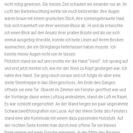
nicht nötig gewesen. Die meiste Zeit schauten wir einander nur an. Im
Licht der Barbeleuchtung wirkte sie noch betörender. Ihre Augen
waren braun mit einem grünlichen Stich, ihre sonnengebräunte Haut
hob sich traumhaft von ihrer weissen Bluse ab. Hi und da erhaschte
ich einen Blick auf den Ansatz ihrer prallen Brüste und als sie sich
einmal ausgiebig streckte, konnte ich helle Linien auf ihrem Becken
ausmachen, die ein Stringtanga hinterlassen haben musste. Ich
konnte meine Augen nicht von ihr lassen.
Plötzlich stand sie auf und reichte mir die Hand:”Vieni!”. Ich sprang auf
und erst jetzt merkte ich, wie mir der Wein zu Kopf gestiegen war. Ich
nahm ihre Hand. Sie ging rasch voraus und ich folgte ihr über eine
steile Steintreppe in das Obergeschoss. Am Ende des Ganges
öffnete sie eine Tür. Obwohl im Zimmer ein Fenster geöffnet war und
die Vorhänge davor einen Luftzug andeuteten, stand die Luft im Raum.
Es war schlicht eingerichtet. An der Wand hingen ein paar ungerahmte
Schwarzweißfotografien von Lucia. Auf der linken Seite des Fensters
stand eine alte Kommode mit einem dazu passenden Holzstuhl. Auf
der rechten Seite konnte man durch eine offene Tür ein kleines
Badezimmer mit einer Dusche erkennen. In der Mitte des Raumes