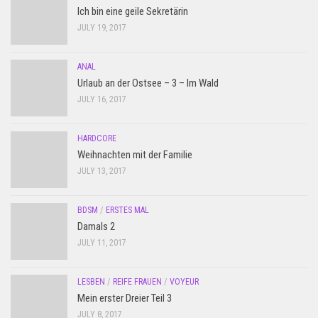
Ich bin eine geile Sekretärin
JULY 19, 2017
ANAL
Urlaub an der Ostsee – 3 – Im Wald
JULY 16, 2017
HARDCORE
Weihnachten mit der Familie
JULY 13, 2017
BDSM
/
ERSTES MAL
Damals 2
JULY 11, 2017
LESBEN
/
REIFE FRAUEN
/
VOYEUR
Mein erster Dreier Teil 3
JULY 8, 2017