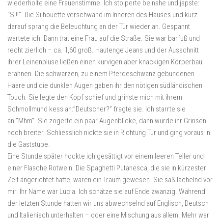
wiederholte eine Frauenstimme. Ich stolperte beinahe und japste:
“Si!!”. Die Silhouette verschwand im Inneren des Hauses und kurz
darauf sprang die Beleuchtung an der Tür wieder an. Gespannt
wartete ich. Dann trat eine Frau auf die Straße. Sie war barfuß und
recht zierlich – ca. 1,60 groß. Hautenge Jeans und der Ausschnitt
ihrer Leinenbluse ließen einen kurvigen aber knackigen Körperbau
erahnen. Die schwarzen, zu einem Pferdeschwanz gebundenen
Haare und die dunklen Augen gaben ihr den nötigen südländischen
Touch. Sie legte den Kopf schief und grinste mich mit ihrem
Schmollmund kess an:”Deutscher?” fragte sie. Ich starrte sie
an:”Mhm”. Sie zögerte ein paar Augenblicke, dann wurde ihr Grinsen
noch breiter. Schliesslich nickte sie in Richtung Tür und ging voraus in
die Gaststube.
Eine Stunde später hockte ich gesättigt vor einem leeren Teller und
einer Flasche Rotwein. Die Spaghetti Putanesca, die sie in kürzester
Zeit angerichtet hatte, waren ein Traum gewesen. Sie saß lächelnd vor
mir. Ihr Name war Lucia. Ich schätze sie auf Ende zwanzig. Während
der letzten Stunde hatten wir uns abwechselnd auf Englisch, Deutsch
und Italienisch unterhalten – oder eine Mischung aus allem. Mehr war