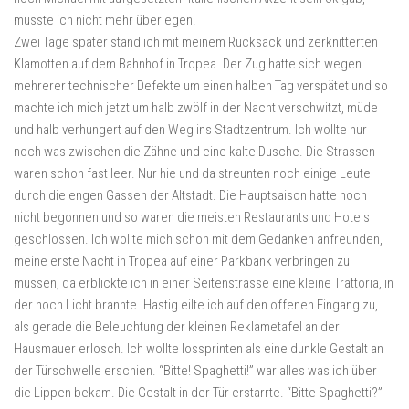
musste ich nicht mehr überlegen.
Zwei Tage später stand ich mit meinem Rucksack und zerknitterten
Klamotten auf dem Bahnhof in Tropea. Der Zug hatte sich wegen
mehrerer technischer Defekte um einen halben Tag verspätet und so
machte ich mich jetzt um halb zwölf in der Nacht verschwitzt, müde
und halb verhungert auf den Weg ins Stadtzentrum. Ich wollte nur
noch was zwischen die Zähne und eine kalte Dusche. Die Strassen
waren schon fast leer. Nur hie und da streunten noch einige Leute
durch die engen Gassen der Altstadt. Die Hauptsaison hatte noch
nicht begonnen und so waren die meisten Restaurants und Hotels
geschlossen. Ich wollte mich schon mit dem Gedanken anfreunden,
meine erste Nacht in Tropea auf einer Parkbank verbringen zu
müssen, da erblickte ich in einer Seitenstrasse eine kleine Trattoria, in
der noch Licht brannte. Hastig eilte ich auf den offenen Eingang zu,
als gerade die Beleuchtung der kleinen Reklametafel an der
Hausmauer erlosch. Ich wollte lossprinten als eine dunkle Gestalt an
der Türschwelle erschien. “Bitte! Spaghetti!” war alles was ich über
die Lippen bekam. Die Gestalt in der Tür erstarrte. “Bitte Spaghetti?”