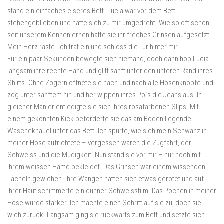
stand ein einfaches eiseres Bett. Lucia war vor dem Bett
stehengeblieben und hatte sich zu mir umgedreht. Wie so oft schon
seit unserem Kennenlernen hatte sie ihr freches Grinsen aufgesetzt.
Mein Herz raste. Ich trat ein und schloss die Tür hinter mir.
Für ein paar Sekunden bewegte sich niemand, doch dann hob Lucia langsam ihre rechte Hand und glitt sanft unter den unteren Rand ihres Shirts. Ohne Zögern öffnete sie nach und nach alle Hosenknöpfe und zog unter sanftem hin und her wippen ihres Po´s die Jeans aus. In gleicher Manier entledigte sie sich ihres rosafarbenen Slips. Mit einem gekonnten Kick beförderte sie das am Boden liegende Wäscheknäuel unter das Bett. Ich spürte, wie sich mein Schwanz in meiner Hose aufrichtete – vergessen waren die Zugfahrt, der Schweiss und die Müdigkeit. Nun stand sie vor mir – nur noch mit ihrem weissen Hamd bekleidet. Das Grinsen war einem wissenden Lächeln gewichen. Ihre Wangen hatten sich etwas gerötet und auf ihrer Haut schimmerte ein dünner Schweissfilm. Das Pochen in meiner Hose wurde stärker. Ich machte einen Schritt auf sie zu, doch sie wich zurück. Langsam ging sie rückwärts zum Bett und setzte sich hin. Einen kurzen Augenblick glaubte ich, einen kleinen dunklen Haarschopf zwischen ihren Beinen zu erblicken, doch dann rutschte sie mit verschränkten Beinen auf das Bett nach hinten und legte sich auf den Rücken. Sie stellte ein Bein auf das Bett und ließ das andere Bein über den Bettrand nach unten baumeln. Mit geschlossenen Augen verweilte sie in dieser Position für eine halbe Ewigkeit. Nun musste auch ich grinsen. Die kleine Sau hatte es voll drauf. Ich griff mir mit der rechten Hand in den Schritt und ertastete durch den Stoff die Härte meines Ständers. Er hatte es sich senkrecht bequemgemacht und meine pralle Eichel lugte etwas über den Rand meiner Shorts heraus. Als ich wieder aufblickte sah ich, dass mich Lucia beobachtete. Sie hatte ihren Oberkörper leicht aufgerichtet und stützte sich mit den Ellbogen ab. Kaum merklich zog sie mit einer Hand ihr Shirt um ein paar Zentimeter nach oben, sodass ihre Scham zum Vorschein kam. Sie ließ sich wieder nach hinten gleiten, schloss die Augen und als sie wieder flach auf dem Rücken lag, spreizte sie wie zufällig ihre Beine – gerade so viel, dass ihre Spalte zum Vorschein kam. Langsam näherte ich mich ihr. Ich sank auf meine Knie, legte sachte meine Hände auf ihre Oberschenkel und eröffnete mir den wunderbarsten Ausblick, den ich auf meiner Reise haben sollte. Ich rutschte etwas nach vorn, positionierte mich mit meinem Oberkörper zwischen ihren Beinen und begann mit der Spitze meines rechten Zeigefingers eine kleine Reise über ihren weichen gebräunten Bauch wobei ich am Nabel startete, der noch halb vom Shirt verdeckt war. Ich wanderte weiter nach unten über ihren markanten Venushügel, der mit einem dichten aber scharf getrimmtem Haarbüschel in Form eines Dreiecks verziert war. An dessen unterer Spitze war ein kleines Muttermal, welches meinen Finger über den Kitzler und weiter über ihre zarten, rosaroten Schamlippen lenkte. Ich merkte wie Lucia tief durchatmete, dann hob sie ihr rechtes Bein, legte es mir über die linke Schulter und plazierte somit ihre wunderbare Muschi genau vor meinem Gesicht. “Du geiles Luder!” flüsterte ich grinsend mehr zu mir als zu ihr. Ich beugte mich leicht vor und vergrub meine Nase in das kleine Pelzdreieck auf ihrem Venushügel. Gierig nahm ich ihren Geruch in mich auf. Süsslich damfend und leicht verschwitzt von der Hitze Süditaliens. Ich konnte es nicht mehr erwarten, musste von ihrem Saft kosten und schickte meine Zunge auf Erkundungsreise. Zuerst verwöhnte ich die Innenseiten ihrer Schenkel – blieb aber immer in der Nähe ihrer weichen Schamlippen. Mit einem zarten Kuss auf ihren Kitzler wagte ich mich weiter vor. Sanft begann ich mit meiner Zunge, die äusseren Schamlippen zu öffnen und tauchte mit kurzen Zungenstössen in Lucia ein. Sie zuckte leicht, seufzte, hob ihr Becken und streckte sich mir auffordernd entgegen. Ich begann leicht über ihre Schamlippen zu lecken. Beginnend vom Damm bis zu der kleinen Perle am oberen Ende ihrer Muschi. Mit jeder Runde merkte ich, wie sie feuchter wurde und ich nahm jeden Tropfen gierig auf. Aus ihrem Seufzen wurde ein leises Stöhnen und ihr Becken bewegte sich immer stärker mit meinem Rhytmus. Ich riskierte einen kurzen Blick und sah, dass sie die Bluse weiter nach oben geschoben hatte und mit beiden Händen ihre kleinen dunklen Brustwarzen zwischen Zeigefinger und Daumen massierte. Beim Anblick ihrer prallen Brüste und ihres schweißverklebten Gesichtes registrierte ich wieder den steinharten Schwanz in meiner Hose. Meine Eier schmerzten wie kurz vor der Explosion und ein Schwall von Geilheit schwappte durch meinen Körper. Als Dank für diesen traumhaften Anblick umklammerte ich mit beiden Händen ihre beiden Pobacken bis sich meine Fingerspitzen in ihrer Arschritze wieder berührten. Sie schrie kurz auf und presste ihre Schenkel zusammen, sodaß ich für ein paar Augenblicke mit dem Gesicht in ihrer feuchten Pussy gefangen war. Ich nutzte den Moment und steckte meine Zunge so tief in sie hinein wie ich konnte. Nun war es um mich geschehen. Ich packte sie, schob sie weiter aufs Bett und hob ihr Becken so weit an, dass Muschi und Poloch schön erreichbar waren. Sie merkte was ich vorhatte, kam mir zuvor und drehte sich mit einem Ruck auf den Bauch. Dann streckte sie ihren Po in die Höhe, langte mit den Händen nach hinten und spreize langsam beide Backen auseinander. Währenddessen hatte ich mein T-Shirt und meine Shorts ausgezogen. Mein Schwanz und meine Eier wippten über den Rand meiner Unterhose. Ich ließ mich wieder auf die Knie fallen, vergrub mein Gesicht in ihrer Arschritze und begann wieder gierig über ihre Fotze zu schlecken. Aber die Bewegungen ihres Beckens zeigten mir eindeutig wo die Reise hingehen sollte. Ich ließ mich nicht lange bitten und rutschte mir meiner Zunge genüsslich über ihre triefenden Schamlippen, ihren Damm um sie schliesslich an ihrem Poloch mit meiner Zungenspitze zu kitzeln. Sie spreizte ihre Arschbacken weiter. Ich verstärkte den Druck mit meiner Zunge und kehrte immer wieder mit einer neuen Ladung süssen Saftes zu ihrem Poloch zurück. Lucia stöhnte auf wann immer ich meine Runde zwischen ihren Beinen beendete. Plötzlich endeten die kreisenden Bewegungen ihres Beckens.”Fuck me!” stöhnte sie in das Kissen, in das sie ihr Gesicht vergraben hatte. Ich zögerte. Sie richtete sich etwas auf, langte mit ihrer rechten Hand über ihr Poloch hinweg tätschelte ihre Pussy. “Fuck me!” wiederholte sie. Ihre Stimme vibrierte vor Geilheit und sie wippte dabei mit ihrem Becken vor und zurück. Ich schnellte auf, lehnte mich nach vorne, umklammerte ihr Becken mit beiden Händen und zog sie näher zum Bettrand. Halb kniend, halb auf dem Bauch liegend und mit weit gespreizten Backen schwebten ihre beiden Löcher in perfekter Höhe vor meinem pulsierenden Ständer. Vorsichtig legte ich ihn auf den Ansatz ihrer Arschritze. Lucia warf ihren Kopf in den Nacken und zitterte voller Erwartung. Ich zog mein Becken etwas zurück, sodass mein Schwanz mit dem Schaft über ihr Poloch hinunter auf ihre leicht geschwollenen Schamlippen rutschte. Sanft drückte ich gegen ihren feuchten Eingang, lenkte aber dann doch etwas nach unten, um mit der Eichel über ihren Kitzler Richtung Venushügel zu gleiten. Ich wiederholte dieses Spiel ein paar mal wobei Lucia immer wieder versuchte, durch Kippen und Strecken ihres Beckens mein Teil zum Eingang ihrer Fotze zu dirigieren. Schliesslich ließ sie ihren Kopf nach vorne fallen und flüsterte bettelnd:”Voglio il tuo cazzo!!” Ich hatte verstanden. Sobald meine Schwanzspitze auf der richtigen Höhe angelangt war erhöhte ich den Druck gegen ihre Lippen. Doch dieses Mal ließ ich nicht locker. Sanft und weich drang ich in sie ein. Lucias Körper vibrierte und wir stöhnten gleichzeitig auf. Ich ließ ihr Zeit, sodass sich ihre heisse, enge Muschi an meinen Schwanz anschmiegen konnte. Nach einigen Augenblicken begann sie, mir ihren Arsch entgegenzuschieben und nahm mich ganz in sie auf. Wir genossen das Gefühl in vollen Zügen und steigerten langsam unseren Rythmus um unserer Geilheit freien Lauf zu lassen. Wir wechselten uns ab. Einmal hielt Lucia still, streckte mir ihre Fotze entgegen und ließ sich von mir durchvögeln. Dann wieder stellte ich ihr meinen harten Schwanz zur Verfügung und sie fickte ihn nach allen Regeln der Lust. Ich saugte alle Eindrücke dieses Moments auf. Lucias Pferdeschwanz, der im Takt vor mir schaukelte. Die feinen Härchen auf ihrem schwitznassen Rücken. Ihr leises Stöhnen, nur ab und zu unterbrochen durch ein paar einzelne italienische Wortfezzen. Und vor allem die süsse Duftmischung unserer Säfte die mir mit jedem Fickstoß entgegenschwappte. Lustvoll blickte ich auf das zarte Poloch vor mir, das sich mir immer wieder entgegenschob und konnte nicht wiederstehen. Ich legte meine Hand auf ihren Arsch, holte mir mit meinem Daumen etwas von ihrem Pussywasser und begann zärtlich ihre Rosette zu massieren. Sie juchzte kurz auf, warf ihren Kof nach hinten und verlagerte nervös das Gewicht von einem Bein auf das andere. Dann presste sie sich mir so stark entgegen, dass mein Schwanz bis zum Ansatz in ihr verschwand. Ich grunzte vor Geilheit auf und erhöhte den Druck an ihrem Loch. Ihre Hand schnellte nach hinten und drückte meinen Daumen noch stärker gegen sie. Nocheinmal holte ich mir etwas von ihrem Gleitmittel und drängte dann vorsichtig meinen Daumen in ihr Poloch. Ihr Körper erbebte. Ich übernahm wieder die Führung, rammte ihr ein paar Mal mein Teil in die schmatzende Muschi, währende ich die Massage ihrer Rosette fortsetzte. Ihre Hand verschwand unter ihrem Körper und begann an ihrem Kitzler zu reiben. Meine Lust stieg ins Unermessliche und ich steigerte automatisch meine Stoßgeschwindigkeit. Lucia antwortete darauf mit immer lauterem Stöhnen. Mit einer Hand massierte sie ihre Lustperle und mit der anderen fasste sie nach hinten und spreizte erneut ihre Pobacken. Ich spürte wie meine Eier brannten und mein Schwanz in ihrer Pussy pumpte. Unsere Stöhnen steigerte sich immer mehr, wurde immer ungehaltener bis Lucia plötzlich stoppte. Sie stellte ihren Rücken auf und presste ihre