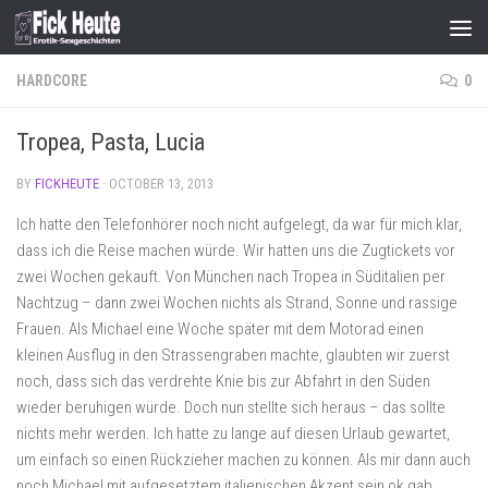
Skip to content
HARDCORE
0
Tropea, Pasta, Lucia
BY
FICKHEUTE
·
OCTOBER 13, 2013
Ich hatte den Telefonhörer noch nicht aufgelegt, da war für mich klar,
dass ich die Reise machen würde. Wir hatten uns die Zugtickets vor
zwei Wochen gekauft. Von München nach Tropea in Süditalien per
Nachtzug – dann zwei Wochen nichts als Strand, Sonne und rassige
Frauen. Als Michael eine Woche später mit dem Motorad einen
kleinen Ausflug in den Strassengraben machte, glaubten wir zuerst
noch, dass sich das verdrehte Knie bis zur Abfahrt in den Süden
wieder beruhigen würde. Doch nun stellte sich heraus – das sollte
nichts mehr werden. Ich hatte zu lange auf diesen Urlaub gewartet,
um einfach so einen Rückzieher machen zu können. Als mir dann auch
noch Michael mit aufgesetztem italienischen Akzent sein ok gab,