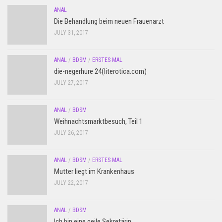
ANAL
Die Behandlung beim neuen Frauenarzt
JULY 31, 2017
ANAL
/
BDSM
/
ERSTES MAL
die-negerhure 24(literotica.com)
JULY 27, 2017
ANAL
/
BDSM
Weihnachtsmarktbesuch, Teil 1
JULY 26, 2017
ANAL
/
BDSM
/
ERSTES MAL
Mutter liegt im Krankenhaus
JULY 22, 2017
ANAL
/
BDSM
Ich bin eine geile Sekretärin