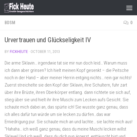
Skip to content
BDSM
0
Urvertrauen und Glückseligkeit IV
BY
FICKHEUTE
·
OCTOBER 11, 2013
Die arme Sklavin… irgendwie tat sie mir nun doch leid… Warum muss
ich dann aber grinsen? Ich hielt meinen Kopf gesenkt – die Peitsche
noch in der Hand – aber meiner Herrin entging nichts… rein gar nichts!
Zuerst streichelte sie den Kopf der Sklavin, ihre Schultern, fuhr zart
über ihre Brüste, ihren Oberkörper entlang. dann richtete sie sich auf,
stieg über sie und hielt ihr ihre Muschi zum Lecken aufs Gesicht. Sie
schaute mich dabei an, das spürte ich! Sie wusste ganz genau, dass
ich alles dafür tun würde um sie lecken zu dürfen…das war
Erniedrigung pur. Sie schaute mich an und lachte… sie lachte mich aus!
“Hahaha… ich weiß ganz genau, dass du meine Muschi lecken willst
Sklave! Und ich weiß, dass du dich nun ärgerst, enttäuscht bist und