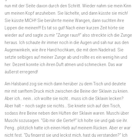
nun mit der Seite davon durch den Schritt. Wieder nahm sie mein Kinn
um meinen Kopf anzuheben. Sie lächelte, und dann küsste sie mich!
Sie küsste MICH!! Sie berührrte meine Wangen, dann suchten ihre
Lippen die meinen!!! Es tat so gut! Nach einer kurzen Zeit hörte sie
wieder auf und sagte zu mir “Zunge raus!!” also streckte ich die Zunge
heraus. Ich schaute ihr immer noch in die Augen und sah nur aus den
Augenwinkeln, wie ihre Hand hochkam, die mit dem Nadelrad. Sie
setzte selbiges auf meiner Zunge ab und rollte es ein wenig hin und
her. Dezent konnte ich ihren Duft atmen und schmecken. Das war
äußerst erregend!
Am Halsband zog sie mich dann herüber zu dem Tisch und deutete
mir mit sanftem Druck mich zwischen die Beine der Sklavin zu knien.
Aber ich… nein… ich wollte sie nicht… muss ich die Sklavin lecken?
Aber halt – noch sagte sie nichts… Sie kniete sich auf den Tisch,
sodass ihre Beine neben den Hüften der Sklavin waren. Muschi über
Muschi sozusagen. “Gib mir die Gerte!!” Ich holte sie und gab sie ihr.
Peng… plötzlich hatte ich einen Hieb auf meinem Rücken. Aber er war
nicht fest. “Du fingerst sie und leckst mich, hast du verstanden?” Ich