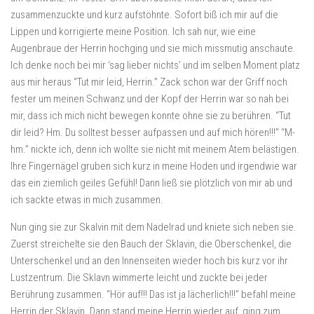
zusammenzuckte und kurz aufstöhnte. Sofort biß ich mir auf die
Lippen und korrigierte meine Position. Ich sah nur, wie eine
Augenbraue der Herrin hochging und sie mich missmutig anschaute.
Ich denke noch bei mir ‘sag lieber nichts’ und im selben Moment platz
aus mir heraus “Tut mir leid, Herrin.” Zack schon war der Griff noch
fester um meinen Schwanz und der Kopf der Herrin war so nah bei
mir, dass ich mich nicht bewegen konnte ohne sie zu berühren. “Tut
dir leid? Hm. Du solltest besser aufpassen und auf mich hören!!!” “M-
hm.” nickte ich, denn ich wollte sie nicht mit meinem Atem belästigen.
Ihre Fingernägel gruben sich kurz in meine Hoden und irgendwie war
das ein ziemlich geiles Gefühl! Dann ließ sie plötzlich von mir ab und
ich sackte etwas in mich zusammen.
Nun ging sie zur Skalvin mit dem Nadelrad und kniete sich neben sie.
Zuerst streichelte sie den Bauch der Sklavin, die Oberschenkel, die
Unterschenkel und an den Innenseiten wieder hoch bis kurz vor ihr
Lustzentrum. Die Sklavn wimmerte leicht und zuckte bei jeder
Berührung zusammen. “Hör auf!!! Das ist ja lächerlich!!!” befahl meine
Herrin der Sklavin. Dann stand meine Herrin wieder auf, ging zum