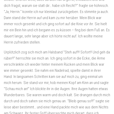
dich fragst, warum sie statt dir… habe ich Recht?” fragte sie höhnisch.
“Ja, Herrin.” konnte ich nur kleinlaut zurückgeben. Es stimmte ja auch.
Dann stand die Herrin auf und kam zu mir herüber. Mein Blick war
immer noch gesenkt und ich ging sofort auf die Knie vor ihr. Sie hielt
mir ein Bein hin und ich begann es zu küssen – fing bei dem Fuß an. Es
dauert lange, sehr lange aber ich hörte nicht auf. Ich wollte meine
Herrin zufrieden stellen.
Urplötzlich zog sich mich am Halsband “Steh auf!!! Sofort!! Und geh da
rüber!!” herrschte sie mich an. Ich ging sofort in die Ecke, die Arme
verschränkte ich wieder hinter meinem Rücken und mein Blick war
wie immer gesenkt. Sie nahm ein Nadelrad, spielte damit in ihrer
Hand. In langsamen Schritten kam sie auf mich zu, ging einmal um
mich herum. Sie stand vor mir, hob meinen Kopf am Kinn an und sagte
“Schau mich an!” Ich blickte ihr in die Augen. Ihre Augen hatten etwas
Wunderbares. Sie waren warm und doch kalt. Sie drangen durch mich
durch und doch sahen sie mich genau an. “Bleib genau so!!!” sagte sie
leise aber bestimmt… und eine Hand packte mich wie aus dem Nichts
am Schwanz. Ihr fester Griff überraschte mich derart, dass ich