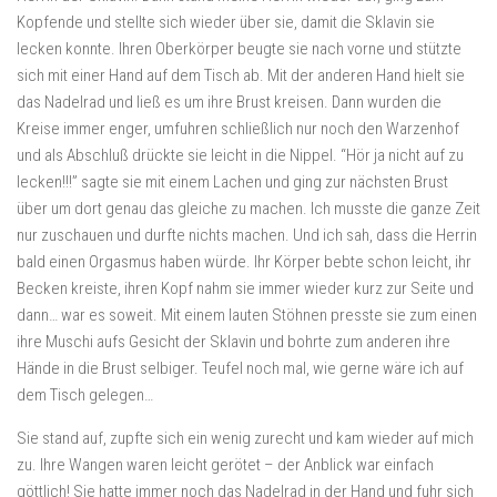
Kopfende und stellte sich wieder über sie, damit die Sklavin sie
lecken konnte. Ihren Oberkörper beugte sie nach vorne und stützte
sich mit einer Hand auf dem Tisch ab. Mit der anderen Hand hielt sie
das Nadelrad und ließ es um ihre Brust kreisen. Dann wurden die
Kreise immer enger, umfuhren schließlich nur noch den Warzenhof
und als Abschluß drückte sie leicht in die Nippel. “Hör ja nicht auf zu
lecken!!!” sagte sie mit einem Lachen und ging zur nächsten Brust
über um dort genau das gleiche zu machen. Ich musste die ganze Zeit
nur zuschauen und durfte nichts machen. Und ich sah, dass die Herrin
bald einen Orgasmus haben würde. Ihr Körper bebte schon leicht, ihr
Becken kreiste, ihren Kopf nahm sie immer wieder kurz zur Seite und
dann… war es soweit. Mit einem lauten Stöhnen presste sie zum einen
ihre Muschi aufs Gesicht der Sklavin und bohrte zum anderen ihre
Hände in die Brust selbiger. Teufel noch mal, wie gerne wäre ich auf
dem Tisch gelegen…
Sie stand auf, zupfte sich ein wenig zurecht und kam wieder auf mich
zu. Ihre Wangen waren leicht gerötet – der Anblick war einfach
göttlich! Sie hatte immer noch das Nadelrad in der Hand und fuhr sich