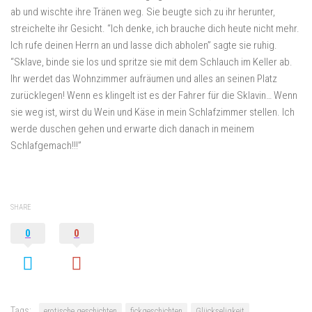
ab und wischte ihre Tränen weg. Sie beugte sich zu ihr herunter,
streichelte ihr Gesicht. “Ich denke, ich brauche dich heute nicht mehr.
Ich rufe deinen Herrn an und lasse dich abholen” sagte sie ruhig.
“Sklave, binde sie los und spritze sie mit dem Schlauch im Keller ab.
Ihr werdet das Wohnzimmer aufräumen und alles an seinen Platz
zurücklegen! Wenn es klingelt ist es der Fahrer für die Sklavin… Wenn
sie weg ist, wirst du Wein und Käse in mein Schlafzimmer stellen. Ich
werde duschen gehen und erwarte dich danach in meinem
Schlafgemach!!!”
SHARE
0
0
Tags:
erotische geschichten
fickgeschichten
Glückseligkeit