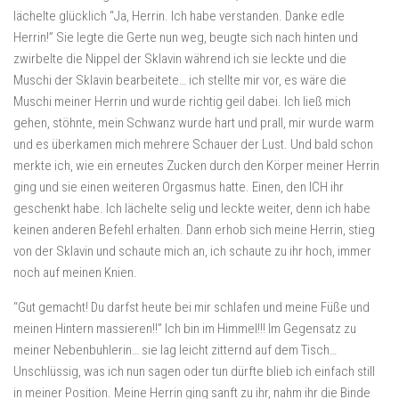
lächelte glücklich “Ja, Herrin. Ich habe verstanden. Danke edle
Herrin!” Sie legte die Gerte nun weg, beugte sich nach hinten und
zwirbelte die Nippel der Sklavin während ich sie leckte und die
Muschi der Sklavin bearbeitete… ich stellte mir vor, es wäre die
Muschi meiner Herrin und wurde richtig geil dabei. Ich ließ mich
gehen, stöhnte, mein Schwanz wurde hart und prall, mir wurde warm
und es überkamen mich mehrere Schauer der Lust. Und bald schon
merkte ich, wie ein erneutes Zucken durch den Körper meiner Herrin
ging und sie einen weiteren Orgasmus hatte. Einen, den ICH ihr
geschenkt habe. Ich lächelte selig und leckte weiter, denn ich habe
keinen anderen Befehl erhalten. Dann erhob sich meine Herrin, stieg
von der Sklavin und schaute mich an, ich schaute zu ihr hoch, immer
noch auf meinen Knien.
“Gut gemacht! Du darfst heute bei mir schlafen und meine Füße und
meinen Hintern massieren!!” Ich bin im Himmel!!! Im Gegensatz zu
meiner Nebenbuhlerin… sie lag leicht zitternd auf dem Tisch…
Unschlüssig, was ich nun sagen oder tun dürfte blieb ich einfach still
in meiner Position. Meine Herrin ging sanft zu ihr, nahm ihr die Binde