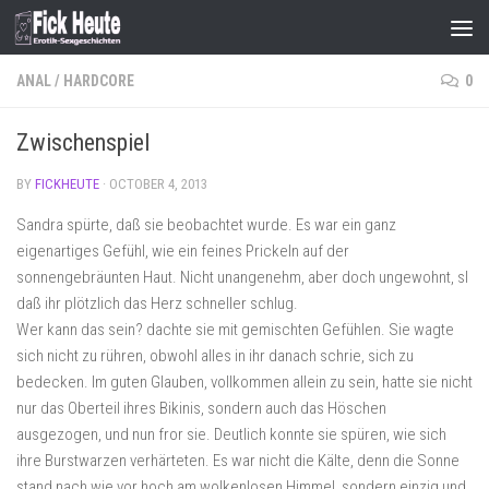
Skip to content
ANAL
/
HARDCORE
0
Zwischenspiel
BY
FICKHEUTE
·
OCTOBER 4, 2013
Sandra spürte, daß sie beobachtet wurde. Es war ein ganz
eigenartiges Gefühl, wie ein feines Prickeln auf der
sonnengebräunten Haut. Nicht unangenehm, aber doch ungewohnt, sl
daß ihr plötzlich das Herz schneller schlug.
Wer kann das sein? dachte sie mit gemischten Gefühlen. Sie wagte
sich nicht zu rühren, obwohl alles in ihr danach schrie, sich zu
bedecken. Im guten Glauben, vollkommen allein zu sein, hatte sie nicht
nur das Oberteil ihres Bikinis, sondern auch das Höschen
ausgezogen, und nun fror sie. Deutlich konnte sie spüren, wie sich
ihre Burstwarzen verhärteten. Es war nicht die Kälte, denn die Sonne
stand nach wie vor hoch am wolkenlosen Himmel, sondern einzig und