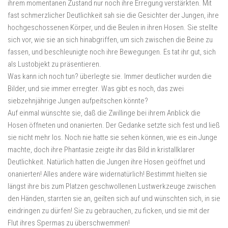
ihrem momentanen Zustand nur noch ihre Erregung verstärkten. Mit
fast schmerzlicher Deutlichkeit sah sie die Gesichter der Jungen, ihre
hochgeschossenen Körper, und die Beulen in ihren Hosen. Sie stellte
sich vor, wie sie an sich hinabgriffen, um sich zwischen die Beine zu
fassen, und beschleunigte noch ihre Bewegungen. Es tat ihr gut, sich
als Lustobjekt zu präsentieren.
Was kann ich noch tun? überlegte sie. Immer deutlicher wurden die
Bilder, und sie immer erregter. Was gibt es noch, das zwei
siebzehnjährige Jungen aufpeitschen könnte?
Auf einmal wünschte sie, daß die Zwillinge bei ihrem Anblick die
Hosen öffneten und onanierten. Der Gedanke setzte sich fest und ließ
sie nicht mehr los. Noch nie hatte sie sehen können, wie es ein Junge
machte, doch ihre Phantasie zeigte ihr das Bild in kristallklarer
Deutlichkeit. Natürlich hatten die Jungen ihre Hosen geöffnet und
onanierten! Alles andere wäre widernatürlich! Bestimmt hielten sie
längst ihre bis zum Platzen geschwollenen Lustwerkzeuge zwischen
den Händen, starrten sie an, geilten sich auf und wünschten sich, in sie
eindringen zu dürfen! Sie zu gebrauchen, zu ficken, und sie mit der
Flut ihres Spermas zu überschwemmen!