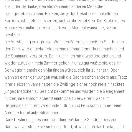
allein der Gedanke, den Blicken eines anderen Menschen
preisgegeben zu sein. Blicken, die jedes Detail ihres makellosen
Körpers abtasteten, sezierten, sich an ihr ergötzten. Die Blicke eines
Mannes vermutlich, der sich indiesem Moment wünschte, sie zu
besitzen.
Die Vorstellung erregte sie. Wenn es Peter ist, schoß es Sandra durch
den Sinn, wird er sicher gleich eine dumme Bemerkung machen und
die Spannung zerstören. Dann kannn ich mir etwas überziehen und
wieder zurück in mein Zimmer gehen. Nur zu gut wußte sie, das ihr
Schwager niemals den Mut finden würde, sich ihr zu nähern. Doch
wenn es einer der Jungen war, sah die Sache schon anders aus. Trotz
ihrer siebzehn Jahre hatten die Zwillinge sicher noch nie ein nacktes
junges Mädchen zu Gesicht bekommen und würden die Gelegenheit
nutzen, ihre anatomischen Kenntnisse zu erweitern. Ganz im
Gegensatz zu ihrem Vater hatten Ulrich und Felix schon immer eine
Antenne für pikante Situationen.
Ganz bestimmt ist es einer der Jungen! dachte Sandra überzeugt.
Nach wie vor stellte sie sich schlafend, obwohl sich das Prickeln auf