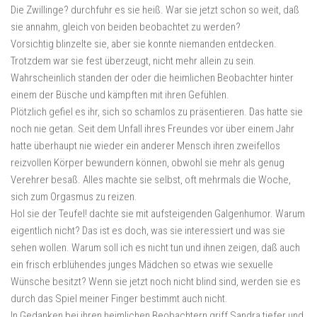
Die Zwillinge? durchfuhr es sie heiß. War sie jetzt schon so weit, daß
sie annahm, gleich von beiden beobachtet zu werden?
Vorsichtig blinzelte sie, aber sie konnte niemanden entdecken.
Trotzdem war sie fest überzeugt, nicht mehr allein zu sein.
Wahrscheinlich standen der oder die heimlichen Beobachter hinter
einem der Büsche und kämpften mit ihren Gefühlen.
Plötzlich gefiel es ihr, sich so schamlos zu präsentieren. Das hatte sie
noch nie getan. Seit dem Unfall ihres Freundes vor über einem Jahr
hatte überhaupt nie wieder ein anderer Mensch ihren zweifellos
reizvollen Körper bewundern können, obwohl sie mehr als genug
Verehrer besaß. Alles machte sie selbst, oft mehrmals die Woche,
sich zum Orgasmus zu reizen.
Hol sie der Teufel! dachte sie mit aufsteigenden Galgenhumor. Warum
eigentlich nicht? Das ist es doch, was sie interessiert und was sie
sehen wollen. Warum soll ich es nicht tun und ihnen zeigen, daß auch
ein frisch erblühendes junges Mädchen so etwas wie sexuelle
Wünsche besitzt? Wenn sie jetzt noch nicht blind sind, werden sie es
durch das Spiel meiner Finger bestimmt auch nicht.
In Gedanken bei ihren heimlichen Beobachtern griff Sandra tiefer und