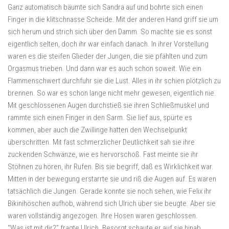
Ganz automatisch bäumte sich Sandra auf und bohrte sich einen
Finger in die klitschnasse Scheide. Mit der anderen Hand griff sie um
sich herum und strich sich über den Damm. So machte sie es sonst
eigentlich selten, doch ihr war einfach danach. In ihrer Vorstellung
waren es die steifen Glieder der Jungen, die sie pfählten und zum
Orgasmus trieben. Und dann war es auch schon soweit. Wie ein
Flammenschwert durchfuhr sie die Lust. Alles in ihr schien plötzlich zu
brennen. So war es schon lange nicht mehr gewesen, eigentlich nie.
Mit geschlossenen Augen durchstieß sie ihren Schließmuskel und
rammte sich einen Finger in den Sarm. Sie lief aus, spürte es
kommen, aber auch die Zwillinge hatten den Wechselpunkt
überschritten. Mit fast schmerzlicher Deutlichkeit sah sie ihre
zuckenden Schwänze, wie es hervorschoß. Fast meinte sie ihr
Stöhnen zu hören, ihr Rufen. Bis sie begriff, daß es Wirklichkeit war.
Mitten in der bewegung erstarrte sie und riß die Augen auf. Es waren
tatsächlich die Jungen. Gerade konnte sie noch sehen, wie Felix ihr
Bikinihöschen aufhob, während sich Ulrich über sie beugte. Aber sie
waren vollständig angezogen. Ihre Hosen waren geschlossen.
“Was ist mit dir?” fragte Ulrich. Besorgt schaute er auf sie hinab.