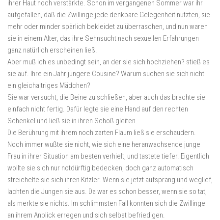
ihrer Haut noch verstärkte. Schon im vergangenen Sommer war ihr
aufgefallen, daß die Zwillinge jede denkbare Gelegenheit nutzten, sie
mehr oder minder spärlich bekleidet zu überraschen, und nun waren
sie in einem Alter, das ihre Sehnsucht nach sexuellen Erfahrungen
ganz natürlich erscheinen ließ.
Aber muß ich es unbedingt sein, an der sie sich hochziehen? stieß es
sie auf. Ihre ein Jahr jüngere Cousine? Warum suchen sie sich nicht
ein gleichaltriges Mädchen?
Sie war versucht, die Beine zu schließen, aber auch das brachte sie
einfach nicht fertig. Dafür legte sie eine Hand auf den rechten
Schenkel und ließ sie in ihren Schoß gleiten.
Die Berührung mit ihrem noch zarten Flaum ließ sie erschaudern.
Noch immer wußte sie nicht, wie sich eine heranwachsende junge
Frau in ihrer Situation am besten verhielt, und tastete tiefer. Eigentlich
wollte sie sich nur notdürftig bedecken, doch ganz automatisch
streichelte sie sich ihren Kitzler. Wenn sie jetzt aufsprang und weglief,
lachten die Jungen sie aus. Da war es schon besser, wenn sie so tat,
als merkte sie nichts. Im schlimmsten Fall konnten sich die Zwillinge
an ihrem Anblick erregen und sich selbst befriedigen.