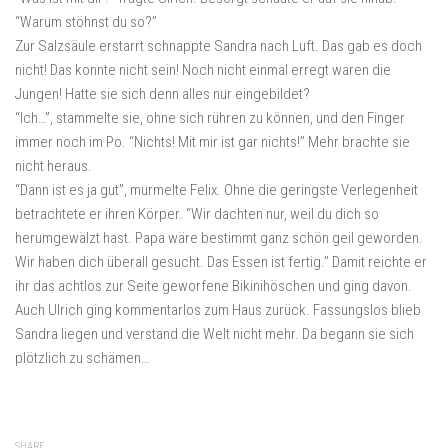
“Warum stöhnst du so?”
Zur Salzsäule erstarrt schnappte Sandra nach Luft. Das gab es doch
nicht! Das konnte nicht sein! Noch nicht einmal erregt waren die
Jungen! Hatte sie sich denn alles nur eingebildet?
“Ich…”, stammelte sie, ohne sich rühren zu können, und den Finger
immer noch im Po. “Nichts! Mit mir ist gar nichts!” Mehr brachte sie
nicht heraus.
“Dann ist es ja gut”, murmelte Felix. Ohne die geringste Verlegenheit
betrachtete er ihren Körper. “Wir dachten nur, weil du dich so
herumgewälzt hast. Papa wäre bestimmt ganz schön geil geworden.
Wir haben dich überall gesucht. Das Essen ist fertig.” Damit reichte er
ihr das achtlos zur Seite geworfene Bikinihöschen und ging davon.
Auch Ulrich ging kommentarlos zum Haus zurück. Fassungslos blieb
Sandra liegen und verstand die Welt nicht mehr. Da begann sie sich
plötzlich zu schämen…
SHARE