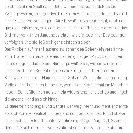
zeichnete ihren Spalt nach. Jetzt war sie fast sicher, daß es die
Zwillinge waren, die irgendwo hinter den Büschen standen und sie mit
ihren Blicken verschlangen. Ganz bewußt ließ sie sich Zeit, doch nun
gab es nichts mehr, das sie noch hielt. In ihrer Phantasie erschien das
Bild ihrer verklärten Jungengesichter, wie sie jede ihrer Bewegungen
verfolgten, und sie ließ sich ganz einfach treiben.
Das Prickeln auf ihrer Haut und zwischen den Schenkeln verstärkte
sich. Hoffentlich haben sie auch einen günstigen Platz, damit ihnen
nichts entgeht, dachte sie. Nur zu gut wußte sie, wie sie wirkte, mit
ihren geöffneten Schenkeln, den vor Erregung aufgerichteten
Brustwarzen und der Hand auf ihrer Scham. Wenn schon, dann richtig.
Vielleicht hilft es ihnen für später, wenn sie selbst einmal ein Mädchen
haben. Schließlich konnte sie nicht widerstehen und schob auch noch
die andere Hand an sich hinab.
Es dauerte nicht lange, und Sandra war weg. Mehr und mehr entfernte
sie sich von der Realität und bestand nur noch aus Lust. Plötzlich war
sie klitschnaß. Bilder tauchten vor ihrem geistigen Auge auf, Szenen,
denen sie sich normalerweise zutiefst schämen würde, die aber in