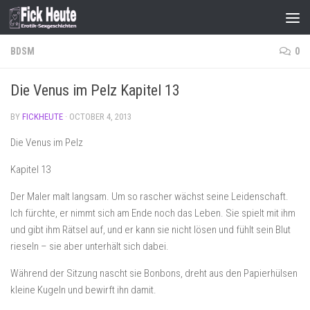
Skip to content
BDSM
0
Die Venus im Pelz Kapitel 13
BY
FICKHEUTE
·
OCTOBER 4, 2013
Die Venus im Pelz
Kapitel 13
Der Maler malt langsam. Um so rascher wächst seine Leidenschaft.
Ich fürchte, er nimmt sich am Ende noch das Leben. Sie spielt mit ihm
und gibt ihm Rätsel auf, und er kann sie nicht lösen und fühlt sein Blut
rieseln – sie aber unterhält sich dabei.
Während der Sitzung nascht sie Bonbons, dreht aus den Papierhülsen
kleine Kugeln und bewirft ihn damit.