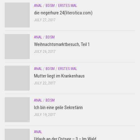
ANAL
/
BDSM
/
ERSTES MAL
die-negerhure 24(literotica.com)
JULY 27, 2017
ANAL
/
BDSM
Weihnachtsmarktbesuch, Teil 1
JULY 26, 2017
ANAL
/
BDSM
/
ERSTES MAL
Mutter liegt im Krankenhaus
JULY 22, 2017
ANAL
/
BDSM
Ich bin eine geile Sekretärin
JULY 19, 2017
ANAL
Urlaub an der Ostsee – 3 – Im Wald