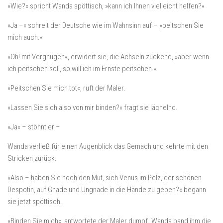
»Wie?« spricht Wanda spöttisch, »kann ich Ihnen vielleicht helfen?«
»Ja –« schreit der Deutsche wie im Wahnsinn auf – »peitschen Sie
mich auch.«
»Oh! mit Vergnügen«, erwidert sie, die Achseln zuckend, »aber wenn
ich peitschen soll, so will ich im Ernste peitschen.«
»Peitschen Sie mich tot«, ruft der Maler.
»Lassen Sie sich also von mir binden?« fragt sie lächelnd.
»Ja« – stöhnt er –
Wanda verließ für einen Augenblick das Gemach und kehrte mit den
Stricken zurück.
»Also – haben Sie noch den Mut, sich Venus im Pelz, der schönen
Despotin, auf Gnade und Ungnade in die Hände zu geben?« begann
sie jetzt spöttisch.
»Binden Sie mich«, antwortete der Maler dumpf. Wanda band ihm die