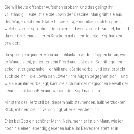
Sie will heute offenbar Aufsehen erobern, und das gelingt ihr
vollständig. Heute ist sie die Löwin der Cascine. Man grüßt sie aus
den Wagen; auf dem Pfade für die Fußgeher bilden sich Gruppen,
welche von ihr sprechen. Doch niemand wird von ihr beachtet, hie und
da der Gruß eines älteren Kavaliers mit einem leichten Kopfnicken
erwidert.
Da sprengt ein junger Mann auf schlankem wilden Rappen heran; wie
er Wanda sieht, pariert er sein Pferd und läßt es im Schritte gehen –
schon ist er ganz nahe – er hält und läßt sie vorbei, und jetzt erblickt
auch sie ihn – die Löwin den Löwen. Ihre Augen begegnen sich – und
wie sie an ihm vorbeijagt, kann sie sich von der magischen Gewalt der
seinen nicht losreißen und wendet den Kopf nach ihm.
Mir steht das Herz still bei diesem halb staunenden, halb verzückten
Blick, mit dem sie ihn verschlingt, aber er verdient ihn.
Er ist bei Gott ein schöner Mann. Nein, mehr, er ist ein Mann, wie ich
noch nie einen lebendig gesehen habe. Im Belvedere steht er in