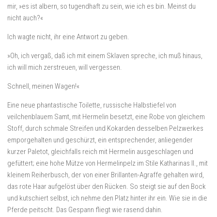
mir, »es ist albern, so tugendhaft zu sein, wie ich es bin. Meinst du
nicht auch?«
Ich wagte nicht, ihr eine Antwort zu geben.
»Oh, ich vergaß, daß ich mit einem Sklaven spreche, ich muß hinaus,
ich will mich zerstreuen, will vergessen.
Schnell, meinen Wagen!«
Eine neue phantastische Toilette, russische Halbstiefel von
veilchenblauem Samt, mit Hermelin besetzt, eine Robe von gleichem
Stoff, durch schmale Streifen und Kokarden desselben Pelzwerkes
emporgehalten und geschürzt, ein entsprechender, anliegender
kurzer Paletot, gleichfalls reich mit Hermelin ausgeschlagen und
gefüttert; eine hohe Mütze von Hermelinpelz im Stile Katharinas II., mit
kleinem Reiherbusch, der von einer Brillanten-Agraffe gehalten wird,
das rote Haar aufgelöst über den Rücken. So steigt sie auf den Bock
und kutschiert selbst, ich nehme den Platz hinter ihr ein. Wie sie in die
Pferde peitscht. Das Gespann fliegt wie rasend dahin.