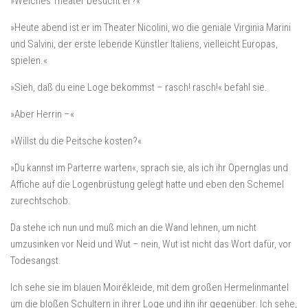
»Welches Theater besucht er?«
»Heute abend ist er im Theater Nicolini, wo die geniale Virginia Marini
und Salvini, der erste lebende Künstler Italiens, vielleicht Europas,
spielen.«
»Sieh, daß du eine Loge bekommst – rasch! rasch!« befahl sie.
»Aber Herrin –«
»Willst du die Peitsche kosten?«
»Du kannst im Parterre warten«, sprach sie, als ich ihr Opernglas und
Affiche auf die Logenbrüstung gelegt hatte und eben den Schemel
zurechtschob.
Da stehe ich nun und muß mich an die Wand lehnen, um nicht
umzusinken vor Neid und Wut – nein, Wut ist nicht das Wort dafür, vor
Todesangst.
Ich sehe sie im blauen Moirékleide, mit dem großen Hermelinmantel
um die bloßen Schultern in ihrer Loge und ihn ihr gegenüber. Ich sehe,