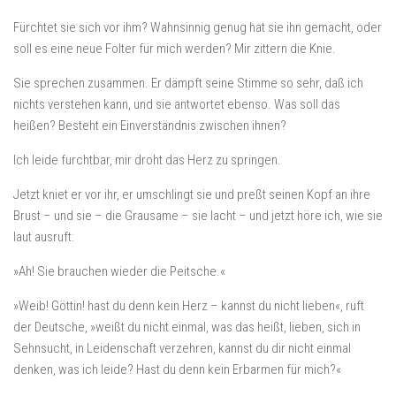
Fürchtet sie sich vor ihm? Wahnsinnig genug hat sie ihn gemacht, oder
soll es eine neue Folter für mich werden? Mir zittern die Knie.
Sie sprechen zusammen. Er dämpft seine Stimme so sehr, daß ich
nichts verstehen kann, und sie antwortet ebenso. Was soll das
heißen? Besteht ein Einverständnis zwischen ihnen?
Ich leide furchtbar, mir droht das Herz zu springen.
Jetzt kniet er vor ihr, er umschlingt sie und preßt seinen Kopf an ihre
Brust – und sie – die Grausame – sie lacht – und jetzt höre ich, wie sie
laut ausruft:
»Ah! Sie brauchen wieder die Peitsche.«
»Weib! Göttin! hast du denn kein Herz – kannst du nicht lieben«, ruft
der Deutsche, »weißt du nicht einmal, was das heißt, lieben, sich in
Sehnsucht, in Leidenschaft verzehren, kannst du dir nicht einmal
denken, was ich leide? Hast du denn kein Erbarmen für mich?«