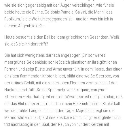
wie sie sich gegenseitig mit den Augen verschlingen, wie für sie
beide heute die Bühne, Goldonis Pamela, Salvini, die Marini, das
Publikum, ja die Welt untergegangen ist – und ich, was bin ich in
diesem Augenblicke? –
Heute besucht sie den Ball bei dem griechischen Gesandten. Weiß
sie, daß sie ihn dort trifft?
Sie hat sich wenigstens darnach angezogen. Ein schweres
meergrünes Seidenkleid schließt sich plastisch an ihre göttlichen
Formen und zeigt Büste und Arme unverhüllt; in dem Haare, das einen
einzigen flammenden Knoten bildet, blüht eine weiße Seerose, von
der grünes Schilf, mit einzelnen losen Flechten vermischt, auf den
Nacken herabfällt. Keine Spur mehr von Erregung, von jener
zitternden Fieberhaftigkeit in ihrem Wesen, sie ist ruhig, so ruhig, daß
mir das Blut dabei erstarrt, und ich mein Herz unter ihrem Blicke kalt
werden fühle. Langsam, mit müder träger Majestät, steigt sie die
Marmorstufen hinauf, läßt ihre kostbare Umhüllung herabgleiten und
tritt nachlässig in den Saal, den Rauch von hundert Kerzen mit