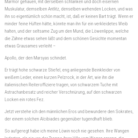
Marmor gehauen, mit derselben schlanken und doch eisernen
Muskulatur, demselben Antlitz, denselben wehenden Locken, und was
ihn so eigentümlich schön macht, ist, daß er keinen Bart trägt. Wenn er
minder feine Hüften hätte, könnte man ihn für ein verkleidetes Weib
halten, und der seltsame Zug um den Mund, die Löwenlippe, welche
die Zähne etwas sehen läßt und dem schönen Gesichte momentan
etwas Grausames verleiht –
Apollo, der den Marsyas schindet.
Er trägt hohe schwarze Stiefel, eng anliegende Beinkleider von
weißem Leder, einen kurzen Pelzrock, in der Art, wie ihn die
italienischen Reiteroffiziere tragen, von schwarzem Tuche mit
Astrachanbesatz und reicher Verschnürung, auf den schwarzen
Locken ein rotes Fez.
Jetzt verstehe ich den männlichen Eros und bewundere den Sokrates,
der einem solchen Alcibiades gegenüber tugendhaft blieb.
So aufgeregt habe ich meine Löwin noch nie gesehen. Ihre Wangen