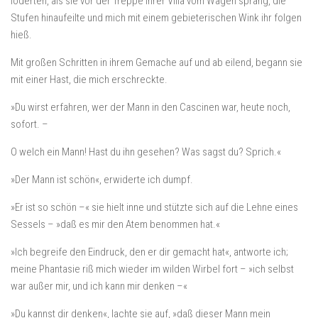
loderten, als sie vor der Treppe ihrer Villa vom Wagen sprang, die
Stufen hinaufeilte und mich mit einem gebieterischen Wink ihr folgen
hieß.
Mit großen Schritten in ihrem Gemache auf und ab eilend, begann sie
mit einer Hast, die mich erschreckte.
»Du wirst erfahren, wer der Mann in den Cascinen war, heute noch,
sofort. –
O welch ein Mann! Hast du ihn gesehen? Was sagst du? Sprich.«
»Der Mann ist schön«, erwiderte ich dumpf.
»Er ist so schön –« sie hielt inne und stützte sich auf die Lehne eines
Sessels – »daß es mir den Atem benommen hat.«
»Ich begreife den Eindruck, den er dir gemacht hat«, antworte ich;
meine Phantasie riß mich wieder im wilden Wirbel fort – »ich selbst
war außer mir, und ich kann mir denken –«
»Du kannst dir denken«, lachte sie auf, »daß dieser Mann mein