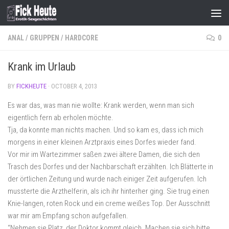
Skip to content
ANAL
/
GRUPPEN
/
HARDCORE
0
Krank im Urlaub
BY
FICKHEUTE
·
OCTOBER 4, 2013
Es war das, was man nie wollte: Krank werden, wenn man sich
eigentlich fern ab erholen möchte.
Tja, da konnte man nichts machen. Und so kam es, dass ich mich
morgens in einer kleinen Arztpraxis eines Dorfes wieder fand.
Vor mir im Wartezimmer saßen zwei ältere Damen, die sich den
Trasch des Dorfes und der Nachbarschaft erzählten. Ich Blätterte in
der örtlichen Zeitung und wurde nach einiger Zeit aufgerufen. Ich
mussterte die Arzthelferin, als ich ihr hinterher ging. Sie trug einen
Knie-langen, roten Rock und ein creme weißes Top. Der Ausschnitt
war mir am Empfang schon aufgefallen.
“Nehmen sie Platz, der Doktor kommt gleich. Machen sie sich bitte