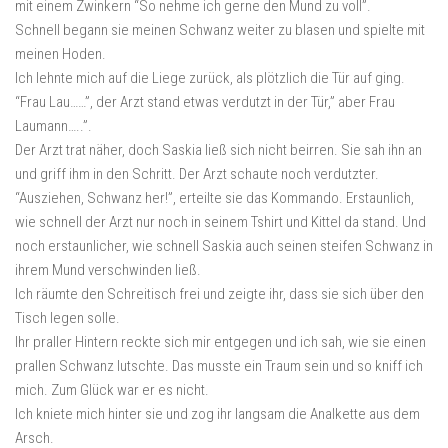
mit einem Zwinkern “So nehme ich gerne den Mund zu voll”.
Schnell begann sie meinen Schwanz weiter zu blasen und spielte mit
meinen Hoden.
Ich lehnte mich auf die Liege zurück, als plötzlich die Tür auf ging.
“Frau Lau……”, der Arzt stand etwas verdutzt in der Tür,” aber Frau
Laumann…..”.
Der Arzt trat näher, doch Saskia ließ sich nicht beirren. Sie sah ihn an
und griff ihm in den Schritt. Der Arzt schaute noch verdutzter.
“Ausziehen, Schwanz her!”, erteilte sie das Kommando. Erstaunlich,
wie schnell der Arzt nur noch in seinem Tshirt und Kittel da stand. Und
noch erstaunlicher, wie schnell Saskia auch seinen steifen Schwanz in
ihrem Mund verschwinden ließ.
Ich räumte den Schreitisch frei und zeigte ihr, dass sie sich über den
Tisch legen solle.
Ihr praller Hintern reckte sich mir entgegen und ich sah, wie sie einen
prallen Schwanz lutschte. Das musste ein Traum sein und so kniff ich
mich. Zum Glück war er es nicht.
Ich kniete mich hinter sie und zog ihr langsam die Analkette aus dem
Arsch.