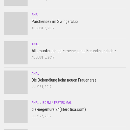
ANAL
Pärchensex im Swingerclub
AUGUST 6, 2017
ANAL
Altersunterschied – meine junge Freundin und ich –
AUGUST 5, 2017
ANAL
Die Behandlung beim neuen Frauenarzt
JULY 31, 2017
ANAL
/
BDSM
/
ERSTES MAL
die-negerhure 24(literotica.com)
JULY 27, 2017