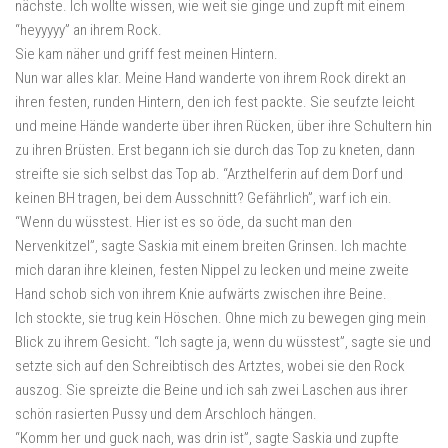
nächste. Ich wollte wissen, wie weit sie ginge und zupft mit einem
“heyyyyy” an ihrem Rock.
Sie kam näher und griff fest meinen Hintern.
Nun war alles klar. Meine Hand wanderte von ihrem Rock direkt an
ihren festen, runden Hintern, den ich fest packte. Sie seufzte leicht
und meine Hände wanderte über ihren Rücken, über ihre Schultern hin
zu ihren Brüsten. Erst begann ich sie durch das Top zu kneten, dann
streifte sie sich selbst das Top ab. “Arzthelferin auf dem Dorf und
keinen BH tragen, bei dem Ausschnitt? Gefährlich”, warf ich ein.
“Wenn du wüsstest. Hier ist es so öde, da sucht man den
Nervenkitzel”, sagte Saskia mit einem breiten Grinsen. Ich machte
mich daran ihre kleinen, festen Nippel zu lecken und meine zweite
Hand schob sich von ihrem Knie aufwärts zwischen ihre Beine.
Ich stockte, sie trug kein Höschen. Ohne mich zu bewegen ging mein
Blick zu ihrem Gesicht. “Ich sagte ja, wenn du wüsstest”, sagte sie und
setzte sich auf den Schreibtisch des Artztes, wobei sie den Rock
auszog. Sie spreizte die Beine und ich sah zwei Laschen aus ihrer
schön rasierten Pussy und dem Arschloch hängen.
“Komm her und guck nach, was drin ist”, sagte Saskia und zupfte