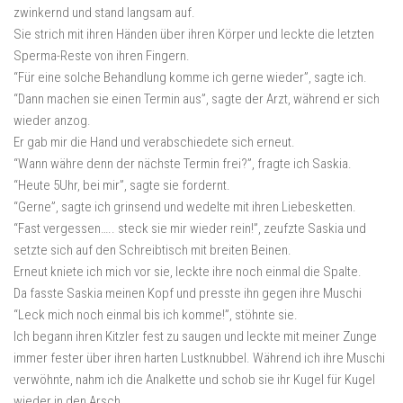
zwinkernd und stand langsam auf.
Sie strich mit ihren Händen über ihren Körper und leckte die letzten
Sperma-Reste von ihren Fingern.
“Für eine solche Behandlung komme ich gerne wieder”, sagte ich.
“Dann machen sie einen Termin aus”, sagte der Arzt, während er sich
wieder anzog.
Er gab mir die Hand und verabschiedete sich erneut.
“Wann währe denn der nächste Termin frei?”, fragte ich Saskia.
“Heute 5Uhr, bei mir”, sagte sie fordernt.
“Gerne”, sagte ich grinsend und wedelte mit ihren Liebesketten.
“Fast vergessen….. steck sie mir wieder rein!”, zeufzte Saskia und
setzte sich auf den Schreibtisch mit breiten Beinen.
Erneut kniete ich mich vor sie, leckte ihre noch einmal die Spalte.
Da fasste Saskia meinen Kopf und presste ihn gegen ihre Muschi
“Leck mich noch einmal bis ich komme!”, stöhnte sie.
Ich begann ihren Kitzler fest zu saugen und leckte mit meiner Zunge
immer fester über ihren harten Lustknubbel. Während ich ihre Muschi
verwöhnte, nahm ich die Analkette und schob sie ihr Kugel für Kugel
wieder in den Arsch.