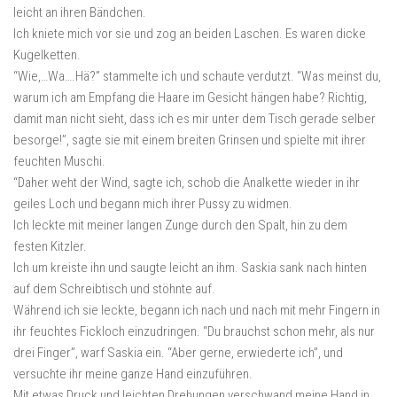
leicht an ihren Bändchen.
Ich kniete mich vor sie und zog an beiden Laschen. Es waren dicke
Kugelketten.
“Wie,…Wa….Hä?” stammelte ich und schaute verdutzt. “Was meinst du,
warum ich am Empfang die Haare im Gesicht hängen habe? Richtig,
damit man nicht sieht, dass ich es mir unter dem Tisch gerade selber
besorge!”, sagte sie mit einem breiten Grinsen und spielte mit ihrer
feuchten Muschi.
“Daher weht der Wind, sagte ich, schob die Analkette wieder in ihr
geiles Loch und begann mich ihrer Pussy zu widmen.
Ich leckte mit meiner langen Zunge durch den Spalt, hin zu dem
festen Kitzler.
Ich um kreiste ihn und saugte leicht an ihm. Saskia sank nach hinten
auf dem Schreibtisch und stöhnte auf.
Während ich sie leckte, begann ich nach und nach mit mehr Fingern in
ihr feuchtes Fickloch einzudringen. “Du brauchst schon mehr, als nur
drei Finger”, warf Saskia ein. “Aber gerne, erwiederte ich”, und
versuchte ihr meine ganze Hand einzuführen.
Mit etwas Druck und leichten Drehungen verschwand meine Hand in