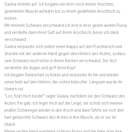
Saskia stöhnte auf. Ich begann von ihrer noch immer feuchten,
geweiteten Muschi aufwärts bis zu ihrem gedehnten Arschloch zu
lecken.
Mit meinem Schwanz verschwand ich erst in ihrer geilen weiten Pussy
und verdeilte dann ihren Saft auf ihrem Arschloch, bevor ich darin
verschwand.
Saskia verpasste sich selbst einen klapps auf den Prachtarsch und
drückte mit der anderen Hand gegen den Hintern des Arztes, sodass
sein Schwanz noch tiefer in ihrem Rachen verschwand. Der Arzt
verdrehte die Augen und griff ihren Kopf.
Ich begann Saskia hart zu ficken und verpasste ihr hin und wieder
einen hieb auf den Hintern, der schön klatschte. Langsam wurde ihr
Hintern rot.
“Los, fickt mich beide!” sagte Saskia, nachdem sie den Schwanz des
Arztes frei gab. Ich legte mich auf die Liege, sie schob sich meinen
prallen Schwengel wieder in den Arsch und dann führte sie sich den
hart gelutschte Schwanz des Arztes in ihre Muschi, als er vor ihr
Stand.
Meine rechte Hand wanderte richtung Pussy und die linke über ihre