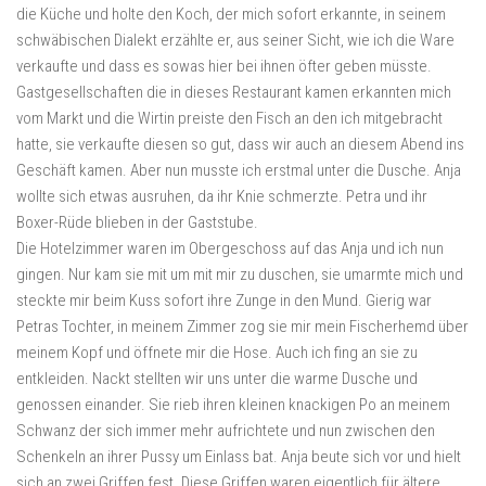
die Küche und holte den Koch, der mich sofort erkannte, in seinem
schwäbischen Dialekt erzählte er, aus seiner Sicht, wie ich die Ware
verkaufte und dass es sowas hier bei ihnen öfter geben müsste.
Gastgesellschaften die in dieses Restaurant kamen erkannten mich
vom Markt und die Wirtin preiste den Fisch an den ich mitgebracht
hatte, sie verkaufte diesen so gut, dass wir auch an diesem Abend ins
Geschäft kamen. Aber nun musste ich erstmal unter die Dusche. Anja
wollte sich etwas ausruhen, da ihr Knie schmerzte. Petra und ihr
Boxer-Rüde blieben in der Gaststube.
Die Hotelzimmer waren im Obergeschoss auf das Anja und ich nun
gingen. Nur kam sie mit um mit mir zu duschen, sie umarmte mich und
steckte mir beim Kuss sofort ihre Zunge in den Mund. Gierig war
Petras Tochter, in meinem Zimmer zog sie mir mein Fischerhemd über
meinem Kopf und öffnete mir die Hose. Auch ich fing an sie zu
entkleiden. Nackt stellten wir uns unter die warme Dusche und
genossen einander. Sie rieb ihren kleinen knackigen Po an meinem
Schwanz der sich immer mehr aufrichtete und nun zwischen den
Schenkeln an ihrer Pussy um Einlass bat. Anja beute sich vor und hielt
sich an zwei Griffen fest. Diese Griffen waren eigentlich für ältere