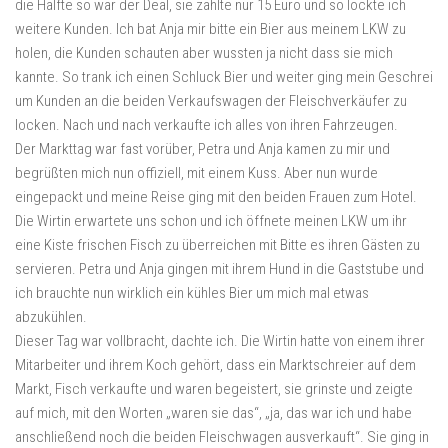
die Hälfte so war der Deal, sie zahlte nur 15 Euro und so lockte ich
weitere Kunden. Ich bat Anja mir bitte ein Bier aus meinem LKW zu
holen, die Kunden schauten aber wussten ja nicht dass sie mich
kannte. So trank ich einen Schluck Bier und weiter ging mein Geschrei
um Kunden an die beiden Verkaufswagen der Fleischverkäufer zu
locken. Nach und nach verkaufte ich alles von ihren Fahrzeugen.
Der Markttag war fast vorüber, Petra und Anja kamen zu mir und
begrüßten mich nun offiziell, mit einem Kuss. Aber nun wurde
eingepackt und meine Reise ging mit den beiden Frauen zum Hotel.
Die Wirtin erwartete uns schon und ich öffnete meinen LKW um ihr
eine Kiste frischen Fisch zu überreichen mit Bitte es ihren Gästen zu
servieren. Petra und Anja gingen mit ihrem Hund in die Gaststube und
ich brauchte nun wirklich ein kühles Bier um mich mal etwas
abzukühlen.
Dieser Tag war vollbracht, dachte ich. Die Wirtin hatte von einem ihrer
Mitarbeiter und ihrem Koch gehört, dass ein Marktschreier auf dem
Markt, Fisch verkaufte und waren begeistert, sie grinste und zeigte
auf mich, mit den Worten „waren sie das“, „ja, das war ich und habe
anschließend noch die beiden Fleischwagen ausverkauft“. Sie ging in