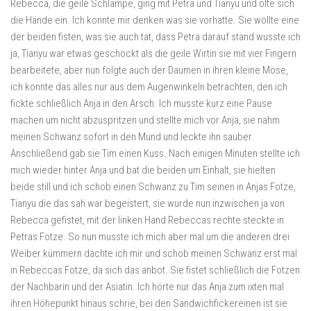
Rebecca, die geile Schlampe, ging mit Petra und Tianyu und ölte sich
die Hände ein. Ich konnte mir denken was sie vorhatte. Sie wollte eine
der beiden fisten, was sie auch tat, dass Petra darauf stand wusste ich
ja, Tianyu war etwas geschockt als die geile Wirtin sie mit vier Fingern
bearbeitete, aber nun folgte auch der Daumen in ihren kleine Möse,
ich konnte das alles nur aus dem Augenwinkeln betrachten, den ich
fickte schließlich Anja in den Arsch. Ich musste kurz eine Pause
machen um nicht abzuspritzen und stellte mich vor Anja, sie nahm
meinen Schwanz sofort in den Mund und leckte ihn sauber.
Anschließend gab sie Tim einen Kuss. Nach einigen Minuten stellte ich
mich wieder hinter Anja und bat die beiden um Einhalt, sie hielten
beide still und ich schob einen Schwanz zu Tim seinen in Anjas Fotze,
Tianyu die das sah war begeistert, sie wurde nun inzwischen ja von
Rebecca gefistet, mit der linken Hand Rebeccas rechte steckte in
Petras Fotze. So nun musste ich mich aber mal um die anderen drei
Weiber kümmern dachte ich mir und schob meinen Schwanz erst mal
in Rebeccas Fotze, da sich das anbot. Sie fistet schließlich die Fotzen
der Nachbarin und der Asiatin. Ich hörte nur das Anja zum ixten mal
ihren Höhepunkt hinaus schrie, bei den Sandwichfickereinen ist sie