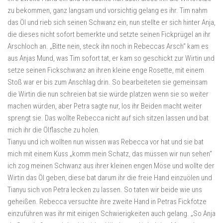
zu bekommen, ganz langsam und vorsichtig gelang es ihr. Tim nahm
das Öl und rieb sich seinen Schwanz ein, nun stellte er sich hinter Anja,
die dieses nicht sofort bemerkte und setzte seinen Fickprügel an ihr
Arschloch an. „Bitte nein, steck ihn noch in Rebeccas Arsch“ kam es
aus Anjas Mund, was Tim sofort tat, er kam so geschickt zur Wirtin und
setze seinen Fickschwanz an ihren kleine enge Rosette, mit einem
Stoß war er bis zum Anschlag drin. So bearbeiteten sie gemeinsam
die Wirtin die nun schreien bat sie würde platzen wenn sie so weiter
machen würden, aber Petra sagte nur, los ihr Beiden macht weiter
sprengt sie. Das wollte Rebecca nicht auf sich sitzen lassen und bat
mich ihr die Ölflasche zu holen.
Tianyu und ich wollten nun wissen was Rebecca vor hat und sie bat
mich mit einem Kuss „komm mein Schatz, das müssen wir nun sehen“
ich zog meinen Schwanz aus ihrer kleinen engen Möse und wollte der
Wirtin das Öl geben, diese bat darum ihr die freie Hand einzuölen und
Tianyu sich von Petra lecken zu lassen. So taten wir beide wie uns
geheißen. Rebecca versuchte ihre zweite Hand in Petras Fickfotze
einzuführen was ihr mit einigen Schwierigkeiten auch gelang. „So Anja