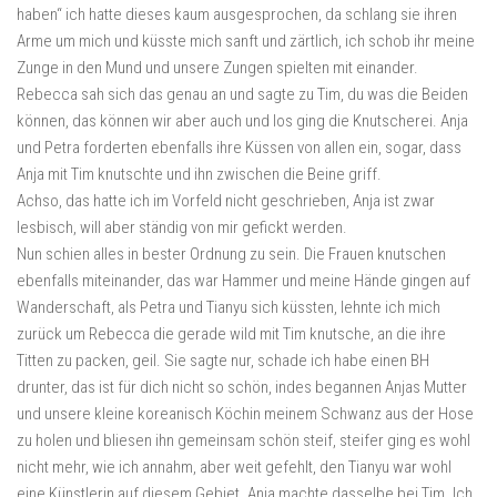
haben“ ich hatte dieses kaum ausgesprochen, da schlang sie ihren
Arme um mich und küsste mich sanft und zärtlich, ich schob ihr meine
Zunge in den Mund und unsere Zungen spielten mit einander.
Rebecca sah sich das genau an und sagte zu Tim, du was die Beiden
können, das können wir aber auch und los ging die Knutscherei. Anja
und Petra forderten ebenfalls ihre Küssen von allen ein, sogar, dass
Anja mit Tim knutschte und ihn zwischen die Beine griff.
Achso, das hatte ich im Vorfeld nicht geschrieben, Anja ist zwar
lesbisch, will aber ständig von mir gefickt werden.
Nun schien alles in bester Ordnung zu sein. Die Frauen knutschen
ebenfalls miteinander, das war Hammer und meine Hände gingen auf
Wanderschaft, als Petra und Tianyu sich küssten, lehnte ich mich
zurück um Rebecca die gerade wild mit Tim knutsche, an die ihre
Titten zu packen, geil. Sie sagte nur, schade ich habe einen BH
drunter, das ist für dich nicht so schön, indes begannen Anjas Mutter
und unsere kleine koreanisch Köchin meinem Schwanz aus der Hose
zu holen und bliesen ihn gemeinsam schön steif, steifer ging es wohl
nicht mehr, wie ich annahm, aber weit gefehlt, den Tianyu war wohl
eine Künstlerin auf diesem Gebiet. Anja machte dasselbe bei Tim. Ich