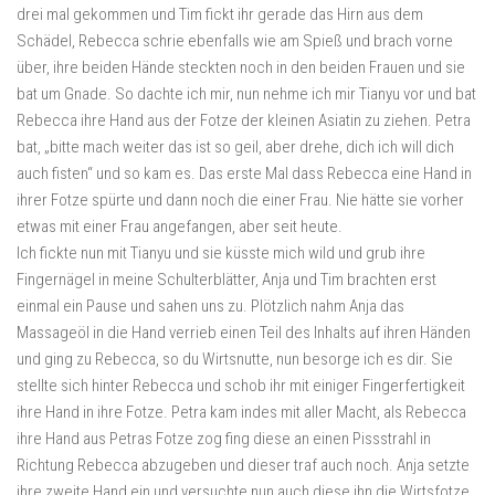
drei mal gekommen und Tim fickt ihr gerade das Hirn aus dem
Schädel, Rebecca schrie ebenfalls wie am Spieß und brach vorne
über, ihre beiden Hände steckten noch in den beiden Frauen und sie
bat um Gnade. So dachte ich mir, nun nehme ich mir Tianyu vor und bat
Rebecca ihre Hand aus der Fotze der kleinen Asiatin zu ziehen. Petra
bat, „bitte mach weiter das ist so geil, aber drehe, dich ich will dich
auch fisten“ und so kam es. Das erste Mal dass Rebecca eine Hand in
ihrer Fotze spürte und dann noch die einer Frau. Nie hätte sie vorher
etwas mit einer Frau angefangen, aber seit heute.
Ich fickte nun mit Tianyu und sie küsste mich wild und grub ihre
Fingernägel in meine Schulterblätter, Anja und Tim brachten erst
einmal ein Pause und sahen uns zu. Plötzlich nahm Anja das
Massageöl in die Hand verrieb einen Teil des Inhalts auf ihren Händen
und ging zu Rebecca, so du Wirtsnutte, nun besorge ich es dir. Sie
stellte sich hinter Rebecca und schob ihr mit einiger Fingerfertigkeit
ihre Hand in ihre Fotze. Petra kam indes mit aller Macht, als Rebecca
ihre Hand aus Petras Fotze zog fing diese an einen Pissstrahl in
Richtung Rebecca abzugeben und dieser traf auch noch. Anja setzte
ihre zweite Hand ein und versuchte nun auch diese ihn die Wirtsfotze