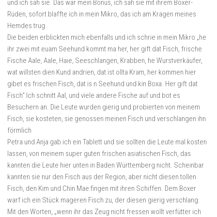
und ich sah sie. Das war mein Bonus, ich sah sie mit ihrem Boxer-
Rüden, sofort blaffte ich in mein Mikro, das ich am Kragen meines
Hemdes trug.
Die beiden erblickten mich ebenfalls und ich schrie in mein Mikro „he
ihr zwei mit euam Seehund kommt ma her, her gift dat Fisch, frische
Fische Aale, Aale, Haie, Seeschlangen, Krabben, he Wurstverkäufer,
wat willsten dien Kund andrien, dat ist ollta Kram, her kommen hier
gibet es frischen Fisch, dat is n Seehund und kin Boxa. Her gift dat
Fisch“ Ich schnitt Aal, und viele andere Fische auf und bot es
Besuchern an. Die Leute wurden gierig und probierten von meinem
Fisch, sie kosteten, sie genossen meinen Fisch und verschlangen ihn
förmlich
Petra und Anja gab ich ein Tablett und sie sollten die Leute mal kosten
lassen, von meinem super guten frischen asiatischen Fisch, das
kannten die Leute hier unten in Baden Württemberg nicht. Scheinbar
kannten sie nur den Fisch aus der Region, aber nicht diesen tollen
Fisch, den Kim und Chin Mae fingen mit ihren Schiffen. Dem Boxer
warf ich ein Stück mageren Fisch zu, der diesen gierig verschlang.
Mit den Worten, „wenn ihr das Zeug nicht fressen wollt verfütter ich