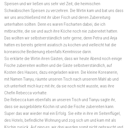
Speisen und wir ließen uns sehr viel Zeit, die heimischen
Schwäbischen Speisen zu verzehren. Die Wirtin kam und bat uns dass
wir uns anschließend mit ihr über Fisch und deren Zubereitung
unterhalten sollten. Denn es waren Fischarten dabei, die ich
mitbrachte, die sie und auch ihre Köche noch nie zubereitet hatten.
Das wollten wir selbstverständlich sehr gerne, denn Petra und Anja
hatten es bereits gelernt asiatisch zu kochen und vielleicht hat die
koreanische Bedienung ebenfalls Kenntnisse darin.
So erklärte die Wirtin ihren Gästen, dass wir heute Abend noch einige
Fische zubereiten wollten und die Gäste selbstverständlich, auf
Kosten des Hauses, dazu eingeladen wären. Die kleine Koreanerin,
mit Namen Tianyu, räumte unseren Tisch nach unserem Mahl ab und
ich unterhielt mich kurz mit ihr, da sie noch nicht wusste, was ihre
Chefin Rebecca vorhatte.
Die Rebecca kam ebenfalls an unseren Tisch und Tianyu sagte ihr,
dass sie ausgebildete Köchin ist und die Fische zubereiten kann.
Super das war wieder mal ein Erfolg. Sie eilte in ihre im Seitenflügel,
des Hotels, befindliche Wohnung und zog sich um und kam mit als
Köchin zurück. Auf ging es, wir drei wurden somit nicht gebraucht und