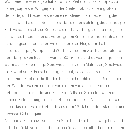
Wochenende wieder, so haben wir viel Zeit dort unseren Spaß zu
haben, sagte sie. Wir gingen in den Seitentrakt zu einem großen
Gemälde, dort bediente sie von einer kleinen Fernbedienung, die
aussah wie die eines Schlüssels, den sie bei sich trug, dieses riesige
Bild. Es schob sich zur Seite und eine Tür verbarg sich dahinter, durch
ein weites bedienen eines verborgenen Knopfes öffnete sich diese
ganz langsam. Dort sahen wir einen breiten Flur, der mit alten
Ritterrüstungen, Wappen und Waffen versehen war. Nun betraten wir
dort den großen Raum, er war ca. 80 m² groß und es war angenehm
warm darin. Eine riesige Spielwiese aus vielen Matratzen, Spielwiesen
für Erwachsene. Ein schummriges Licht, das aussah wie eine
brennende Fackel erhellte den Raum mehr schlecht als Recht, aber an
den Wänden waren mehrere von diesen Fackeln zu sehen und
Rebecca schaltete die anderen ebenfalls an. So hatten wir eine
schöne Beleuchtung nicht zu hell nicht zu dunkel. Nun erfuhren wir
auch, das dieses alte Gebäude aus dem 13. Jahrhundert stammte und
gewisse Geheimgänge hat.
Anja packte Tim unwirsch in den Schritt und sagte, ich will jetzt von dir
sofort gefickt werden und du Joona fickst mich bitte dabei in meinen