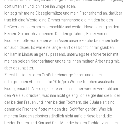
dort unten an und ich habe ihn umgeladen.
Ich zog mir meine Elbseglermütze und mein Fischerhemd an, darüber
trug ich eine Weste, eine Zimmermannshose die mit den beiden
Reißverschlüssen am Hosenschlitz und weiten Hosenschlag an den
Beinen. So bin ich zu meinem Kunden gefahren, Bilder von der
Fischereiflotte von denen wir in Asien unsere Fische beziehen hatte
ich auch dabei. Es war eine lange Fahrt das könnt ihr mir glauben.
Ich kam in Lindau an genau passend, unterwegs telefonierte ich mit
meinen beiden Nachbarinnen und teilte ihnen meinen Arbeitstag mit,
aber dazu später.
Zuerst bin ich zu dem Großabnehmer gefahren und einen
erfolgreichen Abschluss für 20 to/pro Woche frischen asiatischen
Fisch gemacht. Allerdings hatte er mich immer wieder versucht um
den Preis zu drücken, was ihm nicht gelang, ich zeigte ihm die Bilder
der beiden Frauen und ihren beiden Töchtern, die 5 Jahre alt sind,
denen die Fischereiflotte mit den drei Schiffen gehört. Was ich
meinem Kunden selbstverständlich nicht auf die Nase band, die
beiden Frauen sind Kim und Chin Mae die beiden Töchter von ihnen