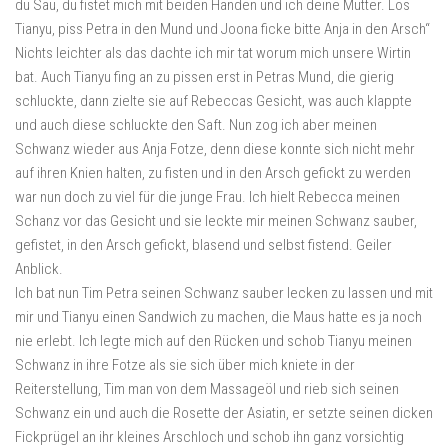
du Sau, du fistet mich mit beiden Händen und ich deine Mutter. Los
Tianyu, piss Petra in den Mund und Joona ficke bitte Anja in den Arsch“
Nichts leichter als das dachte ich mir tat worum mich unsere Wirtin
bat. Auch Tianyu fing an zu pissen erst in Petras Mund, die gierig
schluckte, dann zielte sie auf Rebeccas Gesicht, was auch klappte
und auch diese schluckte den Saft. Nun zog ich aber meinen
Schwanz wieder aus Anja Fotze, denn diese konnte sich nicht mehr
auf ihren Knien halten, zu fisten und in den Arsch gefickt zu werden
war nun doch zu viel für die junge Frau. Ich hielt Rebecca meinen
Schanz vor das Gesicht und sie leckte mir meinen Schwanz sauber,
gefistet, in den Arsch gefickt, blasend und selbst fistend. Geiler
Anblick.
Ich bat nun Tim Petra seinen Schwanz sauber lecken zu lassen und mit
mir und Tianyu einen Sandwich zu machen, die Maus hatte es ja noch
nie erlebt. Ich legte mich auf den Rücken und schob Tianyu meinen
Schwanz in ihre Fotze als sie sich über mich kniete in der
Reiterstellung, Tim man von dem Massageöl und rieb sich seinen
Schwanz ein und auch die Rosette der Asiatin, er setzte seinen dicken
Fickprügel an ihr kleines Arschloch und schob ihn ganz vorsichtig