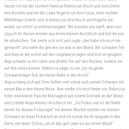
fasste ich mit der rechten Hand an Rebeccas Arsch und streichelte
ihre Rosette und mit der Linke fingerte ich ihre Fotze, mein rechter
Mittelfinger bohrte sich in Rebeccas Arschloch und fingerte sie,
wobei sie sofort zu stöhnen begann. Wir küssten uns sanft, aber nun
zog ich ihr diesen wieder aus ihrem kleinen Arschloch und ließ ihn von
ihr ablutschen. Sie zierte sich erst und sagte „das habe ich noch nie
gemacht“ und nahm ihn geil wie sie war in den Mund. Wir schauten Tim
und Anja an die schon auf der Liegewiese lagen und sich vergnügten,
Anja schaute zu mir rüber und drehte Tim auf den Rücken, sodass sie
auf ihm reiten konnte. Rebecca sagte zu mir „los du geiler
Schwanzträger fick die kleine Nutte in den Arsch“.
Anja schlang sich auf Tims Hüften und schob sich seinen Schwanz mit
einem Mal in ihre kleine Möse. Nun stellte ich mich hinter sie, Rebecca
holte eine kleine Flasche Massageöl aus einem Schrank an der Wand
und cremte Anjas kleines Arschloch ein. „So Ficker nun ist die Nutte
bereit für deinen Fickprügel“ mit diesen Worten setzten sie meinen
Schwanz an Anjas Fickarsch an und ich schob ihn ihr langsam in den
Darm, ein lauter Schrei „oh ist das geil „kam es aus ihrem Mund“.