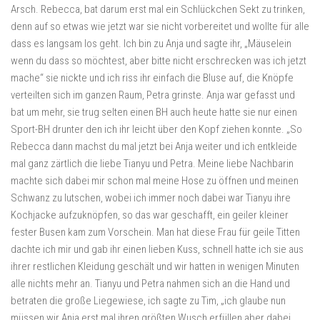
Arsch. Rebecca, bat darum erst mal ein Schlückchen Sekt zu trinken,
denn auf so etwas wie jetzt war sie nicht vorbereitet und wollte für alle
dass es langsam los geht. Ich bin zu Anja und sagte ihr, „Mäuselein
wenn du dass so möchtest, aber bitte nicht erschrecken was ich jetzt
mache“ sie nickte und ich riss ihr einfach die Bluse auf, die Knöpfe
verteilten sich im ganzen Raum, Petra grinste. Anja war gefasst und
bat um mehr, sie trug selten einen BH auch heute hatte sie nur einen
Sport-BH drunter den ich ihr leicht über den Kopf ziehen konnte. „So
Rebecca dann machst du mal jetzt bei Anja weiter und ich entkleide
mal ganz zärtlich die liebe Tianyu und Petra. Meine liebe Nachbarin
machte sich dabei mir schon mal meine Hose zu öffnen und meinen
Schwanz zu lutschen, wobei ich immer noch dabei war Tianyu ihre
Kochjacke aufzuknöpfen, so das war geschafft, ein geiler kleiner
fester Busen kam zum Vorschein. Man hat diese Frau für geile Titten
dachte ich mir und gab ihr einen lieben Kuss, schnell hatte ich sie aus
ihrer restlichen Kleidung geschält und wir hatten in wenigen Minuten
alle nichts mehr an. Tianyu und Petra nahmen sich an die Hand und
betraten die große Liegewiese, ich sagte zu Tim, „ich glaube nun
müssen wir Anja erst mal ihren größten Wusch erfüllen aber dabei