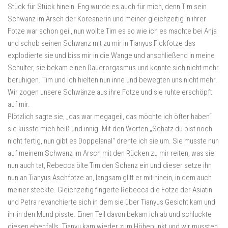
Stück für Stück hinein. Eng wurde es auch für mich, denn Tim sein
Schwanz im Arsch der Koreanerin und meiner gleichzeitig in ihrer
Fotze war schon geil, nun wollte Tim es so wie ich es machte bei Anja
und schob seinen Schwanz mit zu mir in Tianyus Fickfotze das
explodierte sie und biss mir in die Wange und anschließend in meine
Schulter, sie bekam einen Dauerorgasmus und konnte sich nicht mehr
beruhigen. Tim und ich hielten nun inne und bewegten uns nicht mehr.
Wir zogen unsere Schwänze aus ihre Fotze und sie ruhte erschöpft
auf mir.
Plötzlich sagte sie, „das war megageil, das möchte ich öfter haben“
sie küsste mich heiß und innig. Mit den Worten „Schatz du bist noch
nicht fertig, nun gibt es Doppelanal“ drehte ich sie um. Sie musste nun
auf meinem Schwanz im Arsch mit den Rücken zu mir reiten, was sie
nun auch tat, Rebecca ölte Tim den Schanz ein und dieser setze ihn
nun an Tianyus Aschfotze an, langsam glitt er mit hinein, in dem auch
meiner steckte. Gleichzeitig fingerte Rebecca die Fotze der Asiatin
und Petra revanchierte sich in dem sie über Tianyus Gesicht kam und
ihr in den Mund pisste. Einen Teil davon bekam ich ab und schluckte
diesen ebenfalls. Tianyu kam wieder zum Höhepunkt und wir mussten