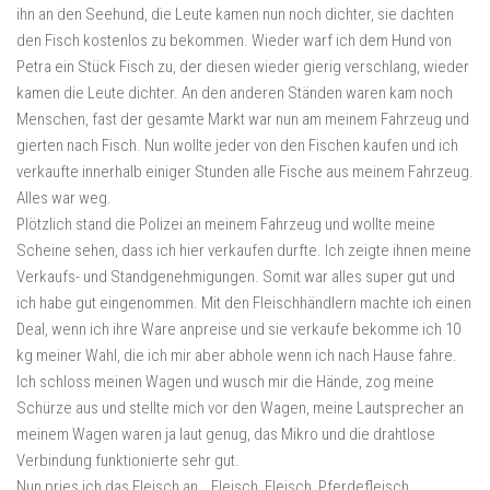
ihn an den Seehund, die Leute kamen nun noch dichter, sie dachten
den Fisch kostenlos zu bekommen. Wieder warf ich dem Hund von
Petra ein Stück Fisch zu, der diesen wieder gierig verschlang, wieder
kamen die Leute dichter. An den anderen Ständen waren kam noch
Menschen, fast der gesamte Markt war nun am meinem Fahrzeug und
gierten nach Fisch. Nun wollte jeder von den Fischen kaufen und ich
verkaufte innerhalb einiger Stunden alle Fische aus meinem Fahrzeug.
Alles war weg.
Plötzlich stand die Polizei an meinem Fahrzeug und wollte meine
Scheine sehen, dass ich hier verkaufen durfte. Ich zeigte ihnen meine
Verkaufs- und Standgenehmigungen. Somit war alles super gut und
ich habe gut eingenommen. Mit den Fleischhändlern machte ich einen
Deal, wenn ich ihre Ware anpreise und sie verkaufe bekomme ich 10
kg meiner Wahl, die ich mir aber abhole wenn ich nach Hause fahre.
Ich schloss meinen Wagen und wusch mir die Hände, zog meine
Schürze aus und stellte mich vor den Wagen, meine Lautsprecher an
meinem Wagen waren ja laut genug, das Mikro und die drahtlose
Verbindung funktionierte sehr gut.
Nun pries ich das Fleisch an. „Fleisch, Fleisch, Pferdefleisch,