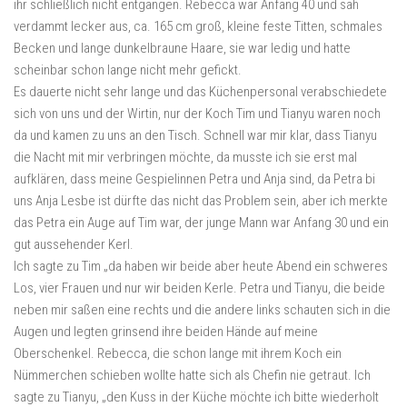
ihr schließlich nicht entgangen. Rebecca war Anfang 40 und sah
verdammt lecker aus, ca. 165 cm groß, kleine feste Titten, schmales
Becken und lange dunkelbraune Haare, sie war ledig und hatte
scheinbar schon lange nicht mehr gefickt.
Es dauerte nicht sehr lange und das Küchenpersonal verabschiedete
sich von uns und der Wirtin, nur der Koch Tim und Tianyu waren noch
da und kamen zu uns an den Tisch. Schnell war mir klar, dass Tianyu
die Nacht mit mir verbringen möchte, da musste ich sie erst mal
aufklären, dass meine Gespielinnen Petra und Anja sind, da Petra bi
uns Anja Lesbe ist dürfte das nicht das Problem sein, aber ich merkte
das Petra ein Auge auf Tim war, der junge Mann war Anfang 30 und ein
gut aussehender Kerl.
Ich sagte zu Tim „da haben wir beide aber heute Abend ein schweres
Los, vier Frauen und nur wir beiden Kerle. Petra und Tianyu, die beide
neben mir saßen eine rechts und die andere links schauten sich in die
Augen und legten grinsend ihre beiden Hände auf meine
Oberschenkel. Rebecca, die schon lange mit ihrem Koch ein
Nümmerchen schieben wollte hatte sich als Chefin nie getraut. Ich
sagte zu Tianyu, „den Kuss in der Küche möchte ich bitte wiederholt