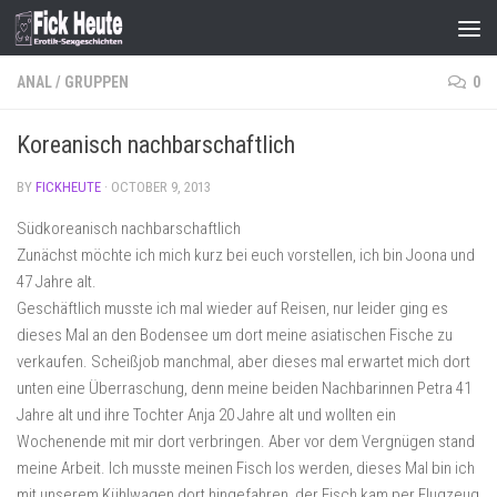
Skip to content
ANAL
/
GRUPPEN
0
Koreanisch nachbarschaftlich
BY
FICKHEUTE
·
OCTOBER 9, 2013
Südkoreanisch nachbarschaftlich
Zunächst möchte ich mich kurz bei euch vorstellen, ich bin Joona und
47 Jahre alt.
Geschäftlich musste ich mal wieder auf Reisen, nur leider ging es
dieses Mal an den Bodensee um dort meine asiatischen Fische zu
verkaufen. Scheißjob manchmal, aber dieses mal erwartet mich dort
unten eine Überraschung, denn meine beiden Nachbarinnen Petra 41
Jahre alt und ihre Tochter Anja 20 Jahre alt und wollten ein
Wochenende mit mir dort verbringen. Aber vor dem Vergnügen stand
meine Arbeit. Ich musste meinen Fisch los werden, dieses Mal bin ich
mit unserem Kühlwagen dort hingefahren, der Fisch kam per Flugzeug