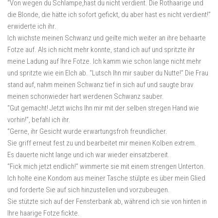
“Von wegen du Schlampe,hast du nicht verdient. Die Rothaarige und
die Blonde, die hätte ich sofort gefickt, du aber hast es nicht verdient!”
erwiderte ich ihr.
Ich wichste meinen Schwanz und geilte mich weiter an ihre behaarte
Fotze auf. Als ich nicht mehr konnte, stand ich auf und spritzte ihr
meine Ladung auf Ihre Fotze. Ich kamm wie schon lange nicht mehr
und spritzte wie ein Elch ab. “Lutsch Ihn mir sauber du Nutte!” Die Frau
stand auf, nahm meinen Schwanz tief in sich auf und saugte brav
meinen schonwieder hart werdenen Schwanz sauber.
“Gut gemacht! Jetzt wichs Ihn mir mit der selben stregen Hand wie
vorhin!”, befahl ich ihr.
“Gerne, ihr Gesicht wurde erwartungsfroh freundlicher.
Sie griff erneut fest zu und bearbeitet mir meinen Kolben extrem.
Es dauerte nicht lange und ich war wieder einsatzbereit.
“Fick mich jetzt endlich!” wimmerte sie mit einem strengen Unterton.
Ich holte eine Kondom aus meiner Tasche stülpte es über mein Glied
und forderte Sie auf sich hinzustellen und vorzubeugen.
Sie stützte sich auf der Fensterbank ab, während ich sie von hinten in
Ihre haarige Fotze fickte.