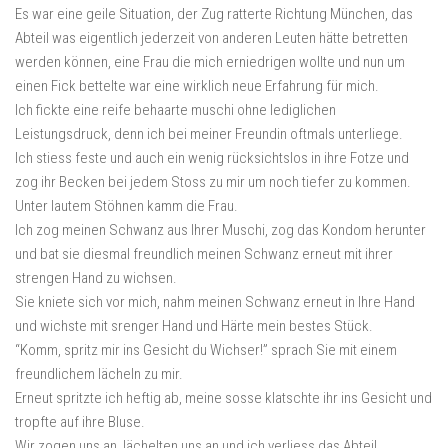
Es war eine geile Situation, der Zug ratterte Richtung München, das
Abteil was eigentlich jederzeit von anderen Leuten hätte betretten
werden können, eine Frau die mich erniedrigen wollte und nun um
einen Fick bettelte war eine wirklich neue Erfahrung für mich.
Ich fickte eine reife behaarte muschi ohne lediglichen
Leistungsdruck, denn ich bei meiner Freundin oftmals unterliege.
Ich stiess feste und auch ein wenig rücksichtslos in ihre Fotze und
zog ihr Becken bei jedem Stoss zu mir um noch tiefer zu kommen.
Unter lautem Stöhnen kamm die Frau.
Ich zog meinen Schwanz aus Ihrer Muschi, zog das Kondom herunter
und bat sie diesmal freundlich meinen Schwanz erneut mit ihrer
strengen Hand zu wichsen.
Sie kniete sich vor mich, nahm meinen Schwanz erneut in Ihre Hand
und wichste mit srenger Hand und Härte mein bestes Stück.
“Komm, spritz mir ins Gesicht du Wichser!” sprach Sie mit einem
freundlichem lächeln zu mir.
Erneut spritzte ich heftig ab, meine sosse klatschte ihr ins Gesicht und
tropfte auf ihre Bluse.
Wir zogen uns an, lächelten uns an und ich verliess das Abteil.