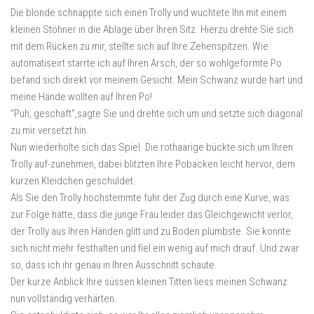
Die blonde schnappte sich einen Trolly und wuchtete Ihn mit einem
kleinen Stöhner in die Ablage über Ihren Sitz. Hierzu drehte Sie sich
mit dem Rücken zu mir, stellte sich auf Ihre Zehenspitzen. Wie
automatiseirt starrte ich auf Ihren Arsch, der so wohlgeformte Po
befand sich direkt vor meinem Gesicht. Mein Schwanz wurde hart und
meine Hände wollten auf Ihren Po!
“Puh, geschaft”,sagte Sie und drehte sich um und setzte sich diagonal
zu mir versetzt hin.
Nun wiederholte sich das Spiel. Die rothaarige bückte sich um Ihren
Trolly auf-zunehmen, dabei blitzten Ihre Pobacken leicht hervor, dem
kurzen Kleidchen geschuldet.
Als Sie den Trolly hochstemmte fuhr der Zug durch eine Kurve, was
zur Folge hatte, dass die junge Frau leider das Gleichgewicht verlor,
der Trolly aus Ihren Händen glitt und zu Boden plumbste. Sie konnte
sich nicht mehr festhalten und fiel ein wenig auf mich drauf. Und zwar
so, dass ich ihr genau in Ihren Ausschnitt schaute.
Der kurze Anblick Ihre süssen kleinen Titten liess meinen Schwanz
nun vollständig verhärten.