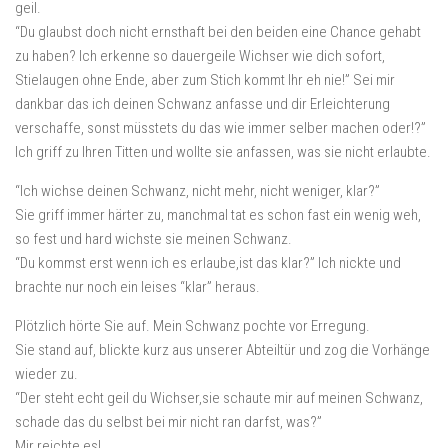
geil.
“Du glaubst doch nicht ernsthaft bei den beiden eine Chance gehabt
zu haben? Ich erkenne so dauergeile Wichser wie dich sofort,
Stielaugen ohne Ende, aber zum Stich kommt Ihr eh nie!” Sei mir
dankbar das ich deinen Schwanz anfasse und dir Erleichterung
verschaffe, sonst müsstets du das wie immer selber machen oder!?”
Ich griff zu Ihren Titten und wollte sie anfassen, was sie nicht erlaubte.
“Ich wichse deinen Schwanz, nicht mehr, nicht weniger, klar?”
Sie griff immer härter zu, manchmal tat es schon fast ein wenig weh,
so fest und hard wichste sie meinen Schwanz.
“Du kommst erst wenn ich es erlaube,ist das klar?” Ich nickte und
brachte nur noch ein leises “klar” heraus.
Plötzlich hörte Sie auf. Mein Schwanz pochte vor Erregung.
Sie stand auf, blickte kurz aus unserer Abteiltür und zog die Vorhänge
wieder zu.
“Der steht echt geil du Wichser,sie schaute mir auf meinen Schwanz,
schade das du selbst bei mir nicht ran darfst, was?”
Mir reichte es!