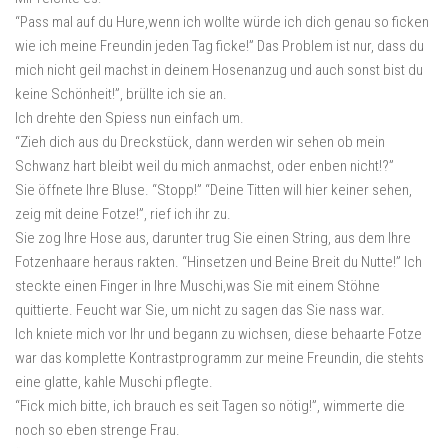
“Pass mal auf du Hure,wenn ich wollte würde ich dich genau so ficken
wie ich meine Freundin jeden Tag ficke!” Das Problem ist nur, dass du
mich nicht geil machst in deinem Hosenanzug und auch sonst bist du
keine Schönheit!”, brüllte ich sie an.
Ich drehte den Spiess nun einfach um.
“Zieh dich aus du Dreckstück, dann werden wir sehen ob mein
Schwanz hart bleibt weil du mich anmachst, oder enben nicht!?”
Sie öffnete Ihre Bluse. “Stopp!” “Deine Titten will hier keiner sehen,
zeig mit deine Fotze!”, rief ich ihr zu.
Sie zog Ihre Hose aus, darunter trug Sie einen String, aus dem Ihre
Fotzenhaare heraus rakten. “Hinsetzen und Beine Breit du Nutte!” Ich
steckte einen Finger in Ihre Muschi,was Sie mit einem Stöhne
quittierte. Feucht war Sie, um nicht zu sagen das Sie nass war.
Ich kniete mich vor Ihr und begann zu wichsen, diese behaarte Fotze
war das komplette Kontrastprogramm zur meine Freundin, die stehts
eine glatte, kahle Muschi pflegte.
“Fick mich bitte, ich brauch es seit Tagen so nötig!”, wimmerte die
noch so eben strenge Frau.