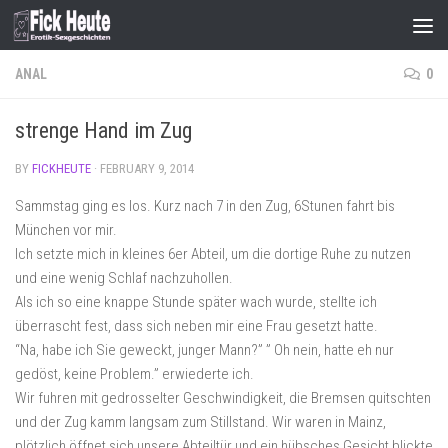
Skip to content
ANAL
0
strenge Hand im Zug
BY
FICKHEUTE
·
FEBRUARY 9, 2014
Sammstag ging es los. Kurz nach 7 in den Zug, 6Stunen fahrt bis
München vor mir.
Ich setzte mich in kleines 6er Abteil, um die dortige Ruhe zu nutzen
und eine wenig Schlaf nachzuhollen.
Als ich so eine knappe Stunde später wach wurde, stellte ich
überrascht fest, dass sich neben mir eine Frau gesetzt hatte.
“Na, habe ich Sie geweckt, junger Mann?” ” Oh nein, hatte eh nur
gedöst, keine Problem.” erwiederte ich.
Wir fuhren mit gedrosselter Geschwindigkeit, die Bremsen quitschten
und der Zug kamm langsam zum Stillstand. Wir waren in Mainz,
plötzlich öffnet sich unsere Abteiltür und ein hübsches Gesicht blickte